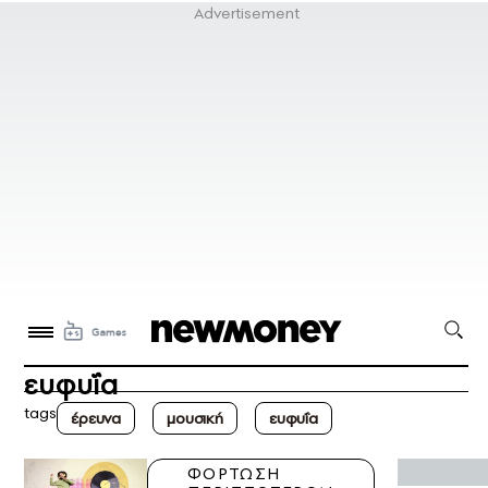
ευφυΐα
tags
έρευνα
μουσική
ευφυΐα
ΦΟΡΤΩΣΗ