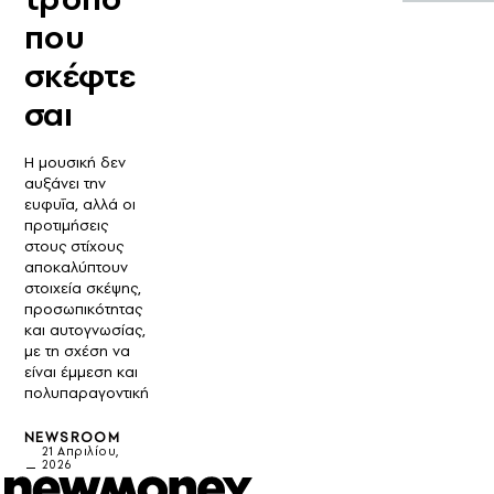
που
σκέφτε
σαι
Η μουσική δεν
αυξάνει την
ευφυΐα, αλλά οι
προτιμήσεις
στους στίχους
αποκαλύπτουν
στοιχεία σκέψης,
προσωπικότητας
και αυτογνωσίας,
με τη σχέση να
είναι έμμεση και
πολυπαραγοντική
NEWSROOM
21 Απριλίου,
2026