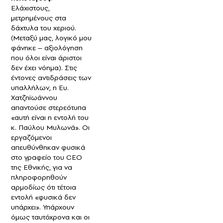
Ελάχιστους,
μετρημένους στα
δάχτυλα του χεριού.
(Μεταξύ μας, λογικό μου
φάνηκε – αξιολόγηση
που όλοι είναι άριστοι
δεν έχει νόημα). Στις
έντονες αντιδράσεις των
υπαλλήλων, η Ευ.
Χατζηϊωάννου
απαντούσε στερεότυπα
«αυτή είναι η εντολή του
κ. Παύλου Μυλωνά». Οι
εργαζόμενοι
απευθύνθηκαν φυσικά
στο γραφείο του CEO
της Εθνικής, για να
πληροφορηθούν
αρμοδίως ότι τέτοια
εντολή «φυσικά δεν
υπάρχει». Υπάρχουν
όμως ταυτόχρονα και οι