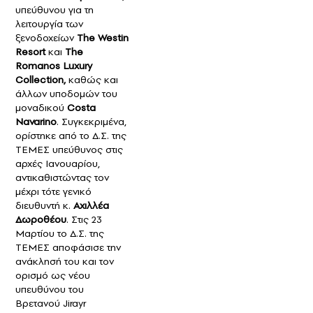
υπεύθυνου για τη
λειτουργία των
ξενοδοχείων
The Westin
Resort
και
The
Romanos Luxury
Collection,
καθώς και
άλλων υποδομών του
μοναδικού
Costa
Navarino
. Συγκεκριμένα,
ορίστηκε από το Δ.Σ. της
ΤΕΜΕΣ υπεύθυνος στις
αρχές Ιανουαρίου,
αντικαθιστώντας τον
μέχρι τότε γενικό
διευθυντή κ.
Αχιλλέα
Δωροθέου
. Στις 23
Μαρτίου το Δ.Σ. της
ΤΕΜΕΣ αποφάσισε την
ανάκλησή του και τον
ορισμό ως νέου
υπευθύνου του
Βρετανού Jirayr