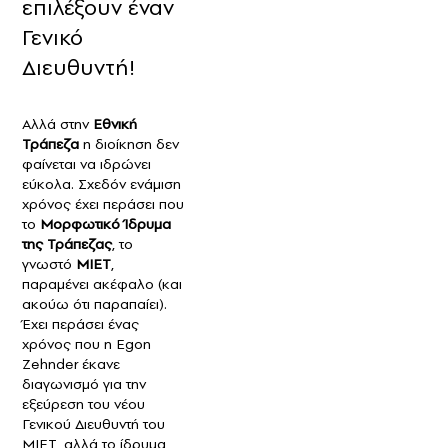
επιλέξουν έναν
Γενικό
Διευθυντή!
Αλλά στην
Εθνική
Τράπεζα
η διοίκηση δεν
φαίνεται να ιδρώνει
εύκολα. Σχεδόν ενάμιση
χρόνος έχει περάσει που
το
Μορφωτικό Ίδρυμα
της Τράπεζας
, το
γνωστό
ΜΙΕΤ
,
παραμένει ακέφαλο (και
ακούω ότι παραπαίει).
Έχει περάσει ένας
χρόνος που η Egon
Zehnder έκανε
διαγωνισμό για την
εξεύρεση του νέου
Γενικού Διευθυντή του
ΜΙΕΤ, αλλά το ίδρυμα