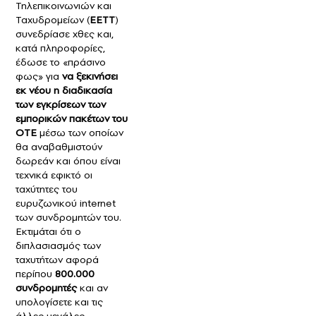
Τηλεπικοινωνιών και
Ταχυδρομείων (
ΕΕΤΤ
)
συνεδρίασε χθες και,
κατά πληροφορίες,
έδωσε το «πράσινο
φως» για
να ξεκινήσει
εκ νέου η διαδικασία
των εγκρίσεων των
εμπορικών πακέτων του
ΟΤΕ
μέσω των οποίων
θα αναβαθμιστούν
δωρεάν και όπου είναι
τεχνικά εφικτό οι
ταχύτητες του
ευρυζωνικού internet
των συνδρομητών του.
Εκτιμάται ότι ο
διπλασιασμός των
ταχυτήτων αφορά
περίπου
800.000
συνδρομητές
και αν
υπολογίσετε και τις
άλλες μεγάλες