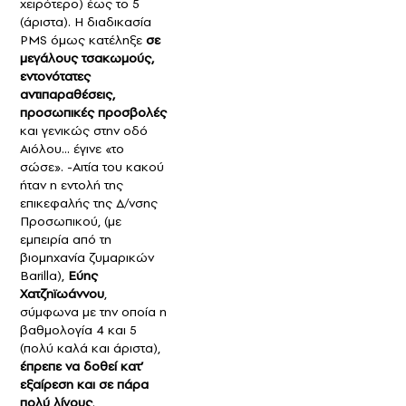
χειρότερο) έως το 5
(άριστα). Η διαδικασία
PMS όμως κατέληξε
σε
μεγάλους τσακωμούς,
εντονότατες
αντιπαραθέσεις,
προσωπικές προσβολές
και γενικώς στην οδό
Αιόλου… έγινε «το
σώσε». -Αιτία του κακού
ήταν η εντολή της
επικεφαλής της Δ/νσης
Προσωπικού, (με
εμπειρία από τη
βιομηχανία ζυμαρικών
Barilla),
Εύης
Χατζηϊωάννου
,
σύμφωνα με την οποία η
βαθμολογία 4 και 5
(πολύ καλά και άριστα),
έπρεπε να δοθεί κατ’
εξαίρεση και σε πάρα
πολύ λίγους
.