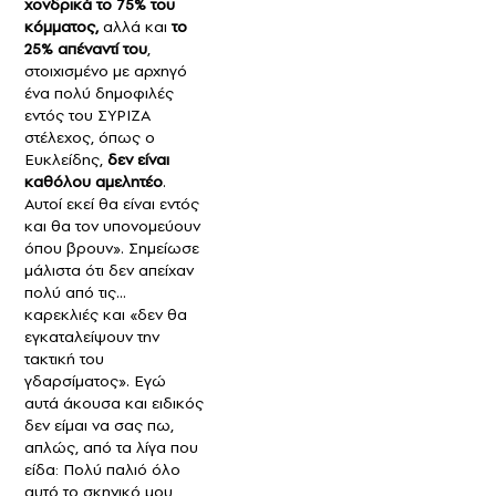
χονδρικά το 75% του
κόμματος,
αλλά και
το
25% απέναντί του
,
στοιχισμένο με αρχηγό
ένα πολύ δημοφιλές
εντός του ΣΥΡΙΖΑ
στέλεχος, όπως ο
Ευκλείδης,
δεν είναι
καθόλου αμελητέο
.
Αυτοί εκεί θα είναι εντός
και θα τον υπονομεύουν
όπου βρουν». Σημείωσε
μάλιστα ότι δεν απείχαν
πολύ από τις…
καρεκλιές και «δεν θα
εγκαταλείψουν την
τακτική του
γδαρσίματος». Εγώ
αυτά άκουσα και ειδικός
δεν είμαι να σας πω,
απλώς, από τα λίγα που
είδα: Πολύ παλιό όλο
αυτό το σκηνικό μου