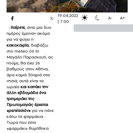
19.04.2022
A-
A+
|
7:00
-
Χαίρετε
, άντε μια δυο
ημέρες έμειναν ακόμα
για να φύγει η
κακοκαιρία
, διαβάζω
στο meteo ότι τη
Μεγάλη Παρασκευή, ας
πούμε, θα έχει 26
βαθμούς στην Αθήνα,
άρα καμιά 30αριά στα
νησιά, αυτά είναι τα
ωραία
και καπάκι την
άλλη εβδομάδα ένα
τριημεράκι της
Πρωτομαγιάς έρχεται
«ρεπετισιόν»
για να πάνε
κάτω τα φαρμάκια.
Τώρα που είπα
«φαρμάκι» θυμήθηκα