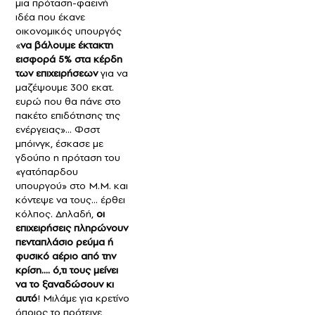
μια πρόταση-φαεινή
ιδέα που έκανε
οικονομικός υπουργός
«
να βάλουμε έκτακτη
εισφορά 5% στα κέρδη
των επιχειρήσεων
για να
μαζέψουμε 300 εκατ.
ευρώ που θα πάνε στο
πακέτο επιδότησης της
ενέργειας»… Φσστ
μπόινγκ, έσκασε με
γδούπο η πρόταση του
«γατόπαρδου
υπουργού» στο Μ.Μ. και
κόντεψε να τους... έρθει
κόλπος. Δηλαδή,
οι
επιχειρήσεις πληρώνουν
πενταπλάσιο ρεύμα ή
φυσικό αέριο από την
κρίση…. ό,τι τους μείνει
να το ξαναδώσουν κι
αυτό
! Μιλάμε για κρετίνο
όποιος το πρότεινε,