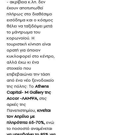
- ακρίβεια κ.λπ. δεν
έχουν αποτυπωθεί
πλήρως στο διαθέσιμο
εισόδημα και ο κόσμος
θέλει να ταξιδέψει μετά
το μάντρωμα του
κορωνοϊού. Η
τουριστική κίνηση είναι
ορατή για όποιον
κυκλοφορεί στο κέντρο,
αλλά έχω κι ένα
στοιχείο που
επιβεβαιώνει την τάση
από ένα νέο ξενοδοχείο
της πόλης: Το
Αthens
Capital- M Gallery της
Αccor -ΛΑΜΨΑ,
στις
αρχές της
Πανεπιστημίου,
κινείται
τον Απρίλιο με
πληρότητα 65-70%,
ενώ
το ποσοστό αναμένεται
να υπερβαίνει το 85% για