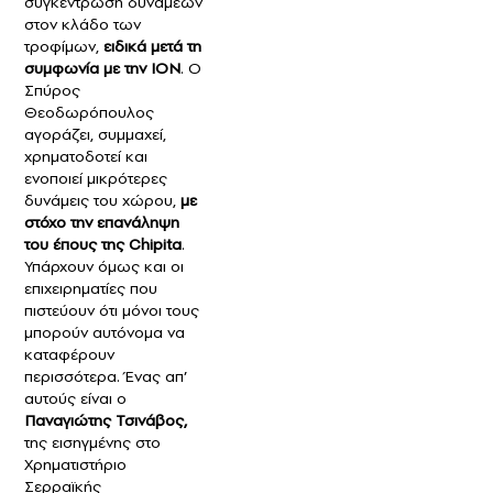
συγκέντρωση δυνάμεων
στον κλάδο των
τροφίμων,
ειδικά μετά τη
συμφωνία με την ΙΟΝ
. Ο
Σπύρος
Θεοδωρόπουλος
αγοράζει, συμμαχεί,
χρηματοδοτεί και
ενοποιεί μικρότερες
δυνάμεις του χώρου,
με
στόχο την επανάληψη
του έπους της Chipita
.
Υπάρχουν όμως και οι
επιχειρηματίες που
πιστεύουν ότι μόνοι τους
μπορούν αυτόνομα να
καταφέρουν
περισσότερα. Ένας απ’
αυτούς είναι ο
Παναγιώτης Τσινάβος,
της εισηγμένης στο
Χρηματιστήριο
Σερραϊκής