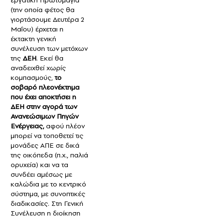
(την οποία φέτος θα
γιορτάσουμε Δευτέρα 2
Μαΐου) έρχεται η
έκτακτη γενική
συνέλευση των μετόχων
της
ΔΕΗ
. Εκεί θα
αναδειχθεί χωρίς
κομπασμούς,
το
σοβαρό πλεονέκτημα
που έχει αποκτήσει η
ΔΕΗ στην αγορά των
Ανανεώσιμων Πηγών
Ενέργειας,
αφού πλέον
μπορεί να τοποθετεί τις
μονάδες ΑΠΕ σε δικά
της οικόπεδα (π.χ., παλιά
ορυχεία) και να τα
συνδέει αμέσως με
καλώδια με το κεντρικό
σύστημα, με συνοπτικές
διαδικασίες. Στη Γενική
Συνέλευση η διοίκηση