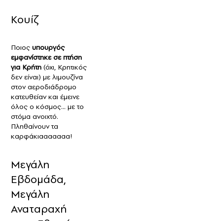
Κουίζ
Ποιος
υπουργός
εμφανίστηκε σε πτήση
για Κρήτη
(όχι, Κρητικός
δεν είναι) με λιμουζίνα
στον αεροδιάδρομο
κατευθείαν και έμεινε
όλος ο κόσμος… με το
στόμα ανοιχτό.
Πληθαίνουν τα
καρφάκιααααααα!
Μεγάλη
Εβδομάδα,
Μεγάλη
Αναταραχή