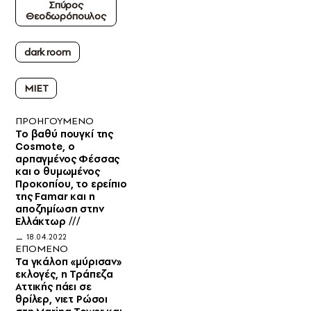
Σπύρος
Θεοδωρόπουλος
dark room
ΜΙΕΤ
ΠΡΟΗΓΟΥΜΕΝΟ
Το βαθύ πουγκί της
Cosmote, ο
αρπαγμένος Φέσσας
και ο θυμωμένος
Προκοπίου, το ερείπιο
της Famar και η
αποζημίωση στην
Ελλάκτωρ ///
18.04.2022
ΕΠΟΜΕΝΟ
Τα γκάλοπ «μύρισαν»
εκλογές, η Τράπεζα
Αττικής πάει σε
θρίλερ, νιετ Ρώσοι