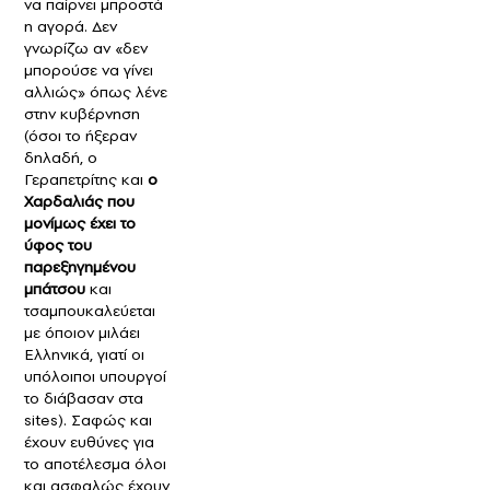
να παίρνει μπροστά
η αγορά. Δεν
γνωρίζω αν «δεν
μπορούσε να γίνει
αλλιώς» όπως λένε
στην κυβέρνηση
(όσοι το ήξεραν
δηλαδή, ο
Γεραπετρίτης και
ο
Χαρδαλιάς που
μονίμως έχει το
ύφος του
παρεξηγημένου
μπάτσου
και
τσαμπουκαλεύεται
με όποιον μιλάει
Ελληνικά, γιατί οι
υπόλοιποι υπουργοί
το διάβασαν στα
sites). Σαφώς και
έχουν ευθύνες για
το αποτέλεσμα όλοι
και ασφαλώς έχουν