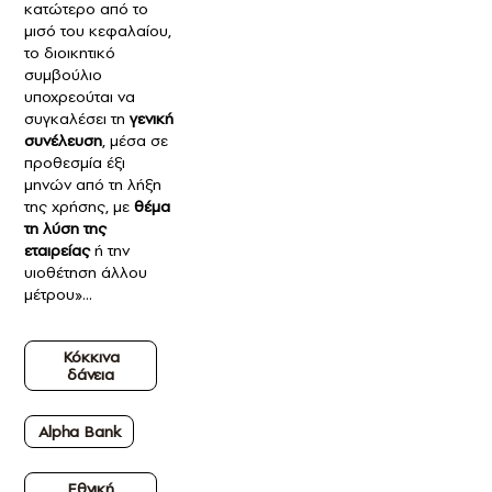
κατώτερο από το
μισό του κεφαλαίου,
το διοικητικό
συμβούλιο
υποχρεούται να
συγκαλέσει τη
γενική
συνέλευση
, μέσα σε
προθεσμία έξι
μηνών από τη λήξη
της χρήσης, με
θέμα
τη λύση της
εταιρείας
ή την
υιοθέτηση άλλου
μέτρου»…
Κόκκινα
δάνεια
Alpha Bank
Εθνική