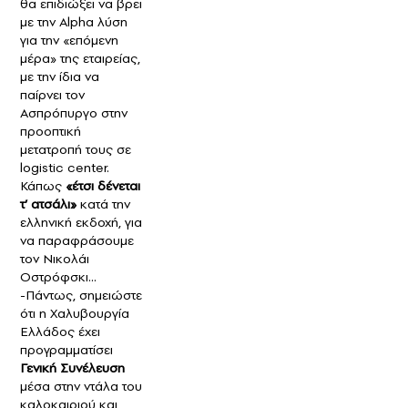
θα επιδιώξει να βρει
με την Alpha λύση
για την «επόμενη
μέρα» της εταιρείας,
με την ίδια να
παίρνει τον
Ασπρόπυργο στην
προοπτική
μετατροπή τους σε
logistic center.
Κάπως
«έτσι δένεται
τ’ ατσάλι»
κατά την
ελληνική εκδοχή, για
να παραφράσουμε
τον Νικολάι
Οστρόφσκι…
-Πάντως, σημειώστε
ότι η Χαλυβουργία
Ελλάδος έχει
προγραμματίσει
Γενική Συνέλευση
μέσα στην ντάλα του
καλοκαιριού και