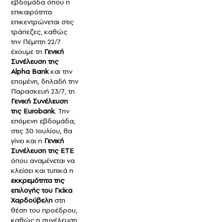
εβδομάδα όπου η
επικαιρότητα
επικεντρώνεται στις
τράπεζες, καθώς
την Πέμπτη 22/7
έχουμε τη
Γενική
Συνέλευση της
Αlpha Bank
και την
επομένη, δηλαδή την
Παρασκευή 23/7, τη
Γενική Συνέλευση
της Εurobank
. Την
επόμενη εβδομάδα,
στις 30 Ιουλίου, θα
γίνει και η
Γενική
Συνέλευση της ΕΤΕ
όπου αναμένεται να
κλείσει και τυπικά η
εκκρεμότητα της
επιλογής του Γκίκα
Χαρδούβελη
στη
θέση του προέδρου,
καθώς η συνέλευση