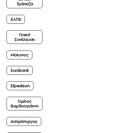
Τράπεζα
ΕΛΠΕ
Γενική
Συνέλευση
Μύκονος
Εurobank
Elpedison
Ομιλος
Βαρδινογιάννη
Ασπρόπυργος