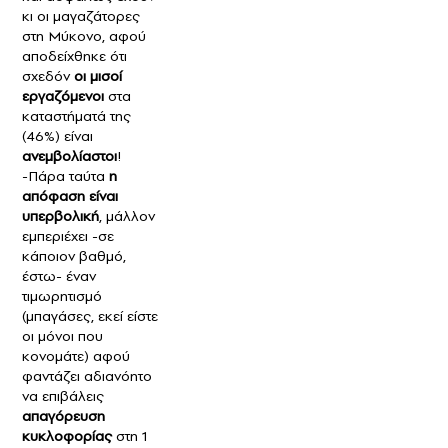
κι οι μαγαζάτορες
στη Μύκονο, αφού
αποδείχθηκε ότι
σχεδόν
οι μισοί
εργαζόμενοι
στα
καταστήματά της
(46%) είναι
ανεμβολίαστοι
!
-Πάρα ταύτα
η
απόφαση είναι
υπερβολική
, μάλλον
εμπεριέχει -σε
κάποιον βαθμό,
έστω- έναν
τιμωρητισμό
(μπαγάσες, εκεί είστε
οι μόνοι που
κονομάτε) αφού
φαντάζει αδιανόητο
να επιβάλεις
απαγόρευση
κυκλοφορίας
στη 1