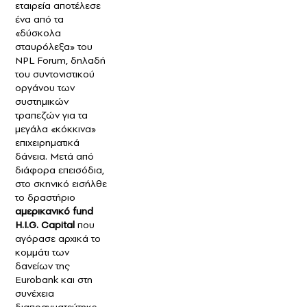
εταιρεία αποτέλεσε
ένα από τα
«δύσκολα
σταυρόλεξα» του
NPL Forum, δηλαδή
του συντονιστικού
οργάνου των
συστημικών
τραπεζών για τα
μεγάλα «κόκκινα»
επιχειρηματικά
δάνεια. Μετά από
διάφορα επεισόδια,
στο σκηνικό εισήλθε
το δραστήριο
αμερικανικό fund
H.I.G. Capital
που
αγόρασε αρχικά το
κομμάτι των
δανείων της
Eurobank και στη
συνέχεια
διαπραγματεύτηκε