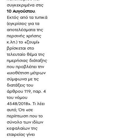
συγκεκριμένα στις
10 Αυγούστου
.
Εκτός από τα τυπικά
(εγκρίσεις για τα
αποτελέσματα της
περσινής χρήσης
κ.λπ.) το «ζουμί»
βρίσκεται στο
τελευταίο θέμα της
ημερήσιας διάταξης
που προβλέπει την
«υιοθέτηση μέτρων
σύμφωνα με τις
διατάξεις του
άρθρου 119, παρ. 4
του νόμου
4548/2018». Τι λέει
αυτό; Ότι «σε
περίπτωση που το
σύνολο των ιδίων
κεφαλαίων της
εταιρείας γίνει