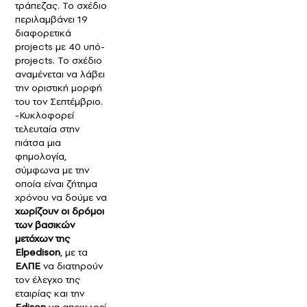
τράπεζας. Το σχέδιο
περιλαμβάνει 19
διαφορετικά
projects με 40 υπό-
projects. Το σχέδιο
αναμένεται να λάβει
την οριστική μορφή
του τον Σεπτέμβριο.
-Κυκλοφορεί
τελευταία στην
πιάτσα μια
φημολογία,
σύμφωνα με την
οποία είναι ζήτημα
χρόνου να δούμε να
χωρίζουν οι δρόμοι
των βασικών
μετόχων της
Εlpedison
, με τα
ΕΛΠΕ
να διατηρούν
τον έλεγχο της
εταιρίας και την
Εdison
να αποχωρεί.