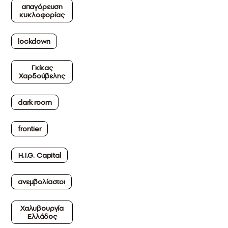
απαγόρευση
κυκλοφορίας
lockdown
Γκίκας
Χαρδούβελης
dark room
frontier
H.I.G. Capital
ανεμβολίαστοι
Χαλυβουργία
Ελλάδος