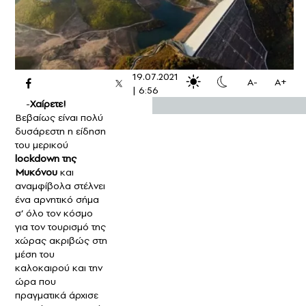
19.07.2021
A-
A+
|
6:56
-
Χαίρετε!
Βεβαίως είναι πολύ
δυσάρεστη η είδηση
του μερικού
lockdown της
Μυκόνου
και
αναμφίβολα στέλνει
ένα αρνητικό σήμα
σ’ όλο τον κόσμο
για τον τουρισμό της
χώρας ακριβώς στη
μέση του
καλοκαιρού και την
ώρα που
πραγματικά άρχισε