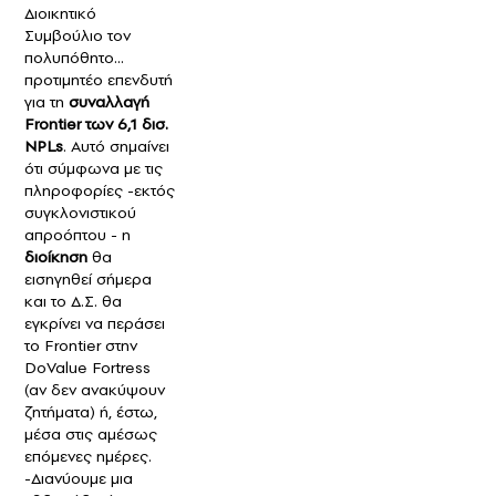
Διοικητικό
Συμβούλιο τον
πολυπόθητο...
προτιμητέο επενδυτή
για τη
συναλλαγή
Frontier των 6,1 δισ.
NPLs
. Αυτό σημαίνει
ότι σύμφωνα με τις
πληροφορίες -εκτός
συγκλονιστικού
απροόπτου - η
διοίκηση
θα
εισηγηθεί σήμερα
και το Δ.Σ. θα
εγκρίνει να περάσει
το Frontier στην
DoValue Fortress
(αν δεν ανακύψουν
ζητήματα) ή, έστω,
μέσα στις αμέσως
επόμενες ημέρες.
-Διανύουμε μια