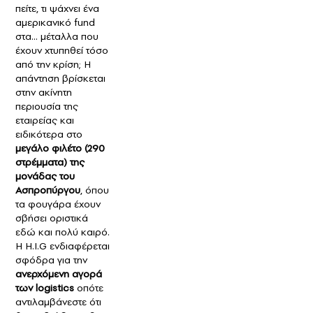
πείτε, τι ψάχνει ένα
αμερικανικό fund
στα… μέταλλα που
έχουν χτυπηθεί τόσο
από την κρίση; Η
απάντηση βρίσκεται
στην ακίνητη
περιουσία της
εταιρείας και
ειδικότερα στο
μεγάλο φιλέτο (290
στρέμματα) της
μονάδας του
Ασπροπύργου
, όπου
τα φουγάρα έχουν
σβήσει οριστικά
εδώ και πολύ καιρό.
Η H.I.G ενδιαφέρεται
σφόδρα για την
ανερχόμενη αγορά
των logistics
οπότε
αντιλαμβάνεστε ότι