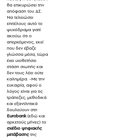
θα επικυρώσει την
απόφαση του ΔΣ.
Να τελειώσει
επιτέλους αυτό το
ψυχόδραμα γιατί
ακούω ότι ο
απερχόμενος, εκεί
που δεν έβαζε
γλώσσα μέσα, τώρα
έχει υιοθετήσει
στάση σιωπής και
δεν τους λέει ούτε
καλημέρα. -Με την
ευκαιρία, αφού ο
λόγος είναι για τις
τράπεζες, μεθοδικά
και εξαντλητικά
δουλεύουν στη
Eurobank
(εδώ και
αρκετούς μήνες) το
σχέδιο ψηφιακής
μετάβασης
της