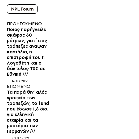
NPL Forum
ΠΡΟΗΓΟΥΜΕΝΟ
Ποιος παρήγγειλε
σκάφος 60
μέτρων, γιατί στις
τράπεζες άναψαν
καντήλια, η
επιστροφή του Γ.
Λογοθέτη και ο
δάκτυλος ΤΧΣ σε
Εθνική ///
16.07.2021
ΕΠΟΜΕΝΟ
Τα παρά θιν’ αλός
γραφεία των
τραπεζών, το fund
που έδωσε 1,6 δισ.
για ελληνική
εταιρία και τα
μυστήρια των
Γερμανών ///
20.07.2021