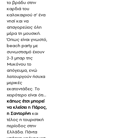
το βράδυ στην
καρδιά του
καλοκαιριού σ’ ένα
νησί και να
απαγορεύεις όλη
μέρα τη μουσική.
Όπως είναι γνωστό,
beach party με
συνωστισμό έχουν
2-3 μπαρ της
Μυκόνου το
απόγευμα, ενώ
λειτουργούν ήσυχα
μερικές
εκατοντάδες. Το
χειρότερο είναι ότι…
κάπως έτσι μπορεί
να κλείσει η Πάρος,
η Σαντορίνη
και
τέλος η τουριστική
περίοδος στην
Ελλάδα. Πάντα
υπάρχει χρόνος για