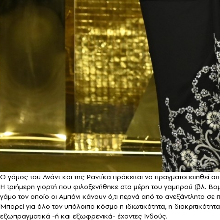
Ο γάμος του Ανάντ και της Ραντίκα πρόκειται να πραγματοποιηθεί από 
Η τριήμερη γιορτή που φιλοξενήθηκε στα μέρη του γαμπρού (βλ. Βομ
γάμο τον οποίο οι Αμπάνι κάνουν ό,τι περνά από το ανεξάντλητο σ
Μπορεί για όλο τον υπόλοιπο κόσμο η ιδιωτικότητα, η διακριτικότητ
εξωπραγματικά -ή και εξωφρενικά- έχοντες Ινδούς.