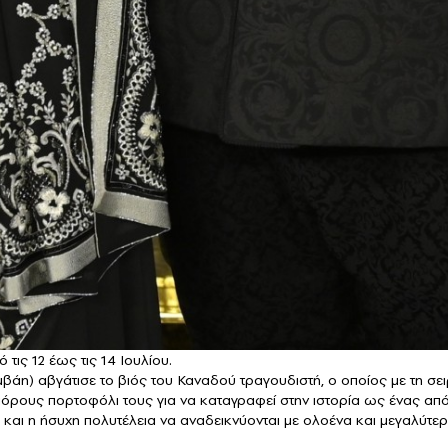
τις 12 έως τις 14 Ιουλίου.
βάη) αβγάτισε το βιός του Καναδού τραγουδιστή, ο οποίος με τη σει
ε πόρους πορτοφόλι τους για να καταγραφεί στην ιστορία ως ένας α
α και η ήσυχη πολυτέλεια να αναδεικνύονται με ολοένα και μεγαλύτε