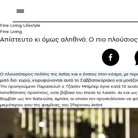
Fine Living Lifestyle
Fine Living
Απίστευτο κι όμως αληθινό: Ο πιο πλούσιος
Ο πλουσιότερος πολίτης της Ασίας και ο ένατος στον κόσμο, με περι
μισό δισ. ευρώ, κορυφώνονται αυτό το Σαββατοκύριακο και μοιάζου
Την προηγούμενη Παρασκευή ο Τζάστιν Μπίμπερ έγινε κατά 10 εκατ
τοποθέτησης προϊόντος, ούτε βέβαια του έπεσε το λαχείο. Αν και ως
Βομβάη ως την Καλκούτα, Αμπάνι, οι οποίοι τον προσκάλεσαν να φάε
μικρότερου γιου της φαμίλιας, του 29χρονου Ανάντ.