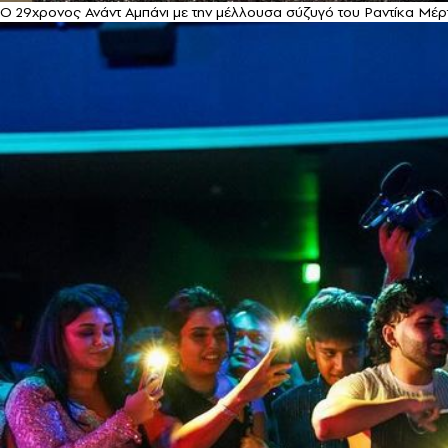
Ο 29χρονος Ανάντ Αμπάνι με την μέλλουσα σύζυγό του Ραντίκα Μέρτσ