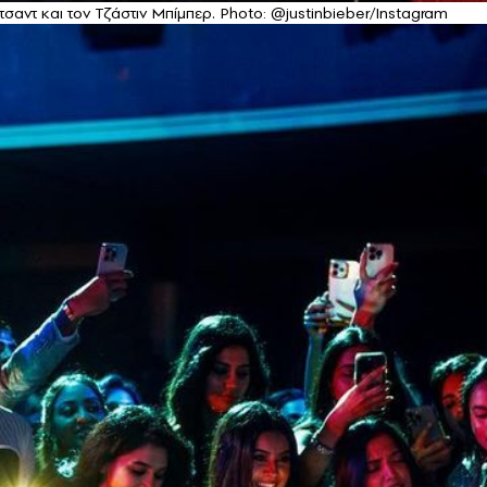
αντ και τον Τζάστιν Μπίμπερ. Photo: @justinbieber/Instagram