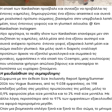
Η εποχή των Kardashian προέβαλε και συνεχίζει να προβάλλει τις
έντονες καμπύλες, δημιουργώντας ένα εξίσου απαιτητικό και συχνά
μη ρεαλιστικό πρότυπο σώματος, βασισμένο στην υπερβολικά λεπτή
μέση, τους έντονους γοφούς και τη γλυπτική σιλουέτα. @ Kim
Kardashian Instagram
Λίγο αργότερα, το reality show των Kardashian επανέφερε μεν στη
συζήτηση τις καμπύλες, αλλά μέσα από ένα εξίσου αυστηρό και
συχνά ανέφικτο πρότυπο: έντονοι γοφοί, εξαιρετικά λεπτή μέση και
σώμα σχεδόν γλυπτικό. Και μόλις αυτή η διαρκής εναλλαγή
προτύπων άρχισε να εξαντλεί ψυχολογικά και σωματικά τις
γυναίκες, εμφανίστηκε η νέα εποχή του Ozempic, μιας κουλτούρας
που υπόσχεται γρήγορη απώλεια βάρους και επαναφέρει τη
λεπτότητα ως κυρίαρχο ζητούμενο.
Η ψευδαίσθηση της συμπερίληψης
Σύμφωνα με την έκθεση Size Inclusivity Report Spring/Summer
2026 του Vogue Business, από τις 9.038 εμφανίσεις, σε 198
επιδείξεις μόδας στις μεγάλες πρωτεύουσες της μόδας, μόλις το
0,9% αφορούσε plus-size μοντέλα και το 2% mid-size μοντέλα. Με
άλλα λόγια, περισσότερο από το 97% των εμφανίσεων εξακολουθεί
να αφορά περιορισμένα μεγέθη.
Όταν μια βιομηχανία επιλέγει ξανά και ξανά το ίδιο σώμα, το μήνυμα