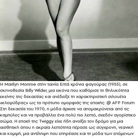
Η Marilyn Monroe στην ταινία Επτά χρόνια φαγούρας (1955), σε
σκηνοθεσία Billy Wilder, μια εικόνα που καθόρισε τη θηλυκότητα
εκείνης της δεκαετίας και ανέδειξε τη χαρακτηριστική σιλουέτα
«κλεψύδρας» ως το πρότυπο ομορφιάς της εποχής. @ AFP Forum
Στη δεκαετία του 1970, η μόδα άρχισε να απομακρύνεται από τις
καμπύλες και να προβάλλει ένα πολύ πιο λεπτό, σχεδόν αγορίστικο
σώμα. Η εποχή της Twiggy είχε ήδη ανοίξει τον δρόμο για μια
αισθητική όπου η ακραία λεπτότητα πέρασε ως σύγχρονη, νεανική
και κομψή, μια αντίληψη που επηρέασε και τη μόδα των επόμενων