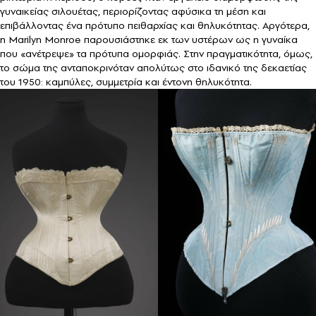
γυναικείας σιλουέτας, περιορίζοντας αφύσικα τη μέση και
επιβάλλοντας ένα πρότυπο πειθαρχίας και θηλυκότητας. Αργότερα,
η Marilyn Monroe παρουσιάστηκε εκ των υστέρων ως η γυναίκα
που «ανέτρεψε» τα πρότυπα ομορφιάς. Στην πραγματικότητα, όμως,
το σώμα της ανταποκρινόταν απολύτως στο ιδανικό της δεκαετίας
του 1950: καμπύλες, συμμετρία και έντονη θηλυκότητα.