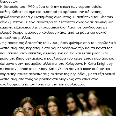
δεκαετιών.
Η δεκαετία του 1990, μέσα από την εποχή των supermodels,
καθιερώθηκε ακόμη πιο αυστηρά το πρότυπο της αδύνατης,
ψηλόλιγνης αλλά γυμνασμένης σιλουέτας. Η αισθητική του «heroin
chic» μετέτρεψε λίγο αργότερα τη λεπτότητα σχεδόν σε πολιτισμική
εμμονή: εξαιρετικά λεπτή σωματική διάπλαση σε συνδυασμό με
χλωμό δέρμα, μαύρους κύκλους κάτω από τα μάτια και συχνά
ατημέλητα μαλλιά.
Στις αρχές της δεκαετίας του 2000, όταν φύγαμε από τα υπερβολικά
λεπτά σώματα, περάσαμε στα χαμηλοκάβαλα τζιν και τα κοντά τοπ
που απαιτούσαν επίπεδη, γυμνασμένη κοιλιά και λεπτή μέση. Στα
μέσα της ίδιας δεκαετίας, η κουλτούρα του «size zero» κυριάρχησε
όχι μόνο στην πασαρέλα αλλά και στο Χόλιγουντ. Η Keira Knightley,
η Lindsay Lohan και η Mary-Kate Olsen ήταν κάποιες από τις πιο
χαρακτηριστικές περιπτώσεις εκείνης της περιόδου, με τα εξαιρετικά
λεπτά σώματά τους να βρίσκονται διαρκώς στο επίκεντρο
σχολιασμού από τον Τύπο και την ποπ κουλτούρα.