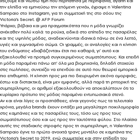
χτίζουμε και νιώθω τιμή που περπάτησα με περηφάνια, αγάπη και
την ελπίδα να εμπνεύσω την επόμενη γενιά», έγραψε η Valentina
Sampaio στο Instagram, για τη συμμετοχή της στο σόου της
Victoria’s Secret. @ AFP Forum
Υπάρχει, βέβαια και μια πραγματικότητα που η μόδα γνωρίζει
ανέκαθεν πολύ καλά: τα ρούχα, ειδικά στο επίπεδο της πασαρέλας
και της υψηλής μόδας, αναδεικνύονται ιδανικά πάνω σε ένα λεπτό,
υγιές και γυμνασμένο σώμα. Οι γραμμές, οι αναλογίες και η κίνηση
του ενδύματος «διαβάζονται» έτσι πιο καθαρά, γι’ αυτό και
εξακολουθεί να προτιμά συγκεκριμένους σωματότυπους. Και επειδή
η μόδα παραμένει πάνω απ’ όλα μια βιομηχανία, δηλαδή στοχεύει
στις πωλήσεις, συνεχίζει να επενδύει σε αυτό που θεωρεί εμπορικά
πιο επιθυμητό. Η κίνηση προς μια πιο διευρυμένη εικόνα ομορφιάς,
έστω και διστακτικά, είναι μεν εμφανής, αλλά παρά τη ρητορική της
συμπερίληψης, οι αριθμοί εξακολουθούν να αποκαλύπτουν ότι το
κυρίαρχο πρότυπο της μόδας παραμένει εντυπωσιακά στενό.
Αν και είναι λίγες οι προσπάθειες, είναι γεγονός πως τα τελευταία
χρόνια, μεγάλα brands έχουν εντάξει μια μεγαλύτερη ποικιλομορφία
στις καμπάνιες και τις πασαρέλες τους, τόσο ως προς τους
σωματότυπους όσο και ως προς την ταυτότητα φύλου. Στο πλαίσιο
αυτής της σταδιακής στροφής προς τη συμπερίληψη, η Valentina
Sampaio έγινε το πρώτο ανοιχτά τρανς μοντέλο σε καμπάνια της
Victoria’s Secret το 2019, ενώ συμμετείχε και στην επίδειξη του