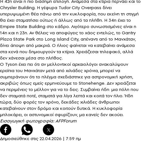
Η 42η είναι η πιο διάσημη επιλογή. Ανάμεσα στα κτίρια περνάει και το
Chrysler Building. Η γέφυρα Tudor City Overpass δίνει
υπερυψωμένη θέα πάνω από την κυκλοφορία, που εκείνη τη στιγμή
θα έχει σταματήσει ούτως ή άλλως από τα πλήθη. Η 34η έχει το
Empire State Building στο κάδρο. Λιγότερο συνωστισμένες είναι η
14η και η 23η. Αν θέλεις να αποφύγεις το χάος εντελώς, το Gantry
Plaza State Park στο Long Island City, απέναντι από το Μανχάταν,
δίνει άποψη από μακριά. Ο ήλιος φαίνεται να κατεβαίνει ανάμεσα
στα κενά που δημιουργούν τα κτίρια. Χρειάζεσαι τηλεφακό, αλλά
δεν χάνεσαι μέσα στο πλήθος.
Ο Tyson έχει πει ότι αν μελλοντικοί αρχαιολόγοι ανακαλύψουν
ερείπια του Μανχάταν μετά από χιλιάδες χρόνια, μπορεί να
συμπεράνουν ότι το πλέγμα σχεδιάστηκε για αστρονομική χρήση,
ακριβώς όπως εμείς ερμηνεύουμε το Stonehenge. Δεν χρειάζεται
να περιμένεις το μέλλον για να το δεις. Συμβαίνει ήδη: μια πόλη που
δεν σταματά ποτέ, σταματά για λίγα λεπτά και κοιτά τον ήλιο. Ήδη
τώρα, δύο φορές τον χρόνο, δεκάδες χιλιάδες άνθρωποι
κατεβαίνουν στον δρόμο και κοιτούν δυτικά. Η κυκλοφορία
μπλοκάρει, οι αστυνομικοί σφυρίζουν, μα κανείς δεν ακούει.
Eισαγωγική φωτογραφία: AFPForum
Δημοσιεύθηκε στις
22.04.2026
|
7:59 πμ