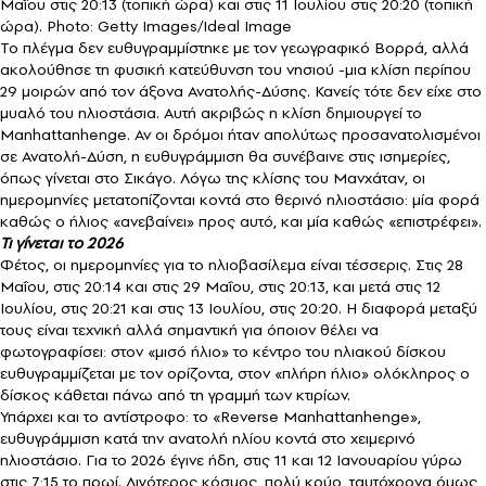
Μαΐου στις 20:13 (τοπική ώρα) και στις 11 Ιουλίου στις 20:20 (τοπική
ώρα). Photo: Getty Images/Ideal Image
Το πλέγμα δεν ευθυγραμμίστηκε με τον γεωγραφικό Βορρά, αλλά
ακολούθησε τη φυσική κατεύθυνση του νησιού -μια κλίση περίπου
29 μοιρών από τον άξονα Ανατολής-Δύσης. Κανείς τότε δεν είχε στο
μυαλό του ηλιοστάσια. Αυτή ακριβώς η κλίση δημιουργεί το
Manhattanhenge. Αν οι δρόμοι ήταν απολύτως προσανατολισμένοι
σε Ανατολή-Δύση, η ευθυγράμμιση θα συνέβαινε στις ισημερίες,
όπως γίνεται στο Σικάγο. Λόγω της κλίσης του Μανχάταν, οι
ημερομηνίες μετατοπίζονται κοντά στο θερινό ηλιοστάσιο: μία φορά
καθώς ο ήλιος «ανεβαίνει» προς αυτό, και μία καθώς «επιστρέφει».
Τι γίνεται το 2026
Φέτος, οι ημερομηνίες για το ηλιοβασίλεμα είναι τέσσερις. Στις 28
Μαΐου, στις 20:14 και στις 29 Μαΐου, στις 20:13, και μετά στις 12
Ιουλίου, στις 20:21 και στις 13 Ιουλίου, στις 20:20. Η διαφορά μεταξύ
τους είναι τεχνική αλλά σημαντική για όποιον θέλει να
φωτογραφίσει: στον «μισό ήλιο» το κέντρο του ηλιακού δίσκου
ευθυγραμμίζεται με τον ορίζοντα, στον «πλήρη ήλιο» ολόκληρος ο
δίσκος κάθεται πάνω από τη γραμμή των κτιρίων.
Υπάρχει και το αντίστροφο: το «Reverse Manhattanhenge»,
ευθυγράμμιση κατά την ανατολή ηλίου κοντά στο χειμερινό
ηλιοστάσιο. Για το 2026 έγινε ήδη, στις 11 και 12 Ιανουαρίου γύρω
στις 7:15 το πρωί. Λιγότερος κόσμος, πολύ κρύο, ταυτόχρονα όμως