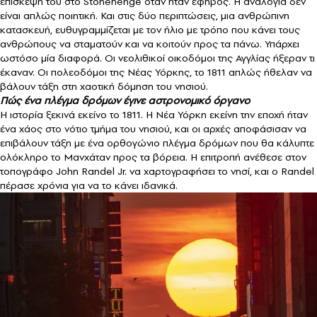
επίσκεψή του στο Stonehenge όταν ήταν έφηβος. Η αναλογία δεν
είναι απλώς ποιητική. Και στις δύο περιπτώσεις, μια ανθρώπινη
κατασκευή, ευθυγραμμίζεται με τον ήλιο με τρόπο που κάνει τους
ανθρώπους να σταματούν και να κοιτούν προς τα πάνω. Υπάρχει
ωστόσο μία διαφορά. Οι νεολιθικοί οικοδόμοι της Αγγλίας ήξεραν τι
έκαναν. Οι πολεοδόμοι της Νέας Υόρκης, το 1811 απλώς ήθελαν να
βάλουν τάξη στη χαοτική δόμηση του νησιού.
Πώς ένα πλέγμα δρόμων έγινε αστρονομικό όργανο
Η ιστορία ξεκινά εκείνο το 1811. Η Νέα Υόρκη εκείνη την εποχή ήταν
ένα χάος στο νότιο τμήμα του νησιού, και οι αρχές αποφάσισαν να
επιβάλουν τάξη με ένα ορθογώνιο πλέγμα δρόμων που θα κάλυπτε
ολόκληρο το Μανχάταν προς τα βόρεια. Η επιτροπή ανέθεσε στον
τοπογράφο John Randel Jr. να χαρτογραφήσει το νησί, και ο Randel
πέρασε χρόνια για να το κάνει ιδανικά.