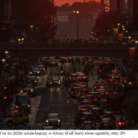
Για το 2026 ολόκληρος ο ήλιος (Full Sun) είναι ορατός στις 29