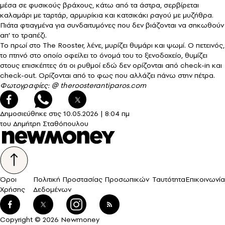
μέσα σε φυσικούς βράχους, κάτω από τα άστρα, σερβίρεται
καλαμάρι με ταρτάρ, αρμυρίκια και κατσικάκι ραγού με μυζήθρα.
Πιάτα φτιαγμένα για συνδαιτυμόνες που δεν βιάζονται να σηκωθούν
απ’ το τραπέζι.
Το πρωί στο The Rooster, λένε, μυρίζει θυμάρι και ψωμί. Ο πετεινός,
το πτηνό στο οποίο οφείλει το όνομά του το ξενοδοχείο, θυμίζει
στους επισκέπτες ότι οι ρυθμοί εδώ δεν ορίζονται από check-in και
check-out. Ορίζονται από το φως που αλλάζει πάνω στην πέτρα.
Φωτογραφίες: @
theroosterantiparos.com
Δημοσιεύθηκε στις
10.05.2026
|
8:04 πμ
του Δημήτρη Σταθόπουλου
Όροι
Πολιτική Προστασίας Προσωπικών
Ταυτότητα
Επικοινωνία
Χρήσης
Δεδομένων
Copyright © 2026 Newmoney