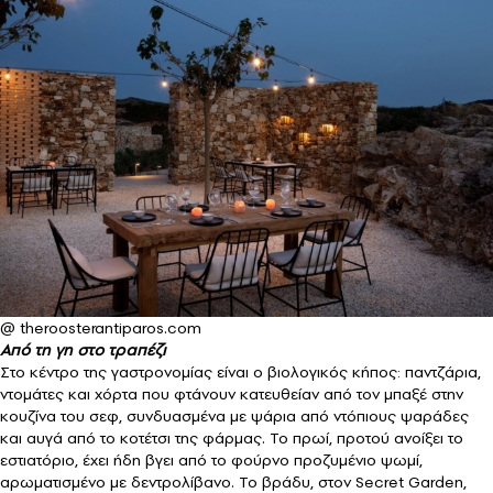
@ theroosterantiparos.com
Από τη γη στο τραπέζι
Στο κέντρο της γαστρονομίας είναι ο βιολογικός κήπος: παντζάρια,
ντομάτες και χόρτα που φτάνουν κατευθείαν από τον μπαξέ στην
κουζίνα του σεφ, συνδυασμένα με ψάρια από ντόπιους ψαράδες
και αυγά από το κοτέτσι της φάρμας. Το πρωί, προτού ανοίξει το
εστιατόριο, έχει ήδη βγει από το φούρνο προζυμένιο ψωμί,
αρωματισμένο με δεντρολίβανο. Το βράδυ, στον Secret Garden,