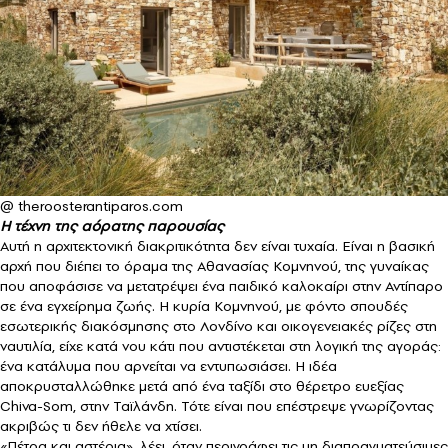
@ theroosterantiparos.com
Η τέχνη της αόρατης παρουσίας
Αυτή η αρχιτεκτονική διακριτικότητα δεν είναι τυχαία. Είναι η βασική
αρχή που διέπει το όραμα της Αθανασίας Κομνηνού, της γυναίκας
που αποφάσισε να μετατρέψει ένα παιδικό καλοκαίρι στην Αντίπαρο
σε ένα εγχείρημα ζωής. Η κυρία Κομνηνού, με φόντο σπουδές
εσωτερικής διακόσμησης στο Λονδίνο και οικογενειακές ρίζες στη
ναυτιλία, είχε κατά νου κάτι που αντιστέκεται στη λογική της αγοράς:
ένα κατάλυμα που αρνείται να εντυπωσιάσει. Η ιδέα
αποκρυσταλλώθηκε μετά από ένα ταξίδι στο θέρετρο ευεξίας
Chiva-Som, στην Ταϊλάνδη. Τότε είναι που επέστρεψε γνωρίζοντας
ακριβώς τι δεν ήθελε να χτίσει.
«Πέτρα και αστέρια», λέει, όταν περιγράφει τις μη διαπραγματεύσιμες