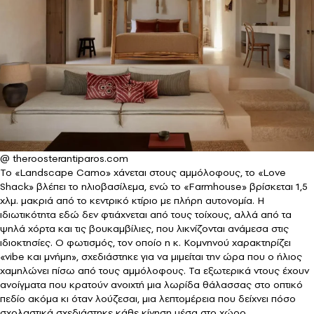
@ theroosterantiparos.com
Το «Landscape Camo» χάνεται στους αμμόλοφους, το «Love
Shack» βλέπει το ηλιοβασίλεμα, ενώ το «Farmhouse» βρίσκεται 1,5
χλμ. μακριά από το κεντρικό κτίριο με πλήρη αυτονομία. Η
ιδιωτικότητα εδώ δεν φτιάχνεται από τους τοίχους, αλλά από τα
ψηλά χόρτα και τις βουκαμβίλιες, που λικνίζονται ανάμεσα στις
ιδιοκτησίες. Ο φωτισμός, τον οποίο η κ. Κομνηνού χαρακτηρίζει
«vibe και μνήμη», σχεδιάστηκε για να μιμείται την ώρα που ο ήλιος
χαμηλώνει πίσω από τους αμμόλοφους. Τα εξωτερικά ντους έχουν
ανοίγματα που κρατούν ανοιχτή μια λωρίδα θάλασσας στο οπτικό
πεδίο ακόμα κι όταν λούζεσαι, μια λεπτομέρεια που δείχνει πόσο
σχολαστικά σχεδιάστηκε κάθε κίνηση μέσα στο χώρο.