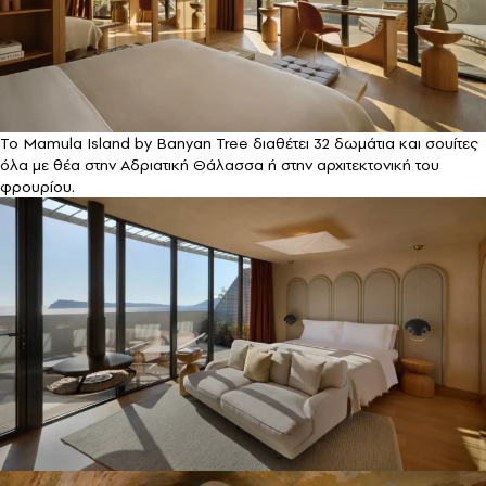
Το Mamula Island by Banyan Tree διαθέτει 32 δωμάτια και σουίτες
όλα με θέα στην Αδριατική Θάλασσα ή στην αρχιτεκτονική του
φρουρίου.