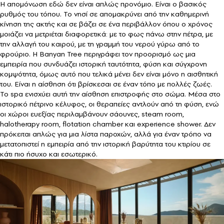
Η απομόνωση εδώ δεν είναι απλώς προνόμιο. Είναι ο βασικός
ρυθμός του τόπου. Το νησί σε απομακρύνει από την καθημερινή
κίνηση της ακτής και σε βάζει σε ένα περιβάλλον όπου ο χρόνος
μοιάζει να μετριέται διαφορετικά: με το φως πάνω στην πέτρα, με
την αλλαγή του καιρού, με τη γραμμή του νερού γύρω από το
φρούριο. Η Banyan Tree περιγράφει τον προορισμό ως μια
εμπειρία που συνδυάζει ιστορική ταυτότητα, φύση και σύγχρονη
κομψότητα, όμως αυτό που τελικά μένει δεν είναι μόνο η αισθητική
του. Είναι η αίσθηση ότι βρίσκεσαι σε έναν τόπο με πολλές ζωές.
Το spa ενισχύει αυτή την αίσθηση επιστροφής στο σώμα. Μέσα στο
ιστορικό πέτρινο κέλυφος, οι θεραπείες αντλούν από τη φύση, ενώ
οι χώροι ευεξίας περιλαμβάνουν σάουνες, steam room,
halotherapy room, flotation chamber και experience shower. Δεν
πρόκειται απλώς για μια λίστα παροχών, αλλά για έναν τρόπο να
μετατοπιστεί η εμπειρία από την ιστορική βαρύτητα του κτιρίου σε
κάτι πιο ήσυχο και εσωτερικό.