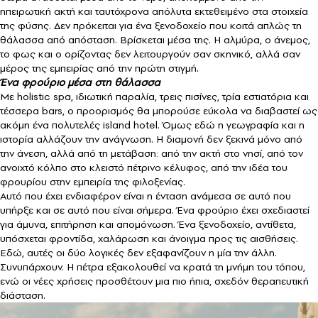
ηπειρωτική ακτή και ταυτόχρονα απόλυτα εκτεθειμένο στα στοιχεία
της φύσης. Δεν πρόκειται για ένα ξενοδοχείο που κοιτά απλώς τη
θάλασσα από απόσταση. Βρίσκεται μέσα της. Η αλμύρα, ο άνεμος,
το φως και ο ορίζοντας δεν λειτουργούν σαν σκηνικό, αλλά σαν
μέρος της εμπειρίας από την πρώτη στιγμή.
Ένα φρούριο μέσα στη θάλασσα
Με holistic spa, ιδιωτική παραλία, τρεις πισίνες, τρία εστιατόρια και
τέσσερα bars, ο προορισμός θα μπορούσε εύκολα να διαβαστεί ως
ακόμη ένα πολυτελές island hotel. Όμως εδώ η γεωγραφία και η
ιστορία αλλάζουν την ανάγνωση. Η διαμονή δεν ξεκινά μόνο από
την άνεση, αλλά από τη μετάβαση: από την ακτή στο νησί, από τον
ανοιχτό κόλπο στο κλειστό πέτρινο κέλυφος, από την ιδέα του
φρουρίου στην εμπειρία της φιλοξενίας.
Αυτό που έχει ενδιαφέρον είναι η ένταση ανάμεσα σε αυτό που
υπήρξε και σε αυτό που είναι σήμερα. Ένα φρούριο έχει σχεδιαστεί
για άμυνα, επιτήρηση και απομόνωση. Ένα ξενοδοχείο, αντίθετα,
υπόσχεται φροντίδα, χαλάρωση και άνοιγμα προς τις αισθήσεις.
Εδώ, αυτές οι δύο λογικές δεν εξαφανίζουν η μία την άλλη.
Συνυπάρχουν. Η πέτρα εξακολουθεί να κρατά τη μνήμη του τόπου,
ενώ οι νέες χρήσεις προσθέτουν μια πιο ήπια, σχεδόν θεραπευτική
διάσταση.