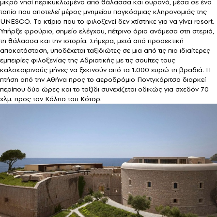
μικρό νησί περικυκλωμένο από θάλασσα και ουρανό, μέσα σε ένα
τοπίο που αποτελεί μέρος μνημείου παγκόσμιας κληρονομιάς της
UNESCO. Το κτίριο που το φιλοξενεί δεν χτίστηκε για να γίνει resort.
Υπήρξε φρούριο, σημείο ελέγχου, πέτρινο όριο ανάμεσα στη στεριά,
τη θάλασσα και την ιστορία. Σήμερα, μετά από προσεκτική
αποκατάσταση, υποδέχεται ταξιδιώτες σε μια από τις πιο ιδιαίτερες
εμπειρίες φιλοξενίας της Αδριατικής με τις σουίτες τους
καλοκαιρινούς μήνες να ξεκινούν από τα 1.000 ευρώ τη βραδιά. Η
πτήση από την Αθήνα προς το αεροδρόμιο Ποντγκόριτσα διαρκεί
περίπου δύο ώρες και το ταξίδι συνεχίζεται οδικώς για σχεδόν 70
χλμ. προς τον Κόλπο του Κότορ.