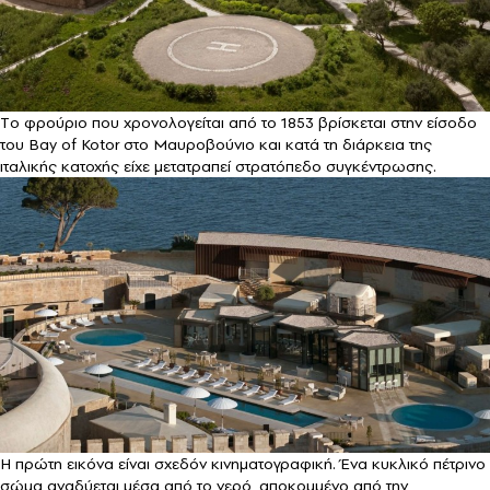
Tο φρούριο που χρονολογείται από το 1853 βρίσκεται στην είσοδο
του Bay of Kotor στο Μαυροβούνιο και κατά τη διάρκεια της
ιταλικής κατοχής είχε μετατραπεί στρατόπεδο συγκέντρωσης.
Η πρώτη εικόνα είναι σχεδόν κινηματογραφική. Ένα κυκλικό πέτρινο
σώμα αναδύεται μέσα από το νερό, αποκομμένο από την