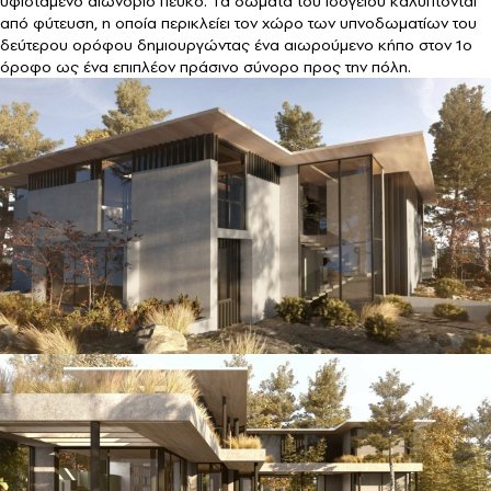
υφιστάμενο αιωνόβιο πεύκο. Τα δώματα του ισογείου καλύπτονται
από φύτευση, η οποία περικλείει τον χώρο των υπνοδωματίων του
δεύτερου ορόφου δημιουργώντας ένα αιωρούμενο κήπο στον 1ο
όροφο ως ένα επιπλέον πράσινο σύνορο προς την πόλη.