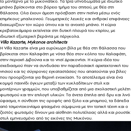
το μοντέρνο με το μυκονιάτικο. Τα τρία υπνοδωμάτια με ιδιωτικό
μπάνιο βρίσκονται στο βόρειο τμήμα του σπιτιού, με θέα στη
θάλασσα. Ολα έχουν άμεση πρόσβαση στην πισίνα μέσω ενός
επιμήκους μπαλκονιού. Γεωμετρικές λευκές και ανθρακί επιφάνειες
διαχωρίζουν τον χώρο ύπνου και το ανοιχτό μπάνιο. Η κύρια
κρεβατοκάμαρα εκτείνεται στη δυτική πλευρά του κτιρίου, με
ιδιωτική εξωτερική βεράντα με πέργκολα.
Villa Kazarte, Mykonos architects
Η Villa Kazarte είναι μια ευρύχωρη βίλα με θέα στη θάλασσα που
βρίσκεται στον Καλαφάτη με νότια θέα στον κόλπο του Καλαφάτη,
στην περιοχή Διβούνια και το νησί Δρακονήσι. Η κύρια ιδέα του
σχεδιασμού ήταν να συνδυάσει την παραδοσιακή αρχιτεκτονική του
νησιού και τις σύγχρονες εγκαταστάσεις που απαιτούνται για βίλες
που προορίζονται για θερινή ενοικίαση. Το αποτέλεσμα είναι ένα
κομψό παιχνίδι όγκων μεταξύ των κυκλαδίτικων στυλ και
μοντέρνων γραμμών, που υποβαθμίζεται από μια σχολαστική μελέτη
φωτισμού και την επιλογή υλικών. Τα άνετα έπιπλα από δρυ και λινό
ύφασμα, η σύνθεση της οροφής από ξύλο και μπαμπού, τα δάπεδα
από τσιμεντοκονίαμα φτιαγμένο σύμφωνα με την τοπική τέχνη και ο
ζεστός φωτισμός δίνουν μια αίσθηση πολυτέλειας αλλά και ρουστίκ
στυλ εμπνευσμένο από τις εικόνες της Μυκόνου.