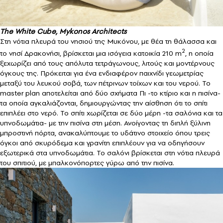
The White Cube, Mykonos Architects
Στη νότια πλευρά του νησιού της Μυκόνου, με θέα τη θάλασσα και
2
το νησί Δρακονήσι, βρίσκεται μια ισόγεια κατοικία 210 m
, η οποία
ξεχωρίζει από τους απόλυτα τετράγωνους, λιτούς και μοντέρνους
όγκους της. Πρόκειται για ένα ενδιαφέρον παιχνίδι γεωμετρίας
μεταξύ του λευκού σοβά, των πέτρινων τοίχων και του νερού. Το
master plan αποτελείται από δύο σχήματα Πι -το κτίριο και η πισίνα-
τα οποία αγκαλιάζονται, δημιουργώντας την αίσθηση ότι το σπίτι
επιπλέει στο νερό. Το σπίτι χωρίζεται σε δύο μέρη -τα σαλόνια και τα
υπνοδωμάτια- με την πισίνα στη μέση. Ανοίγοντας τη διπλή ξύλινη
μπροστινή πόρτα, ανακαλύπτουμε το υδάτινο στοιχείο όπου τρεις
όγκοι από σκυρόδεμα και γρανίτη επιπλέουν για να οδηγήσουν
εξωτερικά στα υπνοδωμάτια. Το σαλόνι βρίσκεται στη νότια πλευρά
του σπιτιού, με μπαλκονόπορτες γύρω από την πισίνα.