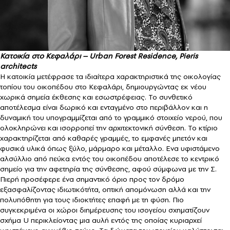
Κατοικία στο Κεφαλάρι – Urban Forest Residence, Pieris
architects
Η κατοικία μετέφρασε τα ιδιαίτερα χαρακτηριστικά της οικολογίας
τοπίου του οικοπέδου στο Κεφαλάρι, δημιουργώντας εκ νέου
χωρικά σημεία έκθεσης και εσωστρέφειας. Το συνθετικό
αποτέλεσμα είναι δωρικό και ενταγμένο στο περιβάλλον και η
δυναμική του υπογραμμίζεται από το γραμμικό στοιχείο νερού, που
ολοκληρώνει και ισορροπεί την αρχιτεκτονική σύνθεση. Το κτίριο
χαρακτηρίζεται από καθαρές γραμμές, το εμφανές μπετόν και
φυσικά υλικά όπως ξύλο, μάρμαρο και μέταλλο. Ενα υφιστάμενο
αλσύλλιο από πεύκα εντός του οικοπέδου αποτέλεσε το κεντρικό
σημείο για την αφετηρία της σύνθεσης, αφού σύμφωνα με την Σ.
Πιερή προσέφερε ένα σημαντικό όριο προς τον δρόμο
εξασφαλίζοντας ιδιωτικότήτα, οπτική απομόνωση αλλά και την
πολυπόθητη για τους ιδιοκτήτες επαφή με τη φύση. Πιο
συγκεκριμένα οι χώροι διημέρευσης του ισογείου σχηματίζουν
σχήμα U περικλείοντας μια αυλή εντός της οποίας κυριαρχεί