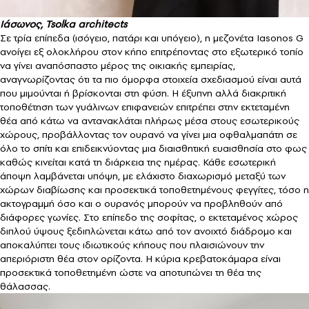
Ιάσωνος, Tsolka architects
Σε τρία επίπεδα (ισόγειο, πατάρι και υπόγειο), η μεζονέτα Iasonos G
ανοίγει εξ ολοκλήρου στον κήπο επιτρέποντας στο εξωτερικό τοπίο
να γίνει αναπόσπαστο μέρος της οικιακής εμπειρίας,
αναγνωρίζοντας ότι τα πιο όμορφα στοιχεία σχεδιασμού είναι αυτά
που μιμούνται ή βρίσκονται στη φύση. Η έξυπνη αλλά διακριτική
τοποθέτηση των γυάλινων επιφανειών επιτρέπει στην εκτεταμένη
θέα από κάτω να αντανακλάται πλήρως μέσα στους εσωτερικούς
χώρους, προβάλλοντας τον ουρανό να γίνει μια οφθαλμαπάτη σε
όλο το σπίτι και επιδεικνύοντας μια διαισθητική ευαισθησία στο φως
καθώς κινείται κατά τη διάρκεια της ημέρας. Κάθε εσωτερική
άποψη λαμβάνεται υπόψη, με ελάχιστο διαχωρισμό μεταξύ των
χώρων διαβίωσης και προσεκτικά τοποθετημένους φεγγίτες, τόσο η
ακτογραμμή όσο και ο ουρανός μπορούν να προβληθούν από
διάφορες γωνίες. Στο επίπεδο της σοφίτας, ο εκτεταμένος χώρος
διπλού ύψους ξεδιπλώνεται κάτω από τον ανοιχτό διάδρομο και
αποκαλύπτει τους ιδιωτικούς κήπους που πλαισιώνουν την
απεριόριστη θέα στον ορίζοντα. Η κύρια κρεβατοκάμαρα είναι
προσεκτικά τοποθετημένη ώστε να αποτυπώνει τη θέα της
θάλασσας.