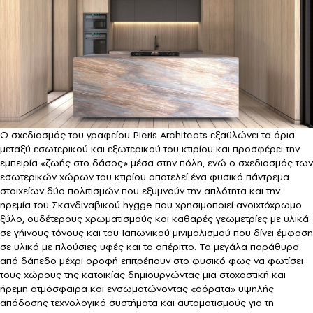
Ο σχεδιασμός του γραφείου Pieris Architects εξαϋλώνει τα όρια
μεταξύ εσωτερικού και εξωτερικού του κτιρίου και προσφέρει την
εμπειρία «ζωής στο δάσος» μέσα στην πόλη, ενώ ο σχεδιασμός των
εσωτερικών χώρων του κτιρίου αποτελεί ένα φυσικό πάντρεμα
στοιχείων δύο πολιτισμών που εξυμνούν την απλότητα και την
ηρεμία του Σκανδιναβικού hygge που χρησιμοποιεί ανοιχτόχρωμο
ξύλο, ουδέτερους χρωματισμούς και καθαρές γεωμετρίες με υλικά
σε γήινους τόνους και του Ιαπωνικού μινιμαλισμού που δίνει έμφαση
σε υλικά με πλούσιες υφές και το απέριττο. Τα μεγάλα παράθυρα
από δάπεδο μέχρι οροφή επιτρέπουν στο φυσικό φως να φωτίσει
τους χώρους της κατοικίας δημιουργώντας μια στοχαστική και
ήρεμη ατμόσφαιρα και ενσωματώνοντας «αόρατα» υψηλής
απόδοσης τεχνολογικά συστήματα και αυτοματισμούς για τη