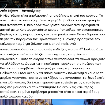
Νέα Υόρκη – Ιανουάριος
Η Νέα Υόρκη είναι απολαυστική οποιαδήποτε εποχή του χρόνου. Το
πότε πρέπει να πάτε εξαρτάται σε μεγάλο βαθμό από την εμπειρία
που αναζητάτε. Η περίοδος των Χριστουγέννων είναι πραγματικά
μαγική με το Χριστουγεννιάτικο Δέντρο Ροκφέλερ, τις εντυπωσιακές
βιτρίνες και τις παραστάσεις και με τη μπάλα στην Times Square που
πέφτει την παραμονή της Πρωτοχρονιάς. Η άνοιξη προσφέρει τον
καλύτερο καιρό για βόλτες στο Central Park, ενώ
η
πραγματοποιούνται εντυπωσιακές επιδείξεις για την 4
Ιουλίου όταν
πια αρχίζει να κάνει πολύ ζέστη και υγρασία, στα μέσα του
καλοκαιριού. Κατά τη διάρκεια του φθινοπώρου, τα φύλλα αρχίζουν
να αλλάζουν χρώματα και η περίφημη παρέλαση της Ημέρας των
Ευχαριστιών λαμβάνει χώρα μαζί με τους εορτασμούς του
Halloween. Όσοι θέλουν να αποφύγουν την πολυκοσμία και όλα τα
μεγάλα γεγονότα, πρέπει να επιλέξουν τον Ιανουάριο. Τα ξενοδοχεία
είναι φθηνότερα, θα έχετε περισσότερη ευελιξία με τις επισκέψεις
σας στα μουσεία και τα καταστήματα θα έχουν τις καλύτερες
εκπτώσεις. Το μόνο πρόβλημα μπορεί να είναι ο κατά περιόδους
πολύ ψυχρός καιρός.