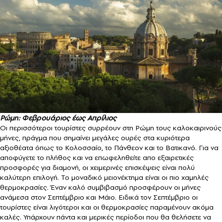
Ρώμη: Φεβρουάριος έως Απρίλιος
Οι περισσότεροι τουρίστες συρρέουν στη Ρώμη τους καλοκαιρινούς
μήνες, πράγμα που σημαίνει μεγάλες ουρές στα κυριότερα
αξιοθέατα όπως το Κολοσσαίο, το Πάνθεον και το Βατικανό. Για να
αποφύγετε το πλήθος και να επωφεληθείτε απο εξαιρετικές
προσφορές για διαμονή, οι χειμερινές επισκέψεις είναι πολύ
καλύτερη επιλογή. Το μοναδικό μειονέκτημα είναι οι πιο χαμηλές
θερμοκρασίες. Έναν καλό συμβιβασμό προσφέρουν οι μήνες
ανάμεσα στον Σεπτέμβριο και Μάιο. Ειδικά τον Σεπτέμβριο οι
τουρίστες είναι λιγότεροι και οι θερμοκρασίες παραμένουν ακόμα
καλές. Υπάρχουν πάντα και μερικές περίοδοι που θα θελήσετε να