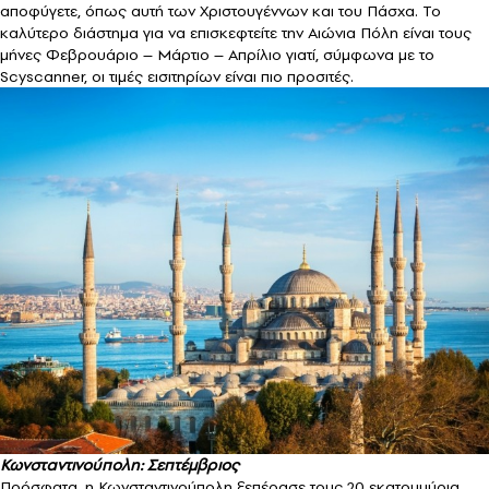
αποφύγετε, όπως αυτή των Χριστουγέννων και του Πάσχα. Το
καλύτερο διάστημα για να επισκεφτείτε την Αιώνια Πόλη είναι τους
μήνες Φεβρουάριο – Μάρτιο – Απρίλιο γιατί, σύμφωνα με το
Scyscanner, οι τιμές εισιτηρίων είναι πιο προσιτές.
Κωνσταντινούπολη: Σεπτέμβριος
Πρόσφατα, η Κωνσταντινούπολη ξεπέρασε τους 20 εκατομμύρια