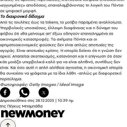
«εγγυημένες» αποδόσεις, επαναλαμβάνοντας τη λογική του Πόντσι
σε ψηφιακή μορφή.
Το διαχρονικό δίδαγμα
Από τις τουλίπες έως τα tokens, το μοτίβο παραμένει αναλλοίωτο.
Υπερβολικές υποσχέσεις, έλλειψη διαφάνειας και η δύναμη του
φόβου ότι «θα μείνουμε απ’ έξω» οδηγούν επανειλημμένα σε
οικονομικές καταστροφές. Τα σχήματα Πόντσι και οι
χρηματοοικονομικές φούσκες δεν είναι απλώς αποτυχίες της
αγοράς. Είναι αποτυχίες κρίσης. Η ιστορία δείχνει ότι η γνώση δεν
αρκεί. Απαιτείται σκεπτικισμός, κατανόηση και η επίγνωση ότι όταν
κάτι μοιάζει υπερβολικά καλό για να είναι αληθινό, συνήθως δεν
είναι. Και όσο αυτή η απλή αλήθεια αγνοείται, η οικονομική ιστορία
θα συνεχίσει να γράφεται με τα ίδια λάθη -απλώς με διαφορετικό
περιτύλιγμα.
Φωτογραφίες: Getty Images / Ideal Image
Δημοσιεύθηκε στις
28.12.2025
|
10:39 πμ
της Πέγκυς Μπαμπάθα