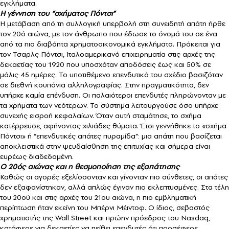
εγκλήματα.
Η γέννηση του “σχήματος Πόντσι”
Η μετάβαση από τη συλλογική υπερβολή στη συνειδητή απάτη ήρθε
τον 20ό αιώνα, με τον άνθρωπο που έδωσε το όνομά του σε ένα
από τα πιο διαβόητα χρηματοοικονομικά εγκλήματα. Πρόκειται για
τον Τσαρλς Πόντσι, Ιταλοαμερικανό επιχειρηματία στις αρχές της
δεκαετίας του 1920 που υποσχόταν αποδόσεις έως και 50% σε
μόλις 45 ημέρες. Το υποτιθέμενο επενδυτικό του σχέδιο βασιζόταν
σε διεθνή κουπόνια αλληλογραφίας. Στην πραγματικότητα, δεν
υπήρχε καμία επένδυση. Οι παλαιότεροι επενδυτές πληρώνονταν με
τα χρήματα των νεότερων. Το σύστημα λειτουργούσε όσο υπήρχε
συνεχής εισροή κεφαλαίων. Όταν αυτή σταμάτησε, το σχήμα
κατέρρευσε, αφήνοντας χιλιάδες θύματα. Έτσι γεννήθηκε το «σχήμα
Πόντσι» ή “επενδυτικές απάτες πυραμίδα”: μια απάτη που βασίζεται
αποκλειστικά στην ψευδαίσθηση της επιτυχίας και σήμερα είναι
ευρέως διαδεδομένη.
Ο 20ός αιώνας και η θεσμοποίηση της εξαπάτησης
Καθώς οι αγορές εξελίσσονταν και γίνονταν πιο σύνθετες, οι απάτες
δεν εξαφανίστηκαν, αλλά απλώς έγιναν πιο εκλεπτυσμένες. Στα τέλη
του 20ού και στις αρχές του 21ου αιώνα, η πιο εμβληματική
περίπτωση ήταν εκείνη του Μπέρνι Μέιντοφ. Ο ίδιος, σεβαστός
χρηματιστής της Wall Street και πρώην πρόεδρος του Nasdaq,
κατάφερε για δεκαετίες να πείθει επενδυτές ότι προσέφερε