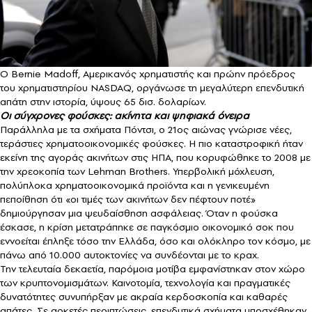
O Bernie Madoff, Αμερικανός χρηματιστής και πρώην πρόεδρος
του χρηματιστηρίου NASDAQ, οργάνωσε τη μεγαλύτερη επενδυτική
απάτη στην ιστορία, ύψους 65 δισ. δολαρίων.
Οι σύγχρονες φούσκες: ακίνητα και ψηφιακά όνειρα
Παράλληλα με τα σχήματα Πόντσι, ο 21ος αιώνας γνώρισε νέες,
τεράστιες χρηματοοικονομικές φούσκες. Η πιο καταστροφική ήταν
εκείνη της αγοράς ακινήτων στις ΗΠΑ, που κορυφώθηκε το 2008 με
την χρεοκοπία των Lehman Brothers. Υπερβολική μόχλευση,
πολύπλοκα χρηματοοικονομικά προϊόντα και η γενικευμένη
πεποίθηση ότι «οι τιμές των ακινήτων δεν πέφτουν ποτέ»
δημιούργησαν μια ψευδαίσθηση ασφάλειας. Όταν η φούσκα
έσκασε, η κρίση μετατράπηκε σε παγκόσμιο οικονομικό σοκ που
εννοείται έπληξε τόσο την Ελλάδα, όσο και ολόκληρο τον κόσμο, με
πάνω από 10.000 αυτοκτονίες να συνδέονται με το κραχ.
Την τελευταία δεκαετία, παρόμοια μοτίβα εμφανίστηκαν στον χώρο
των κρυπτονομισμάτων. Καινοτομία, τεχνολογία και πραγματικές
δυνατότητες συνυπήρξαν με ακραία κερδοσκοπία και καθαρές
απάτες. Σε αρκετές περιπτώσεις, επενδυτικά σχήματα υποσχέθηκαν