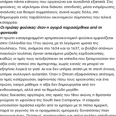
υπάρχει πάντα κάποιος που οργανώνει και συνειδητά εξαπατά. Στις
φούσκες, το «έγκλημα» είναι διάχυτο: επενδυτές, μέσα ενημέρωσης,
αναλυτές και θεσμοί συμμετέχουν, συχνά χωρίς δόλο, στη
δημιουργία ενός παράλληλου οικονομικού σύμπαντος που τελικά
καταρρέει.
Οι πρώτες φούσκες: όταν η αγορά παρασύρθηκε από τη
φαντασία
Η πρώτη καταγεγραμμένη χρηματοοικονομική φούσκα εμφανίζεται
στην Ολλανδία του 17ου αιώνα, με τη λεγόμενη «μανία της
τουλίπας». Τότε, ανάμεσα στο 1634 και το 1637, οι βολβοί σπάνιων
ποικιλιών τουλίπας έγιναν αντικείμενο μαζικής κερδοσκοπίας,
καθώς οι τιμές τους εκτοξεύτηκαν σε επίπεδα που ξεπερνούσαν την
αξία ενός σπιτιού στο Άμστερνταμ, χωρίς κανείς να μπορεί να
εξηγήσει λογικά το γιατί. Αν και δεν υπήρχε απάτη με τη στενή έννοια,
υπήρχε συλλογική αυταπάτη. Όταν η ζήτηση εξαφανίστηκε απότομα,
οι τιμές κατέρρευσαν, αφήνοντας πίσω τους χρεοκοπίες και ένα
πρώτο, ηχηρό μάθημα: η αξία δεν δημιουργείται από τον
ενθουσιασμό, αλλά από τα θεμελιώδη μεγέθη.
Λίγες δεκαετίες αργότερα, στις αρχές του 18ου αιώνα, η Βρετανία
γνώρισε τη «φούσκα της South Sea Company». Η εταιρεία
υποσχόταν τεράστια κέρδη από το εμπόριο με τη Νότια Αμερική,
παρά το γεγονός ότι οι πραγματικές εμπορικές δυνατότητες ήταν
περιορισμένες. Πολιτικοί, αριστοκράτες και απλοί πολίτες επένδυσαν