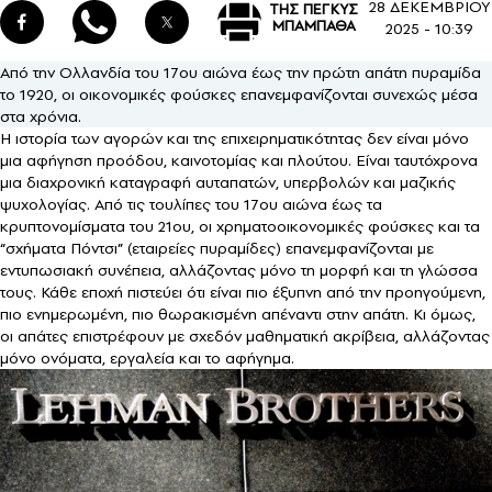
28 ΔΕΚΕΜΒΡΙΟΥ
ΤΗΣ ΠΕΓΚΥΣ
ΜΠΑΜΠΑΘΑ
2025 - 10:39
Από την Ολλανδία του 17ου αιώνα έως την πρώτη απάτη πυραμίδα
το 1920, οι οικονομικές φούσκες επανεμφανίζονται συνεχώς μέσα
στα χρόνια.
Η ιστορία των αγορών και της επιχειρηματικότητας δεν είναι μόνο
μια αφήγηση προόδου, καινοτομίας και πλούτου. Είναι ταυτόχρονα
μια διαχρονική καταγραφή αυταπατών, υπερβολών και μαζικής
ψυχολογίας. Από τις τουλίπες του 17ου αιώνα έως τα
κρυπτονομίσματα του 21ου, οι χρηματοοικονομικές φούσκες και τα
“σχήματα Πόντσι” (εταιρείες πυραμίδες) επανεμφανίζονται με
εντυπωσιακή συνέπεια, αλλάζοντας μόνο τη μορφή και τη γλώσσα
τους. Κάθε εποχή πιστεύει ότι είναι πιο έξυπνη από την προηγούμενη,
πιο ενημερωμένη, πιο θωρακισμένη απέναντι στην απάτη. Κι όμως,
οι απάτες επιστρέφουν με σχεδόν μαθηματική ακρίβεια, αλλάζοντας
μόνο ονόματα, εργαλεία και το αφήγημα.