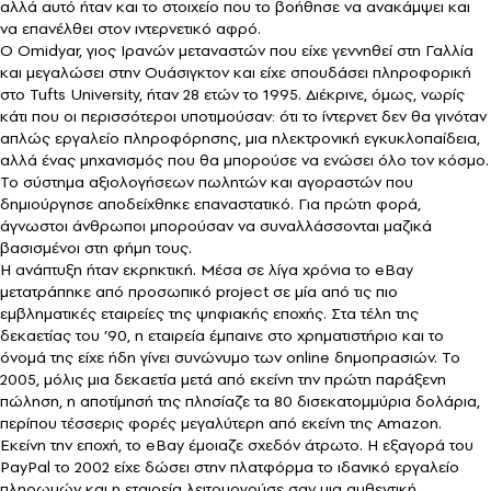
αλλά αυτό ήταν και το στοιχείο που το βοήθησε να ανακάμψει και
να επανέλθει στον ιντερνετικό αφρό.
Ο Omidyar, γιος Ιρανών μεταναστών που είχε γεννηθεί στη Γαλλία
και μεγαλώσει στην Ουάσιγκτον και είχε σπουδάσει πληροφορική
στο Tufts University, ήταν 28 ετών το 1995. Διέκρινε, όμως, νωρίς
κάτι που οι περισσότεροι υποτιμούσαν: ότι το ίντερνετ δεν θα γινόταν
απλώς εργαλείο πληροφόρησης, μια ηλεκτρονική εγκυκλοπαίδεια,
αλλά ένας μηχανισμός που θα μπορούσε να ενώσει όλο τον κόσμο.
Το σύστημα αξιολογήσεων πωλητών και αγοραστών που
δημιούργησε αποδείχθηκε επαναστατικό. Για πρώτη φορά,
άγνωστοι άνθρωποι μπορούσαν να συναλλάσσονται μαζικά
βασισμένοι στη φήμη τους.
Η ανάπτυξη ήταν εκρηκτική. Μέσα σε λίγα χρόνια το eBay
μετατράπηκε από προσωπικό project σε μία από τις πιο
εμβληματικές εταιρείες της ψηφιακής εποχής. Στα τέλη της
δεκαετίας του ’90, η εταιρεία έμπαινε στο χρηματιστήριο και το
όνομά της είχε ήδη γίνει συνώνυμο των online δημοπρασιών. Το
2005, μόλις μια δεκαετία μετά από εκείνη την πρώτη παράξενη
πώληση, η αποτίμησή της πλησίαζε τα 80 δισεκατομμύρια δολάρια,
περίπου τέσσερις φορές μεγαλύτερη από εκείνη της Amazon.
Εκείνη την εποχή, το eBay έμοιαζε σχεδόν άτρωτο. Η εξαγορά του
PayPal το 2002 είχε δώσει στην πλατφόρμα το ιδανικό εργαλείο
πληρωμών και η εταιρεία λειτουργούσε σαν μια αυθεντική