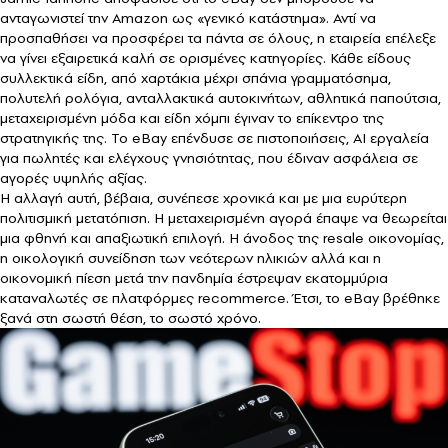
ανταγωνιστεί την Amazon ως «γενικό κατάστημα». Αντί να
προσπαθήσει να προσφέρει τα πάντα σε όλους, η εταιρεία επέλεξε
να γίνει εξαιρετικά καλή σε ορισμένες κατηγορίες. Κάθε είδους
συλλεκτικά είδη, από χαρτάκια μέχρι σπάνια γραμματόσημα,
πολυτελή ρολόγια, ανταλλακτικά αυτοκινήτων, αθλητικά παπούτσια,
μεταχειρισμένη μόδα και είδη χόμπι έγιναν το επίκεντρο της
στρατηγικής της. Το eBay επένδυσε σε πιστοποιήσεις, AI εργαλεία
για πωλητές και ελέγχους γνησιότητας, που έδιναν ασφάλεια σε
αγορές υψηλής αξίας.
Η αλλαγή αυτή, βέβαια, συνέπεσε χρονικά και με μια ευρύτερη
πολιτισμική μετατόπιση. Η μεταχειρισμένη αγορά έπαψε να θεωρείται
μια φθηνή και απαξιωτική επιλογή. Η άνοδος της resale οικονομίας,
η οικολογική συνείδηση των νεότερων ηλικιών αλλά και η
οικονομική πίεση μετά την πανδημία έστρεψαν εκατομμύρια
καταναλωτές σε πλατφόρμες recommerce. Έτσι, το eBay βρέθηκε
ξανά στη σωστή θέση, το σωστό χρόνο.