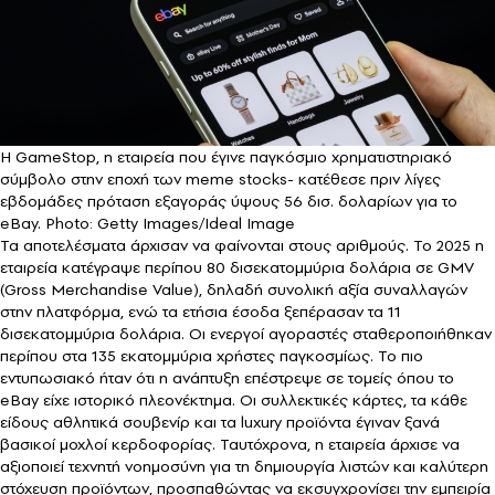
H GameStop, η εταιρεία που έγινε παγκόσμιο χρηματιστηριακό
σύμβολο στην εποχή των meme stocks- κατέθεσε πριν λίγες
εβδομάδες πρόταση εξαγοράς ύψους 56 δισ. δολαρίων για το
eBay. Photo: Getty Images/Ideal Image
Τα αποτελέσματα άρχισαν να φαίνονται στους αριθμούς. Το 2025 η
εταιρεία κατέγραψε περίπου 80 δισεκατομμύρια δολάρια σε GMV
(Gross Merchandise Value), δηλαδή συνολική αξία συναλλαγών
στην πλατφόρμα, ενώ τα ετήσια έσοδα ξεπέρασαν τα 11
δισεκατομμύρια δολάρια. Οι ενεργοί αγοραστές σταθεροποιήθηκαν
περίπου στα 135 εκατομμύρια χρήστες παγκοσμίως. Το πιο
εντυπωσιακό ήταν ότι η ανάπτυξη επέστρεψε σε τομείς όπου το
eBay είχε ιστορικό πλεονέκτημα. Οι συλλεκτικές κάρτες, τα κάθε
είδους αθλητικά σουβενίρ και τα luxury προϊόντα έγιναν ξανά
βασικοί μοχλοί κερδοφορίας. Ταυτόχρονα, η εταιρεία άρχισε να
αξιοποιεί τεχνητή νοημοσύνη για τη δημιουργία λιστών και καλύτερη
στόχευση προϊόντων, προσπαθώντας να εκσυγχρονίσει την εμπειρία