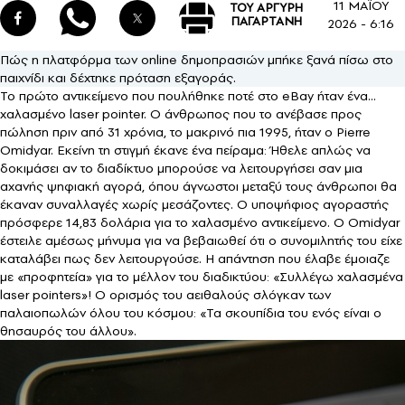
11 ΜΑΪΟΥ
ΤΟΥ ΑΡΓΥΡΗ
ΠΑΓΑΡΤΑΝΗ
2026 - 6:16
Πώς η πλατφόρμα των online δημοπρασιών μπήκε ξανά πίσω στο
παιχνίδι και δέχτηκε πρόταση εξαγοράς.
Το πρώτο αντικείμενο που πουλήθηκε ποτέ στο eBay ήταν ένα…
χαλασμένο laser pointer. Ο άνθρωπος που το ανέβασε προς
πώληση πριν από 31 χρόνια, το μακρινό πια 1995, ήταν ο Pierre
Omidyar. Εκείνη τη στιγμή έκανε ένα πείραμα: Ήθελε απλώς να
δοκιμάσει αν το διαδίκτυο μπορούσε να λειτουργήσει σαν μια
αχανής ψηφιακή αγορά, όπου άγνωστοι μεταξύ τους άνθρωποι θα
έκαναν συναλλαγές χωρίς μεσάζοντες. Ο υποψήφιος αγοραστής
πρόσφερε 14,83 δολάρια για το χαλασμένο αντικείμενο. Ο Omidyar
έστειλε αμέσως μήνυμα για να βεβαιωθεί ότι ο συνομιλητής του είχε
καταλάβει πως δεν λειτουργούσε. Η απάντηση που έλαβε έμοιαζε
με «προφητεία» για το μέλλον του διαδικτύου: «Συλλέγω χαλασμένα
laser pointers»! Ο ορισμός του αειθαλούς σλόγκαν των
παλαιοπωλών όλου του κόσμου: «Τα σκουπίδια του ενός είναι ο
θησαυρός του άλλου».