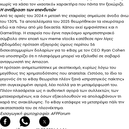
χωρίς να χάσει τον «χαοτικό» χαρακτήρα που πάντα την ξεχώριζε.
Η αντίδραση των επενδυτών
Από τις αρχές του 2024 η μετοχή της εταιρείας σημείωσε άνοδο άνω
του 130%. Τα αποτελέσματα του 2025 θεωρήθηκαν τα ισχυρότερα
εδώ και πάνω από μία δεκαετία. Κάπου εκεί εμφανίστηκε και η
GameStop. Η εταιρεία που έγινε παγκόσμιο χρηματιστηριακό
σύμβολο στην εποχή των meme stocks κατέθεσε πριν λίγες
εβδομάδες πρόταση εξαγοράς ύψους περίπου 56
δισεκατομμυρίων δολαρίων για το eBay, με τον CEO Ryan Cohen
να υποστηρίζει ότι η πλατφόρμα μπορεί να εξελιχθεί σε σοβαρό
ανταγωνιστή της Amazon.
Η πρόταση αντιμετωπίστηκε με σκεπτικισμό, κυρίως λόγω του
μεγέθους της χρηματοδότησης που απαιτείται. Ωστόσο, το ίδιο το
γεγονός ότι το eBay θεωρείται πλέον ξανά «στρατηγικός παίκτης»
στη συγκεκριμένη αγορά, λέει πολλά για τη μεταμόρφωσή του.
Πλέον πλασάρεται ως η αυθεντική αγορά των συλλεκτών, των
μεταχειρισμένων, και όσων εξακολουθούν να απολαμβάνουν τη
χαρά της ανακάλυψης. Το eBay κατάφερε να μετατρέψει πάλι την
ακαταστασία του σε πλεονέκτημα.
Εισαγωγική φωτογραφία: AFPForum