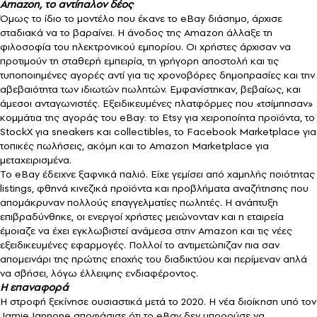
Amazon, το αντίπαλον δέος
Όμως το ίδιο το μοντέλο που έκανε το eBay διάσημο, άρχισε
σταδιακά να το βαραίνει. Η άνοδος της Amazon άλλαξε τη
φιλοσοφία του ηλεκτρονικού εμπορίου. Οι χρήστες άρχισαν να
προτιμούν τη σταθερή εμπειρία, τη γρήγορη αποστολή και τις
τυποποιημένες αγορές αντί για τις χρονοβόρες δημοπρασίες και την
αβεβαιότητα των ιδιωτών πωλητών. Εμφανίστηκαν, βεβαίως, και
άμεσοι ανταγωνιστές. Εξειδικευμένες πλατφόρμες που «τσίμπησαν»
κομμάτια της αγοράς του eBay: το Etsy για χειροποίητα προϊόντα, το
StockX για sneakers και collectibles, το Facebook Marketplace για
τοπικές πωλήσεις, ακόμη και το Amazon Marketplace για
μεταχειρισμένα.
Το eBay έδειχνε ξαφνικά παλιό. Είχε γεμίσει από χαμηλής ποιότητας
listings, φθηνά κινεζικά προϊόντα και προβλήματα αναζήτησης που
απομάκρυναν πολλούς επαγγελματίες πωλητές. Η ανάπτυξη
επιβραδύνθηκε, οι ενεργοί χρήστες μειώνονταν και η εταιρεία
έμοιαζε να έχει εγκλωβιστεί ανάμεσα στην Amazon και τις νέες
εξειδικευμένες εφαρμογές. Πολλοί το αντιμετώπιζαν πια σαν
απομεινάρι της πρώτης εποχής του διαδικτύου και περίμεναν απλά
να σβήσει, λόγω έλλειψης ενδιαφέροντος.
Η επαναφορά
Η στροφή ξεκίνησε ουσιαστικά μετά το 2020. Η νέα διοίκηση υπό τον
Jamie Iannone αποφάσισε ότι το eBay δεν μπορούσε να