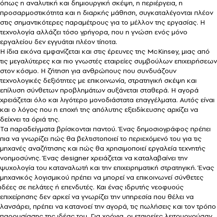
όπως η αναλυτική και δημιουργική σκέψη, η περιέργεια, η
προσαρμοστικότητα και η διαρκής μάθηση, συγκαταλέγονται πλέον
στις σημαντικότερες παραμέτρους για το μέλλον της εργασίας. Η
τεχνολογία αλλάζει τόσο γρήγορα, που η γνώση ενός μόνο
εργαλείου δεν εγγυάται πλέον τίποτα.
Η ίδια εικόνα εμφανίζεται και στις έρευνες της McKinsey, μιας από
τις μεγαλύτερες και πιο γνωστές εταιρείες συμβούλων επιχειρήσεων
στον κόσμο. Η ζήτηση για ανθρώπους που συνδυάζουν
τεχνολογικές δεξιότητες με επικοινωνία, στρατηγική σκέψη και
επίλυση σύνθετων προβλημάτων αυξάνεται σταθερά. Η αγορά
χρειάζεται όλο και λιγότερο μονοδιάστατα επαγγέλματα. Αυτός είναι
και ο λόγος που η εποχή της απόλυτης εξειδίκευσης αρχίζει να
δείχνει τα όριά της.
Τα παραδείγματα βρίσκονται παντού. Ένας δημοσιογράφος πρέπει
πια να γνωρίζει πώς θα βελτιστοποιεί το περιεχόμενό του για τις
μηχανές αναζήτησης και πώς θα χρησιμοποιεί εργαλεία τεχνητής
νοημοσύνης. Ένας designer χρειάζεται να καταλαβαίνει την
ψυχολογία του καταναλωτή και την επιχειρηματική στρατηγική. Ένας
μηχανικός λογισμικού πρέπει να μπορεί να επικοινωνεί σύνθετες
ιδέες σε πελάτες ή επενδυτές. Και ένας ιδρυτής νεοφυούς
επιχείρησης δεν αρκεί να γνωρίζει την υπηρεσία που θέλει να
λανσάρει, πρέπει να κατανοεί την αγορά, τις πωλήσεις και τον τρόπο
παρουσίασης της ιδέας του. Για χρόνια, οι εταιρείες λειτουργούσαν