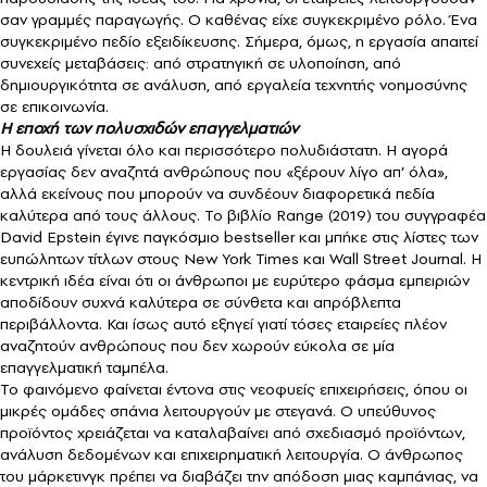
σαν γραμμές παραγωγής. Ο καθένας είχε συγκεκριμένο ρόλο. Ένα
συγκεκριμένο πεδίο εξειδίκευσης. Σήμερα, όμως, η εργασία απαιτεί
συνεχείς μεταβάσεις: από στρατηγική σε υλοποίηση, από
δημιουργικότητα σε ανάλυση, από εργαλεία τεχνητής νοημοσύνης
σε επικοινωνία.
Η εποχή των πολυσχιδών επαγγελματιών
Η δουλειά γίνεται όλο και περισσότερο πολυδιάστατη. Η αγορά
εργασίας δεν αναζητά ανθρώπους που «ξέρουν λίγο απ’ όλα»,
αλλά εκείνους που μπορούν να συνδέουν διαφορετικά πεδία
καλύτερα από τους άλλους. Το βιβλίο Range (2019) του συγγραφέα
David Epstein έγινε παγκόσμιο bestseller και μπήκε στις λίστες των
ευπώλητων τίτλων στους New York Times και Wall Street Journal. Η
κεντρική ιδέα είναι ότι οι άνθρωποι με ευρύτερο φάσμα εμπειριών
αποδίδουν συχνά καλύτερα σε σύνθετα και απρόβλεπτα
περιβάλλοντα. Και ίσως αυτό εξηγεί γιατί τόσες εταιρείες πλέον
αναζητούν ανθρώπους που δεν χωρούν εύκολα σε μία
επαγγελματική ταμπέλα.
Το φαινόμενο φαίνεται έντονα στις νεοφυείς επιχειρήσεις, όπου οι
μικρές ομάδες σπάνια λειτουργούν με στεγανά. Ο υπεύθυνος
προϊόντος χρειάζεται να καταλαβαίνει από σχεδιασμό προϊόντων,
ανάλυση δεδομένων και επιχειρηματική λειτουργία. Ο άνθρωπος
του μάρκετινγκ πρέπει να διαβάζει την απόδοση μιας καμπάνιας, να