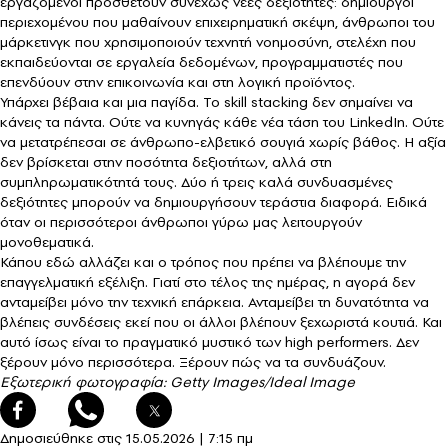
εργαζόμενοι προσθέτουν συνεχώς νέες δεξιότητες: δημιουργοί
περιεχομένου που μαθαίνουν επιχειρηματική σκέψη, άνθρωποι του
μάρκετινγκ που χρησιμοποιούν τεχνητή νοημοσύνη, στελέχη που
εκπαιδεύονται σε εργαλεία δεδομένων, προγραμματιστές που
επενδύουν στην επικοινωνία και στη λογική προϊόντος.
Υπάρχει βέβαια και μια παγίδα. Το skill stacking δεν σημαίνει να
κάνεις τα πάντα. Ούτε να κυνηγάς κάθε νέα τάση του LinkedIn. Ούτε
να μετατρέπεσαι σε άνθρωπο-ελβετικό σουγιά χωρίς βάθος. Η αξία
δεν βρίσκεται στην ποσότητα δεξιοτήτων, αλλά στη
συμπληρωματικότητά τους. Δύο ή τρεις καλά συνδυασμένες
δεξιότητες μπορούν να δημιουργήσουν τεράστια διαφορά. Ειδικά
όταν οι περισσότεροι άνθρωποι γύρω μας λειτουργούν
μονοθεματικά.
Κάπου εδώ αλλάζει και ο τρόπος που πρέπει να βλέπουμε την
επαγγελματική εξέλιξη. Γιατί στο τέλος της ημέρας, η αγορά δεν
ανταμείβει μόνο την τεχνική επάρκεια. Ανταμείβει τη δυνατότητα να
βλέπεις συνδέσεις εκεί που οι άλλοι βλέπουν ξεχωριστά κουτιά. Και
αυτό ίσως είναι το πραγματικό μυστικό των high performers. Δεν
ξέρουν μόνο περισσότερα. Ξέρουν πώς να τα συνδυάζουν.
Εξωτερική φωτογραφία: Getty Images/Ideal Image
Δημοσιεύθηκε στις
15.05.2026
|
7:15 πμ