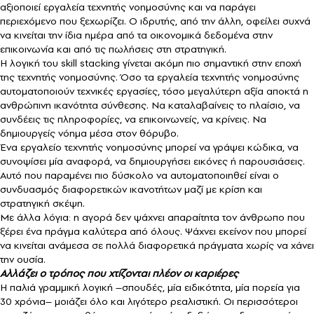
αξιοποιεί εργαλεία τεχνητής νοημοσύνης και να παράγει
περιεχόμενο που ξεχωρίζει. Ο ιδρυτής, από την άλλη, οφείλει συχνά
να κινείται την ίδια ημέρα από τα οικονομικά δεδομένα στην
επικοινωνία και από τις πωλήσεις στη στρατηγική.
Η λογική του skill stacking γίνεται ακόμη πιο σημαντική στην εποχή
της τεχνητής νοημοσύνης. Όσο τα εργαλεία τεχνητής νοημοσύνης
αυτοματοποιούν τεχνικές εργασίες, τόσο μεγαλύτερη αξία αποκτά η
ανθρώπινη ικανότητα σύνθεσης. Να καταλαβαίνεις το πλαίσιο, να
συνδέεις τις πληροφορίες, να επικοινωνείς, να κρίνεις. Να
δημιουργείς νόημα μέσα στον θόρυβο.
Ένα εργαλείο τεχνητής νοημοσύνης μπορεί να γράψει κώδικα, να
συνοψίσει μία αναφορά, να δημιουργήσει εικόνες ή παρουσιάσεις.
Αυτό που παραμένει πιο δύσκολο να αυτοματοποιηθεί είναι ο
συνδυασμός διαφορετικών ικανοτήτων μαζί με κρίση και
στρατηγική σκέψη.
Με άλλα λόγια: η αγορά δεν ψάχνει απαραίτητα τον άνθρωπο που
ξέρει ένα πράγμα καλύτερα από όλους. Ψάχνει εκείνον που μπορεί
να κινείται ανάμεσα σε πολλά διαφορετικά πράγματα χωρίς να χάνει
την ουσία.
Αλλάζει ο τρόπος που χτίζονται πλέον οι καριέρες
Η παλιά γραμμική λογική –σπουδές, μία ειδικότητα, μία πορεία για
30 χρόνια– μοιάζει όλο και λιγότερο ρεαλιστική. Οι περισσότεροι