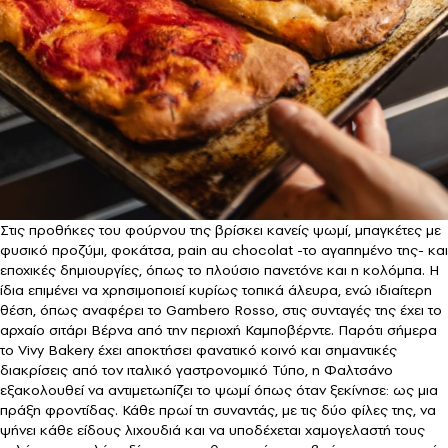
Στις προθήκες του φούρνου της βρίσκει κανείς ψωμί, μπαγκέτες με
φυσικό προζύμι, φοκάτσα, pain au chocolat -το αγαπημένο της- και
εποχικές δημιουργίες, όπως το πλούσιο πανετόνε και η κολόμπα. Η
ίδια επιμένει να χρησιμοποιεί κυρίως τοπικά άλευρα, ενώ ιδιαίτερη
θέση, όπως αναφέρει το Gambero Rosso, στις συνταγές της έχει το
αρχαίο σιτάρι Βέρνα από την περιοχή Καμποβέρντε. Παρότι σήμερα
το Vivy Bakery έχει αποκτήσει φανατικό κοινό και σημαντικές
διακρίσεις από τον ιταλικό γαστρονομικό Τύπο, η Φαλτσάνο
εξακολουθεί να αντιμετωπίζει το ψωμί όπως όταν ξεκίνησε: ως μια
πράξη φροντίδας. Κάθε πρωί τη συναντάς, με τις δύο φίλες της, να
ψήνει κάθε είδους λιχουδιά και να υποδέχεται χαμογελαστή τους