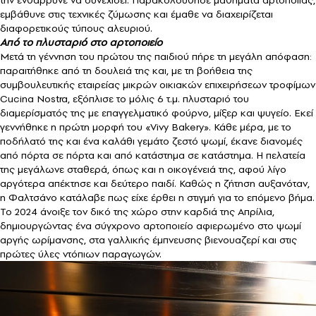
εμβάθυνε στις τεχνικές ζύμωσης και έμαθε να διαχειρίζεται
διαφορετικούς τύπους αλευριού.
Από το πλυσταριό στο αρτοποιείο
Μετά τη γέννηση του πρώτου της παιδιού πήρε τη μεγάλη απόφαση:
παραιτήθηκε από τη δουλειά της και, με τη βοήθεια της
συμβουλευτικής εταιρείας μικρών οικιακών επιχειρήσεων τροφίμων
Cucina Nostra, εξόπλισε το μόλις 6 τ.μ. πλυσταριό του
διαμερίσματός της με επαγγελματικό φούρνο, μίξερ και ψυγείο. Εκεί
γεννήθηκε η πρώτη μορφή του «Vivy Bakery». Κάθε μέρα, με το
ποδήλατό της και ένα καλάθι γεμάτο ζεστό ψωμί, έκανε διανομές
από πόρτα σε πόρτα και από κατάστημα σε κατάστημα. Η πελατεία
της μεγάλωνε σταθερά, όπως και η οικογένειά της, αφού λίγο
αργότερα απέκτησε και δεύτερο παιδί. Καθώς η ζήτηση αυξανόταν,
η Φαλτσάνο κατάλαβε πως είχε έρθει η στιγμή για το επόμενο βήμα.
Το 2024 άνοιξε τον δικό της χώρο στην καρδιά της Απρίλια,
δημιουργώντας ένα σύγχρονο αρτοποιείο αφιερωμένο στο ψωμί
αργής ωρίμανσης, στα γαλλικής έμπνευσης βιενουαζερί και στις
πρώτες ύλες ντόπιων παραγωγών.