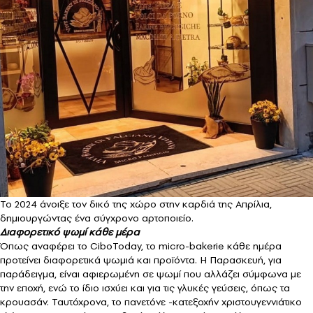
Το 2024 άνοιξε τον δικό της χώρο στην καρδιά της Απρίλια,
δημιουργώντας ένα σύγχρονο αρτοποιείο.
Διαφορετικό ψωμί κάθε μέρα
Όπως αναφέρει το CiboToday, το micro-bakerie κάθε ημέρα
προτείνει διαφορετικά ψωμιά και προϊόντα. Η Παρασκευή, για
παράδειγμα, είναι αφιερωμένη σε ψωμί που αλλάζει σύμφωνα με
την εποχή, ενώ το ίδιο ισχύει και για τις γλυκές γεύσεις, όπως τα
κρουασάν. Ταυτόχρονα, το πανετόνε -κατεξοχήν χριστουγεννιάτικο