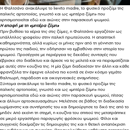
Η Φαλτσάνο ανακάλυψε το lievito madre, το φυσικό προζύμι της
ιταλικής αρτοποιίας, γνωστό και ως «μητέρα ζύμη» που
χρησιμοποιείται εδώ και αιώνες στην παρασκευή ψωμιού.
Η επαφή με τη «μητέρα ζύμη»
Πριν βυθίσει τα χέρια της στις ζύμες, η Φαλτσάνο εργαζόταν ως
υπάλληλος γραφείου στην ιταλική πρωτεύουσα. Η απαιτητική
καθημερινότητα, αλλά κυρίως οι μήνες πριν από τη γέννηση του
πρώτου της παιδιού, την οδήγησαν να εμβαθύνει στην ιστορία του
ψωμιού. Προσέγγισε με περιέργεια τις δεκάδες συνταγές που
έβρισκε στο διαδίκτυο και άρχισε να τις μελετά και να πειραματίζεται
με αυτές στην κουζίνα της. Η μία ζύμη διαδεχόταν την άλλη και κάθε
φραντζόλα την έφερνε ολοένα πιο κοντά σε έναν κόσμο γεμάτο
θαλπωρή, παράδοση και οικογενειακές αναμνήσεις.
Σύντομα ανακάλυψε το lievito madre, το φυσικό προζύμι της
ιταλικής αρτοποιίας, γνωστό και ως «μητέρα ζύμη» που
χρησιμοποιείται εδώ και αιώνες στην παρασκευή ψωμιού, πίτσας
και άλλων αρτοσκευασμάτων. Μελέτησε σε βάθος τη διαδικασία
ωρίμανσης και συντήρησής του και δημιούργησε το δικό της από το
μηδέν. Από εκείνη τη στιγμή, η κουζίνα του σπιτιού της μετατράπηκε
σε μικρό εργαστήριο παραγωγής φρέσκου ψωμιού. Φίλοι και
συγγενείς δοκίμαζαν τις δημιουργίες της και η θετική ανταπόκριση
την ενθάρρυνε να συνεχίσει. Παρακολούθησε μαθήματα αρτοποιίας,