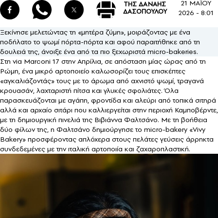
21 ΜΑΪΟΥ
ΤΗΣ ΔΑΝΑΗΣ
ΔΑΣΟΠΟΥΛΟΥ
2026 - 8:01
Ξεκίνησε μελετώντας τη «μητέρα ζύμη», μοιράζοντας με ένα
ποδήλατο το ψωμί πόρτα-πόρτα και αφού παραιτήθηκε από τη
δουλειά της, άνοιξε ένα από τα πιο ξεχωριστά micro-bakeries.
Στη via Marconi 17 στην Απρίλια, σε απόσταση μίας ώρας από τη
Ρώμη, ένα μικρό αρτοποιείο καλωσορίζει τους επισκέπτες
«αγκαλιάζοντάς» τους με το άρωμα από αχνιστό ψωμί, τραγανά
κρουασάν, λαχταριστή πίτσα και γλυκές σφολιάτες. Όλα
παρασκευάζονται με αγάπη, φροντίδα και αλεύρι από τοπικά σιτηρά
αλλά και αρχαίο σιτάρι που καλλιεργείται στην περιοχή Καμποβέρντε,
με τη δημιουργική πινελιά της Βιβιάννα Φαλτσάνο. Με τη βοήθεια
δύο φίλων της, η Φαλτσάνο δημιούργησε το micro-bakery «Vivy
Bakery» προσφέροντας απλόχερα στους πελάτες γεύσεις άρρηκτα
συνδεδεμένες με την ιταλική αρτοποιία και ζαχαροπλαστική.