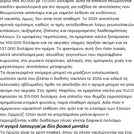
γύρω στα 40.000 με 70.000 δολάρια. Αυτά τα επίπεδα θεωρούνται
σχεδόν φυσιολογικά για την αγορά, για ταξίδια σε αποστάσεις που
θεωρούνται «στάνταρ» και με χαμηλή έκθεση σε κινδύνους.
Η ναυτιλία, όμως, δεν είναι ποτέ σταθερή. Το 2025 αποτέλεσε
χρονιά-ορόσημο, καθώς οι τιμές εκτοξεύθηκαν λόγω γεωπολιτικών
εντάσεων, αυξημένης ζήτησης και περιορισμένης διαθεσιμότητας
πλοίων. Σε ορισμένες περιπτώσεις, τα ημερήσια ναύλα ξεπέρασαν
τα 100.000 δολάρια και σε ακραίες στιγμές άγγιξαν ακόμη και τα
137.000 δολάρια την ημέρα. Το φαινόμενο αυτό δεν ήταν τυχαίο,
αλλά αποτέλεσμα μιας αλυσίδας γεγονότων που περιλάμβανε
κυρώσεις στο ρωσικό πετρέλαιο, αλλαγές στις εμπορικές ροές και
μεγαλύτερες αποστάσεις μεταφοράς.
Τα συγκεκριμένα νούμερα μπορεί να μοιάζουν εντυπωσιακά,
ωστόσο αυτά που βλέπει η διεθνής ναυτιλία το 2026 και ειδικά τις
τελευταίες εβδομάδες ήρθε να αποδείξει ότι η αγορά μπορεί να γίνει
ακόμη πιο ακραία. Στις αρχές Μαρτίου, τα ημερήσια ναύλα για VLCC
έφτασαν τα 315.000 δολάρια, ένα επίπεδο που θυμίζει περισσότερο
χρηματοοικονομική φούσκα, παρά σταθερή αγορά. Αιτία ήταν η
Αμερικανο-ισραηλινή επίθεση στο Ιράν και το κλείσιμο των Στενών
του Ορμούζ. Όταν αυτά τα «περάσματα» μπλοκάρουν ή
περιορίζονται, κάθε διαθέσιμο πλοίο γίνεται ξαφνικά πολύτιμο.
Η αγορά λειτουργεί με δύο βασικά μοντέλα
Το πρώτο είναι το spot market, όπου τα πλοία ναυλώνονται για ένα