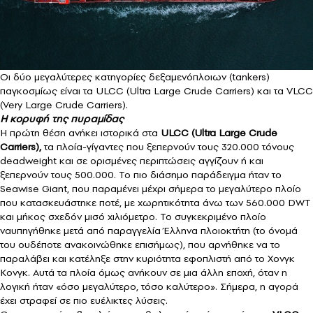
Οι δύο μεγαλύτερες κατηγορίες δεξαμενόπλοιων (tankers)
παγκοσμίως είναι τα ULCC (Ultra Large Crude Carriers) και τα VLCC
(Very Large Crude Carriers).
Η κορυφή της πυραμίδας
Η πρώτη θέση ανήκει ιστορικά στα
ULCC (Ultra Large Crude
Carriers),
τα πλοία-γίγαντες που ξεπερνούν τους 320.000 τόνους
deadweight και σε ορισμένες περιπτώσεις αγγίζουν ή και
ξεπερνούν τους 500.000. Το πιο διάσημο παράδειγμα ήταν το
Seawise Giant, που παραμένει μέχρι σήμερα το μεγαλύτερο πλοίο
που κατασκευάστηκε ποτέ, με χωρητικότητα άνω των 560.000 DWT
και μήκος σχεδόν μισό χιλιόμετρο. To συγκεκριμένο πλοίο
ναυπηγήθηκε μετά από παραγγελία Έλληνα πλοιοκτήτη (το όνομά
του ουδέποτε ανακοινώθηκε επισήμως), που αρνήθηκε να το
παραλάβει και κατέληξε στην κυριότητα εφοπλιστή από το Χονγκ
Κονγκ. Αυτά τα πλοία όμως ανήκουν σε μια άλλη εποχή, όταν η
λογική ήταν «όσο μεγαλύτερο, τόσο καλύτερο». Σήμερα, η αγορά
έχει στραφεί σε πιο ευέλικτες λύσεις.