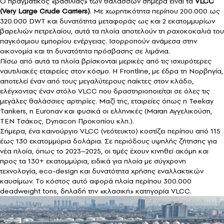
Ο πραγματικός «βασιλιάς» των θαλασσών σήμερα είναι τα
VLCC
(Very Large Crude Carriers)
. Με χωρητικότητα περίπου 200.000 ως
320.000 DWT και δυνατότητα μεταφοράς ως και 2 εκατομμυρίων
βαρελιών πετρελαίου, αυτά τα πλοία αποτελούν τη ραχοκοκαλιά του
παγκόσμιου εμπορίου ενέργειας. Ισορροπούν ανάμεσα στην
οικονομία και τη δυνατότητα πρόσβασης σε λιμάνια.
Πίσω από αυτά τα πλοία βρίσκονται μερικές από τις ισχυρότερες
ναυτιλιακές εταιρείες στον κόσμο. Η Frontline, με έδρα τη Νορβηγία,
αποτελεί έναν από τους μεγαλύτερους παίκτες στον κλάδο,
ελέγχοντας έναν στόλο VLCC που δραστηριοποιείται σε όλες τις
μεγάλες θαλάσσιες αρτηρίες. Μαζί της, εταιρείες όπως η Teekay
Tankers, η Euronav και φυσικά οι ελληνικές (Maran Αγγελικούση,
TEN Τσάκος, Dynacon Προκοπίου κλπ.).
Σήμερα, ένα καινούργιο VLCC (νεότευκτο) κοστίζει περίπου από 115
έως 130 εκατομμύρια δολάρια. Σε περιόδους υψηλής ζήτησης για
νέα πλοία, όπως το 2023–2025, οι τιμές έχουν κινηθεί ακόμη και
προς τα 130+ εκατομμύρια, ειδικά για πλοία με σύγχρονη
τεχνολογία, eco-design και δυνατότητα χρήσης εναλλακτικών
καυσίμων. Το κόστος αυτό αφορά πλοία περίπου 300.000
deadweight tons, δηλαδή την «κλασική» κατηγορία VLCC.