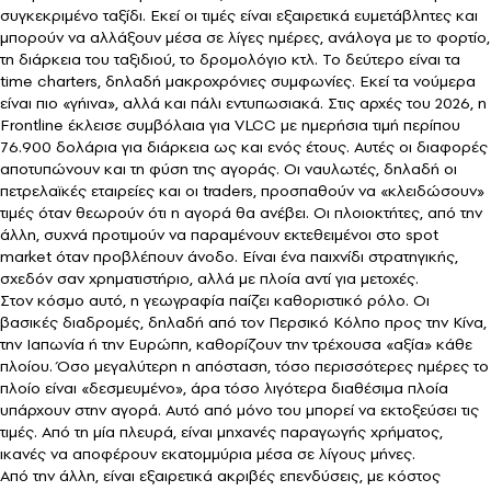
συγκεκριμένο ταξίδι. Εκεί οι τιμές είναι εξαιρετικά ευμετάβλητες και
μπορούν να αλλάξουν μέσα σε λίγες ημέρες, ανάλογα με το φορτίο,
τη διάρκεια του ταξιδιού, το δρομολόγιο κτλ. Το δεύτερο είναι τα
time charters, δηλαδή μακροχρόνιες συμφωνίες. Εκεί τα νούμερα
είναι πιο «γήινα», αλλά και πάλι εντυπωσιακά. Στις αρχές του 2026, η
Frontline έκλεισε συμβόλαια για VLCC με ημερήσια τιμή περίπου
76.900 δολάρια για διάρκεια ως και ενός έτους. Αυτές οι διαφορές
αποτυπώνουν και τη φύση της αγοράς. Οι ναυλωτές, δηλαδή οι
πετρελαϊκές εταιρείες και οι traders, προσπαθούν να «κλειδώσουν»
τιμές όταν θεωρούν ότι η αγορά θα ανέβει. Οι πλοιοκτήτες, από την
άλλη, συχνά προτιμούν να παραμένουν εκτεθειμένοι στο spot
market όταν προβλέπουν άνοδο. Είναι ένα παιχνίδι στρατηγικής,
σχεδόν σαν χρηματιστήριο, αλλά με πλοία αντί για μετοχές.
Στον κόσμο αυτό, η γεωγραφία παίζει καθοριστικό ρόλο. Οι
βασικές διαδρομές, δηλαδή από τον Περσικό Κόλπο προς την Κίνα,
την Ιαπωνία ή την Ευρώπη, καθορίζουν την τρέχουσα «αξία» κάθε
πλοίου. Όσο μεγαλύτερη η απόσταση, τόσο περισσότερες ημέρες το
πλοίο είναι «δεσμευμένο», άρα τόσο λιγότερα διαθέσιμα πλοία
υπάρχουν στην αγορά. Αυτό από μόνο του μπορεί να εκτοξεύσει τις
τιμές. Από τη μία πλευρά, είναι μηχανές παραγωγής χρήματος,
ικανές να αποφέρουν εκατομμύρια μέσα σε λίγους μήνες.
Από την άλλη, είναι εξαιρετικά ακριβές επενδύσεις, με κόστος