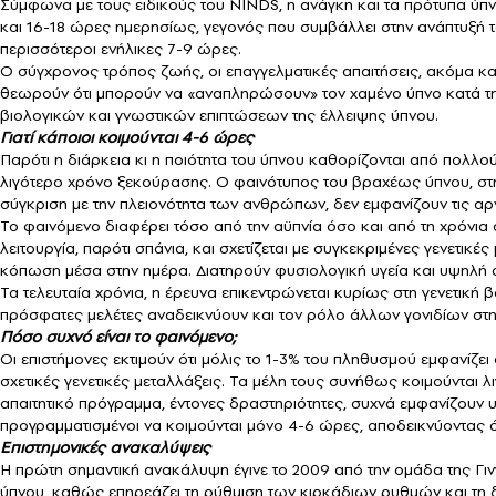
Σύμφωνα με τους ειδικούς του NINDS, η ανάγκη και τα πρότυπα ύπνο
και 16-18 ώρες ημερησίως, γεγονός που συμβάλλει στην ανάπτυξή το
περισσότεροι ενήλικες 7-9 ώρες.
Ο σύγχρονος τρόπος ζωής, οι επαγγελματικές απαιτήσεις, ακόμα κ
θεωρούν ότι μπορούν να «αναπληρώσουν» τον χαμένο ύπνο κατά τη 
βιολογικών και γνωστικών επιπτώσεων της έλλειψης ύπνου.
Γιατί κάποιοι κοιμούνται 4-6 ώρες
Παρότι η διάρκεια κι η ποιότητα του ύπνου καθορίζονται από πολλο
λιγότερο χρόνο ξεκούρασης. Ο φαινότυπος του βραχέως ύπνου, στη
σύγκριση με την πλειονότητα των ανθρώπων, δεν εμφανίζουν τις αρν
Το φαινόμενο διαφέρει τόσο από την αϋπνία όσο και από τη χρόνια 
λειτουργία, παρότι σπάνια, και σχετίζεται με συγκεκριμένες γενετι
κόπωση μέσα στην ημέρα. Διατηρούν φυσιολογική υγεία και υψηλή απ
Τα τελευταία χρόνια, η έρευνα επικεντρώνεται κυρίως στη γενετικ
πρόσφατες μελέτες αναδεικνύουν και τον ρόλο άλλων γονιδίων στη ρ
Πόσο συχνό είναι το φαινόμενο;
Οι επιστήμονες εκτιμούν ότι μόλις το 1-3% του πληθυσμού εμφανίζει 
σχετικές γενετικές μεταλλάξεις. Τα μέλη τους συνήθως κοιμούνται 
απαιτητικό πρόγραμμα, έντονες δραστηριότητες, συχνά εμφανίζουν υ
προγραμματισμένοι να κοιμούνται μόνο 4-6 ώρες, αποδεικνύοντας ότι
Επιστημονικές ανακαλύψεις
Η πρώτη σημαντική ανακάλυψη έγινε το 2009 από την ομάδα της Γινγ
ύπνου, καθώς επηρεάζει τη ρύθμιση των κιρκάδιων ρυθμών και τη δ