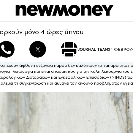
 αρκούν μόνο 4 ώρες ύπνου
24 ΦΕΒΡΟΥΑΡ
JOURNAL TEAM
έ και έχουν άφθονη ενέργεια παρότι δεν καλύπτουν το «απαραίτητο
λογική λειτουργία και είναι απαραίτητος για την καλή λειτουργία το
Νευρολογικών Διαταραχών και Εγκεφαλικών Επεισοδίων (NINDS) των Η
κολεύει τη συγκέντρωση και αυξάνει τον κίνδυνο προβλημάτων υγεία