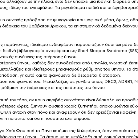
υ αλλάζουν με την ηλικία, ενώ δεν υπάρχει μια ιδανική διάρκεια ύπ
υς, ιδίως του εγκεφάλου. Τα μεγαλύτερα παιδιά και οι έφηβοι χρει
αι η συνεχής πρόσβαση σε ψυχαγωγία και ψηφιακά μέσα, όμως, οδη
διάρκεια του Σαββατοκύριακου, τα επιστημονικά δεδομένα δείχνουν
ύς παράγοντες, ιδιαίτερο ενδιαφέρον παρουσιάζουν όσοι όχι μόνο δ
 διεθνή βιβλιογραφία αναφέρεται ως Short Sleeper Syndrome (SSS)
ητικές συνέπειες της στέρησης ύπνου.
στέρηση ύπνου, καθώς δεν συνοδεύεται από υπνηλία, γνωστική έκπτωσ
κές μεταλλάξεις και ιδιαίτερους μηχανισμούς ρύθμισης του ύπνου. Τ
όδοση, γι’ αυτό και το φαινόμενο δε θεωρείται διαταραχή.
ή βάση του φαινοτύπου. Μεταλλάξεις σε γονίδια όπως DEC2, ADRB1, 
ύθμιση της διάρκειας και της ποιότητας του ύπνου.
αυτή την τάση, αν και η ακριβής συχνότητα είναι δύσκολο να προσδιο
λιγότερες ώρες, ξυπνούν φυσικά χωρίς ξυπνητήρι, αποκοιμούνται εύ
ψηλή αντοχή στον πόνο και αναφέρουν ότι δεν χρειάζονται καφεΐνη γ
 η ποιότητα και όχι η ποσότητα έχει σημασία.
κ-Χούι Φου από το Πανεπιστήμιο της Καλιφόρνια, όταν εντοπίστηκε 
ιάρκεια του ύπνου. Τα άτομα με τη μετάλλαξη αυτή κοιμούνται περί