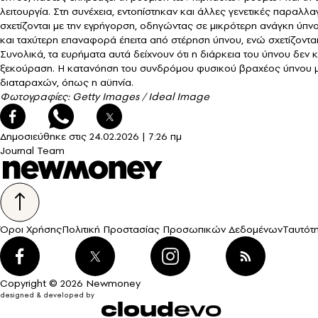
λειτουργία. Στη συνέχεια, εντοπίστηκαν και άλλες γενετικές παραλ
σχετίζονται με την εγρήγορση, οδηγώντας σε μικρότερη ανάγκη ύπνο
και ταχύτερη επαναφορά έπειτα από στέρηση ύπνου, ενώ σχετίζονται
Συνολικά, τα ευρήματα αυτά δείχνουν ότι η διάρκεια του ύπνου δεν
ξεκούραση. Η κατανόηση του συνδρόμου φυσικού βραχέος ύπνου μπο
διαταραχών, όπως η αϋπνία.
Φωτογραφίες: Getty Images / Ideal Image
Δημοσιεύθηκε στις
24.02.2026
|
7:26 πμ
Journal Team
Όροι Χρήσης
Πολιτική Προστασίας Προσωπικών Δεδομένων
Ταυτότ
Copyright © 2026 Newmoney
designed & developed by