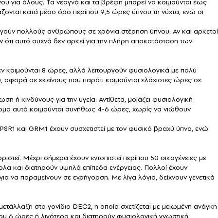
νου για όλους. Τα νεογνά και τα βρέφη μπορεί να κοιμούνται έως
άζονται κατά μέσο όρο περίπου 9,5 ώρες ύπνου τη νύχτα, ενώ οι
γούν πολλούς ανθρώπους σε χρόνια στέρηση ύπνου. Αν και αρκετοί
 ότι αυτό συχνά δεν αρκεί για την πλήρη αποκατάσταση των
εν κοιμούνται 8 ώρες, αλλά λειτουργούν φυσιολογικά με πολύ
, αφορά σε εκείνους που παρότι κοιμούνται ελάχιστες ώρες σε
η ή κινδύνους για την υγεία. Αντίθετα, μοιάζει φυσιολογική
α άτομα αυτά κοιμούνται συνήθως 4-6 ώρες, χωρίς να νιώθουν
NPSR1 και GRM1 έχουν συσχετιστεί με τον φυσικό βραχύ ύπνο, ενώ
ριστεί. Μέχρι σήμερα έχουν εντοπιστεί περίπου 50 οικογένειες με
κολα και διατηρούν υψηλά επίπεδα ενέργειας. Πολλοί έχουν
ια να παραμείνουν σε εγρήγορση. Με λίγα λόγια, δείχνουν γενετικά
μετάλλαξη στο γονίδιο DEC2, η οποία σχετίζεται με μειωμένη ανάγκη
που 6 ώρες ή λιγότερο και διατηρούν φυσιολογική γνωστική