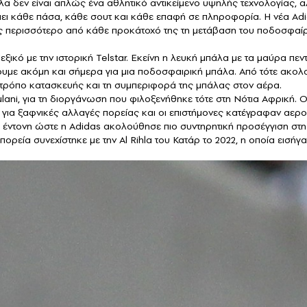
α δεν είναι απλώς ένα αθλητικό αντικείμενο υψηλής τεχνολογίας, α
έπει κάθε πάσα, κάθε σουτ και κάθε επαφή σε πληροφορία. Η νέα A
ως περισσότερο από κάθε προκάτοχό της τη μετάβαση του ποδοσφαίρου
Μεξικό με την ιστορική Telstar. Εκείνη η λευκή μπάλα με τα μαύρα 
ουμε ακόμη και σήμερα για μια ποδοσφαιρική μπάλα. Από τότε ακολο
 τρόπο κατασκευής και τη συμπεριφορά της μπάλας στον αέρα.
lani, για τη διοργάνωση που φιλοξενήθηκε τότε στη Νότια Αφρική.
για ξαφνικές αλλαγές πορείας και οι επιστήμονες κατέγραφαν αερο
σο έντονη ώστε η Adidas ακολούθησε πιο συντηρητική προσέγγιση στ
 πορεία συνεχίστηκε με την Al Rihla του Κατάρ το 2022, η οποία εισ