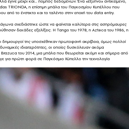
λλά έγινε μέχρι και… πομπός δεδομένων. Ένα «έξυπνο» αντικείμενο,
didas TRIONDA, η επίσημη μπάλα του Παγκοσμίου Κυπέλλου που
 από το ένστικτο και το ταλέντο στην εποχή του data entry.
πεντάγωνα σχεδιάστηκε ώστε να φαίνεται καλύτερα στις ασπρόμαυρες
ύθησαν δεκάδες εξελίξεις. Η Tango του 1978, η Azteca του 1986, η
 Οι δημιουργοί της υποσχέθηκαν πρωτοφανή ακρίβεια, όμως πολλοί
δυναμικές ιδιαιτερότητες, οι οποίες δυσκόλευαν ακόμα
η Brazuca του 2014, μια μπάλα που θεωρείται ακόμη και σήμερα από
ήγαγε για πρώτη φορά σε Παγκόσμιο Κύπελλο την τεχνολογία