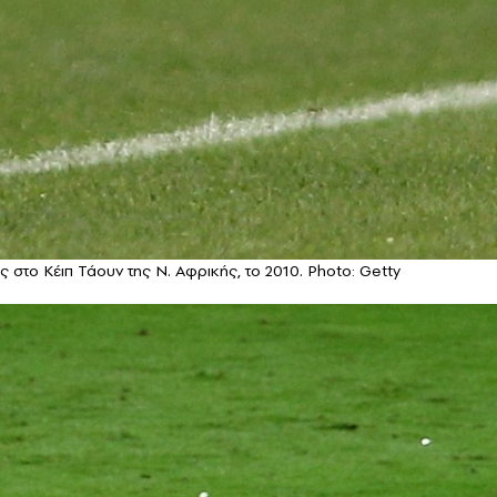
ς στο Κέιπ Τάουν της Ν. Αφρικής, το 2010. Photo: Getty