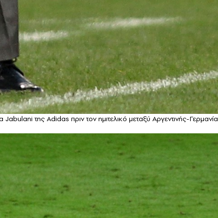
 Jabulani της Adidas πριν τον ημιτελικό μεταξύ Αργεντινής-Γερμανία