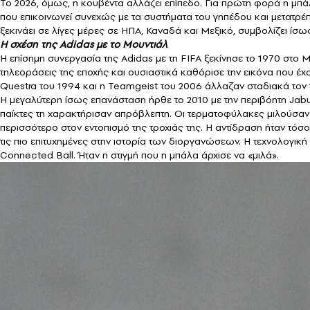
Το 2026, όμως, η κουβέντα αλλάζει επίπεδο. Για πρώτη φορά η μπάλ
που επικοινωνεί συνεχώς με τα συστήματα του γηπέδου και μετατρ
ξεκινάει σε λίγες μέρες σε ΗΠΑ, Καναδά και Μεξικό, συμβολίζει ίσ
Η σχέση της Adidas με το Μουντιάλ
Η επίσημη συνεργασία της Adidas με τη FIFA ξεκίνησε το 1970 στο 
τηλεοράσεις της εποχής και ουσιαστικά καθόρισε την εικόνα που έχ
Questra του 1994 και η Teamgeist του 2006 άλλαζαν σταδιακά τον
Η μεγαλύτερη ίσως επανάσταση ήρθε το 2010 με την περιβόητη Jabu
παίκτες τη χαρακτήρισαν απρόβλεπτη. Οι τερματοφύλακες μιλούσαν 
περισσότερο στον εντοπισμό της τροχιάς της. Η αντίδραση ήταν τό
τις πιο επιτυχημένες στην ιστορία των διοργανώσεων. Η τεχνολογική
Connected Ball. Ήταν η στιγμή που η μπάλα άρχισε να «μιλά».