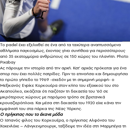
Το padel έχει εξελιχθεί σε ένα από τα ταχύτερα αναπτυσσόμενα
αθλήματα παγκοσμίως, έχοντας γίνει συνήθεια για περισσότερους
από 35 εκατομμύρια ανθρώπους σε 150 χώρες του πλανήτη. Photo:
Pixabay
Ας πάρουμε την ιστορία από την αρχή. Κατ’ αρχάς πρόκειται για ένα
σπορ που έχει πολλές πατρίδες. Πριν το επινοήσει και δημιουργήσει
το πρώτο γήπεδο το 1969 -σχεδόν με τη σημερινή μορφή- ο
Μεξικανός Ενρίκε Κορκουέρα στον κήπο του εξοχικού του στο
Ακαπούλκο, εικάζεται ότι παιζόταν τη δεκαετία του ‘60 σε
μικρότερους χώρους με παρόμοιο τρόπο σε βρετανικά
κρουαζιερόπλοια. Και μέσα στη δεκαετία του 1920 είχε κάνει την
εμφάνισή του στα πάρκα της Νέας Υόρκης.
Ο πρίγκιπας που το έκανε μόδα
Ο Ισπανός φίλος του Κορκουέρα, ο πρίγκιπας Αλφόνσο του
Χοχενλόχε – Λάνγκενμπουργκ, ταξίδεψε την ιδέα στη Μαρμπέγια τη