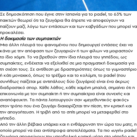
Σε δημοσκόπηση που έγινε στην Ισπανία για το padel, το 63% των
παικτών θεωρεί ότι τα ζευγάρια θα έπρεπε να αποφεύγουν να
παίζουν μαζί, λόγω των εντάσεων και των καβγάδων που μπορεί να
προκαλέσει.
Η δοκιμασία των συμπαικτών
Μια άλλη πλευρά του φαινομένου που δημιουργεί εντάσεις έχει να
κάνει με την απόφαση των ζευγαριών ή των φίλων να μοιραστούν
το ίδιο χόμπι. Το να βρεθούν στην ίδια πλευρά του γηπέδου, ως
συμπαίκτες, ενδέχεται να εξελιχθεί σε μια πραγματική δοκιμασία για
τη σχέση τους. Σε αντίθεση με δραστηριότητες όπως το γυμναστήριο
ή κάτι μοναχικό, όπως το τρέξιμο και το κολύμπι, το padel (που
συνήθως παίζεται με αντιπάλους δύο ζευγάρια) είναι ένα άκρως
διαδραστικό σπορ. Κάθε λάθος, κάθε χαμένη μπαλιά, σημαίνει ότι η
επικοινωνία με τον συμπαίκτη ή την συμπαίκτρια είναι συνεχής και
αναπόφευκτη. Τα πάντα λειτουργούν σαν «μεγεθυντικός φακός»
στον τρόπο που ένα ζευγάρι διαχειρίζεται την πίεση, την κριτική και
την απογοήτευση. Η τριβή από το σπίτι μπορεί να μεταφερθεί στο
γήπεδο.
Από την άλλη βέβαια υπάρχει και η ενθάρρυνση την ώρα του ματς, η
οποία μπορεί να έχει αντίστροφα αποτελέσματα. Τα πιο «υγιή» padel
ζευγάρια αποφεύγουν την υπερβολική κριτική μέσα στο γήπεδο και