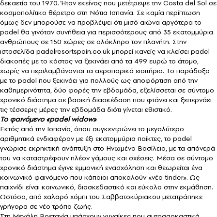
δεκαετία του 1970. Ήταν εκείνος που μετέτρεψε την Costa del Sol σε
κοσμοπολίτικο θέρετρο στη Νότια Ισπανία. Σε καμία περίπτωση
όμως δεν μπορούσε να προβλέψει ότι μισό αιώνα αργότερα το
padel θα γινόταν συνήθεια για περισσότερους από 35 εκατομμύρια
ανθρώπους σε 150 χώρες σε ολόκληρο τον πλανήτη. Στην
ιστοσελίδα padelresortspain.co.uk μπορεί κανείς να κλείσει padel
διακοπές με το κόστος να ξεκινάει από τα 499 ευρώ το άτομο,
χωρίς να περιλαμβάνονται τα αεροπορικά εισιτήρια. Το παράδοξο
με το padel που ξεκινάει για πολλούς ως αποφόρτιση από την
καθημερινότητα, δύο φορές την εβδομάδα, εξελίσσεται σε σύντομο
χρονικό διάστημα σε βασική διασκέδαση που φτάνει και ξεπερνάει
τις τέσσερις μέρες την εβδομάδα διότι γίνεται εθιστικό.
Το φαινόμενο «padel widow»
Εκτός από την Ισπανία, όπου συγκεντρώνει το μεγαλύτερο
αριθμητικά ενδιαφέρον με έξι εκατομμύρια παίκτες, το padel
γνώρισε εκρηκτική ανάπτυξη στο Ηνωμένο Βασίλειο, με τα απόνερά
τoυ να καταστρέφουν πλέον γάμους και σχέσεις. Μέσα σε σύντομο
χρονικό διάστημα έγινε εμμονική ενασχόληση και θεωρείται ένα
κοινωνικό φαινόμενο που κάποιοι αποκαλούν «νέο tinder». Ως
παιχνίδι είναι κοινωνικό, διασκεδαστικό και εύκολο στην εκμάθηση.
Ωστόσο, από χαλαρό χόμπι του Σαββατοκύριακου μετατράπηκε
γρήγορα σε νέο τρόπο ζωής.
Στη Μεγάλη Βρετανία υπάρχουν γυναίκες που αυτοσαρκαστικά