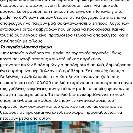
θεωρούν ότι ο στόχος είναι η διασκέδαση, όχι η νίκη με κάθε
κόστος. Σε δημοσκόπηση πάντως που έγινε στην Ισπανία για το
padel, το 63% των παικτών θεωρεί ότι τα ζευγάρια θα έπρεπε να
αποφεύγουν να παίζουν μαζί σε ανταγωνιστικό επίπεδο, λόγω των
εντάσεων και των καβγάδων που μπορεί να προκαλέσει. Και για
τους ίδιους λόγους είναι προτιμότερο τελικά να αποφεύγεται και η
συνύπαρξη με φίλους.
Το περιβαλλοντικό τίμημα
Στην Ισπανία η άνθηση του padel σε αγροτικές περιοχές, ιδίως
κοντά σε υγροβιότοπους και κατά μήκος παράκτιων
μεταναστευτικών διαδρομών για αποδημητικά πουλιά, δημιούργησε
ένα απρόσμενο περιβαλλοντικό πρόβλημα. Σε περιοχές όπως η
Βαλένθια, η Ανδαλουσία και η Καταλονία χάνουν τη ζωή τους
περισσότερα από 100.000 πουλιά το χρόνο από πρόσκρουση πάνω
στις γυάλινες επιφάνειες των γηπέδων padel οι οποίες φτάνουν σε
ύψος τα τέσσερα μέτρα. Τα πουλιά δεν αντιλαμβάνονται το γυαλί
όπως οι άνθρωποι καθώς βλέπουν τις αντανακλάσεις του
ουρανού, των δέντρων και του φυσικού τοπίου, με συνέπεια να
θεωρούν ότι πρόκειται για ελεύθερο χώρο, προσπαθώντας να
πετάξουν μέσα από αυτόν.