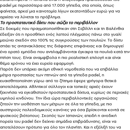
padel με περισσότερα από 17.000 γήπεδα, στα οποία, όπως
φαίνεται, αρκεί μια καινοτομία λίγων εκατοντάδων ευρώ για να
αρχίσει να λύνεται το πρόβλημα.
Το προστατευτικό δίχτυ που σώζει το περιβάλλον
Σε δοκιμές που πραγματοποιήθηκαν στη Σεβίλλη και τη Βαλένθια
έδειξαν ότι η προσθήκη ενός λεπτού πλέγματος πάνω στο γυαλί
μειώνει σχεδόν στο 100% τις συγκρούσεις των πουλιών. Το δίχτυ
σπάει τις αντανακλάσεις της διάφανης επιφάνειας και δημιουργεί
ένα ορατό εμπόδιο που αντιλαμβάνονται έγκαιρα τα πουλιά κατά την
πτήση τους. Είναι αναμφίβολα η πιο ρεαλιστική επιλογή και είναι
θέμα χρόνου να έχει ευρεία εφαρμογή.
Παρότι δεν υπάρχει ακόμη εθνική νομοθεσία που να επιβάλλει
μέτρα προστασίας των πτηνών από τα γήπεδα padel, η
ευαισθητοποίηση γύρω από το ζήτημα έφερε γρήγορα θετικά
αποτελέσματα. Αθλητικοί σύλλογοι και τοπικές αρχές έχουν
ξεκινήσει να εγκαθιστούν προστατευτικά δίχτυα, κυρίως σε περιοχές
υψηλού κινδύνου. Την ίδια ώρα περιβαλλοντικές οργανώσεις
ζητούν την υιοθέτηση των μέτρων σε όλα τα γήπεδα, με πιο
αυστηρούς πολεοδομικούς κανόνες για όσα βρίσκονται κοντά σε
φυσικούς βιότοπους. Σκοπός των Ισπανών, επειδή η ανοδική
πορεία του padel δεν δείχνει σημάδια επιβράδυνσης, είναι να
αποτελέσουν πρότυπο για όλο τον πλανήτη. Και η εξέλιξή του να