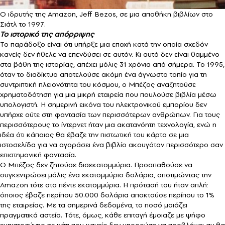
O ιδρυτής της Amazon, Jeff Bezos, σε μια αποθήκη βιβλίων στο
Σιάτλ το 1997.
Το ιστορικό της απόρριψης
Το παράδοξο είναι ότι υπήρξε μια εποχή κατά την οποία σχεδόν
κανείς δεν ήθελε να επενδύσει σε αυτόν. Κι αυτό δεν είναι θαμμένο
στα βάθη της ιστορίας, απέχει μόλις 31 χρόνια από σήμερα. Το 1995,
όταν το διαδίκτυο αποτελούσε ακόμη ένα άγνωστο τοπίο για τη
συντριπτική πλειονότητα του κόσμου, ο Μπέζος αναζητούσε
χρηματοδότηση για μια μικρή εταιρεία που πουλούσε βιβλία μέσω
υπολογιστή. Η σημερινή εικόνα του ηλεκτρονικού εμπορίου δεν
υπήρχε ούτε στη φαντασία των περισσότερων ανθρώπων. Για τους
περισσότερους το ίντερνετ ήταν μια ακατανόητη τεχνολογία, ενώ η
ιδέα ότι κάποιος θα έβαζε την πιστωτική του κάρτα σε μια
ιστοσελίδα για να αγοράσει ένα βιβλίο ακουγόταν περισσότερο σαν
επιστημονική φαντασία.
Ο Μπέζος δεν ζητούσε δισεκατομμύρια. Προσπαθούσε να
συγκεντρώσει μόλις ένα εκατομμύριο δολάρια, αποτιμώντας την
Amazon τότε στα πέντε εκατομμύρια. Η πρότασή του ήταν απλή:
όποιος έβαζε περίπου 50.000 δολάρια αποκτούσε περίπου το 1%
της εταιρείας. Με τα σημερινά δεδομένα, το ποσό μοιάζει
πραγματικά αστείο. Τότε, όμως, κάθε επιταγή έμοιαζε με ψήφο
εμπιστοσύνης σε κάτι που κανείς δεν μπορούσε να προβλέψει αν θα