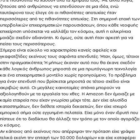
ζητούσε από ανθρώπους να επενδύσουν σε μια ιδέα, ενώ
ταυτόχρονα τους έλεγε ότι οι πιθανότητες αποτυχίας ήταν
περισσότερες από τις πιθανότητες επιτυχίας. Στη σημερινή εποχή των
υπερβολικών επιχειρηματικών παρουσιάσεων, όπου κάθε νεοφυής
επιχείρηση υπόσχεται να «αλλάξει τον κόσμο», αυτή η ειλικρίνεια
μοιάζει σχεδόν αδιανόητη. Κι όμως, ούτε αυτή ήταν αρκετή για να
πείσει τους περισσότερους.
Σήμερα είναι εύκολο να χαρακτηρίσει κανείς αφελείς και
γκαφατζήδες εκείνους τους σαράντα επενδυτές. Ήταν, όμως, τέτοιοι
στην πραγματικότητα; Ή μήπως έκαναν αυτό που θα έκανε σχεδόν
κάθε λογικός άνθρωπος μπροστά σε μια πρωτόγνωρη τεχνολογία
και ένα επιχειρηματικό μοντέλο χωρίς προηγούμενο; Το πρόβλημα
για έναν επενδυτή που βρίσκεται μπροστά σε τέτοιο σχέδιο είναι
ακριβώς αυτό. Οι μεγάλες καινοτομίες σπάνια μπορούν να
αξιολογηθούν με τα εργαλεία του χθες. Η Amazon δεν έμοιαζε με
καμία εταιρεία που είχαν γνωρίσει μέχρι τότε. Δεν είχε αλυσίδα
καταστημάτων, δεν διέθετε ιστορία δεκαετιών, δεν είχε ισχυρό
εμπορικό σήμα ούτε εγγυημένη πελατεία. Είχε μόνο έναν ιδρυτή που
πίστευε ότι το διαδίκτυο θα άλλαζε τον τρόπο με τον οποίο αγοράζει
ο κόσμος.
Αν κάποιος από εκείνους που απέρριψαν την πρόταση είχε γράψει
τελικά εκείνη την επιταγή των 50.000 δολαρίων και είχε καταφέρει