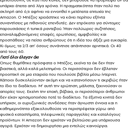
υπάρχει έπειτα από λίγα χρόνια. Η πραγματικότητα ήταν πολύ πιο
σκληρή από ό,τι αφήνει να εννοηθεί η μετέπειτα επιτυχία της
Amazon. Ο Μπέζος χρειάστηκε να κάνει περίπου εξήντα
συναντήσεις με πιθανούς επενδυτές. Δεν επρόκειτο για σύντομες
παρουσιάσεις ή τυπικά ραντεβού. Ήταν πολύωρες συζητήσεις,
επαναλαμβανόμενες επαφές, ερωτήσεις, αμφιβολίες και
προσπάθειες να πείσει ανθρώπους ότι η ιδέα του άξιζε μια ευκαιρία.
Κι όμως, τα 2/3 απ’ όσους συνάντησε απάντησαν αρνητικά. Οι 40
από τους 60.
Γιατί όλοι έλεγαν όχι
Όπως θυμήθηκε πρόσφατα ο Μπέζος, εκείνα τα όχι δεν ήταν
βιαστικά, αλλά καλά μελετημένα. Οι περισσότεροι δεν έβλεπαν
προοπτική σε μια εταιρεία που πουλούσε βιβλία μέσω ίντερνετ.
Κάποιοι δυσκολεύονταν ακόμη και να κατανοήσουν τι ακριβώς ήταν
το ίδιο το διαδίκτυο. Μ’ αυτή την ερώτηση, μάλιστα, ξεκινούσαν οι
απορίες τους. Εκείνη την εποχή, βέβαια, οι περισσότεροι άνθρωποι
δεν είχαν χρησιμοποιήσει ποτέ το διαδίκτυο. Τα έξυπνα κινητά δεν
υπήρχαν, οι ευρυζωνικές συνδέσεις ήταν άγνωστη έννοια και η
καθημερινότητα εξακολουθούσε να περιστρέφεται γύρω από
φυσικά καταστήματα, τηλεφωνικές παραγγελίες και καταλόγους
προϊόντων. Η Amazon δεν ερχόταν να βελτιώσει μια υπάρχουσα
αγορά. Ερχόταν να δημιουργήσει μια εντελώς καινούργια.