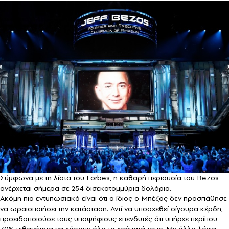
Σύμφωνα με τη λίστα του Forbes, η καθαρή περιουσία του Bezos
ανέρχεται σήμερα σε 254 δισεκατομμύρια δολάρια.
Ακόμη πιο εντυπωσιακό είναι ότι ο ίδιος ο Μπέζος δεν προσπάθησε
να ωραιοποιήσει την κατάσταση. Αντί να υποσχεθεί σίγουρα κέρδη,
προειδοποιούσε τους υποψήφιους επενδυτές ότι υπήρχε περίπου
70% πιθανότητα να χάσουν όλα τα χρήματά τους. Με άλλα λόγια,