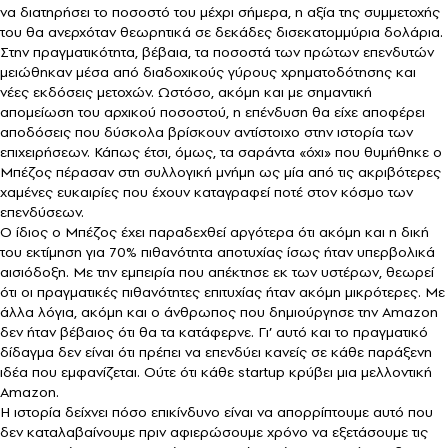
να διατηρήσει το ποσοστό του μέχρι σήμερα, η αξία της συμμετοχής
του θα ανερχόταν θεωρητικά σε δεκάδες δισεκατομμύρια δολάρια.
Στην πραγματικότητα, βέβαια, τα ποσοστά των πρώτων επενδυτών
μειώθηκαν μέσα από διαδοχικούς γύρους χρηματοδότησης και
νέες εκδόσεις μετοχών. Ωστόσο, ακόμη και με σημαντική
απομείωση του αρχικού ποσοστού, η επένδυση θα είχε αποφέρει
αποδόσεις που δύσκολα βρίσκουν αντίστοιχο στην ιστορία των
επιχειρήσεων. Κάπως έτσι, όμως, τα σαράντα «όχι» που θυμήθηκε ο
Μπέζος πέρασαν στη συλλογική μνήμη ως μία από τις ακριβότερες
χαμένες ευκαιρίες που έχουν καταγραφεί ποτέ στον κόσμο των
επενδύσεων.
Ο ίδιος ο Μπέζος έχει παραδεχθεί αργότερα ότι ακόμη και η δική
του εκτίμηση για 70% πιθανότητα αποτυχίας ίσως ήταν υπερβολικά
αισιόδοξη. Με την εμπειρία που απέκτησε εκ των υστέρων, θεωρεί
ότι οι πραγματικές πιθανότητες επιτυχίας ήταν ακόμη μικρότερες. Με
άλλα λόγια, ακόμη και ο άνθρωπος που δημιούργησε την Amazon
δεν ήταν βέβαιος ότι θα τα κατάφερνε. Γι’ αυτό και το πραγματικό
δίδαγμα δεν είναι ότι πρέπει να επενδύει κανείς σε κάθε παράξενη
ιδέα που εμφανίζεται. Ούτε ότι κάθε startup κρύβει μια μελλοντική
Amazon.
Η ιστορία δείχνει πόσο επικίνδυνο είναι να απορρίπτουμε αυτό που
δεν καταλαβαίνουμε πριν αφιερώσουμε χρόνο να εξετάσουμε τις