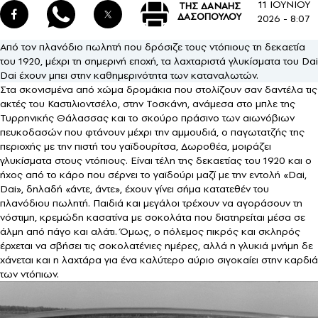
11 ΙΟΥΝΙΟΥ
ΤΗΣ ΔΑΝΑΗΣ
ΔΑΣΟΠΟΥΛΟΥ
2026 - 8:07
Από τον πλανόδιο πωλητή που δρόσιζε τους ντόπιους τη δεκαετία
του 1920, μέχρι τη σημερινή εποχή, τα λαχταριστά γλυκίσματα του Dai
Dai έχουν μπει στην καθημερινότητα των καταναλωτών.
Στα σκονισμένα από χώμα δρομάκια που στολίζουν σαν δαντέλα τις
ακτές του Καστιλιοντσέλο, στην Τοσκάνη, ανάμεσα στο μπλε της
Τυρρηνικής Θάλασσας και το σκούρο πράσινο των αιωνόβιων
πευκοδασών που φτάνουν μέχρι την αμμουδιά, ο παγωτατζής της
περιοχής με την πιστή του γαϊδουρίτσα, Δωροθέα, μοιράζει
γλυκίσματα στους ντόπιους. Είναι τέλη της δεκαετίας του 1920 και ο
ήχος από το κάρο που σέρνει το γαϊδούρι μαζί με την εντολή «Dai,
Dai», δηλαδή «άντε, άντε», έχουν γίνει σήμα κατατεθέν του
πλανόδιου πωλητή. Παιδιά και μεγάλοι τρέχουν να αγοράσουν τη
νόστιμη, κρεμώδη κασατίνα με σοκολάτα που διατηρείται μέσα σε
άλμη από πάγο και αλάτι. Όμως, ο πόλεμος πικρός και σκληρός
έρχεται να σβήσει τις σοκολατένιες ημέρες, αλλά η γλυκιά μνήμη δε
χάνεται και η λαχτάρα για ένα καλύτερο αύριο σιγοκαίει στην καρδιά
των ντόπιων.