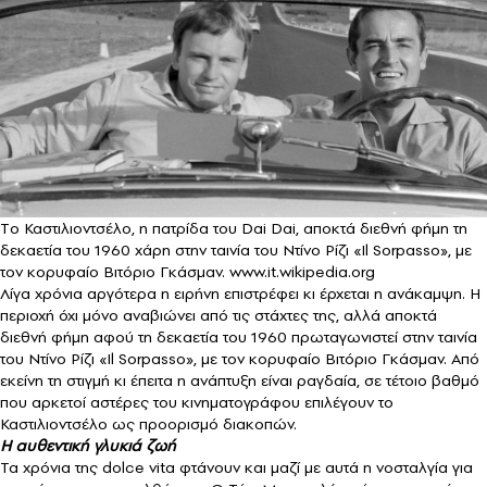
Tο Καστιλιοντσέλο, η πατρίδα του Dai Dai, αποκτά διεθνή φήμη τη
δεκαετία του 1960 χάρη στην ταινία του Ντίνο Ρίζι «Il Sorpasso», με
τον κορυφαίο Βιτόριο Γκάσμαν. www.it.wikipedia.org
Λίγα χρόνια αργότερα η ειρήνη επιστρέφει κι έρχεται η ανάκαμψη. Η
περιοχή όχι μόνο αναβιώνει από τις στάχτες της, αλλά αποκτά
διεθνή φήμη αφού τη δεκαετία του 1960 πρωταγωνιστεί στην ταινία
του Ντίνο Ρίζι «Il Sorpasso», με τον κορυφαίο Βιτόριο Γκάσμαν. Από
εκείνη τη στιγμή κι έπειτα η ανάπτυξη είναι ραγδαία, σε τέτοιο βαθμό
που αρκετοί αστέρες του κινηματογράφου επιλέγουν το
Καστιλιοντσέλο ως προορισμό διακοπών.
Η αυθεντική γλυκιά ζωή
Τα χρόνια της dolce vita φτάνουν και μαζί με αυτά η νοσταλγία για