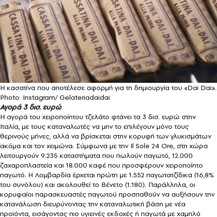
Η κασατίνα που αποτέλεσε αφορμή για τη δημιουργία του «Dai Dai».
Photo: Instagram/ Gelateriadaidai
Αγορά 3 δισ. ευρώ
Η αγορά του χειροποίητου τζελάτο φτάνει τα 3 δισ. ευρώ στην
Ιταλία, με τους καταναλωτές να μην το επιλέγουν μόνο τους
θερινούς μήνες, αλλά να βρίσκεται στην κορυφή των γλυκισμάτων
ακόμα και τον χειμώνα. Σύμφωνα με την Il Sole 24 Ore, στη χώρα
λειτουργούν 9.235 καταστήματα που πωλούν παγωτό, 12.000
ζαχαροπλαστεία και 18.000 καφέ που προσφέρουν χειροποίητο
παγωτό. Η Λομβαρδία έρχεται πρώτη με 1.552 παγωτατζίδικα (16,8%
του συνόλου) και ακολουθεί το Βένετο (1.180). Παράλληλα, οι
κορυφαίοι παρασκευαστές παγωτού προσπαθούν να αυξήσουν την
κατανάλωση διευρύνοντας την καταναλωτική βάση με νέα
προϊόντα, εισάγοντας πιο υγιεινές εκδοχές ή παγωτά με χαμηλό