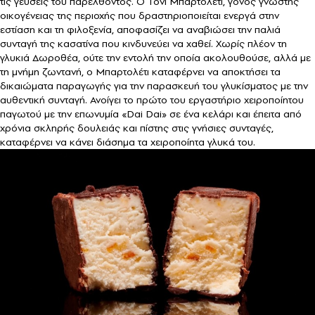
τις γεύσεις του παρελθόντος. Ο Τόνι Μπαρτολέτι, γόνος γνωστής
οικογένειας της περιοχής που δραστηριοποιείται ενεργά στην
εστίαση και τη φιλοξενία, αποφασίζει να αναβιώσει την παλιά
συνταγή της κασατίνα που κινδυνεύει να χαθεί. Χωρίς πλέον τη
γλυκιά Δωροθέα, ούτε την εντολή την οποία ακολουθούσε, αλλά με
τη μνήμη ζωντανή, ο Μπαρτολέτι καταφέρνει να αποκτήσει τα
δικαιώματα παραγωγής για την παρασκευή του γλυκίσματος με την
αυθεντική συνταγή. Ανοίγει το πρώτο του εργαστήριο χειροποίητου
παγωτού με την επωνυμία «Dai Dai» σε ένα κελάρι και έπειτα από
χρόνια σκληρής δουλειάς και πίστης στις γνήσιες συνταγές,
καταφέρνει να κάνει διάσημα τα χειροποίητα γλυκά του.