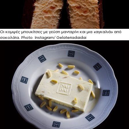
Οι κομψές μπουκίτσες με γεύση μανταρίνι και μια «αγκαλιά» από
σοκολάτα. Photo: Instagram/ Gelateriadaidai