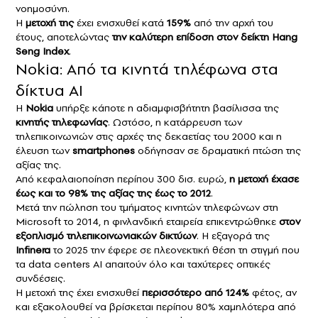
νοημοσύνη.
Η
μετοχή της
έχει ενισχυθεί κατά
159%
από την αρχή του
έτους, αποτελώντας
την καλύτερη επίδοση στον δείκτη Hang
Seng Index
.
Nokia: Από τα κινητά τηλέφωνα στα
δίκτυα AI
Η
Nokia
υπήρξε κάποτε η αδιαμφισβήτητη βασίλισσα της
κινητής τηλεφωνίας
. Ωστόσο, η κατάρρευση των
τηλεπικοινωνιών στις αρχές της δεκαετίας του 2000 και η
έλευση των
smartphones
οδήγησαν σε δραματική πτώση της
αξίας της.
Από κεφαλαιοποίηση περίπου 300 δισ. ευρώ,
η μετοχή έχασε
έως και το 98% της αξίας της έως το 2012
.
Μετά την πώληση του τμήματος κινητών τηλεφώνων στη
Microsoft το 2014, η φινλανδική εταιρεία επικεντρώθηκε
στον
εξοπλισμό τηλεπικοινωνιακών δικτύων
. Η εξαγορά της
Infinera
το 2025 την έφερε σε πλεονεκτική θέση τη στιγμή που
τα data centers AI απαιτούν όλο και ταχύτερες οπτικές
συνδέσεις.
Η μετοχή της έχει ενισχυθεί
περισσότερο από 124%
φέτος, αν
και εξακολουθεί να βρίσκεται περίπου 80% χαμηλότερα από