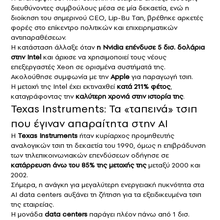
διευθύνοντες συμβούλους μέσα σε μία δεκαετία, ενώ η
διοίκηση του σημερινού CEO, Lip-Bu Tan, βρέθηκε αρκετές
φορές στο επίκεντρο πολιτικών και επιχειρηματικών
αντιπαραθέσεων.
Η κατάσταση άλλαξε όταν
η Nvidia επένδυσε 5 δισ. δολάρια
στην Intel
και άρχισε να χρησιμοποιεί τους νέους
επεξεργαστές Xeon σε ορισμένα συστήματά της.
Ακολούθησε συμφωνία με την
Apple
για παραγωγή τσιπ.
Η μετοχή της Intel έχει εκτιναχθεί
κατά 211% φέτος
,
καταγράφοντας την
καλύτερη χρονιά στην ιστορία της
.
Texas Instruments: Τα «ταπεινά» τσιπ
που έγιναν απαραίτητα στην AI
Η
Texas Instruments
ήταν κυρίαρχος προμηθευτής
αναλογικών τσιπ τη δεκαετία του 1990, όμως η επιβράδυνση
των τηλεπικοινωνιακών επενδύσεων οδήγησε σε
κατάρρευση άνω του 85% της μετοχής της
μεταξύ 2000 και
2002.
Σήμερα, η ανάγκη για μεγαλύτερη ενεργειακή πυκνότητα στα
AI data centers αυξάνει τη ζήτηση για τα εξειδικευμένα τσιπ
της εταιρείας.
Η μονάδα
data centers
παράγει πλέον πάνω από 1 δισ.