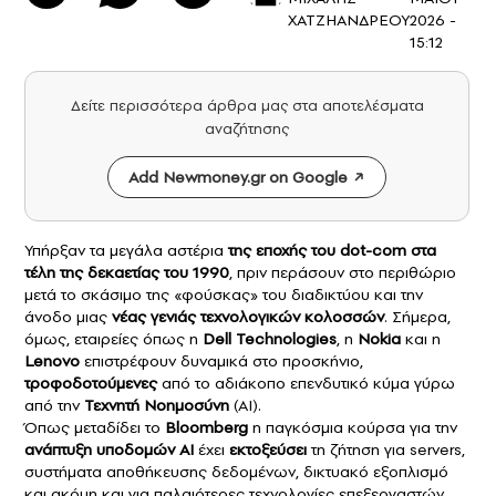
ΧΑΤΖΗΑΝΔΡΕΟΥ
2026 -
15:12
Δείτε περισσότερα άρθρα μας στα αποτελέσματα
αναζήτησης
Add Newmoney.gr on Google
Υπήρξαν τα μεγάλα αστέρια
της εποχής του dot-com στα
τέλη της δεκαετίας του 1990
, πριν περάσουν στο περιθώριο
μετά το σκάσιμο της «φούσκας» του διαδικτύου και την
άνοδο μιας
νέας γενιάς τεχνολογικών κολοσσών
. Σήμερα,
όμως, εταιρείες όπως η
Dell Technologies
, η
Nokia
και η
Lenovo
επιστρέφουν δυναμικά στο προσκήνιο,
τροφοδοτούμενες
από το αδιάκοπο επενδυτικό κύμα γύρω
από την
Τεχνητή Νοημοσύνη
(AI).
Όπως μεταδίδει το
Bloomberg
η παγκόσμια κούρσα για την
ανάπτυξη υποδομών AI
έχει
εκτοξεύσει
τη ζήτηση για servers,
συστήματα αποθήκευσης δεδομένων, δικτυακό εξοπλισμό
και ακόμη και για παλαιότερες τεχνολογίες επεξεργαστών