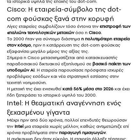
τα ιστορικά υψηλά της εποχής του dot-com.
Cisco: Η εταιρεία-σύμβολο της dot-
com φούσκας ξανά στην κορυφή
Λίγες εταιρείες συμβολίζουν τόσο έντονα την
επιστροφή των
«παλιών» τεχνολογικών μετοχών
όσο η
Cisco
.
Το 2000 ήταν για σύντομο διάστημα
η πολυτιμότερη εταιρεία
στον κόσμο
, πριν η κατάρρευση της dot-com φούσκας
εξαφανίσει μεγάλο μέρος της αξίας της.
Σήμερα η Cisco μετασχηματίζεται από κατασκευαστής
παραδοσιακού δικτυακού εξοπλισμού σε
βασικό παίκτη των
υποδομών AI
. Η εταιρεία παρουσίασε πρόσφατα ισχυρές
προβλέψεις εσόδων και νέα στρατηγική εστίασης στην
τεχνητή νοημοσύνη.
Η μετοχή της έχει ενισχυθεί
κατά 56% μέσα στο 2026
και έχει
ήδη ξεπεράσει το ιστορικό υψηλό του 2000.
Intel: Η θεαματική αναγέννηση ενός
ξεχασμένου γίγαντα
Μέχρι πριν από δύο χρόνια, πολλοί επενδυτές θεωρούσαν
την
Intel
μια εταιρεία χωρίς μέλλον, καθώς αντιμετώπιζε επί
χρόνια προβλήματα στην
παραγωγή ημιαγωγών
.
Η ανάκαμψη δεν ήταν εύκολη. Η εταιρεία άλλαξε τέσσερις