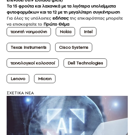
επενδύει στην Ελλάδα (pics)
Τα 15 φρούτα και λαχανικά με τα λιγότερα υπολείμματα
φυτοφαρμάκων και τα 12 με τη μεγαλύτερη συγκέντρωση
Για όλες τις υπόλοιπες
ειδήσεις
της επικαιρότητας μπορείτε
να επισκεφτείτε το
Πρώτο Θέμα
τεχνητή νοημοσύνη
Nokia
Intel
Texas Instruments
Cisco Systems
τεχνολογικοί κολοσσοί
Dell Technologies
Lenovo
Micron
ΣXETIKA NEA