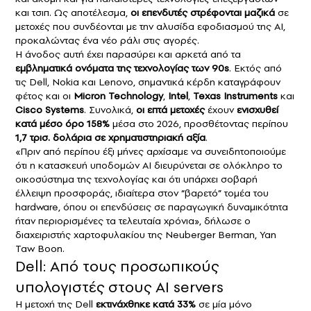
και τσιπ. Ως αποτέλεσμα,
οι επενδυτές στρέφονται μαζικά
σε
μετοχές που συνδέονται με την αλυσίδα εφοδιασμού της AI,
προκαλώντας ένα νέο ράλι στις αγορές.
Η άνοδος αυτή έχει παρασύρει και αρκετά από τα
εμβληματικά ονόματα της τεχνολογίας των 90s
. Εκτός από
τις Dell, Nokia και Lenovo, σημαντικά κέρδη καταγράφουν
φέτος και οι
Micron Technology
,
Intel
,
Texas Instruments
και
Cisco Systems
. Συνολικά,
οι επτά μετοχές
έχουν
ενισχυθεί
κατά μέσο όρο 158%
μέσα στο 2026, προσθέτοντας περίπου
1,7 τρισ. δολάρια σε χρηματιστηριακή αξία
.
«Πριν από περίπου έξι μήνες αρχίσαμε να συνειδητοποιούμε
ότι η κατασκευή υποδομών AI διευρύνεται σε ολόκληρο το
οικοσύστημα της τεχνολογίας και ότι υπάρχει σοβαρή
έλλειψη προσφοράς, ιδιαίτερα στον “βαρετό” τομέα του
hardware, όπου οι επενδύσεις σε παραγωγική δυναμικότητα
ήταν περιορισμένες τα τελευταία χρόνια», δήλωσε ο
διαχειριστής χαρτοφυλακίου της Neuberger Berman, Yan
Taw Boon.
Dell: Από τους προσωπικούς
υπολογιστές στους AI servers
Η μετοχή της Dell
εκτινάχθηκε κατά 33%
σε μία μόνο