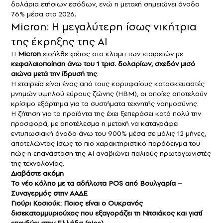
δολάρια ετήσιων εσόδων, ενώ η μετοχή σημειώνει άνοδο
76% μέσα στο 2026.
Micron: Η μεγαλύτερη ίσως νικήτρια
της έκρηξης της AI
Η
Micron
εισήλθε φέτος στο κλαμπ των εταιρειών με
κεφαλαιοποίηση άνω του 1 τρισ. δολαρίων, σχεδόν μισό
αιώνα μετά την ίδρυσή της
.
Η εταιρεία είναι ένας από τους κορυφαίους κατασκευαστές
μνημών υψηλού εύρους ζώνης (HBM), οι οποίες αποτελούν
κρίσιμο εξάρτημα για τα συστήματα τεχνητής νοημοσύνης.
Η ζήτηση για τα προϊόντα της έχει ξεπεράσει κατά πολύ την
προσφορά, με αποτέλεσμα η μετοχή να καταγράφει
εντυπωσιακή άνοδο άνω του 900% μέσα σε μόλις 12 μήνες,
αποτελώντας ίσως το πιο χαρακτηριστικό παράδειγμα του
πώς η επανάσταση της AI αναβιώνει παλιούς πρωταγωνιστές
της τεχνολογίας.
Διαβάστε ακόμη
Το νέο κόλπο με τα αδήλωτα POS από Βουλγαρία –
Συναγερμός στην ΑΑΔΕ
Γιούρι Κοσιούκ: Ποιος είναι ο Ουκρανός
δισεκατομμυριούχος που εξαγοράζει τη Νιτσιάκος και γιατί