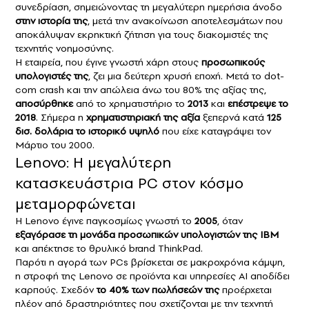
συνεδρίαση, σημειώνοντας τη μεγαλύτερη ημερήσια άνοδο
στην ιστορία της
, μετά την ανακοίνωση αποτελεσμάτων που
αποκάλυψαν εκρηκτική ζήτηση για τους διακομιστές της
τεχνητής νοημοσύνης.
Η εταιρεία, που έγινε γνωστή χάρη στους
προσωπικούς
υπολογιστές της
, ζει μια δεύτερη χρυσή εποχή. Μετά το dot-
com crash και την απώλεια άνω του 80% της αξίας της,
αποσύρθηκε
από το χρηματιστήριο το
2013
και
επέστρεψε το
2018
. Σήμερα η
χρηματιστηριακή της αξία
ξεπερνά κατά
125
δισ. δολάρια το ιστορικό υψηλό
που είχε καταγράψει τον
Μάρτιο του 2000.
Lenovo: Η μεγαλύτερη
κατασκευάστρια PC στον κόσμο
μεταμορφώνεται
Η Lenovo έγινε παγκοσμίως γνωστή το
2005
, όταν
εξαγόρασε τη μονάδα προσωπικών υπολογιστών της IBM
και απέκτησε το θρυλικό brand ThinkPad.
Παρότι η αγορά των PCs βρίσκεται σε μακροχρόνια κάμψη,
η στροφή της Lenovo σε προϊόντα και υπηρεσίες AI αποδίδει
καρπούς. Σχεδόν
το 40% των πωλήσεών της
προέρχεται
πλέον από δραστηριότητες που σχετίζονται με την τεχνητή