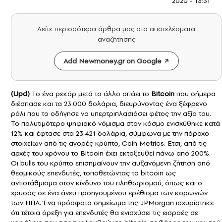
2020 - 13:31
Δείτε περισσότερα άρθρα μας στα αποτελέσματα
αναζήτησης
Add Newmoney.gr on Google
(Upd)
Το ένα ρεκόρ μετά το άλλο σπάει το
Bitcoin
που σήμερα
διέσπασε και τα 23.000 δολάρια, διευρύνοντας ένα ξέφρενο
ράλι που το οδήγησε να υπερτριπλασιάσει φέτος την αξία του.
Το πολυτιμότερο ψηφιακό νόμισμα στον κόσμο ενισχύθηκε κατά
12% και έφτασε στα 23.421 δολάρια, σύμφωνα με την πάροχο
στοιχείων από τις αγορές κρύπτο, Coin Metrics. Ετσι, από τις
αρχές του χρόνου το Bitcoin έχει εκτοξευθεί πάνω από 200%.
Οι bulls του κρύπτο επισημαίνουν την αυξανόμενη ζήτηση από
θεσμικούς επενδυτές, τοποθετώντας το bitcoin ως
αντιστάθμισμα στον κίνδυνο του πληθωρισμού, όπως και ο
χρυσός σε ένα άνευ προηγουμένου ερέθισμα των κορωνών
των ΗΠΑ. Ένα πρόσφατο σημείωμα της JPMorgan ισχυρίστηκε
ότι τέτοια όρεξη για επενδυτές θα ενισχύσει τις εισροές σε