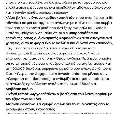
υποστηρικτές του λένε ότι διαγκωνίζεται με τον χρυσό ως μια
εναλλακτική επένδυση σε ένα περιβάλλον αδύναμου δολαρίου
και πιθανών πληθωριστικών πιέσεων.
Άλλοι βλέπουν
έντονα κερδοσκοπική τάση
που αναπόφευκτα θα
οδηγήσει σε μια κατάρρευση ανάλογη με εκείνη που είχε συμβεί
πριν από τρία χρόνια μετά από ένα ξέφρενο ράλι του Bitcoin.
Ωστόσο, υπάρχουν σημάδια ότι
οι πιο μακροπρόθεσμοι
επενδυτές όπως οι διαχειριστές κεφαλαίων και τα οικογενειακά
γραφεία, αυτή τη φορά έχουν εισέλθει πιο δυνατά στο «παιχνίδι»
,
μαζί με ποσοτικά κεφάλαια που ακολουθούν την τάση.
Η έλλειψη του Bitcoin σε συνδυασμό με την «αχαλίνωτη
εκτύπωση χρήματος» από την Ομοσπονδιακή Τράπεζα, σημαίνει
ότι το ψηφιακό νόμισμα αναμέμεται τελικά να αγγίξει ακόμα και
τα 400.000 δολάρια, σύμφωνα με κάποιους αναλυτές, όπως ο
Σκοτ Μίνερντ της Guggenheim Investments, που μίλησε στην
τηλεόραση του Bloomberg. Υπενθυμίζεται ότι, μέχρι πρόσφατα,
οι αναλυτές προέβλεπαν άνοδο στα 200.000 δολάρια.
Διαβάστε ακόμη:
Oxford Street: «Αργοπεθαίνει» η βασίλισσα του λιανεμπορίου με
τον τζίρο των $10 δισ.
Μείωση ενοικίων: Τα κρυφά οφέλη για τους ιδιοκτήτες από το
«κούρεμα» στους ενοικιαστές