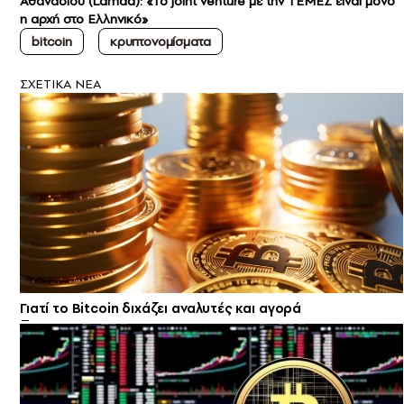
Αθανασίου (Lamda): «Το joint venture με την ΤΕΜΕΣ είναι μόνο
η αρχή στο Ελληνικό»
bitcoin
κρυπτονομίσματα
ΣXETIKA NEA
Γιατί το Bitcoin διχάζει αναλυτές και αγορά