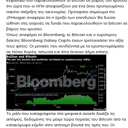
κεφάλαια που παρακολουθούν το bitcoin σε βάρος του χρυσού
την ώρα που οι ΗΠΑ αποφασίζουν για ένα άνευ προηγουμένου
πακέτο στήριξης της οικονομίας. Πρόσφατο σημείωμα της
JPMorgan αναφέρει ότι η όρεξη των επενδυτών θα δώσει
ώθηση στις εισροές σε funds που παρακολουθούν το bitcoin σε
βάρος του χρυσού.
Όπως αναφέρει το Bloomberg, το Bitcoin και ο ευρύτερος
δείκτης Bloomberg Galaxy Crypto έχουν τριπλασιάσει την αξία
τους φέτος. Οι μετοχές που συνδέονται με τα κρυπτονομίσματα
σε Νότια Κορέα, Ιαπωνία και Κίνα έκαναν άλμα επίσης.
Το ράλι που καταγράφεται στα ψηφιακά assets διχάζει τις
απόψεις, δεδομένης της μέχρι τώρα πορείας του Bitcoin από τα
κατακόρυφα κέρδη στην απότομη βουτιά της τιμής του. Οι