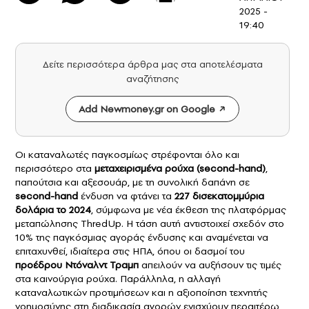
2025 -
19:40
Δείτε περισσότερα άρθρα μας στα αποτελέσματα
αναζήτησης
Add Newmoney.gr on Google
Οι καταναλωτές παγκοσμίως στρέφονται όλο και
περισσότερο στα
μεταχειρισμένα ρούχα
(second-hand)
,
παπούτσια και αξεσουάρ, με τη συνολική δαπάνη σε
second-hand
ένδυση να φτάνει τα
227 δισεκατομμύρια
δολάρια το 2024
, σύμφωνα με νέα έκθεση της πλατφόρμας
μεταπώλησης ThredUp. Η τάση αυτή αντιστοιχεί σχεδόν στο
10% της παγκόσμιας αγοράς ένδυσης και αναμένεται να
επιταχυνθεί, ιδιαίτερα στις ΗΠΑ, όπου οι δασμοί του
προέδρου
Ντόναλντ Τραμπ
απειλούν να αυξήσουν τις τιμές
στα καινούργια ρούχα. Παράλληλα, η αλλαγή
καταναλωτικών προτιμήσεων και η αξιοποίηση τεχνητής
νοημοσύνης στη διαδικασία αγορών ενισχύουν περαιτέρω