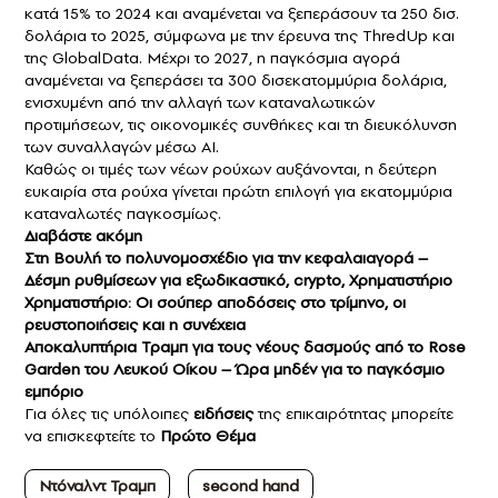
κατά 15% το 2024 και αναμένεται να ξεπεράσουν τα 250 δισ.
δολάρια το 2025, σύμφωνα με την έρευνα της ThredUp και
της GlobalData. Μέχρι το 2027, η παγκόσμια αγορά
αναμένεται να ξεπεράσει τα 300 δισεκατομμύρια δολάρια,
ενισχυμένη από την αλλαγή των καταναλωτικών
προτιμήσεων, τις οικονομικές συνθήκες και τη διευκόλυνση
των συναλλαγών μέσω AI.
Καθώς οι τιμές των νέων ρούχων αυξάνονται, η δεύτερη
ευκαιρία στα ρούχα γίνεται πρώτη επιλογή για εκατομμύρια
καταναλωτές παγκοσμίως.
Διαβάστε ακόμη
Στη Βουλή το πολυνομοσχέδιο για την κεφαλαιαγορά –
Δέσμη ρυθμίσεων για εξωδικαστικό, crypto, Χρηματιστήριο
Χρηματιστήριο: Οι σούπερ αποδόσεις στο τρίμηνο, οι
ρευστοποιήσεις και η συνέχεια
Αποκαλυπτήρια Τραμπ για τους νέους δασμούς από το Rose
Garden του Λευκού Οίκου – Ώρα μηδέν για το παγκόσμιο
εμπόριο
Για όλες τις υπόλοιπες
ειδήσεις
της επικαιρότητας μπορείτε
να επισκεφτείτε το
Πρώτο Θέμα
Ντόναλντ Τραμπ
second hand