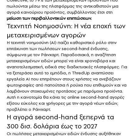
Collective, το 79% των μεταχειρισμένων προϊόντων που
πωλούνται μέσω της πλατφόρμας της αντικαθιστούν μια
αγορά καινούριου προϊόντος, συμβάλλοντας έτσι στη
μείωση των περιβαλλοντικών επιπτώσεων.
Τεχνητή Νοημοσύνη: Η νέα εποχή των
μεταχειρισμένων αγορών
Η τεχνητή νοημοσύνη (AI) παίζει καθοριστικό ρόλο στην
επιτάχυνση των πωλήσεων
second-hand
ένδυσης,
σύμφωνα με τον Ράινχαρτ. Παραδοσιακά, η αναζήτηση
μεταχειρισμένων ειδών μπορεί να είναι χρονοβόρα και
αναποτελεσματική, ειδικά στις διαδικτυακές πλατφόρμες. Για
να ξεπεράσει αυτό το εμπόδιο, η ThredUp αναπτύσσει
εργαλεία AI που επιτρέπουν στους χρήστες να ανεβάζουν
φωτογραφίες από παπούτσια ή ρούχα που επιθυμούν και να
λαμβάνουν στοχευμένες προτάσεις με παρόμοια προϊόντα.
Αυτή η καινοτομία θα κάνει τις online second-hand αγορές
εξίσου εύκολες και γρήγορες με την αγορά νέων ειδών,
προβλέπει ο Ράινχαρτ.
Η αγορά second-hand ξεπερνά τα
300 δισ. δολάρια έως το 2027
Οι πωλήσεις
μεταχειρισμένων ειδών ένδυσης
αυξήθηκαν