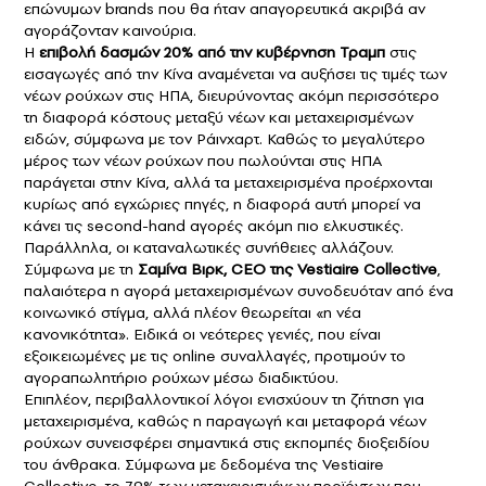
επώνυμων brands που θα ήταν απαγορευτικά ακριβά αν
αγοράζονταν καινούρια.
Η
επιβολή δασμών 20% από την κυβέρνηση
Τραμπ
στις
εισαγωγές από την Κίνα αναμένεται να αυξήσει τις τιμές των
νέων ρούχων στις ΗΠΑ, διευρύνοντας ακόμη περισσότερο
τη διαφορά κόστους μεταξύ νέων και μεταχειρισμένων
ειδών, σύμφωνα με τον Ράινχαρτ. Καθώς το μεγαλύτερο
μέρος των νέων ρούχων που πωλούνται στις ΗΠΑ
παράγεται στην Κίνα, αλλά τα μεταχειρισμένα προέρχονται
κυρίως από εγχώριες πηγές, η διαφορά αυτή μπορεί να
κάνει τις second-hand αγορές ακόμη πιο ελκυστικές.
Παράλληλα, οι καταναλωτικές συνήθειες αλλάζουν.
Σύμφωνα με τη
Σαμίνα Βιρκ, CEO της Vestiaire Collective
,
παλαιότερα η αγορά μεταχειρισμένων συνοδευόταν από ένα
κοινωνικό στίγμα, αλλά πλέον θεωρείται «η νέα
κανονικότητα». Ειδικά οι νεότερες γενιές, που είναι
εξοικειωμένες με τις online συναλλαγές, προτιμούν το
αγοραπωλητήριο ρούχων μέσω διαδικτύου.
Επιπλέον, περιβαλλοντικοί λόγοι ενισχύουν τη ζήτηση για
μεταχειρισμένα, καθώς η παραγωγή και μεταφορά νέων
ρούχων συνεισφέρει σημαντικά στις εκπομπές διοξειδίου
του άνθρακα. Σύμφωνα με δεδομένα της Vestiaire