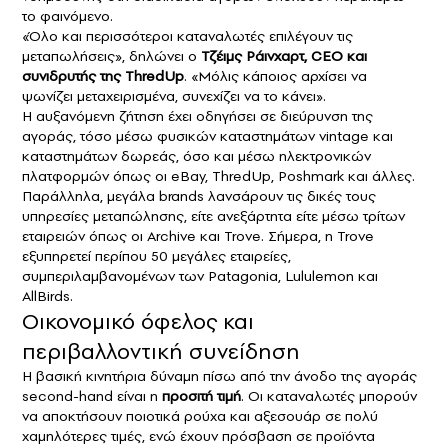
το φαινόμενο.
«Όλο και περισσότεροι καταναλωτές επιλέγουν τις
μεταπωλήσεις», δηλώνει ο
Τζέιμς Ράινχαρτ, CEO και
συνιδρυτής της ThredUp
. «Μόλις κάποιος αρχίσει να
ψωνίζει μεταχειρισμένα, συνεχίζει να το κάνει».
Η αυξανόμενη ζήτηση έχει οδηγήσει σε διεύρυνση της
αγοράς, τόσο μέσω φυσικών καταστημάτων vintage και
καταστημάτων δωρεάς, όσο και μέσω ηλεκτρονικών
πλατφορμών όπως οι eBay, ThredUp, Poshmark και άλλες.
Παράλληλα, μεγάλα brands λανσάρουν τις δικές τους
υπηρεσίες μεταπώλησης, είτε ανεξάρτητα είτε μέσω τρίτων
εταιρειών όπως οι Archive και Trove. Σήμερα, η Trove
εξυπηρετεί περίπου 50 μεγάλες εταιρείες,
συμπεριλαμβανομένων των Patagonia, Lululemon και
AllBirds.
Οικονομικό όφελος και
περιβαλλοντική συνείδηση
Η βασική κινητήρια δύναμη πίσω από την άνοδο της αγοράς
second-hand είναι η
προσιτή τιμή
. Οι καταναλωτές μπορούν
να αποκτήσουν ποιοτικά ρούχα και αξεσουάρ σε πολύ
χαμηλότερες τιμές, ενώ έχουν πρόσβαση σε προϊόντα