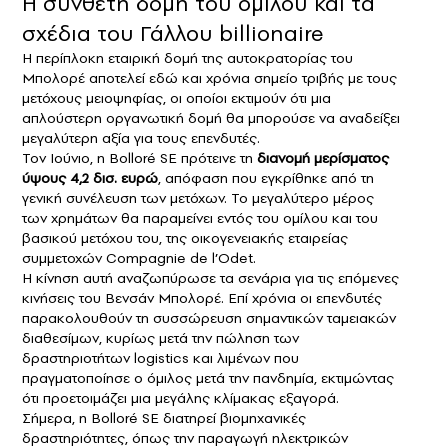
Η σύνθετη δομή του ομίλου και τα
σχέδια του Γάλλου billionaire
Η περίπλοκη εταιρική δομή της αυτοκρατορίας του
Μπολορέ αποτελεί εδώ και χρόνια σημείο τριβής με τους
μετόχους μειοψηφίας, οι οποίοι εκτιμούν ότι μια
απλούστερη οργανωτική δομή θα μπορούσε να αναδείξει
μεγαλύτερη αξία για τους επενδυτές.
Τον Ιούνιο, η Bolloré SE πρότεινε τη
διανομή μερίσματος
ύψους 4,2 δισ. ευρώ
, απόφαση που εγκρίθηκε από τη
γενική συνέλευση των μετόχων. Το μεγαλύτερο μέρος
των χρημάτων θα παραμείνει εντός του ομίλου και του
βασικού μετόχου του, της οικογενειακής εταιρείας
συμμετοχών Compagnie de l’Odet.
Η κίνηση αυτή αναζωπύρωσε τα σενάρια για τις επόμενες
κινήσεις του Βενσάν Μπολορέ. Επί χρόνια οι επενδυτές
παρακολουθούν τη συσσώρευση σημαντικών ταμειακών
διαθεσίμων, κυρίως μετά την πώληση των
δραστηριοτήτων logistics και λιμένων που
πραγματοποίησε ο όμιλος μετά την πανδημία, εκτιμώντας
ότι προετοιμάζει μια μεγάλης κλίμακας εξαγορά.
Σήμερα, η Bolloré SE διατηρεί βιομηχανικές
δραστηριότητες, όπως την παραγωγή ηλεκτρικών