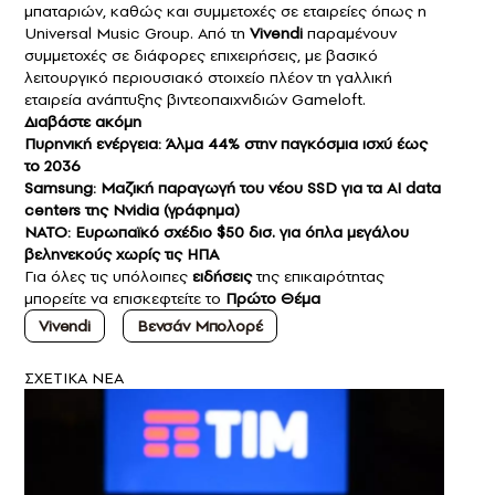
μπαταριών, καθώς και συμμετοχές σε εταιρείες όπως η
Universal Music Group. Από τη
Vivendi
παραμένουν
συμμετοχές σε διάφορες επιχειρήσεις, με βασικό
λειτουργικό περιουσιακό στοιχείο πλέον τη γαλλική
εταιρεία ανάπτυξης βιντεοπαιχνιδιών Gameloft.
Διαβάστε ακόμη
Πυρηνική ενέργεια: Άλμα 44% στην παγκόσμια ισχύ έως
το 2036
Samsung: Μαζική παραγωγή του νέου SSD για τα AI data
centers της Nvidia (γράφημα)
ΝΑΤΟ: Ευρωπαϊκό σχέδιο $50 δισ. για όπλα μεγάλου
βεληνεκούς χωρίς τις ΗΠΑ
Για όλες τις υπόλοιπες
ειδήσεις
της επικαιρότητας
μπορείτε να επισκεφτείτε το
Πρώτο Θέμα
Vivendi
Βενσάν Μπολορέ
ΣXETIKA NEA