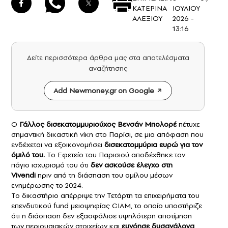
ΚΑΤΕΡΙΝΑ
ΙΟΥΛΙΟΥ
ΑΛΕΞΙΟΥ
2026 -
13:16
Δείτε περισσότερα άρθρα μας στα αποτελέσματα
αναζήτησης
Add Newmoney.gr on Google
Ο
Γάλλος δισεκατομμυριούχος
Βενσάν Μπολορέ
πέτυχε
σημαντική δικαστική νίκη στο Παρίσι, σε μια απόφαση που
ενδέχεται να εξοικονομήσει
δισεκατομμύρια ευρώ για τον
όμιλό του.
Το Εφετείο του Παρισιού αποδέχθηκε τον
πάγιο ισχυρισμό του ότι
δεν ασκούσε έλεγχο στη
Vivendi
πριν από τη διάσπαση του ομίλου μέσων
ενημέρωσης το 2024.
Το δικαστήριο απέρριψε την Τετάρτη τα επιχειρήματα του
επενδυτικού fund μειοψηφίας CIAM, το οποίο υποστήριζε
ότι η διάσπαση δεν εξασφάλισε υψηλότερη αποτίμηση
των περιουσιακών στοιχείων και
ευνόησε δυσανάλογα