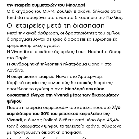
την εταιρεία συμμετοχών του Μπολορέ.
Ο δικηγόρος του CIAM, Ζουλιέν Βισκόντι, δήλωσε ότι το
fund θα προσφύγει στο ανώτατο δικαστήριο της Γαλλίας.
Οι εταιρείες μετά τη διάσπαση
Μετά την αναδιάρθρωση, οι δραστηριότητες του ομίλου
διαπραγματεύονται σε τρεις διαφορετικές ευρωπαϊκές
χρηματιστηριακές αγορές:
Η Vivendi και ο εκδοτικός όμιλος Louis Hachette Group
στο Παρίσι.
Η συνδρομητική τηλεοπτική πλατφόρμα Canal+ στο
Λονδίνο.
Η διαφημιστική εταιρεία Havas στο Άμστερνταμ.
Κομβικό σημείο της πολυετούς δικαστικής διαμάχης
αποτέλεσε το ερώτημα αν ο
Μπολορέ
ασκούσε
ουσιαστικό έλεγχο στη Vivendi μέσω των δικαιωμάτων
ψήφου.
Παρότι η εταιρεία συμμετοχών του κατείχε ποσοστό
λίγο
χαμηλότερο του 30% του μετοχικού κεφαλαίου της
Vivendi,
ο όμιλος Bolloré διέθετε κατά μέσο όρο 43,4%
των δικαιωμάτων ψήφου τα τελευταία χρόνια, σύμφωνα
με προηγούμενη δικαστική απόφαση.