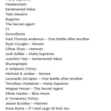
Frankenstein
Sentimental Value
Train Dreams
Bugonia
The Secret Agent
F1
Σκηνοθεσία:
Paul Thomas Anderson – One Battle After Another
Ryan Coogler – Sinners
Chloe Zhao – Hamnet
Josh Safdie – Marty Supreme
Joachim Trier – Sentimental Value
Φωτογραφία:
Α’ Ανδρικός Ρόλος:
Michael B Jordan – Sinners
Leonardo DiCaprio – One Battle After Another
Timothee Chalamet – Marty Supreme
Wagner Moura – The Secret Agent
Ethan Hawke – Blue Moon
Α’ Γυναικείος Ρόλος:
Jessie Buckley – Hamnet
Rose Byrne – If I Had Legs I’d Kick You