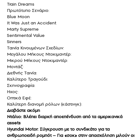
Train Dreams
Πρωτότυπο Σενάριο:
Blue Moon
It Was Just an Accident
Marty Supreme
Sentimental Value
Sinners
Ταινία Κινουμένων Σχεδίων:
Μεγάλου Μήκους Ντοκιμαντέρ:
Μικρού Μήκους Ντοκιμαντέρ:
Μοντάζ:
Διεθνής Ταινία:
Καλύτερο Τραγούδι:
Σκηνογραφία:
Ηχος:
Οπτικά Εφέ:
Καλύτερη διανομή ρόλων (κάστινγκ):
Διαβάστε ακόμη
Ντάλιο: Βλέπει διαρκή αποεπένδυση από τα αμερικανικά
assets
Hyundai Motor: Σύγκρουση με το συνδικάτο για τα
ανθρωποειδή ρομπότ – Για «σοκ» στην απασχόληση μιλούν οι