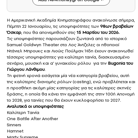
Η Αμερικανική Ακαδημία Κινηματογράφου ανακοίνωσε σήμερα,
Πέμπτη 22 Ιανουαρίου, τις υποψηφιότητες των
98ων βραβείων
Όσκαρ
, που θα απονεμηθούν στις
15 Μαρτίου του 2026.
Τις υποψηφιότητες παρουσιάζουν ζωντανά από το ιστορικό
Samuel Goldwyn Theater στο Λος Άντζελες οι ηθοποιοί
Ντάνιελ Μπρουκς και Λιούις Πούλμαν. Ήδη έχουν ανακοινωθεί
τέσσερις υποψηφιότητες για καλύτερη ταινία, διασκευασμένο
σενάριο, μουσική και α’ γυναικείου ρόλου για την
Bugonia του
Γιώργου Λάνθιμου
.
Τη φετινή χρονιά εισάγεται μία νέα κατηγορία βραβείου, αυτή
της καλύτερης διανομής ρόλων (casting), ενώ προβλέπεται και
η προσθήκη ακόμη μίας κατηγορίας για τις καλύτερες σκηνές
δράσης, η οποία θα κάνει την εμφάνισή της στην 100ή Απονομή
το 2028, για ταινίες που θα έχουν κυκλοφορήσει το 2027.
Αναλυτικά οι υποψηφιότητες
Καλύτερη Ταινία:
One Battle After Another
Sinners
Hamnet
Marty Supreme