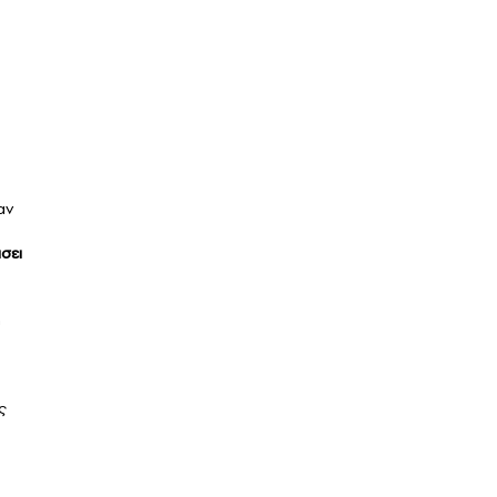
αν
σει
ή
ώ
ς