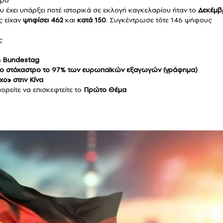
 έχει υπάρξει ποτέ ιστορικά σε εκλογή καγκελαρίου ήταν το
Δεκέμβ
ης είχαν
ψηφίσει 462
και
κατά 150
. Συγκέντρωσε τότε 146 ψήφους
ς
τη Bundestag
Στο στόχαστρο το 97% των ευρωπαϊκών εξαγωγών (γράφημα)
χο» στην Κίνα
ορείτε να επισκεφτείτε το
Πρώτο Θέμα