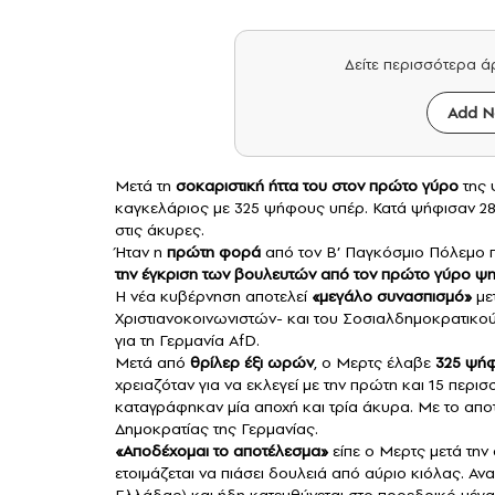
Δείτε περισσότερα 
Add N
Μετά τη
σοκαριστική ήττα του στον πρώτο γύρο
της 
καγκελάριος με 325 ψήφους υπέρ. Κατά ψήφισαν 28
στις άκυρες.
Ήταν η
πρώτη φορά
από τον Β’ Παγκόσμιο Πόλεμο 
την έγκριση των βουλευτών από τον πρώτο γύρο 
Η νέα κυβέρνηση αποτελεί
«μεγάλο συνασπισμό»
με
Χριστιανοκοινωνιστών- και του Σοσιαλδημοκρατικού 
για τη Γερμανία AfD.
Μετά από
θρίλερ έξι ωρών
, ο Μερτς έλαβε
325 ψήφ
χρειαζόταν για να εκλεγεί με την πρώτη και 15 περ
καταγράφηκαν μία αποχή και τρία άκυρα. Με το απο
Δημοκρατίας της Γερμανίας.
«Αποδέχομαι το αποτέλεσμα»
είπε ο Μερτς μετά τη
ετοιμάζεται να πιάσει δουλειά από αύριο κιόλας. Αν
Ελλάδας) και ήδη κατευθύνεται στο προεδρικό μέγ