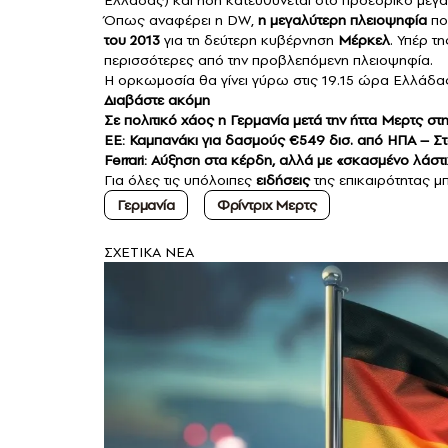
Όπως αναφέρει η DW,
η μεγαλύτερη πλειοψηφία
που
του 2013
για τη δεύτερη κυβέρνηση
Μέρκελ
. Υπέρ τ
περισσότερες από την προβλεπόμενη πλειοψηφία.
Η ορκωμοσία θα γίνει γύρω στις 19.15 ώρα Ελλάδα
Διαβάστε ακόμη
Σε πολιτικό χάος η Γερμανία μετά την ήττα Μερτς σ
ΕΕ: Καμπανάκι για δασμούς €549 δισ. από ΗΠΑ – 
Ferrari: Αύξηση στα κέρδη, αλλά με «σκασμένο λάστι
Για όλες τις υπόλοιπες
ειδήσεις
της επικαιρότητας μπ
Γερμανία
Φρίντριχ Μερτς
ΣXETIKA NEA