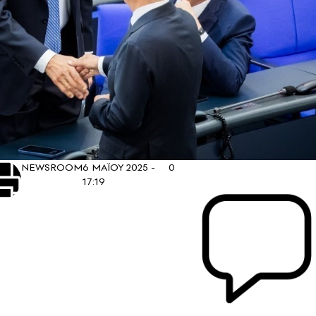
NEWSROOM
6 ΜΑΪΟΥ 2025 -
0
17:19