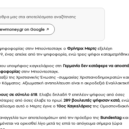
άρθρα μας στα αποτελέσματα αναζήτησης
ewmoney.gr on Google
ψηφοφορίας στην Μπούντεσταγκ ο
Φρίντριχ Μερτς
εξελέγη
9, ένας απείχε από την ψηφοφορία, ενώ τρεις ψήφοι καταμετρήθηκ
που υποψήφιος καγκελάριος στη
Γερμανία
δεν κατάφερε να αποσπά
ψηφοφορίας
στην Μπούντεσταγκ.
ταξύ της Χριστιανικής Ένωσης -συμμαχίας Χριστιανοδημοκρατών και
Κόμματος. Αξιωματική αντιπολίτευση είναι η ακροδεξιά Εναλλακτικ
ους σε σύνολο 618
. Ελαβε δηλαδή 9 επιπλέον ψήφους από όσες
ισσότερες από όσες έλαβε το πρωί.
289 βουλευτές ψήφισαν κατά
, εν
τέλεσμα αυτό ο Μερτς έγινε ο
10ος Καγκελάριος
της Ομοσπονδιακή
ν αναγγελία των αποτελεσμάτων από την πρόεδρο της
Bundestag
και
αμένεται να ορκισθεί λίγο μετά τις επτά το απόγευμα σήμερα (ώρα
αρο