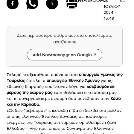
NEWSROOM
26
0
ΙΟΥΛΙΟΥ
2024 -
13:48
Δείτε περισσότερα άρθρα μας στα αποτελέσματα
αναζήτησης
Add Newmoney.gr on Google
Σκληρή και ξεκάθαρη απάντηση στο
υπουργείο Άμυνας της
Τουρκίας
έστειλε το
υπουργείο Εθνικής Άμυνας
για τις
χθεσινές διαρροές που έκαναν λόγο για
«σεβασμό» εκ
μέρους της χώρας μας
«στη θαλάσσια δικαιοδοσία μας
και τη συνεργασία» με αφορμή όσα συνέβησαν στην
Κάσο
και την Κάρπαθο.
«Ουδείς “σεβασμός” επεδείχθη ή θα επιδειχθεί στο μέλλον
από τις ελληνικές Ένοπλες Δυνάμεις σε παράνομες
ενέργειες της Τουρκίας στη νομίμως οριοθετημένη ζώνη
Ελλάδας – Αιγύπτου, όπως το Σύνταγμα της Ελληνικής