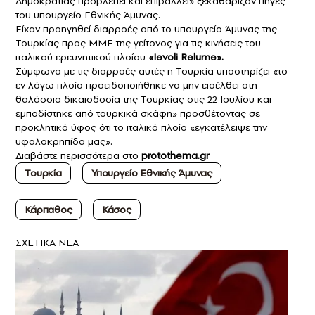
Δημοκρατίας προβλέπει και επιβάλλει» ξεκαθάριζαν πηγές
του υπουργείο Εθνικής Άμυνας.
Είχαν προηγηθεί διαρροές από το υπουργείο Άμυνας της
Τουρκίας προς ΜΜΕ της γείτονος για τις κινήσεις του
ιταλικού ερευνητικού πλοίου
«Ievoli Relume».
Σύμφωνα με τις διαρροές αυτές η Τουρκία υποστηρίζει «το
εν λόγω πλοίο προειδοποιήθηκε να μην εισέλθει στη
θαλάσσια δικαιοδοσία της
Τουρκίας
στις 22 Ιουλίου και
εμποδίστηκε από τουρκικά σκάφη» προσθέτοντας σε
προκλητικό ύφος ότι το ιταλικό πλοίο «εγκατέλειψε την
υφαλοκρηπίδα μας».
Διαβάστε περισσότερα στο
protothema.gr
Τουρκία
Υπουργείο Εθνικής Άμυνας
Κάρπαθος
Κάσος
ΣXETIKA NEA