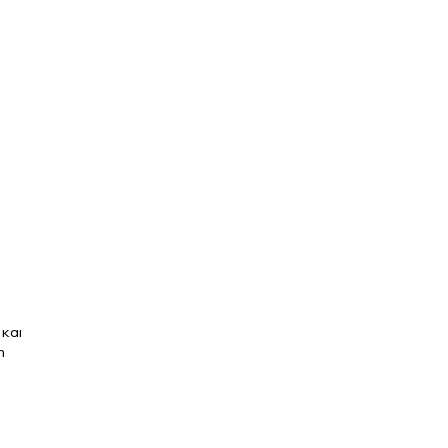
 και
η