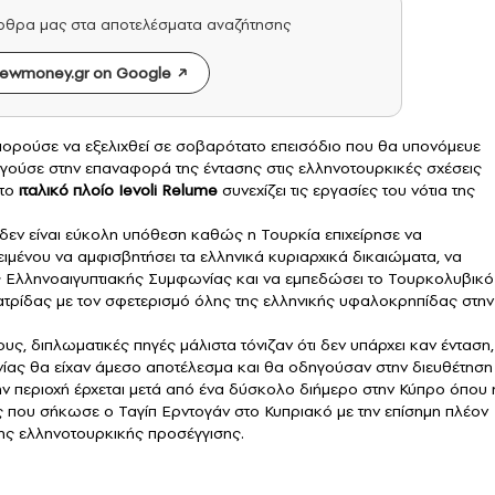
άρθρα μας στα αποτελέσματα αναζήτησης
ewmoney.gr on Google
πορούσε να εξελιχθεί σε σοβαρότατο επεισόδιο που θα υπονόμευε
γούσε στην επαναφορά της έντασης στις ελληνοτουρκικές σχέσεις
 το
ιταλικό πλοίο Ievoli Relume
συνεχίζει τις εργασίες του νότια της
 δεν είναι εύκολη υπόθεση καθώς η Τουρκία επιχείρησε να
ειμένου να αμφισβητήσει τα ελληνικά κυριαρχικά δικαιώματα, να
ς Ελληνοαιγυπτιακής Συμφωνίας και να εμπεδώσει το Τουρκολυβικό
ατρίδας με τον σφετερισμό όλης της ελληνικής υφαλοκρηπίδας στην
, διπλωματικές πηγές μάλιστα τόνιζαν ότι δεν υπάρχει καν ένταση,
νίας θα είχαν άμεσο αποτέλεσμα και θα οδηγούσαν στην διευθέτηση
ην περιοχή έρχεται μετά από ένα δύσκολο διήμερο στην Κύπρο όπου 
ος που σήκωσε ο Ταγίπ Ερντογάν στο Κυπριακό με την επίσημη πλέον
της ελληνοτουρκικής προσέγγισης.