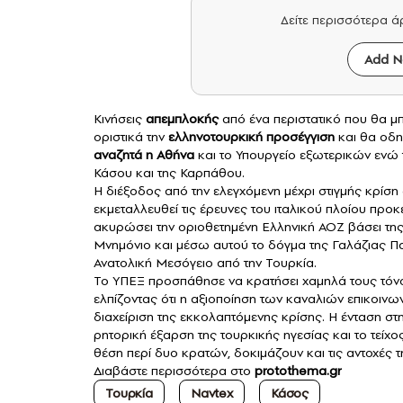
Δείτε περισσότερα 
Add N
Κινήσεις
απεμπλοκής
από ένα περιστατικό που θα μ
οριστικά την
ελληνοτουρκική προσέγγιση
και θα οδη
αναζητά η Αθήνα
και το Υπουργείο εξωτερικών ενώ
Κάσου και της Καρπάθου.
Η διέξοδος από την ελεγχόμενη μέχρι στιγμής κρίση
εκμεταλλευθεί τις έρευνες του ιταλικού πλοίου προκ
ακυρώσει την οριοθετημένη Ελληνική ΑΟΖ βάσει τη
Μνημόνιο και μέσω αυτού το δόγμα της Γαλάζιας Π
Ανατολική Μεσόγειο από την Τουρκία.
Το ΥΠΕΞ προσπάθησε να κρατήσει χαμηλά τους τόνους
ελπίζοντας ότι η αξιοποίηση των καναλιών επικοινω
διαχείριση της εκκολαπτόμενης κρίσης. Η ένταση στ
ρητορική έξαρση της τουρκικής ηγεσίας και το τείχ
θέση περί δυο κρατών, δοκιμάζουν και τις αντοχές 
Διαβάστε περισσότερα στο
protothema.gr
Τουρκία
Navtex
Κάσος