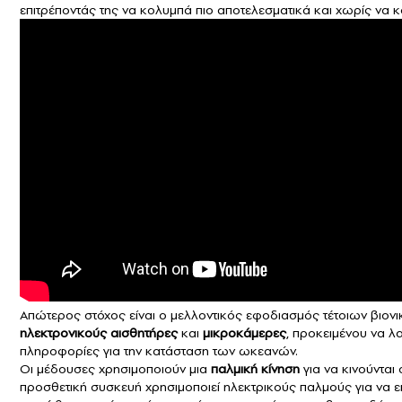
επιτρέποντάς της να κολυμπά πιο αποτελεσματικά και χωρίς να κ
Απώτερος στόχος είναι ο μελλοντικός εφοδιασμός τέτοιων βιο
ηλεκτρονικούς
αισθητήρες
και
μικροκάμερες
, προκειμένου να λ
πληροφορίες για την κατάσταση των ωκεανών.
Οι μέδουσες χρησιμοποιούν μια
παλμική
κίνηση
για να κινούνται 
προσθετική συσκευή χρησιμοποιεί ηλεκτρικούς παλμούς για να επ