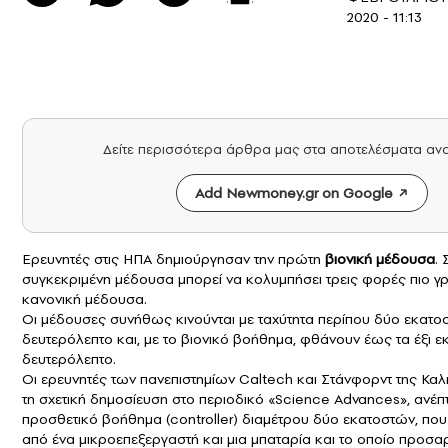
2020 - 11:13
Δείτε περισσότερα άρθρα μας στα αποτελέσματα αν
Add Newmoney.gr on Google
Ερευνητές στις
ΗΠΑ
δημιούργησαν την πρώτη
βιονική
μέδουσα
. 
συγκεκριμένη μέδουσα μπορεί να κολυμπήσει τρεις φορές πιο γρ
κανονική μέδουσα.
Οι μέδουσες συνήθως κινούνται με ταχύτητα περίπου δύο εκατο
δευτερόλεπτο και, με το βιονικό βοήθημα, φθάνουν έως τα έξι 
δευτερόλεπτο.
Οι ερευνητές των πανεπιστημίων Caltech και Στάνφορντ της Καλ
τη σχετική δημοσίευση στο περιοδικό «Science Advances», ανέπ
προσθετικό βοήθημα (controller) διαμέτρου δύο εκατοστών, που
από ένα μικροεπεξεργαστή και μια μπαταρία και το οποίο προσα