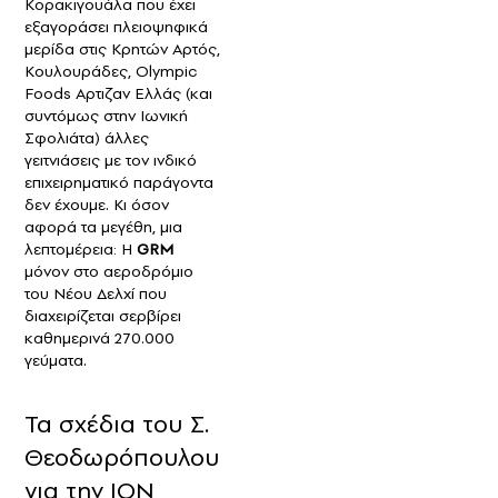
Κορακιγουάλα που έχει
εξαγοράσει πλειοψηφικά
μερίδα στις Κρητών Αρτός,
Κουλουράδες, Οlympic
Foods Αρτιζαν Ελλάς (και
συντόμως στην Ιωνική
Σφολιάτα) άλλες
γειτνιάσεις με τον ινδικό
επιχειρηματικό παράγοντα
δεν έχουμε. Κι όσον
αφορά τα μεγέθη, μια
λεπτομέρεια: Η
GRM
μόνον στο αεροδρόμιο
του Νέου Δελχί που
διαχειρίζεται σερβίρει
καθημερινά 270.000
γεύματα.
Τα σχέδια του Σ.
Θεοδωρόπουλου
για την ΙΟΝ