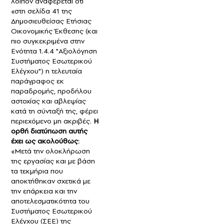
λοιπόν αναφέρεται ότι
«στη σελίδα 41 της
Δημοσιευθείσας Ετήσιας
Οικονομικής Έκθεσης (και
πιο συγκεκριμένα στην
Ενότητα 1.4.4 "Αξιολόγηση
Συστήματος Εσωτερικού
Ελέγχου") η τελευταία
παράγραφος εκ
παραδρομής, προδήλου
αστοχίας και αβλεψίας
κατά τη σύνταξή της, φέρει
περιεχόμενο μη ακριβές.
Η
ορθή διατύπωση αυτής
έχει ως ακολούθως:
«Μετά την ολοκλήρωση
της εργασίας και με βάση
τα τεκμήρια που
αποκτήθηκαν σχετικά με
την επάρκεια και την
αποτελεσματικότητα του
Συστήματος Εσωτερικού
Ελέγχου (ΣΕΕ) της