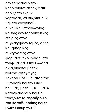
δεν ταξιδεύουν την
καλοκαιρινή σεζόν, γιατί
από ζέστη έχουν
χορτάσει), να συζητηθούν
θέματα εργατικού
δυναμικού, τεχνολογίας
καθώς έχουν προηγμένες
εταιρίες στον
συγκεκριμένο τομέα, αλλά
και εμπορικές
συνεργασίες στον
φαρμακευτικό κλάδο, στα
τρόφιμα κ.ά. Στην Ελλάδα,
αν εξαιρέσουμε τον
ινδικής καταγωγής
Καναδό Πρεμ Γουάτσα της
Eurobank και την GRM
που μαζί με τη ΓΕΚ ΤΕΡΝΑ
κατασκευάζουν και θα
“τρέξουν” το
αεροδρόμιο
στο Καστέλι Κρήτης
και το
Switz Group
του Τ.