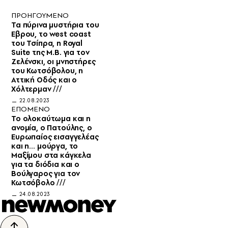
ΠΡΟΗΓΟΥΜΕΝΟ
Τα πύρινα μυστήρια του
Εβρου, το west coast
του Τσίπρα, η Royal
Suite της Μ.Β. για τον
Ζελένσκι, οι μνηστήρες
του Κωτσόβολου, η
Αττική Οδός και ο
Χόλτερμαν ///
22.08.2023
ΕΠΟΜΕΝΟ
Το ολοκαύτωμα και η
ανομία, ο Πατούλης, ο
Ευρωπαίος εισαγγελέας
και η… μούργα, το
Μαξίμου στα κάγκελα
για τα διόδια και ο
Βούλγαρος για τον
Κωτσόβολο ///
24.08.2023