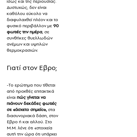
ίσως και της περιουσίας.
Δυστυχώς, δεν είναι
καθόλου εύκολο να
διαφυλαχθεί πλέον και το
φυσικό περιβάλλον με
90
φωτιές την ημέρα
, σε
συνθήκες θυελλωδών
ανέμων και υψηλών
θερμοκρασιών.
Γιατί στον Εβρο;
-Το ερώτημα που τίθεται
από προχθές επιτακτικά
είναι
πώς γίνεται να
πιάνουν δεκάδες φωτιές
σε «άσχετο σημείο»,
στα
διασυνοριακά δάση, στον
Εβρο ή και αλλού. Στο
Μ.Μ. λένε ότι «στοιχεία
αυτή την ώρα ότι υπάρχει