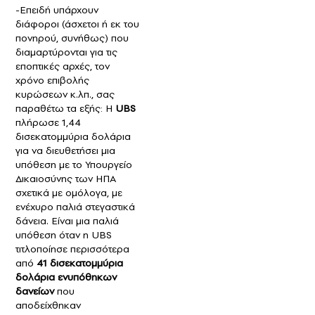
-Επειδή υπάρχουν
διάφοροι (άσχετοι ή εκ του
πονηρού, συνήθως) που
διαμαρτύρονται για τις
εποπτικές αρχές, τον
χρόνο επιβολής
κυρώσεων κ.λπ., σας
παραθέτω τα εξής: Η
UBS
πλήρωσε 1,44
δισεκατομμύρια δολάρια
για να διευθετήσει μια
υπόθεση με το Υπουργείο
Δικαιοσύνης των ΗΠΑ
σχετικά με ομόλογα, με
ενέχυρο παλιά στεγαστικά
δάνεια. Είναι μια παλιά
υπόθεση όταν η UBS
τιτλοποίησε περισσότερα
από
41 δισεκατομμύρια
δολάρια ενυπόθηκων
δανείων
που
αποδείχθηκαν