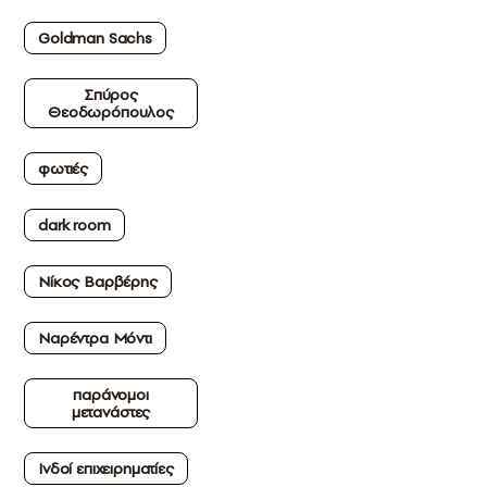
Goldman Sachs
Σπύρος
Θεοδωρόπουλος
φωτιές
dark room
Νίκος Βαρβέρης
Ναρέντρα Μόντι
παράνομοι
μετανάστες
Ινδοί επιχειρηματίες