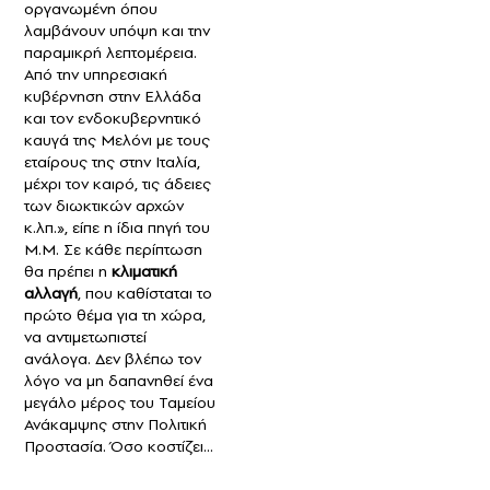
οργανωμένη όπου
λαμβάνουν υπόψη και την
παραμικρή λεπτομέρεια.
Από την υπηρεσιακή
κυβέρνηση στην Ελλάδα
και τον ενδοκυβερνητικό
καυγά της Μελόνι με τους
εταίρους της στην Ιταλία,
μέχρι τον καιρό, τις άδειες
των διωκτικών αρχών
κ.λπ.», είπε η ίδια πηγή του
Μ.Μ. Σε κάθε περίπτωση
θα πρέπει η
κλιματική
αλλαγή
, που καθίσταται το
πρώτο θέμα για τη χώρα,
να αντιμετωπιστεί
ανάλογα. Δεν βλέπω τον
λόγο να μη δαπανηθεί ένα
μεγάλο μέρος του Ταμείου
Ανάκαμψης στην Πολιτική
Προστασία. Όσο κοστίζει…