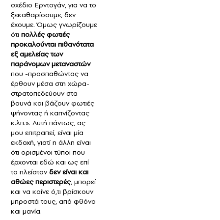
σχέδιο Ερντογάν, για να το
ξεκαθαρίσουμε, δεν
έχουμε. Όμως γνωρίζουμε
ότι
πολλές φωτιές
προκαλούνται πιθανότατα
εξ αμελείας των
παράνομων μεταναστών
που -προσπαθώντας να
έρθουν μέσα στη χώρα-
στρατοπεδεύουν στα
βουνά και βάζουν φωτιές
ψήνοντας ή καπνίζοντας
κ.λπ.». Αυτή πάντως, ας
μου επιτραπεί, είναι μία
εκδοχή, γιατί η άλλη είναι
ότι ορισμένοι τύποι που
έρχονται εδώ και ως επί
το πλείστον
δεν είναι και
αθώες περιστερές
, μπορεί
και να καίνε ό,τι βρίσκουν
μπροστά τους, από φθόνο
και μανία.