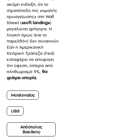
ακόμη ένδειξη, ότι το
στρατόπεδο της «ομαλής
προσγείωσης» στη Wall
Street (
«soft landing»
)
μεγαλώνει γρήγορα. H
λογική όμως (και το
παρελθόν) δεν συναινούν.
Εάν η Αμερικανική
Κεντρική Τράπεζα (Fed)
καταφέρει να αποφύγει
την ύφεση, ύστερα από
πληθωρισμό 9%,
θα
γράψει ιστορία.
Μυτιληναίος
UBS
Απόστολος
Βακάκης