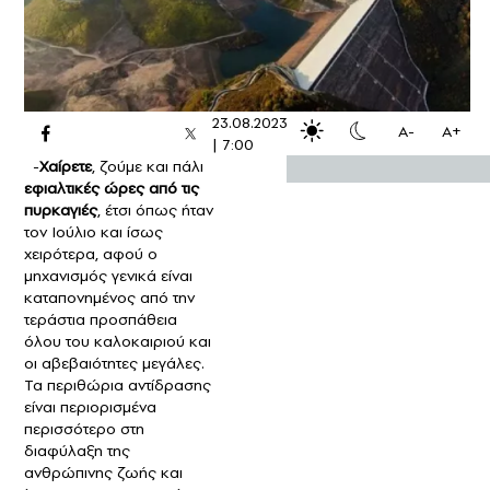
23.08.2023
A-
A+
|
7:00
-
Χαίρετε
, ζούμε και πάλι
εφιαλτικές ώρες από τις
πυρκαγιές
, έτσι όπως ήταν
τον Ιούλιο και ίσως
χειρότερα, αφού ο
μηχανισμός γενικά είναι
καταπονημένος από την
τεράστια προσπάθεια
όλου του καλοκαιριού και
οι αβεβαιότητες μεγάλες.
Τα περιθώρια αντίδρασης
είναι περιορισμένα
περισσότερο στη
διαφύλαξη της
ανθρώπινης ζωής και