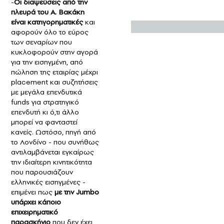
-
Οι διαψεύσεις από την
πλευρά του Α. Βακάκη
είναι κατηγορηματικές
και
αφορούν όλο το εύρος
των σεναρίων που
κυκλοφορούν στην αγορά
για την εισηγμένη, από
πώληση της εταιρίας μέχρι
placement και συζητήσεις
με μεγάλα επενδυτικά
funds για στρατηγικό
επενδυτή κι ό,τι άλλο
μπορεί να φανταστεί
κανείς. Ωστόσο, πηγή από
το Λονδίνο - που συνήθως
αντιλαμβάνεται εγκαίρως
την ιδιαίτερη κινητικότητα
που παρουσιάζουν
ελληνικές εισηγμένες -
επιμένει πως
με την Jumbo
υπάρχει κάποιο
επιχειρηματικό
παρασκήνιο
που δεν έχει