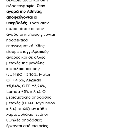
ειδησεογραφία.
Στην
αγορά της Αθήνας,
αποφεύγονται οι
υπερβολές
. Τόσο στην
πτώση όσο και στην
άνοδο οι κινήσεις γίνονται
προσεκτικά,
επαγγελματικά. Χθες
είδαμε επαγγελματικές
αγορές και σε άλλες
μετοχές της μεγάλης
κεφαλαιοποίησης
(JUMBO +3,16%, Μotor
Oil +4,5%, Aegean
+5,84%, ΟΤΕ +3,24%,
Lamda +5% κ.λπ.). Οι
μερισματικής απόδοσης
μετοχές (ΟΠΑΠ Mytilineos
κ.λπ.) στολίζουν κάθε
χαρτοφυλάκιο, ενώ οι
υψηλές αποδόσεις
έρχονται από εταιρείες