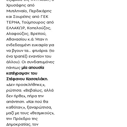
Χρυσάφης από
Μυτιληναίο, Περδικάρης
και Σουρέτης από ΓΕΚ
ΤΕΡΝΑ, Τούμπουρος από
ΕΛΛΑΚΩΡ, Κοπελούζος,
Αλαφούζος, Βρεττού,
Αθανασίου κ.ά. Ήταν η
ενδεδειγμένη ευκαιρία για
να βγουν τα... φτυάρια. (το
ένα τραπέζι εναντίον του
άλλου). Οι συνδαιτυμόνες
πάντως
μία απουσία
κατέγραψαν: του
Στέφανου Κασσελάκη.
«Δεν προσκλήθηκε;»,
ρώτησα. «Βεβαίως, αλλά
δεν ήρθε», πήρα την
απάντηση. «Και πού θα
καθόταν;», ξαναρώτησα,
μαζί με τους «θεσμικούς»,
την Πρόεδρο της
Δημοκρατίας, τον