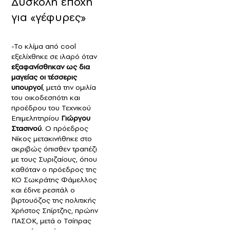
Δύσκολη εποχή
για «γέφυρες»
-Το κλίμα από cool
εξελίχθηκε σε ιλαρό όταν
εξαφανίσθηκαν ως δια
μαγείας οι τέσσερις
υπουργοί
, μετά την ομιλία
του οικοδεσπότη και
προέδρου του Τεχνικού
Επιμελητηρίου
Γιώργου
Στασινού
. Ο πρόεδρος
Νίκος μετακινήθηκε στο
ακριβώς όπισθεν τραπέζι
με τους Συριζαίους, όπου
καθόταν ο πρόεδρος της
ΚΟ Σωκράτης Φάμελλος
και έδινε ρεσιτάλ ο
βιρτουόζος της πολιτικής
Χρήστος Σπίρτζης, πρώην
ΠΑΣΟΚ, μετά o Τσίπρας