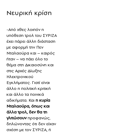
Νευρική κρίση
-Από χθες λοιπόν η
υπόθεση τρολ του ΣΥΡΙΖΑ
έχει πάρει άλλη διάσταση
με αφορμή την Πεν
Νταλαούρα και – καιρός
ήταν – να πάει όλο το
θέμα στη Δικαιοσύνη και
στις Αρχές Δίωξης
Ηλεκτρονικού
Εγκλήματος. Γιατί είναι
άλλο η πολιτική κριτική
και άλλο τα ποινικά
αδικήματα. Και
η κυρία
Νταλαούρα, όπως και
άλλα τρολ, δεν θα τη
γλιτώσουν
προφανώς,
δηλώνοντας ότι δεν είχαν
σχέση με τον ΣΥΡΙΖΑ, ή