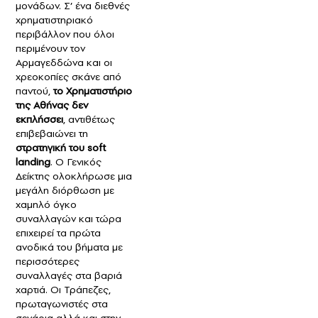
μονάδων. Σ’ ένα διεθνές
χρηματιστηριακό
περιβάλλον που όλοι
περιμένουν τον
Αρμαγεδδώνα και οι
χρεοκοπίες σκάνε από
παντού,
το Χρηματιστήριο
της Αθήνας δεν
εκπλήσσει
, αντιθέτως
επιβεβαιώνει τη
στρατηγική του soft
landing
. Ο Γενικός
Δείκτης ολοκλήρωσε μια
μεγάλη διόρθωση με
χαμηλό όγκο
συναλλαγών και τώρα
επιχειρεί τα πρώτα
ανοδικά του βήματα με
περισσότερες
συναλλαγές στα βαριά
χαρτιά. Οι Τράπεζες,
πρωταγωνιστές στα
σενάρια αλλά και στην