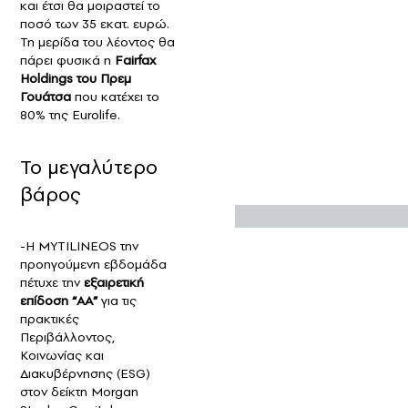
και έτσι θα μοιραστεί το
ποσό των 35 εκατ. ευρώ.
Τη μερίδα του λέοντος θα
πάρει φυσικά η
Fairfax
Holdings του Πρεμ
Γουάτσα
που κατέχει το
80% της Eurolife.
Το μεγαλύτερο
βάρος
-Η MYTILINEOS την
προηγούμενη εβδομάδα
πέτυχε την
εξαιρετική
επίδοση “AA”
για τις
πρακτικές
Περιβάλλοντος,
Κοινωνίας και
Διακυβέρνησης (ESG)
στον δείκτη Morgan