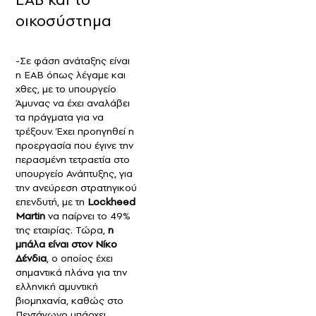
οικοσύστημα
-Σε φάση ανάταξης είναι
η ΕΑΒ όπως λέγαμε και
χθες, με το υπουργείο
Άμυνας να έχει αναλάβει
τα πράγματα για να
τρέξουν. Έχει προηγηθεί η
προεργασία που έγινε την
περασμένη τετραετία στο
υπουργείο Ανάπτυξης, για
την ανεύρεση στρατηγικού
επενδυτή, με τη
Lockheed
Martin
να παίρνει το 49%
της εταιρίας. Τώρα,
η
μπάλα είναι στον Νίκο
Δένδια
, ο οποίος έχει
σημαντικά πλάνα για την
ελληνική αμυντική
βιομηχανία, καθώς στο
Πεντάγωνο υπάρχει