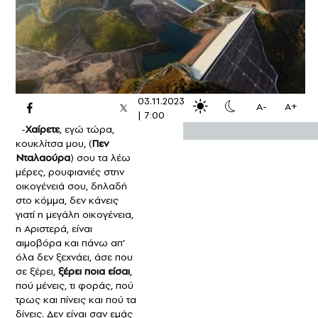
03.11.2023
A-
A+
|
7:00
-
Χαίρετε
, εγώ τώρα,
κουκλίτσα μου, (
Πεν
Νταλαούρα
) σου τα λέω
μέρες, ρουφιανιές στην
οικογένειά σου, δηλαδή
στο κόμμα, δεν κάνεις
γιατί η μεγάλη οικογένεια,
η Αριστερά, είναι
αιμοβόρα και πάνω απ’
όλα δεν ξεχνάει, άσε που
σε ξέρει,
ξέρει ποια είσαι
,
πού μένεις, τι φοράς, πού
τρως και πίνεις και πού τα
δίνεις. Δεν είναι σαν εμάς