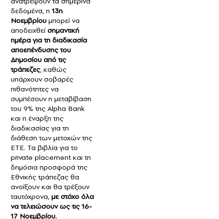
ανατρέψουν τα σημερινά
δεδομένα, η
13η
Νοεμβρίου
μπορεί να
αποδειχθεί
σημαντική
ημέρα για τη διαδικασία
αποεπένδυσης του
Δημοσίου από τις
τράπεζες
, καθώς
υπάρχουν σοβαρές
πιθανότητες να
συμπέσουν η μεταβίβαση
του 9% της Alpha Bank
και η έναρξη της
διαδικασίας για τη
διάθεση των μετοχών της
ΕΤΕ. Τα βιβλία για το
private placement και τη
δημόσια προσφορά της
Εθνικής τράπεζας θα
ανοίξουν και θα τρέξουν
ταυτόχρονα,
με στόχο όλα
να τελειώσουν ως τις 16-
17 Νοεμβρίου.