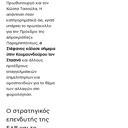
Πρωθυπουργό και τον
Κώστα Τασούλα; Η
απάντηση ήταν
κατηγορηματικά όχι, «γιατί
υπάρχει το πρωτόκολλο
για την Πρόεδρο της
Δημοκρατίας».
Παρεμπιπτόντως,
ο
Στέφανος κάλεσε σήμερα
στην Κουμουνδούρου τον
Στασινό
και άλλους
προέδρους
επαγγελματικών
επιμελητηρίων και
ομοσπονδιών για το θέμα
των αλλαγών στη
φορολόγηση.
Ο στρατηγικός
επενδυτής της
ΕΑΒ και το