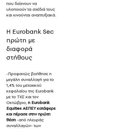
που δείχνουν να
υλοποιούν τα σχέδιά τους
και κινούνται αναπτυξιακά.
Η Eurobank Sec
πρώτη με
διαφορά
στήθους
-Προφανώς βοήθησε η
μεγάλη συναλλαγή για το
1,4% του μετοχικού
κεφαλαίου της Eurobank
με το ΤΧΣ και τον
Οκτώβριο,
η Εurobank
Equities ΑΕΠΕΥ κατάφερε
και πέρασε στην πρώτη
θέση
-από πλευράς
συναλλαγών- των