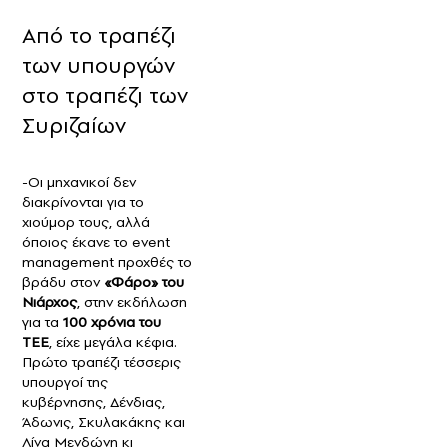
Από το τραπέζι
των υπουργών
στο τραπέζι των
Συριζαίων
-Οι μηχανικοί δεν
διακρίνονται για το
χιούμορ τους, αλλά
όποιος έκανε το event
management προχθές το
βράδυ στον
«Φάρο» του
Νιάρχος
, στην εκδήλωση
για τα
100 χρόνια του
ΤΕΕ
, είχε μεγάλα κέφια.
Πρώτο τραπέζι τέσσερις
υπουργοί της
κυβέρνησης, Δένδιας,
Άδωνις, Σκυλακάκης και
Λίνα Μενδώνη κι