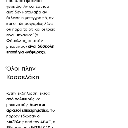
που τώρα ψάχνεται
γενικώς. Αν και έστησα
αυτί δεν κατάλαβα αν
έκλεισε η μετεγγραφή, αν
και οι πληροφορίες λένε
ότι παρά το ότι και οι τρεις
είναι μηχανικοί (ο
Φάμελλος, χημικός
μηχανικός)
είναι δύσκολη
εποχή για «γέφυρες»
.
Όλοι πλην
Κασσελάκη
-Στην εκδήλωση, εκτός
από πολιτικούς και...
μηχανικούς,
ήταν και
αρκετοί επιχειρηματίες
. Το
παρών έδωσαν ο
Μιτζάλης από την ΑΒΑΞ, ο
Εξάρχου της ΙΝΤΡΑΚΑΤ, ο