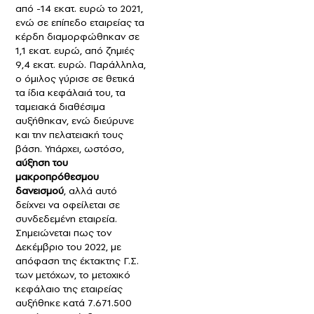
από -14 εκατ. ευρώ το 2021,
ενώ σε επίπεδο εταιρείας τα
κέρδη διαμορφώθηκαν σε
1,1 εκατ. ευρώ, από ζημιές
9,4 εκατ. ευρώ. Παράλληλα,
ο όμιλος γύρισε σε θετικά
τα ίδια κεφάλαιά του, τα
ταμειακά διαθέσιμα
αυξήθηκαν, ενώ διεύρυνε
και την πελατειακή τους
βάση. Υπάρχει, ωστόσο,
αύξηση του
μακροπρόθεσμου
δανεισμού
, αλλά αυτό
δείχνει να οφείλεται σε
συνδεδεμένη εταιρεία.
Σημειώνεται πως τον
Δεκέμβριο του 2022, με
απόφαση της έκτακτης Γ.Σ.
των μετόχων, το μετοχικό
κεφάλαιο της εταιρείας
αυξήθηκε κατά 7.671.500