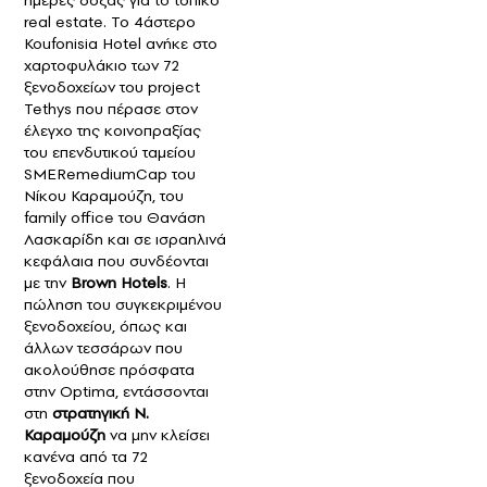
real estate. Το 4άστερο
Koufonisia Hotel ανήκε στο
χαρτοφυλάκιο των 72
ξενοδοχείων του project
Tethys που πέρασε στον
έλεγχο της κοινοπραξίας
του επενδυτικού ταμείου
SMERemediumCap του
Νίκου Καραμούζη, του
family office του Θανάση
Λασκαρίδη και σε ισραηλινά
κεφάλαια που συνδέονται
με την
Brown Hotels
. H
πώληση του συγκεκριμένου
ξενοδοχείου, όπως και
άλλων τεσσάρων που
ακολούθησε πρόσφατα
στην Optima, εντάσσονται
στη
στρατηγική Ν.
Καραμούζη
να μην κλείσει
κανένα από τα 72
ξενοδοχεία που