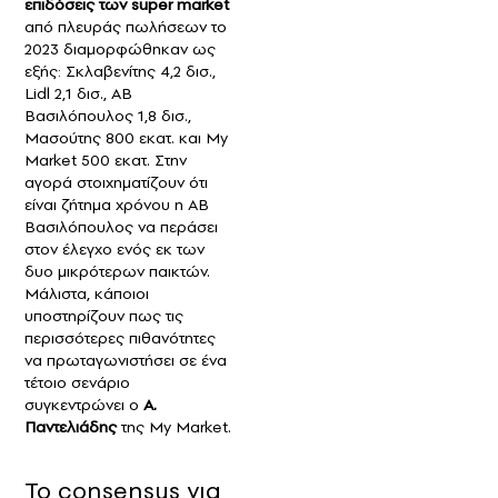
επιδόσεις των super market
από πλευράς πωλήσεων το
2023 διαμορφώθηκαν ως
εξής: Σκλαβενίτης 4,2 δισ.,
Lidl 2,1 δισ., ΑΒ
Βασιλόπουλος 1,8 δισ.,
Μασούτης 800 εκατ. και My
Market 500 εκατ. Στην
αγορά στοιχηματίζουν ότι
είναι ζήτημα χρόνου η ΑΒ
Βασιλόπουλος να περάσει
στον έλεγχο ενός εκ των
δυο μικρότερων παικτών.
Μάλιστα, κάποιοι
υποστηρίζουν πως τις
περισσότερες πιθανότητες
να πρωταγωνιστήσει σε ένα
τέτοιο σενάριο
συγκεντρώνει ο
Α.
Παντελιάδης
της Μy Market.
Το consensus για