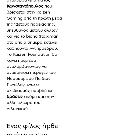
Κωνσταντόπουλος
που
βρίσκεται στην Kaizen
Gaming από τη πρώτη μέρα
της 12ετούς πορείας της,
υπεύθυνος μεταξύ άλλων
και για το brand Stoiximan,
στο οποίο σήμερα εκτελεί
καθήκοντα Αντιπροέδρου.
Το Kaizen Foundation θα
κάνει πρεμιέρα
αναλαμβάνοντας να
ανακαινίσει πτέρυγες του
Νοσοκομείου Παίδων
Πεντέλης, ενώ ο
σχεδιασμός προβλέπει
δράσεις
ακόμη και στην
άλλη πλευρά του
Ατλαντικού.
Ένας φίλος ήρθε
απόψε απ’ τα