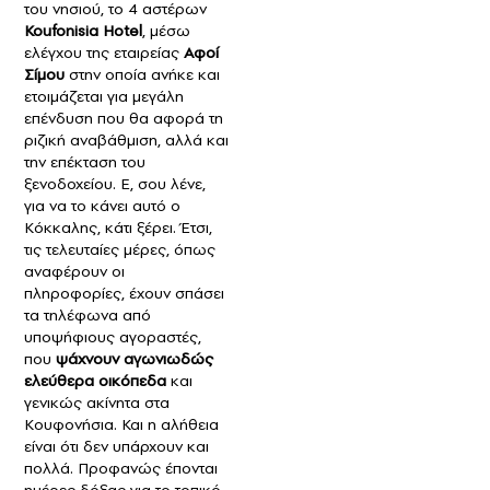
του νησιού, το 4 αστέρων
Koufonisia Hotel
, μέσω
ελέγχου της εταιρείας
Αφοί
Σίμου
στην οποία ανήκε και
ετοιμάζεται για μεγάλη
επένδυση που θα αφορά τη
ριζική αναβάθμιση, αλλά και
την επέκταση του
ξενοδοχείου. Ε, σου λένε,
για να το κάνει αυτό ο
Κόκκαλης, κάτι ξέρει. Έτσι,
τις τελευταίες μέρες, όπως
αναφέρουν οι
πληροφορίες, έχουν σπάσει
τα τηλέφωνα από
υποψήφιους αγοραστές,
που
ψάχνουν αγωνιωδώς
ελεύθερα οικόπεδα
και
γενικώς ακίνητα στα
Κουφονήσια. Και η αλήθεια
είναι ότι δεν υπάρχουν και
πολλά. Προφανώς έπονται
ημέρες δόξας για το τοπικό