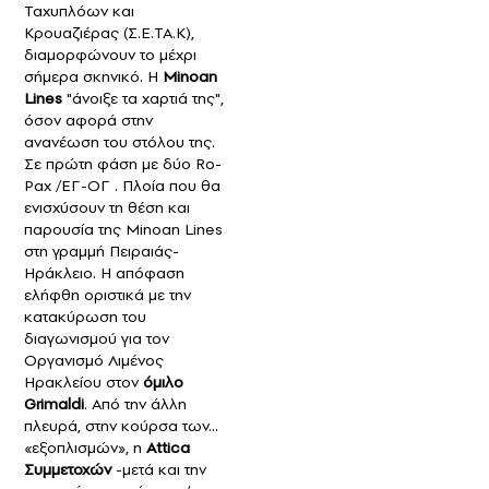
Ταχυπλόων και
Κρουαζιέρας (Σ.Ε.ΤΑ.Κ),
διαμορφώνουν το μέχρι
σήμερα σκηνικό. Η
Minoan
Lines
"άνοιξε τα χαρτιά της",
όσον αφορά στην
ανανέωση του στόλου της.
Σε πρώτη φάση με δύο Ro-
Pax /ΕΓ-ΟΓ . Πλοία που θα
ενισχύσουν τη θέση και
παρουσία της Minoan Lines
στη γραμμή Πειραιάς-
Ηράκλειο. Η απόφαση
ελήφθη οριστικά με την
κατακύρωση του
διαγωνισμού για τον
Οργανισμό Λιμένος
Ηρακλείου στον
όμιλο
Grimaldi
. Από την άλλη
πλευρά, στην κούρσα των...
«εξοπλισμών», η
Attica
Συμμετοχών
-μετά και την