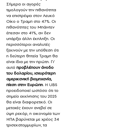
Σήμερα οι αγορές
τιμολογούν την πιθανότητα
να επιστρέψει στον Λευκό
Οίκο ο Τραμπ στο 47%. Οι
πιθανότητες του Μπάιντεν
έπεσαν στο 41%, αν δεν
υπάρξει άλλη έκπληξη. Οι
περισσότεροι αναλυτές
ξεκινούν με την υπόθεση ότι
η δεύτερη θητεία Τραμπ θα
είναι ίδια με την πρώτη. Γι’
αυτό
προβλέπουν άνοδο
του δολαρίου, ισχυρότερη
αμερικανική βιομηχανία,
πίεση στην Ευρώπη
. Η UBS
προειδοποιεί ωστόσο ότι το
σημείο εκκίνησης του 2025
θα είναι διαφορετικό. Οι
μετοχές έχουν ανεβεί σε
ύψη ρεκόρ, η οικονομία των
ΗΠΑ βαρύνεται με χρέος 34
τρισεκατομμυρίων, τα