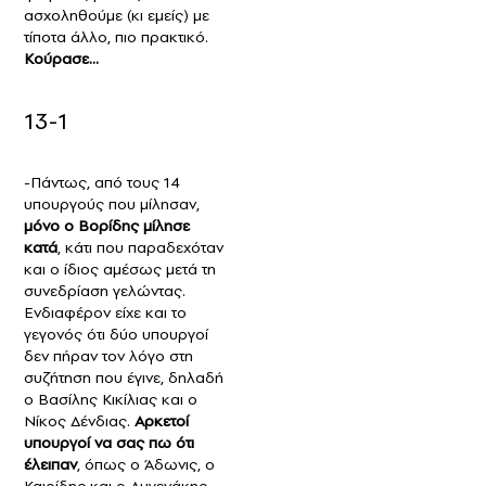
ασχοληθούμε (κι εμείς) με
τίποτα άλλο, πιο πρακτικό.
Κούρασε…
13-1
-Πάντως, από τους 14
υπουργούς που μίλησαν,
μόνο ο Βορίδης μίλησε
κατά
, κάτι που παραδεχόταν
και ο ίδιος αμέσως μετά τη
συνεδρίαση γελώντας.
Ενδιαφέρον είχε και το
γεγονός ότι δύο υπουργοί
δεν πήραν τον λόγο στη
συζήτηση που έγινε, δηλαδή
ο Βασίλης Κικίλιας και ο
Νίκος Δένδιας.
Αρκετοί
υπουργοί να σας πω ότι
έλειπαν
, όπως ο Άδωνις, ο
Καιρίδης και ο Αυγενάκης.