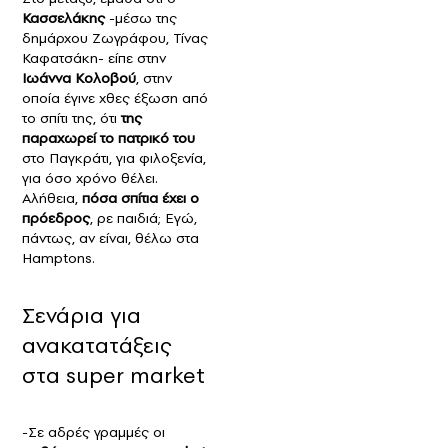
Κασσελάκης
-μέσω της
δημάρχου Ζωγράφου, Τίνας
Καφατσάκη- είπε στην
Ιωάννα Κολοβού
, στην
οποία έγινε χθες έξωση από
το σπίτι της, ότι
της
παραχωρεί το πατρικό του
στο Παγκράτι, για φιλοξενία,
για όσο χρόνο θέλει.
Αλήθεια,
πόσα σπίτια έχει ο
πρόεδρος
, ρε παιδιά; Εγώ,
πάντως, αν είναι, θέλω στα
Hamptons.
Σενάρια για
ανακατατάξεις
στα super market
-Σε αδρές γραμμές οι