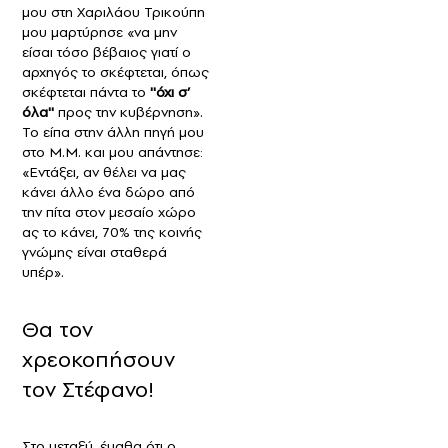
μου στη Χαριλάου Τρικούπη
μου μαρτύρησε «να μην
είσαι τόσο βέβαιος γιατί ο
αρχηγός το σκέφτεται, όπως
σκέφτεται πάντα το
''όχι σ’
όλα''
προς την κυβέρνηση».
Το είπα στην άλλη πηγή μου
στο Μ.Μ. και μου απάντησε:
«Εντάξει, αν θέλει να μας
κάνει άλλο ένα δώρο από
την πίτα στον μεσαίο χώρο
ας το κάνει, 70% της κοινής
γνώμης είναι σταθερά
υπέρ».
Θα τον
χρεoκοπήσουν
τον Στέφανο!
Στο μεταξύ, έμαθα ότι ο