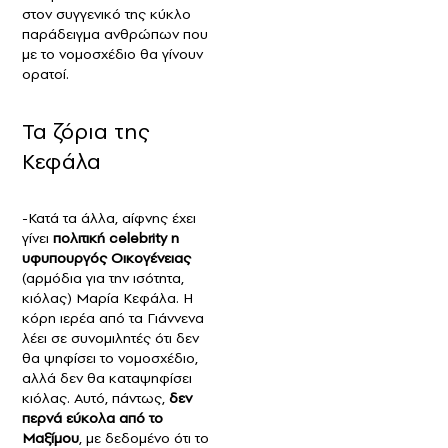
στον συγγενικό της κύκλο
παράδειγμα ανθρώπων που
με το νομοσχέδιο θα γίνουν
ορατοί.
Τα ζόρια της
Κεφάλα
-Κατά τα άλλα, αίφνης έχει
γίνει
πολιτική celebrity η
υφυπουργός Οικογένειας
(αρμόδια για την ισότητα,
κιόλας) Μαρία Κεφάλα. Η
κόρη ιερέα από τα Γιάννενα
λέει σε συνομιλητές ότι δεν
θα ψηφίσει το νομοσχέδιο,
αλλά δεν θα καταψηφίσει
κιόλας. Αυτό, πάντως,
δεν
περνά εύκολα από το
Μαξίμου
, με δεδομένο ότι το