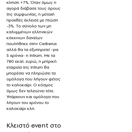
κίνηση +7%. Όταν όμως η
αγορά διάβασε τους όρους
της συμφωνίας, η μετοχή
προχθές έκλεισε με πτώση
-3%. Το σύνολο των μη
καλυμμένων ελληνικών
κόκκινων δανείων
πουλήθηκε στην Cerberus
αλλά θα τα εξυπηρετεί -για
5 χρόνια- η Intrum. Με τα
780 εκατ. ευρώ, η μητρική
εταιρεία της Intrum θα
μπορέσει να πληρώσει τα
ομόλογα που λήγουν φέτος
το καλοκαίρι. O κόσμος
όμως δεν τελειώνει τότε.
Υπάρχουν και ομόλογα που
λήγουν του χρόνου το
καλοκαίρι κλπ.
Κλειστό event στο