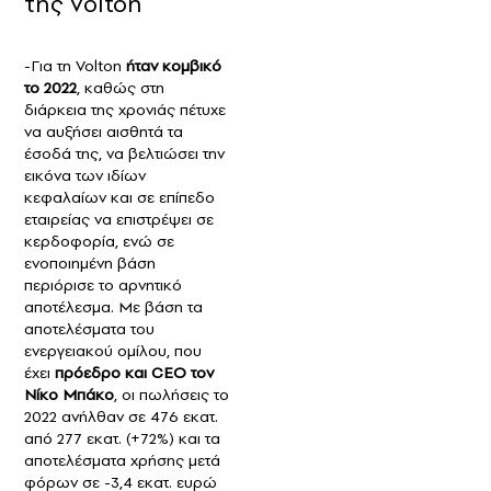
της Volton
-Για τη Volton
ήταν κομβικό
το 2022
, καθώς στη
διάρκεια της χρονιάς πέτυχε
να αυξήσει αισθητά τα
έσοδά της, να βελτιώσει την
εικόνα των ιδίων
κεφαλαίων και σε επίπεδο
εταιρείας να επιστρέψει σε
κερδοφορία, ενώ σε
ενοποιημένη βάση
περιόρισε το αρνητικό
αποτέλεσμα. Με βάση τα
αποτελέσματα του
ενεργειακού ομίλου, που
έχει
πρόεδρο και CEO τον
Νίκο Μπάκο
, οι πωλήσεις το
2022 ανήλθαν σε 476 εκατ.
από 277 εκατ. (+72%) και τα
αποτελέσματα χρήσης μετά
φόρων σε -3,4 εκατ. ευρώ