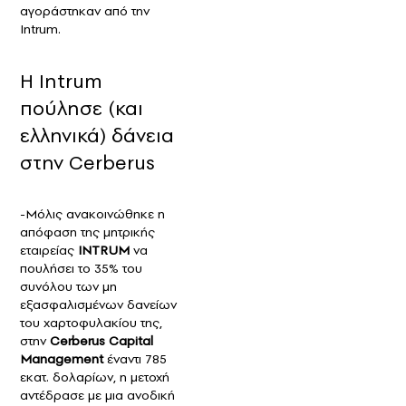
αγοράστηκαν από την
Intrum.
Η Intrum
πούλησε (και
ελληνικά) δάνεια
στην Cerberus
-Μόλις ανακοινώθηκε η
απόφαση της μητρικής
εταιρείας
INTRUM
να
πουλήσει το 35% του
συνόλου των μη
εξασφαλισμένων δανείων
του χαρτοφυλακίου της,
στην
Cerberus Capital
Management
έναντι 785
εκατ. δολαρίων, η μετοχή
αντέδρασε με μια ανοδική