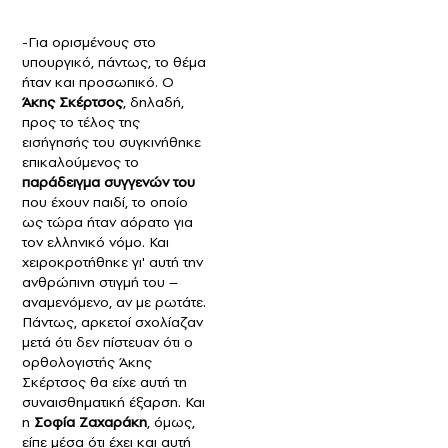
-Για ορισμένους στο
υπουργικό, πάντως, το θέμα
ήταν και προσωπικό. Ο
Άκης Σκέρτσος
, δηλαδή,
προς το τέλος της
εισήγησής του συγκινήθηκε
επικαλούμενος το
παράδειγμα συγγενών του
που έχουν παιδί, το οποίο
ως τώρα ήταν αόρατο για
τον ελληνικό νόμο. Και
χειροκροτήθηκε γι' αυτή την
ανθρώπινη στιγμή του –
αναμενόμενο, αν με ρωτάτε.
Πάντως, αρκετοί σχολίαζαν
μετά ότι δεν πίστευαν ότι ο
ορθολογιστής Άκης
Σκέρτσος θα είχε αυτή τη
συναισθηματική έξαρση. Και
η
Σοφία Ζαχαράκη
, όμως,
είπε μέσα ότι έχει και αυτή