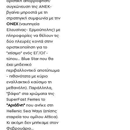
οριστική απορρόφηση/
συγχώνευση της ΑΝΕΚ-
βγαίνει μπροστά με τη
στρατηγική συμφωνία με την
ΟΝΕΧ
(ναυπηγεία
Ελευσίνας- Ερμούπολης) με
πληροφορίες να θέλουν τις
δύο πλευρές κοντά στην
οριστικοποίηση για το
"χτίσιμο" ενός ΕΓ/ΟΓ-
τύπου... Blue Star που θα
έχει μηδενικό
περιβαλλοντικό αποτύπωμα
- πιθανότατα με κύριο
εναλλακτικό καύσιμο τη
μεθανόλη). Παράλληλα,
"βάφει" στα χρώματα της
SuperFast Ferries το
"Αριάδνη"
που ανήκε στη
Hellenic Sea Ways (επίσης
εταιρεία του ομίλου Attica).
Κι ακόμη δεν μπήκαμε στον
Φεβρουάριο…