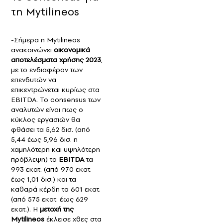
τη Mytilineos
-Σήμερα η Mytilineos
ανακοινώνει
οικονομικά
αποτελέσματα χρήσης 2023
,
με το ενδιαφέρον των
επενδυτών να
επικεντρώνεται κυρίως στα
EBITDA. Το consensus των
αναλυτών είναι πως ο
κύκλος εργασιών θα
φθάσει τα 5,62 δισ. (από
5,44 έως 5,96 δισ. η
χαμηλότερη και υψηλότερη
πρόβλεψη) τα
EBITDA
τα
993 εκατ. (από 970 εκατ.
έως 1,01 δισ.) και τα
καθαρά κέρδη τα 601 εκατ.
(από 575 εκατ. έως 629
εκατ.). Η
μετοχή της
Mytilineos
έκλεισε χθες στα