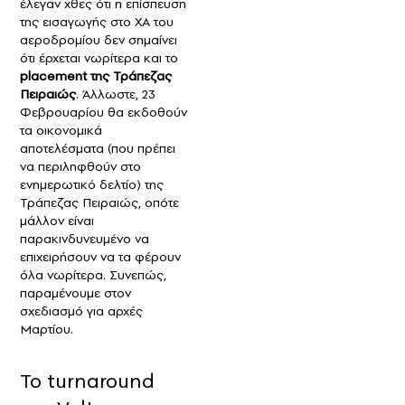
έλεγαν χθες ότι η επίσπευση
της εισαγωγής στο ΧΑ του
αεροδρομίου δεν σημαίνει
ότι έρχεται νωρίτερα και το
placement της Τράπεζας
Πειραιώς
. Άλλωστε, 23
Φεβρουαρίου θα εκδοθούν
τα οικονομικά
αποτελέσματα (που πρέπει
να περιληφθούν στο
ενημερωτικό δελτίο) της
Τράπεζας Πειραιώς, οπότε
μάλλον είναι
παρακινδυνευμένο να
επιχειρήσουν να τα φέρουν
όλα νωρίτερα. Συνεπώς,
παραμένουμε στον
σχεδιασμό για αρχές
Μαρτίου.
Το turnaround