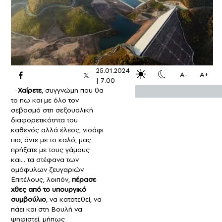
25.01.2024
A-
A+
|
7:00
-
Χαίρετε
, συγγνώμη που θα
το πω και με όλο τον
σεβασμό στη σεξουαλική
διαφορετικότητα του
καθενός αλλά έλεος, νισάφι
πια, άντε με το καλό, μας
πρήξατε με τους γάμους
και… τα στέφανα των
ομόφυλων ζευγαριών.
Επιτέλους, λοιπόν,
πέρασε
χθες από το υπουργικό
συμβούλιο
, να κατατεθεί, να
πάει και στη Βουλή να
ψηφιστεί, μήπως