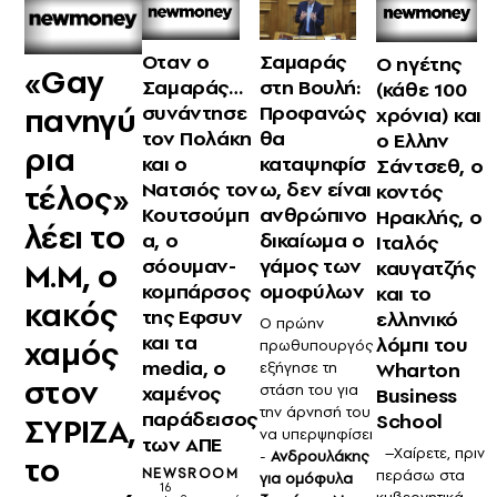
Οταν ο
Σαμαράς
Ο ηγέτης
«Gay
Σαμαράς…
στη Βουλή:
(κάθε 100
συνάντησε
Προφανώς
πανηγύ
χρόνια) και
τον Πολάκη
θα
ο Ελλην
ρια
και ο
καταψηφίσ
Σάντσεθ, ο
Νατσιός τον
ω, δεν είναι
τέλος»
κοντός
Κουτσούμπ
ανθρώπινο
Ηρακλής, ο
λέει το
α, ο
δικαίωμα ο
Ιταλός
σόουμαν-
γάμος των
καυγατζής
Μ.Μ, ο
κομπάρσος
ομοφύλων
και το
κακός
της Εφσυν
ελληνικό
Ο πρώην
και τα
λόμπι του
χαμός
πρωθυπουργός
media, ο
Wharton
εξήγησε τη
στον
χαμένος
στάση του για
Business
την άρνησή του
παράδεισος
School
ΣΥΡΙΖΑ,
να υπερψηφίσει
των ΑΠΕ
–Χαίρετε, πριν
-
Ανδρουλάκης
το
NEWSROOM
περάσω στα
για ομόφυλα
16