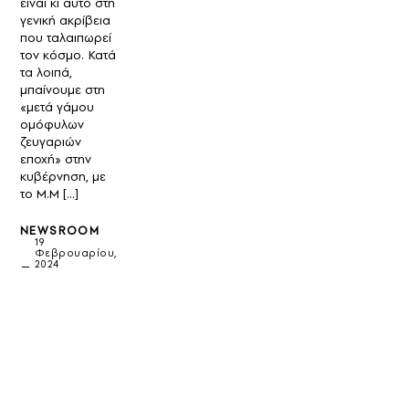
είναι κι αυτό στη
γενική ακρίβεια
που ταλαιπωρεί
τον κόσμο. Κατά
τα λοιπά,
μπαίνουμε στη
«μετά γάμου
ομόφυλων
ζευγαριών
εποχή» στην
κυβέρνηση, με
το Μ.Μ […]
NEWSROOM
19
Φεβρουαρίου,
2024