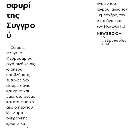
σφυρί
ηγέτες του
χώρου, αλλά τον
της
Τεμπονέρα, την
Αχτσιόγου και
Συγγρο
τον Μανώλη […]
ύ
NEWSROOM
15
Φεβρουαρίου,
2024
–Χαίρετε,
φεύγει ο
Φεβρουάριος
σιγά σιγά χωρίς
ιδιαίτερα
προβλήματα,
ευτυχώς δεν
είδαμε χιόνια
και κρύα και
τιμές στο ρεύμα
και στο φυσικό
αέριο περίπου
ίδιες προ
ουκρανικής
κρίσης, κάτι