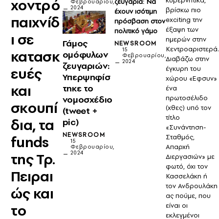
κυβερνητικά,
χοντρό
ζευγάρια: Να
Φεβρουαρίου,
2024
βρίσκω πιο
έχουν ισότιμη
παιχνίδ
exciting την
πρόσβαση στον
έξαψη των
πολιτικό γάμo
ι σε
ημερών στην
Γάμος
NEWSROOM
Κεντροαριστερά
15
κατασκ
ομόφυλων
Φεβρουαρίου,
Διαβάζω στην
2024
ζευγαριών:
έγκυρη του
ευές
Υπερψηφίσ
χώρου «Εφσυν»
και
τηκε το
ένα
νομοσχέδιο
πρωτοσέλιδο
σκουπί
(χθες) υπό τον
(tweet +
τίτλο
δια, τα
pic)
«Συνάντηση-
NEWSROOM
Σταθμός,
funds
15
Απαρχή
Φεβρουαρίου,
2024
της Τρ.
Διεργασιών» με
φωτό, όχι τον
Πειραι
Κασσελάκη ή
τον Ανδρουλάκη
ώς και
ας πούμε, που
είναι οι
το
εκλεγμένοι