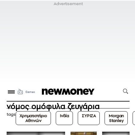
νόμος ομόφυλα ζευγάρια
tags
Χρηματιστήριο
Ινδία
ΣΥΡΙΖΑ
Morgan
Αθηνών
Stanley