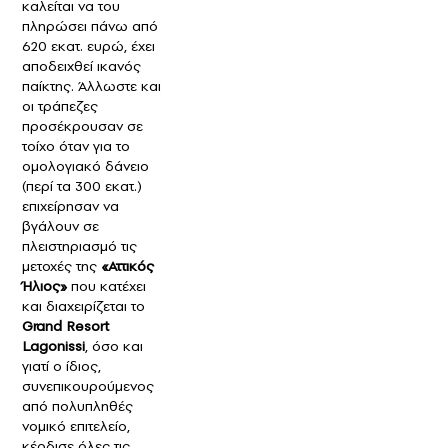
καλείται να του
πληρώσει πάνω από
620 εκατ. ευρώ, έχει
αποδειχθεί ικανός
παίκτης. Άλλωστε και
οι τράπεζες
προσέκρουσαν σε
τοίχο όταν για το
ομολογιακό δάνειο
(περί τα 300 εκατ.)
επιχείρησαν να
βγάλουν σε
πλειστηριασμό τις
μετοχές της
«Αττικός
Ήλιος»
που κατέχει
και διαχειρίζεται το
Grand Resort
Lagonissi
, όσο και
γιατί ο ίδιος,
συνεπικουρούμενος
από πολυπληθές
νομικό επιτελείο,
κέρδισε όλες τις