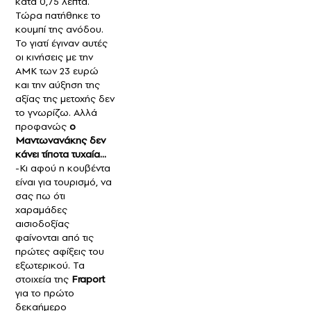
κατά 0,75 λεπτά.
Τώρα πατήθηκε το
κουμπί της ανόδου.
Το γιατί έγιναν αυτές
οι κινήσεις με την
ΑΜΚ των 23 ευρώ
και την αύξηση της
αξίας της μετοχής δεν
το γνωρίζω. Αλλά
προφανώς
ο
Μαντωνανάκης δεν
κάνει τίποτα τυχαία…
-
Κι αφού η κουβέντα
είναι για τουρισμό, να
σας πω ότι
χ
αραμάδες
αισιοδοξίας
φαίνονται από τις
πρώτες αφίξεις του
εξωτερικού. Τα
στοιχεία της
Fraport
για το πρώτο
δεκαήμερο