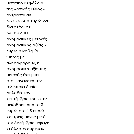
μετοχικό κεφάλαιο
της «Αττικός Ήλιος»
ανέρχεται σε
66.026.600 ευρώ και
διαιρείται σε
33.013.300
ονομαστικές μετοχές
ονομαστικής αξίας 2
ευρώ η καθεμία.
Όπως με
πληροφορούν, η
ονομαστική αξία της
μετοχής έχει μπει
στο… ανανσέρ την
τελευταία διετία.
Δηλαδή, τον
Σεπτέμβριο του 2019
μειώθηκε από τα 3
ευρώ στο 1,5 ευρώ
και τρεις μήνες μετά,
τον Δεκέμβριο, έφαγε
κι άλλο «κούρεμα»