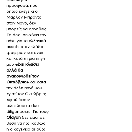
προσφορά, που
όπως έλεγε κι ο
Μάρλον Μπράντο
στον Νονό, δεν
μπορείς να αρνηθείς.
Το deal σηκώνει τον
πήχη για τα ελληνικά
assets στον κλάδο
τροφίμων και σνακ
και κατά τη μια πηγή
μου
«έχει κλείσει
αλλά θα
ανακοινωθεί τον
Οκτώβριο»
και κατά
την άλλη πηγή μου
«γιατί τον Οκτώβριο;
Αφού έχουν
τελειώσει τα due
diligences». -Για τους
Οlayan
δεν είμαι σε
θέση να πω, καθώς
η οικογένεια ακούω