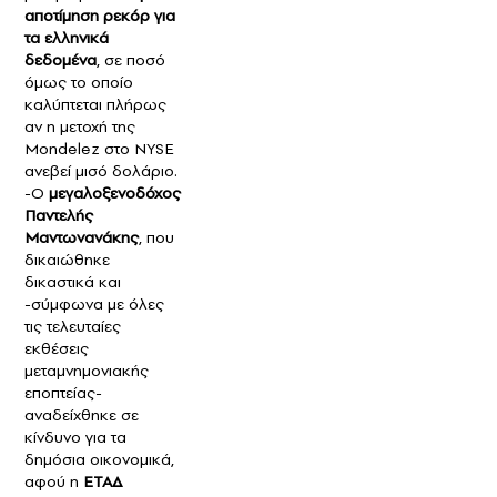
αποτίμηση ρεκόρ για
τα ελληνικά
δεδομένα
, σε ποσό
όμως το οποίο
καλύπτεται πλήρως
αν η μετοχή της
Mondelez στο NYSE
ανεβεί μισό δολάριο.
-Ο
μεγαλοξενοδόχος
Παντελής
Μαντωνανάκης
, που
δικαιώθηκε
δικαστικά και
-σύμφωνα με όλες
τις τελευταίες
εκθέσεις
μεταμνημονιακής
εποπτείας-
αναδείχθηκε σε
κίνδυνο για τα
δημόσια οικονομικά,
αφού η
ΕΤΑΔ