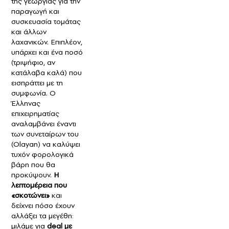
της γεωργίας για την
παραγωγή και
συσκευασία τομάτας
και άλλων
λαχανικών. Επιπλέον,
υπάρχει και ένα ποσό
(τριψήφιο, αν
κατάλαβα καλά) που
εισπράττει με τη
συμφωνία. Ο
Έλληνας
επιχειρηματίας
αναλαμβάνει έναντι
των συνεταίρων του
(Olayan) να καλύψει
τυχόν φορολογικά
βάρη που θα
προκύψουν.
Η
λεπτομέρεια που
«σκοτώνει»
και
δείχνει πόσο έχουν
αλλάξει τα μεγέθη:
μιλάμε για
deal με