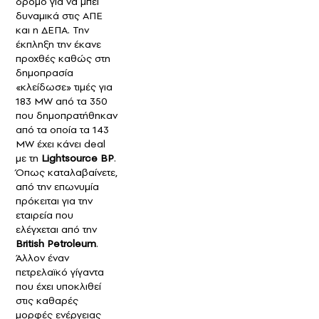
δρόμο για να μπει
δυναμικά στις ΑΠΕ
και η ΔΕΠΑ. Την
έκπληξη την έκανε
προχθές καθώς στη
δημοπρασία
«κλείδωσε» τιμές για
183 MW από τα 350
που δημοπρατήθηκαν
από τα οποία τα 143
MW έχει κάνει deal
με τη
Lightsource BP
.
Όπως καταλαβαίνετε,
από την επωνυμία
πρόκειται για την
εταιρεία που
ελέγχεται από την
British Petroleum
.
Άλλον έναν
πετρελαϊκό γίγαντα
που έχει υποκλιθεί
στις καθαρές
μορφές ενέργειας