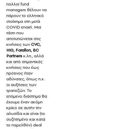
πολλοί fund
managers θέλουν να
πάρουν το ελληνικό
στοίχημα στη μετά
COVID εποχή. Μια
τάση που
αποτυπώνεται στις
κινήσεις των
CVC,
HIG, Farallon, ΒC
Partners
κ.λπ., αλλά
και από σημαντικές
κινήσεις που έως
πρότινος ήταν
αδύνατες, όπως π.χ.
οι αυξήσεις των
τραπεζών. Το
επόμενο διάστημα θα
έχουμε έναν ακόμη
κρίκο σε αυτήν την
αλυσίδα και είναι (το
συζητημένο και κατά
το παρελθόν) deal