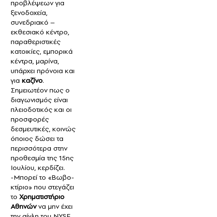
προβλέψεων για
ξενοδοχεία,
συνεδριακό –
εκθεσιακό κέντρο,
παραθεριστικές
κατοικίες, εμπορικά
κέντρα, μαρίνα,
υπάρχει πρόνοια και
για
καζίνο
.
Σημειωτέον πως ο
διαγωνισμός είναι
πλειοδοτικός και οι
προσφορές
δεσμευτικές, κοινώς
όποιος δώσει τα
περισσότερα στην
προθεσμία της 15ης
Ιουλίου, κερδίζει.
-Μπορεί το «Βωβο-
κτίριο» που στεγάζει
το
Χρηματιστήριο
Αθηνών
να μην έχει
την αίγλη του NYSE