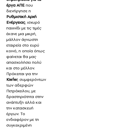
έργα ΑΠΕ
που
διενήργησε η
Ρυθμιστική Αρχή
Ενέργειας
, ισχυρό
παιχνίδι με τις τιμές
έκανε μια μικρή,
μάλλον άγνωστη
εταιρεία στο ευρύ
κοινό, η οποία όπως
φαίνεται θα μας
απασχολήσει πολύ
και στο μέλλον.
Πρόκειται για την
Kiefer
, συμφερόντων
των αδερφών
Πετρόχειλου, με
δραστηριότητα στην
ανάπτυξη αλλά και
την κατασκευή
έργων. Το
ενδιαφέρον με τη
συγκεκριμένη