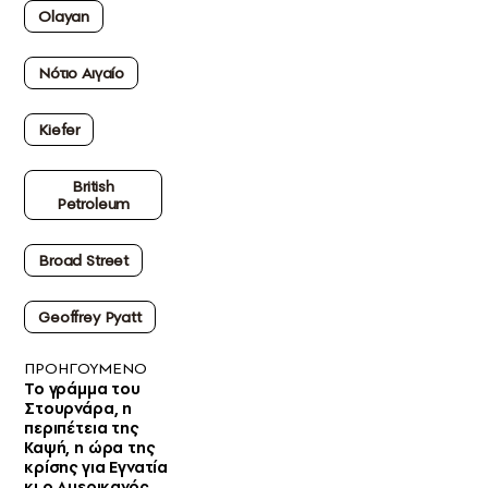
Olayan
Νότιο Αιγαίο
Kiefer
British
Petroleum
Broad Street
Geoffrey Pyatt
ΠΡΟΗΓΟΥΜΕΝΟ
Το γράμμα του
Στουρνάρα, η
περιπέτεια της
Καψή, η ώρα της
κρίσης για Εγνατία
κι ο Αμερικανός