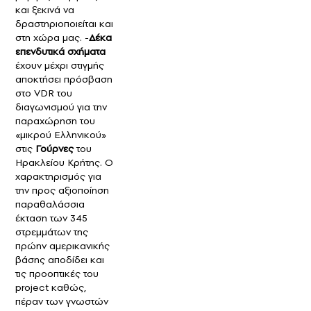
και ξεκινά να
δραστηριοποιείται και
στη χώρα μας. -
Δέκα
επενδυτικά σχήματα
έχουν μέχρι στιγμής
αποκτήσει πρόσβαση
στο VDR του
διαγωνισμού για την
παραχώρηση του
«μικρού Ελληνικού»
στις
Γούρνες
του
Ηρακλείου Κρήτης. Ο
χαρακτηρισμός για
την προς αξιοποίηση
παραθαλάσσια
έκταση των 345
στρεμμάτων της
πρώην αμερικανικής
βάσης αποδίδει και
τις προοπτικές του
project καθώς,
πέραν των γνωστών