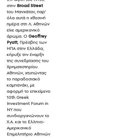
στην
Broad Street
του Μανχάταν, παρ'
όλα αυτά η χθεσινή
ημέρα στη Λ. Αθηνών
είχε αμερικανικό
άρωμα. Ο
Geoffrey
Pyatt
, Πρέσβης των
ΗΠΑ στην Ελλάδα,
κήρυξε την έναρξη
της συνεδρίασης του
Χρηματιστηρίου
Αθηνών, χτυπώντας
το παραδοσιακό
καμπανάκι, με
αφορμή το επικείμενο
10th Greek
Investment Forum in
NY που
συνδιοργανώνουν το
Χ.Α. και το Ελληνο-
Αμερικανικό
Επιμελητήριο Αθηνών