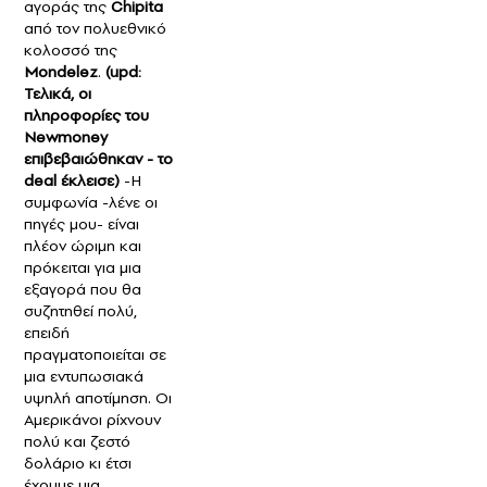
αγοράς της
Chipita
από τον πολυεθνικό
κολοσσό της
Mondelez
.
(upd:
Τελικά, οι
πληροφορίες του
Newmoney
επιβεβαιώθηκαν - το
deal έκλεισε)
-Η
συμφωνία -λένε οι
πηγές μου- είναι
πλέον ώριμη και
πρόκειται για μια
εξαγορά που θα
συζητηθεί πολύ,
επειδή
πραγματοποιείται σε
μια εντυπωσιακά
υψηλή αποτίμηση. Οι
Αμερικάνοι ρίχνουν
πολύ και ζεστό
δολάριο κι έτσι
έχουμε μια