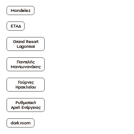
Mondelez
ΕΤΑΔ
Grand Resort
Lagonissi
Παντελής
Μαντωνανάκης
Γούρνες
Ηρακλείου
Ρυθμιστική
Αρχή Ενέργειας
dark room