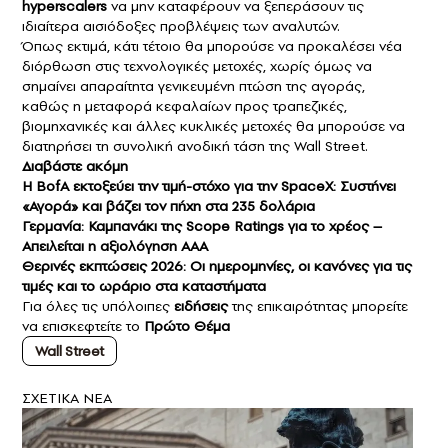
hyperscalers
να μην καταφέρουν να ξεπεράσουν τις
ιδιαίτερα αισιόδοξες προβλέψεις των αναλυτών.
Όπως εκτιμά, κάτι τέτοιο θα μπορούσε να προκαλέσει νέα
διόρθωση στις τεχνολογικές μετοχές, χωρίς όμως να
σημαίνει απαραίτητα γενικευμένη πτώση της αγοράς,
καθώς η μεταφορά κεφαλαίων προς τραπεζικές,
βιομηχανικές και άλλες κυκλικές μετοχές θα μπορούσε να
διατηρήσει τη συνολική ανοδική τάση της Wall Street.
Διαβάστε ακόμη
H BοfA εκτοξεύει την τιμή-στόχο για την SpaceX: Συστήνει
«Αγορά» και βάζει τον πήχη στα 235 δολάρια
Γερμανία: Καμπανάκι της Scope Ratings για το χρέος –
Aπειλείται η αξιολόγηση ΑΑΑ
Θερινές εκπτώσεις 2026: Οι ημερομηνίες, οι κανόνες για τις
τιμές και το ωράριο στα καταστήματα
Για όλες τις υπόλοιπες
ειδήσεις
της επικαιρότητας μπορείτε
να επισκεφτείτε το
Πρώτο Θέμα
Wall Street
ΣXETIKA NEA