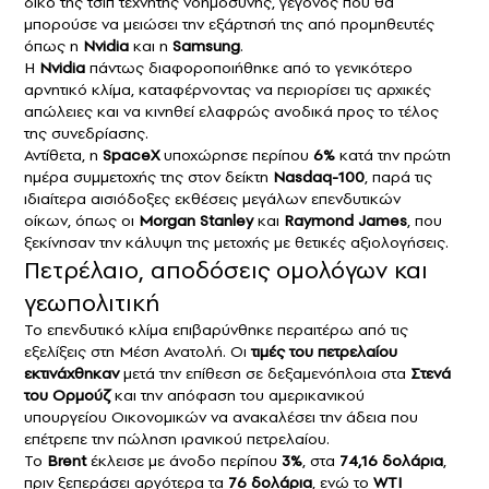
δικό της τσιπ τεχνητής νοημοσύνης, γεγονός που θα
μπορούσε να μειώσει την εξάρτησή της από προμηθευτές
όπως η
Nvidia
και η
Samsung
.
Η
Nvidia
πάντως διαφοροποιήθηκε από το γενικότερο
αρνητικό κλίμα, καταφέρνοντας να περιορίσει τις αρχικές
απώλειες και να κινηθεί ελαφρώς ανοδικά προς το τέλος
της συνεδρίασης.
Αντίθετα, η
SpaceX
υποχώρησε περίπου
6%
κατά την πρώτη
ημέρα συμμετοχής της στον δείκτη
Nasdaq-100
, παρά τις
ιδιαίτερα αισιόδοξες εκθέσεις μεγάλων επενδυτικών
οίκων, όπως οι
Morgan Stanley
και
Raymond James
, που
ξεκίνησαν την κάλυψη της μετοχής με θετικές αξιολογήσεις.
Πετρέλαιο, αποδόσεις ομολόγων και
γεωπολιτική
Το επενδυτικό κλίμα επιβαρύνθηκε περαιτέρω από τις
εξελίξεις στη Μέση Ανατολή. Οι
τιμές του πετρελαίου
εκτινάχθηκαν
μετά την επίθεση σε δεξαμενόπλοια στα
Στενά
του Ορμούζ
και την απόφαση του αμερικανικού
υπουργείου Οικονομικών να ανακαλέσει την άδεια που
επέτρεπε την πώληση ιρανικού πετρελαίου.
Το
Brent
έκλεισε με άνοδο περίπου
3%
, στα
74,16 δολάρια
,
πριν ξεπεράσει αργότερα τα
76 δολάρια
, ενώ το
WTI