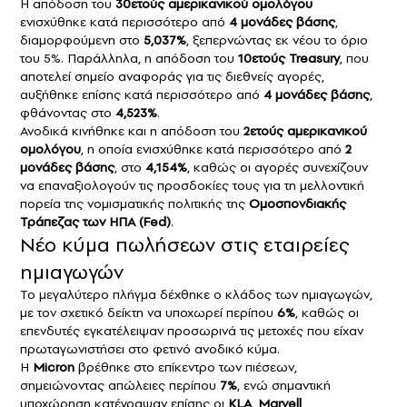
Η απόδοση του
30ετούς αμερικανικού ομολόγου
ενισχύθηκε κατά περισσότερο από
4 μονάδες βάσης
,
διαμορφούμενη στο
5,037%
, ξεπερνώντας εκ νέου το όριο
του 5%. Παράλληλα, η απόδοση του
10ετούς Treasury
, που
αποτελεί σημείο αναφοράς για τις διεθνείς αγορές,
αυξήθηκε επίσης κατά περισσότερο από
4 μονάδες βάσης
,
φθάνοντας στο
4,523%
.
Ανοδικά κινήθηκε και η απόδοση του
2ετούς αμερικανικού
ομολόγου
, η οποία ενισχύθηκε κατά περισσότερο από
2
μονάδες βάσης
, στο
4,154%
, καθώς οι αγορές συνεχίζουν
να επαναξιολογούν τις προσδοκίες τους για τη μελλοντική
πορεία της νομισματικής πολιτικής της
Ομοσπονδιακής
Τράπεζας των ΗΠΑ (Fed)
.
Νέο κύμα πωλήσεων στις εταιρείες
ημιαγωγών
Το μεγαλύτερο πλήγμα δέχθηκε ο κλάδος των ημιαγωγών,
με τον σχετικό δείκτη να υποχωρεί περίπου
6%
, καθώς οι
επενδυτές εγκατέλειψαν προσωρινά τις μετοχές που είχαν
πρωταγωνιστήσει στο φετινό ανοδικό κύμα.
Η
Micron
βρέθηκε στο επίκεντρο των πιέσεων,
σημειώνοντας απώλειες περίπου
7%
, ενώ σημαντική
υποχώρηση κατέγραψαν επίσης οι
KLA
,
Marvell