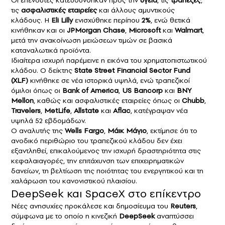
Οι επενδυτές κατευθύνθηκαν προς την
υγεία
, τις
τράπεζες
,
τις
ασφαλιστικές εταιρείες
και άλλους αμυντικούς
κλάδους. Η
Eli Lilly
ενισχύθηκε περίπου
2%
, ενώ θετικά
κινήθηκαν και οι
JPMorgan Chase
,
Microsoft
και
Walmart
,
μετά την ανακοίνωση μειώσεων τιμών σε βασικά
καταναλωτικά προϊόντα.
Ιδιαίτερα ισχυρή παρέμεινε η εικόνα του χρηματοπιστωτικού
κλάδου. Ο δείκτης
State Street Financial Sector Fund
(XLF)
κινήθηκε σε νέα ιστορικά υψηλά, ενώ τραπεζικοί
όμιλοι όπως οι
Bank of America
,
US Bancorp
και
BNY
Mellon
, καθώς και ασφαλιστικές εταιρείες όπως οι
Chubb
,
Travelers
,
MetLife
,
Allstate
και
Aflac
, κατέγραψαν νέα
υψηλά 52 εβδομάδων.
Ο αναλυτής της
Wells Fargo
,
Μάικ Μάγιο
, εκτίμησε ότι το
ανοδικό περιθώριο του τραπεζικού κλάδου δεν έχει
εξαντληθεί, επικαλούμενος την ισχυρή δραστηριότητα στις
κεφαλαιαγορές, την επιτάχυνση των επιχειρηματικών
δανείων, τη βελτίωση της ποιότητας του ενεργητικού και τη
χαλάρωση του κανονιστικού πλαισίου.
DeepSeek και SpaceX στο επίκεντρο
Νέες ανησυχίες προκάλεσε και δημοσίευμα του
Reuters
,
σύμφωνα με το οποίο η κινεζική
DeepSeek
αναπτύσσει