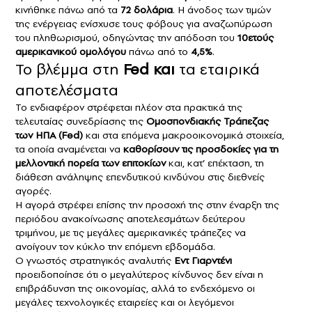
κινήθηκε πάνω από τα
72 δολάρια
. Η άνοδος των τιμών
της ενέργειας ενίσχυσε τους φόβους για αναζωπύρωση
του πληθωρισμού, οδηγώντας την απόδοση του
10ετούς
αμερικανικού ομολόγου
πάνω από το
4,5%
.
Το βλέμμα στη
Fed και
τα εταιρικά
αποτελέσματα
Το ενδιαφέρον στρέφεται πλέον στα πρακτικά της
τελευταίας συνεδρίασης της
Ομοσπονδιακής Τράπεζας
των ΗΠΑ (Fed)
και στα επόμενα μακροοικονομικά στοιχεία,
τα οποία αναμένεται να
καθορίσουν τις προσδοκίες για τη
μελλοντική πορεία των επιτοκίων
και, κατ’ επέκταση, τη
διάθεση ανάληψης επενδυτικού κινδύνου στις διεθνείς
αγορές.
Η αγορά στρέφει επίσης την προσοχή της στην έναρξη της
περιόδου ανακοίνωσης αποτελεσμάτων δεύτερου
τριμήνου, με τις μεγάλες αμερικανικές τράπεζες να
ανοίγουν τον κύκλο την επόμενη εβδομάδα.
Ο γνωστός στρατηγικός αναλυτής
Εντ Γιαρντένι
προειδοποίησε ότι ο μεγαλύτερος κίνδυνος δεν είναι η
επιβράδυνση της οικονομίας, αλλά το ενδεχόμενο οι
μεγάλες τεχνολογικές εταιρείες και οι λεγόμενοι