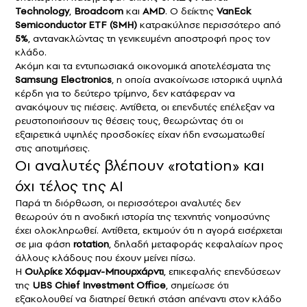
Technology
,
Broadcom
και
AMD
. Ο δείκτης
VanEck
Semiconductor ETF (SMH)
κατρακύλησε περισσότερο από
5%
, αντανακλώντας τη γενικευμένη αποστροφή προς τον
κλάδο.
Ακόμη και τα εντυπωσιακά οικονομικά αποτελέσματα της
Samsung Electronics
, η οποία ανακοίνωσε ιστορικά υψηλά
κέρδη για το δεύτερο τρίμηνο, δεν κατάφεραν να
ανακόψουν τις πιέσεις. Αντίθετα, οι επενδυτές επέλεξαν να
ρευστοποιήσουν τις θέσεις τους, θεωρώντας ότι οι
εξαιρετικά υψηλές προσδοκίες είχαν ήδη ενσωματωθεί
στις αποτιμήσεις.
Οι αναλυτές βλέπουν «rotation» και
όχι τέλος της AI
Παρά τη διόρθωση, οι περισσότεροι αναλυτές δεν
θεωρούν ότι η ανοδική ιστορία της τεχνητής νοημοσύνης
έχει ολοκληρωθεί. Αντίθετα, εκτιμούν ότι η αγορά εισέρχεται
σε μια φάση
rotation
, δηλαδή μεταφοράς κεφαλαίων προς
άλλους κλάδους που έχουν μείνει πίσω.
Η
Ουλρίκε Χόφμαν-Μπουρχάρντι
, επικεφαλής επενδύσεων
της
UBS Chief Investment Office
, σημείωσε ότι
εξακολουθεί να διατηρεί θετική στάση απέναντι στον κλάδο