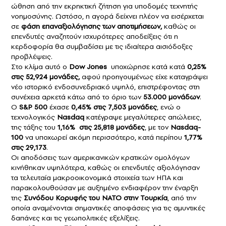
ώθηση από την εκρηκτική ζήτηση για υποδομές τεχνητής
νοημοσύνης. Ωστόσο, η αγορά δείχνει πλέον να εισέρχεται
σε
φάση επαναξιολόγησης των αποτιμήσεων,
καθώς οι
επενδυτές αναζητούν ισχυρότερες αποδείξεις ότι η
κερδοφορία θα συμβαδίσει με τις ιδιαίτερα αισιόδοξες
προβλέψεις.
Στο κλίμα αυτό ο
Dow Jones
υποχώρησε κατά κατά
0,25%
στις 52,924 μονάδες,
αφού προηγουμένως είχε καταγράψει
νέο ιστορικό ενδοσυνεδριακό υψηλό, επιστρέφοντας στη
συνέχεια αρκετά κάτω από το όριο των
53.000 μονάδων
.
Ο
S&P 500
έχασε
0,45% στις 7,503 μονάδες
, ενώ ο
τεχνολογικός
Nasdaq
κατέγραψε μεγαλύτερες απώλειες,
της τάξης του
1,16% στις 25,818 μονάδες
, με τον
Nasdaq-
100
να υποχωρεί ακόμη περισσότερο, κατά περίπου
1,77%
στις 29,173
.
Οι αποδόσεις των αμερικανικών κρατικών ομολόγων
κινήθηκαν υψηλότερα, καθώς οι επενδυτές αξιολόγησαν
τα τελευταία μακροοικονομικά στοιχεία των ΗΠΑ και
παρακολουθούσαν με αυξημένο ενδιαφέρον την έναρξη
της
Συνόδου Κορυφής του ΝΑΤΟ στην Τουρκία
, από την
οποία αναμένονται σημαντικές αποφάσεις για τις αμυντικές
δαπάνες και τις γεωπολιτικές εξελίξεις.