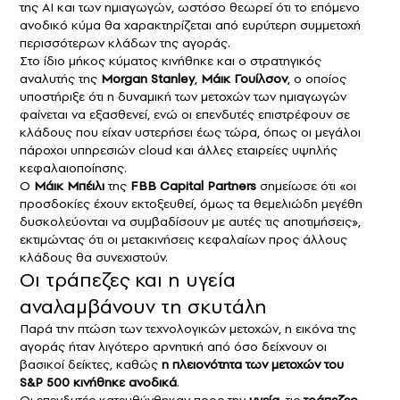
της AI και των ημιαγωγών, ωστόσο θεωρεί ότι το επόμενο
ανοδικό κύμα θα χαρακτηρίζεται από ευρύτερη συμμετοχή
περισσότερων κλάδων της αγοράς.
Στο ίδιο μήκος κύματος κινήθηκε και ο στρατηγικός
αναλυτής της
Morgan Stanley
,
Μάικ Γουίλσον
, ο οποίος
υποστήριξε ότι η δυναμική των μετοχών των ημιαγωγών
φαίνεται να εξασθενεί, ενώ οι επενδυτές επιστρέφουν σε
κλάδους που είχαν υστερήσει έως τώρα, όπως οι μεγάλοι
πάροχοι υπηρεσιών cloud και άλλες εταιρείες υψηλής
κεφαλαιοποίησης.
Ο
Μάικ Μπέιλι
της
FBB Capital Partners
σημείωσε ότι «οι
προσδοκίες έχουν εκτοξευθεί, όμως τα θεμελιώδη μεγέθη
δυσκολεύονται να συμβαδίσουν με αυτές τις αποτιμήσεις»,
εκτιμώντας ότι οι μετακινήσεις κεφαλαίων προς άλλους
κλάδους θα συνεχιστούν.
Οι τράπεζες και η υγεία
αναλαμβάνουν τη σκυτάλη
Παρά την πτώση των τεχνολογικών μετοχών, η εικόνα της
αγοράς ήταν λιγότερο αρνητική από όσο δείχνουν οι
βασικοί δείκτες, καθώς
η πλειονότητα των μετοχών του
S&P 500 κινήθηκε ανοδικά
.