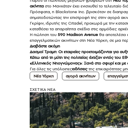
Παρότι οι πωλήσεις μεγάλων γραφείων στη
Νέα Υό
ακίνητα
στο Μανχάταν έχει ενισχυθεί το τελευταίο δι
Πρόσφατα, η Blackstone Inc. βρισκόταν σε διαπραγμ
σηματοδοτώντας την επιστροφή της στην αγορά ακι
Γκρίφιν, ιδρυτής της Citadel, προχωρά με την κατ
καταθέσει τα απαραίτητα σχέδια στις αρμόδιες αρχέ
Η πώληση του
590 Madison Avenue
θα αποτελέσει έ
επαγγελματικών ακινήτων στη Νέα Υόρκη, σε μια περ
Διαβάστε ακόμη
Δασμοί Τραμπ: Οι εταιρείες προετοιμάζονται για αυ
Κάτω από τη μύτη της πολιτείας έχτιζαν εντός του
«Ελληνικός Νηογνώμονας»: Ξανά στο σφυρί και με αυ
Για όλες τις υπόλοιπες
ειδήσεις
της επικαιρότητας μπ
Νέα Υόρκη
αγορά ακινήτων
επαγγελματ
ΣXETIKA NEA