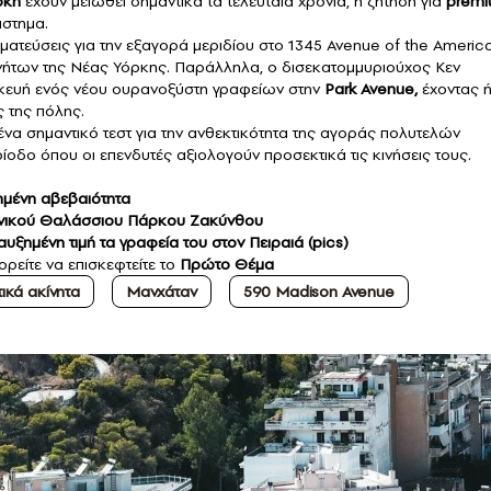
ρκη
έχουν μειωθεί σημαντικά τα τελευταία χρόνια, η ζήτηση για
prem
άστημα.
ατεύσεις για την εξαγορά μεριδίου στο 1345 Avenue of the America
νήτων της Νέας Υόρκης. Παράλληλα, ο δισεκατομμυριούχος Κεν
ασκευή ενός νέου ουρανοξύστη γραφείων στην
Park Avenue,
έχοντας 
ς της πόλης.
να σημαντικό τεστ για την ανθεκτικότητα της αγοράς πολυτελών
ίοδο όπου οι επενδυτές αξιολογούν προσεκτικά τις κινήσεις τους.
ξημένη αβεβαιότητα
 Εθνικού Θαλάσσιου Πάρκου Ζακύνθου
ξημένη τιμή τα γραφεία του στον Πειραιά (pics)
ορείτε να επισκεφτείτε το
Πρώτο Θέμα
ικά ακίνητα
Μανχάταν
590 Madison Avenue