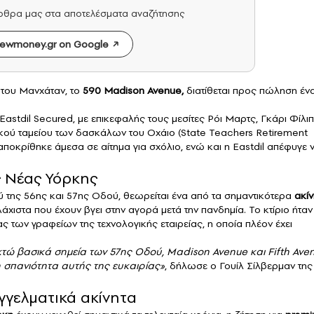
άρθρα μας στα αποτελέσματα αναζήτησης
ewmoney.gr on Google
του Μανχάταν, το
590 Madison Avenue,
διατίθεται προς πώληση ένα
 Eastdil Secured, με επικεφαλής τους μεσίτες Ρόι Μαρτς, Γκάρι Φίλι
ικού ταμείου των δασκάλων του Οχάιο (State Teachers Retirement
ταποκρίθηκε άμεσα σε αίτημα για σχόλιο, ενώ και η Eastdil απέφυγε 
ς Νέας Υόρκης
ύ της 56ης και 57ης Οδού, θεωρείται ένα από τα σημαντικότερα
ακίν
χιστα που έχουν βγει στην αγορά μετά την πανδημία. Το κτίριο ήταν
 των γραφείων της τεχνολογικής εταιρείας, η οποία πλέον έχει
τώ βασικά σημεία των 57ης Οδού, Madison Avenue και Fifth Ave
η σπανιότητα αυτής της ευκαιρίας»
, δήλωσε ο Γουίλ Σίλβερμαν της
γγελματικά ακίνητα