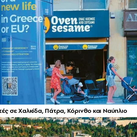
τές σε Χαλκίδα, Πάτρα, Κόρινθο και Ναύπλιο