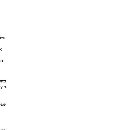
ντι
πς
να
ητα
 για
nue