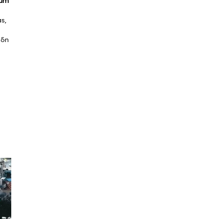
ium
s,
ήδη