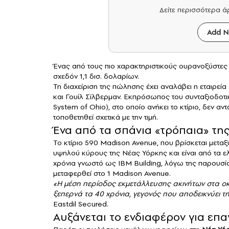
Δείτε περισσότερα 
Add N
Ένας από τους πιο χαρακτηριστικούς ουρανοξύστες 
σχεδόν 1,1 δισ. δολαρίων.
Τη διαχείριση της πώλησης έχει αναλάβει η εταιρεία
και Γουίλ Σίλβερμαν. Εκπρόσωπος του συνταξιοδοτ
System of Ohio), στο οποίο ανήκει το κτίριο, δεν αν
τοποθετηθεί σχετικά με την τιμή.
Ένα από τα σπάνια «τρόπαια» τη
Το κτίριο 590 Madison Avenue, που βρίσκεται μεταξ
υψηλού κύρους της Νέας Υόρκης και είναι από τα ελά
χρόνια γνωστό ως IBM Building, λόγω της παρουσίας
μεταφερθεί στο 1 Madison Avenue.
«Η μέση περίοδος εκμετάλλευσης ακινήτων στα οκ
ξεπερνά τα 40 χρόνια, γεγονός που αποδεικνύει τ
Eastdil Secured.
Αυξάνεται το ενδιαφέρον για επα