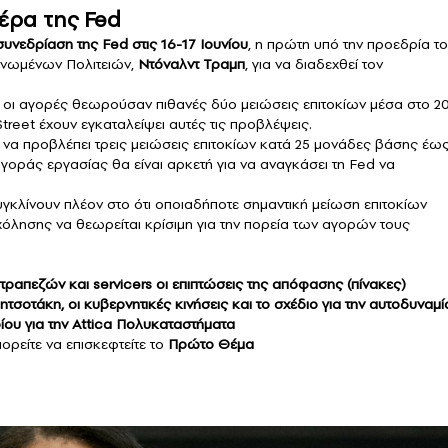
έρα της Fed
συνεδρίαση της Fed στις 16-17 Ιουνίου
, η πρώτη υπό την προεδρία τ
Ηνωμένων Πολιτειών,
Ντόναλντ Τραμπ
, για να διαδεχθεί τον
 οι αγορές θεωρούσαν πιθανές δύο μειώσεις επιτοκίων μέσα στο 20
treet έχουν εγκαταλείψει αυτές τις προβλέψεις.
ί να προβλέπει τρεις μειώσεις επιτοκίων κατά 25 μονάδες βάσης έως
αγοράς εργασίας θα είναι αρκετή για να αναγκάσει τη Fed να
συγκλίνουν πλέον στο ότι οποιαδήποτε σημαντική μείωση επιτοκίων
σχόλησης να θεωρείται κρίσιμη για την πορεία των αγορών τους
ραπεζών και servicers οι επιπτώσεις της απόφασης (πίνακες)
σοτάκη, οι κυβερνητικές κινήσεις και το σχέδιο για την αυτοδυναμί
ου για την Attica Πολυκαταστήματα
ορείτε να επισκεφτείτε το
Πρώτο Θέμα