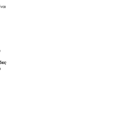
ναι
υ
δες
η