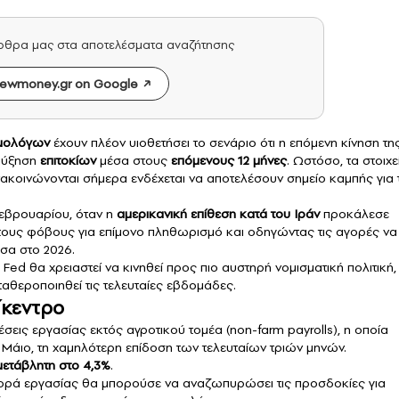
άρθρα μας στα αποτελέσματα αναζήτησης
ewmoney.gr on Google
ομολόγων
έχουν πλέον υιοθετήσει το σενάριο ότι η επόμενη κίνηση τη
 αύξηση
επιτοκίων
μέσα στους
επόμενους 12 μήνες
. Ωστόσο, τα στοιχε
ακοινώνονται σήμερα ενδέχεται να αποτελέσουν σημείο καμπής για τ
Φεβρουαρίου, όταν η
αμερικανική επίθεση κατά του Ιράν
προκάλεσε
 τους φόβους για επίμονο πληθωρισμό και οδηγώντας τις αγορές να
έσα στο 2026.
 Fed θα χρειαστεί να κινηθεί προς πιο αυστηρή νομισματική πολιτική,
σταθεροποιηθεί τις τελευταίες εβδομάδες.
ίκεντρο
θέσεις εργασίας
εκτός αγροτικού τομέα (non-farm payrolls), η οποία
ν Μάιο, τη χαμηλότερη επίδοση των τελευταίων τριών μηνών.
αμετάβλητη στο 4,3%
.
γορά εργασίας θα μπορούσε να αναζωπυρώσει τις προσδοκίες για