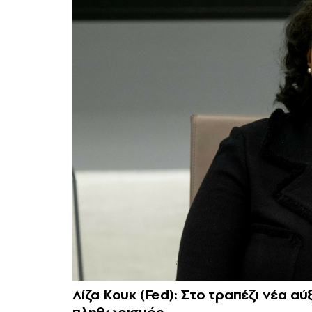
Λίζα Κουκ (Fed): Στο τραπέζι νέα α
πληθωρισμός