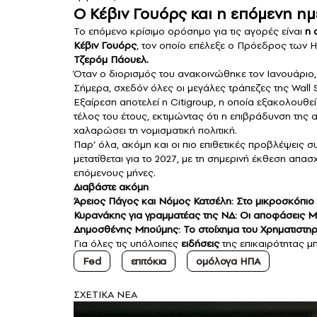
Ο Κέβιν Γουόρς και η επόμενη ημ
Το επόμενο κρίσιμο ορόσημο για τις αγορές είναι
η 
Κέβιν Γουόρς
, τον οποίο επέλεξε ο Πρόεδρος των 
Τζερόμ
Πάουελ.
Όταν ο διορισμός του ανακοινώθηκε τον Ιανουάριο,
Σήμερα, σχεδόν όλες οι μεγάλες τράπεζες της Wall S
Εξαίρεση αποτελεί η Citigroup, η οποία εξακολουθε
τέλος του έτους, εκτιμώντας ότι η επιβράδυνση της 
χαλαρώσει τη νομισματική πολιτική.
Παρ’ όλα, ακόμη και οι πιο επιθετικές προβλέψεις 
μετατίθεται για το 2027, με τη σημερινή έκθεση απα
επόμενους μήνες.
Διαβάστε ακόμη
Άρειος Πάγος και Νόμος Κατσέλη: Στο μικροσκόπιο τ
Κυρανάκης για γραμματέας της ΝΔ: Οι αποφάσεις Μητ
Δημοσθένης Μπούμης: Το στοίχημα του Χρηματιστηρί
Για όλες τις υπόλοιπες
ειδήσεις
της επικαιρότητας μπ
Fed
επιτόκια
ομόλογα ΗΠΑ
ΣXETIKA NEA