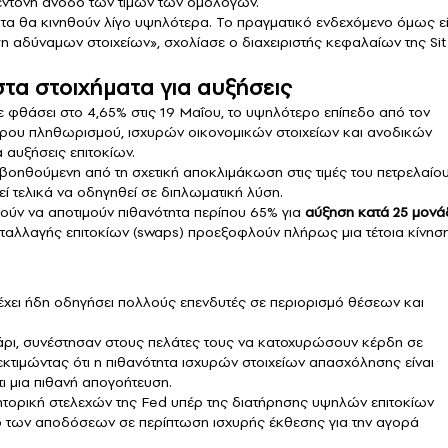
έντονη άνοδο των τιμών των ομολόγων.
ότατα θα κινηθούν λίγο υψηλότερα. Το πραγματικό ενδεχόμενο όμως εί
 αδύναμων στοιχείων», σχολίασε ο διαχειριστής κεφαλαίων της Sit
στα στοιχήματα για αυξήσεις
ε φθάσει στο 4,65% στις 19 Μαΐου, το υψηλότερο επίπεδο από τον
ρου πληθωρισμού, ισχυρών οικονομικών στοιχείων και ανοδικών
 αυξήσεις επιτοκίων.
 βοηθούμενη από τη σχετική αποκλιμάκωση στις τιμές του πετρελαίο
εί τελικά να οδηγηθεί σε διπλωματική λύση.
ούν να αποτιμούν πιθανότητα περίπου 65% για
αύξηση κατά 25 μονά
ταλλαγής επιτοκίων (swaps) προεξοφλούν πλήρως μια τέτοια κίνησ
έχει ήδη οδηγήσει πολλούς επενδυτές σε περιορισμό θέσεων και
πάρι, συνέστησαν στους πελάτες τους να κατοχυρώσουν κέρδη σε
κτιμώντας ότι η πιθανότητα ισχυρών στοιχείων απασχόλησης είναι
ι μια πιθανή απογοήτευση.
ητορική στελεχών της Fed υπέρ της διατήρησης υψηλών επιτοκίων
ο των αποδόσεων σε περίπτωση ισχυρής έκθεσης για την αγορά