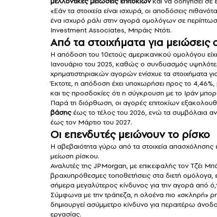
μελλοντικές μειώσεις επιτοκίων
και να οδηγήσει σε 
«Εάν τα στοιχεία είναι ισχυρά, οι αποδόσεις πιθαν
ένα ισχυρό ράλι στην αγορά ομολόγων σε περίπτωση
Investment Associates, Μπράις Ντότι.
Από τα στοιχήματα για μειώσεις 
Η απόδοση του
10ετούς αμερικανικού ομολόγου
είχ
Ιανουάριο του 2025, καθώς ο συνδυασμός υψηλότε
χρηματιστηριακών αγορών ενίσχυε τα στοιχήματα για
Έκτοτε, η απόδοση έχει υποχωρήσει προς το 4,46%,
και τις προσδοκίες ότι η σύγκρουση με το Ιράν μπορ
Παρά τη διόρθωση, οι αγορές επιτοκίων εξακολουθ
βάσης
έως το τέλος του 2026, ενώ τα συμβόλαια αν
έως τον Μάρτιο του 2027.
Οι επενδυτές μειώνουν το ρίσκο
Η αβεβαιότητα γύρω από τα στοιχεία απασχόλησης 
μείωση ρίσκου.
Αναλυτές της JPMorgan, με επικεφαλής τον Τζέι Μ
βραχυπρόθεσμες τοποθετήσεις στα διετή ομόλογα, ε
σήμερα μεγαλύτερος κίνδυνος για την αγορά από ό,τ
Σύμφωνα με την τράπεζα, η ολοένα πιο «σκληρή» ρ
δημιουργεί ασύμμετρο κίνδυνο για περαιτέρω άνοδ
εργασίας.