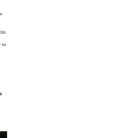
ου
26.
 το
α