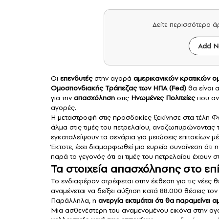
Δείτε περισσότερα 
Add N
Οι
επενδυτές
στην αγορά
αμερικανικών κρατικών 
Ομοσπονδιακής Τράπεζας των ΗΠΑ (
Fed
)
θα είναι
για την
απασχόληση
στις
Ηνωμένες Πολιτείες
που αν
αγορές.
Η μεταστροφή στις προσδοκίες ξεκίνησε στα τέλη 
άλμα στις τιμές του πετρελαίου, αναζωπυρώνοντας
εγκαταλείψουν τα σενάρια για μειώσεις επιτοκίων μ
Έκτοτε, έχει διαμορφωθεί μια ευρεία συναίνεση ότι η
παρά το γεγονός ότι οι τιμές του πετρελαίου έχουν 
Τα στοιχεία απασχόλησης στο επ
Το ενδιαφέρον στρέφεται στην
έκθεση για τις νέες 
αναμένεται να δείξει αύξηση κατά 88.000 θέσεις το
Παράλληλα, η
ανεργία εκτιμάται ότι θα παραμείνει 
Μια ασθενέστερη του αναμενομένου εικόνα στην α