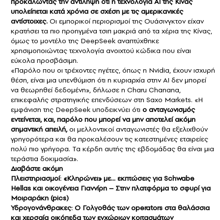
προκαλώντας την αντίληψη ότι η τεχνολογία AI της Κίνας
υπολείπεται κατά χρόνια σε σχέση με τις αμερικανικές
αντίστοιχες.
Οι εμπορικοί περιορισμοί της Ουάσινγκτον είχαν
κρατήσει τα πιο προηγμένα τσιπ μακριά από τα χέρια της Κίνας,
όμως το μοντέλο της DeepSeek αναπτύχθηκε
χρησιμοποιώντας τεχνολογία ανοιχτού κώδικα που είναι
εύκολα προσβάσιμη.
«Παρόλο που οι τρέχοντες ηγέτες, όπως η Nvidia, έχουν ισχυρή
θέση, είναι μια υπενθύμιση ότι η κυριαρχία στην AI δεν μπορεί
να θεωρηθεί δεδομένη», δήλωσε η Charu Chanana,
επικεφαλής στρατηγικής επενδύσεων στη Saxo Markets. «Η
εμφάνιση της DeepSeek υποδεικνύει ότι
ο ανταγωνισμός
εντείνεται, και, παρόλο που μπορεί να μην αποτελεί ακόμη
σημαντική απειλή,
οι μελλοντικοί ανταγωνιστές θα εξελιχθούν
γρηγορότερα και θα προκαλέσουν τις κατεστημένες εταιρείες
πολύ πιο γρήγορα. Τα κέρδη αυτής της εβδομάδας θα είναι μια
τεράστια δοκιμασία».
Διαβάστε ακόμη
Πλειστηριασμοί: «Κληρώνει» με… εκπτώσεις για Schwabe
Hellas και οικογένεια Γιαννίρη – Στην πλατφόρμα το σφυρί για
Μοιραράκη (pics)
Υδρογονάνθρακες: Ο Γολγοθάς των operators στα θαλάσσια
και χερσαία οικόπεδα των εγχώριων κοιτασμάτων