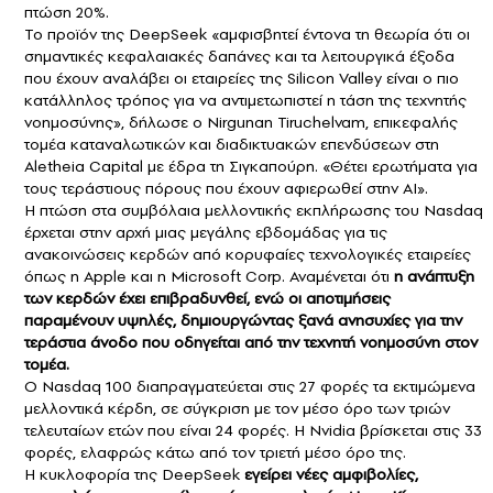
πτώση 20%.
Το προϊόν της DeepSeek «αμφισβητεί έντονα τη θεωρία ότι οι
σημαντικές κεφαλαιακές δαπάνες και τα λειτουργικά έξοδα
που έχουν αναλάβει οι εταιρείες της Silicon Valley είναι ο πιο
κατάλληλος τρόπος για να αντιμετωπιστεί η τάση της τεχνητής
νοημοσύνης», δήλωσε ο Nirgunan Tiruchelvam, επικεφαλής
τομέα καταναλωτικών και διαδικτυακών επενδύσεων στη
Aletheia Capital με έδρα τη Σιγκαπούρη. «Θέτει ερωτήματα για
τους τεράστιους πόρους που έχουν αφιερωθεί στην AI».
Η πτώση στα συμβόλαια μελλοντικής εκπλήρωσης του Nasdaq
έρχεται στην αρχή μιας μεγάλης εβδομάδας για τις
ανακοινώσεις κερδών από κορυφαίες τεχνολογικές εταιρείες
όπως η Apple και η Microsoft Corp. Αναμένεται ότι
η ανάπτυξη
των κερδών έχει επιβραδυνθεί, ενώ οι αποτιμήσεις
παραμένουν υψηλές, δημιουργώντας ξανά ανησυχίες για την
τεράστια άνοδο που οδηγείται από την τεχνητή νοημοσύνη στον
τομέα.
Ο Nasdaq 100 διαπραγματεύεται στις 27 φορές τα εκτιμώμενα
μελλοντικά κέρδη, σε σύγκριση με τον μέσο όρο των τριών
τελευταίων ετών που είναι 24 φορές. Η Nvidia βρίσκεται στις 33
φορές, ελαφρώς κάτω από τον τριετή μέσο όρο της.
Η κυκλοφορία της DeepSeek
εγείρει νέες αμφιβολίες,