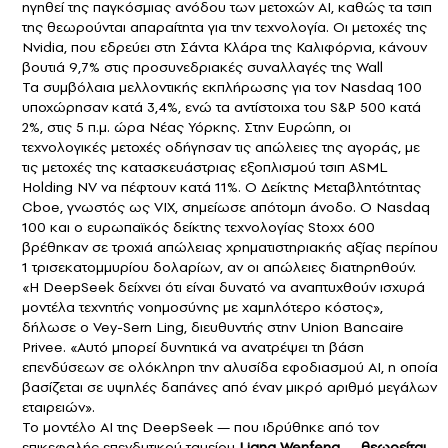
ηγηθεί της παγκόσμιας ανόδου των μετοχών AI, καθώς τα τσιπ
της θεωρούνται απαραίτητα για την τεχνολογία. Οι μετοχές της
Nvidia, που εδρεύει στη Σάντα Κλάρα της Καλιφόρνια, κάνουν
βουτιά 9,7% στις προσυνεδριακές συναλλαγές της Wall
Τα συμβόλαια μελλοντικής εκπλήρωσης για τον Nasdaq 100
υποχώρησαν κατά 3,4%, ενώ τα αντίστοιχα του S&P 500 κατά
2%, στις 5 π.μ. ώρα Νέας Υόρκης. Στην Ευρώπη, οι
τεχνολογικές μετοχές οδήγησαν τις απώλειες της αγοράς, με
τις μετοχές της κατασκευάστριας εξοπλισμού τσιπ ASML
Holding NV να πέφτουν κατά 11%. Ο Δείκτης Μεταβλητότητας
Cboe, γνωστός ως VIX, σημείωσε απότομη άνοδο. Ο Nasdaq
100 και ο ευρωπαϊκός δείκτης τεχνολογίας Stoxx 600
βρέθηκαν σε τροχιά απώλειας χρηματιστηριακής αξίας περίπου
1 τρισεκατομμυρίου δολαρίων, αν οι απώλειες διατηρηθούν.
«Η DeepSeek δείχνει ότι είναι δυνατό να αναπτυχθούν ισχυρά
μοντέλα τεχνητής νοημοσύνης με χαμηλότερο κόστος»,
δήλωσε ο Vey-Sern Ling, διευθυντής στην Union Bancaire
Privee. «Αυτό μπορεί δυνητικά να ανατρέψει τη βάση
επενδύσεων σε ολόκληρη την αλυσίδα εφοδιασμού AI, η οποία
βασίζεται σε υψηλές δαπάνες από έναν μικρό αριθμό μεγάλων
εταιρειών».
Το μοντέλο AI της DeepSeek — που ιδρύθηκε από τον
επικεφαλής επενδυτικού ταμείου
Liang Wenfeng
—
θεωρείται