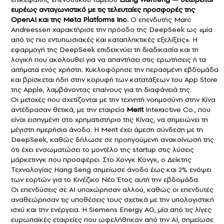
ευρέως ανταγωνιστικό με τις τελευταίες προσφορές της
OpenAI και της Meta Platforms Inc.
Ο επενδυτής Marc
Andreessen χαρακτήρισε την πρόοδο της DeepSeek ως «μία
από τις πιο εντυπωσιακές και καταπληκτικές εξελίξεις». Η
εφαρμογή της DeepSeek επιδεικνύει τη διαδικασία και τη
λογική που ακολουθεί για να απαντήσει στις ερωτήσεις ή τα
αιτήματα ενός χρήστη. Κυκλοφόρησε την περασμένη εβδομάδα
και βρίσκεται ήδη στην κορυφή των κατατάξεων του App Store
της Apple, λαμβάνοντας επαίνους για τη διαφάνειά της.
Οι μετοχές που σχετίζονται με την τεχνητή νοημοσύνη στην Κίνα
αντέδρασαν θετικά, με την εταιρεία
Merit
Interactive Co., που
είναι εισηγμένη στο χρηματιστήριο της Κίνας, να σημειώνει τη
μέγιστη ημερήσια άνοδο. Η Merit έχει άμεση σύνδεση με τη
DeepSeek, καθώς δήλωσε σε προηγούμενη ανακοίνωσή της
ότι έχει ενσωματώσει το μοντέλο της startup στις λύσεις
μάρκετινγκ που προσφέρει. Στο Χονγκ Κονγκ, ο Δείκτης
Τεχνολογίας Hang Seng σημείωσε άνοδο έως και 2% ενόψει
των εορτών για το Κινέζικο Νέο Έτος αυτή την εβδομάδα.
Οι επενδύσεις σε AI υποχώρησαν αλλού, καθώς οι επενδυτές
αναθεώρησαν τις υποθέσεις τους σχετικά με την υπολογιστική
ισχύ και την ενέργεια. Η Siemens Energy AG, μία από τις λίγες
ευρωπαϊκές εταιρείες που ωφελήθηκαν από την AI, σημείωσε