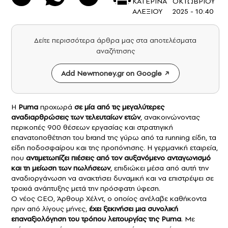
ΚΑΤΕΡΙΝΑ
ΟΚΤΩΒΡΙΟΥ
ΑΛΕΞΙΟΥ
2025 - 10:40
Δείτε περισσότερα άρθρα μας στα αποτελέσματα
αναζήτησης
Add Newmoney.gr on Google
Η
Puma
προχωρά
σε μία από τις μεγαλύτερες
αναδιαρθρώσεις των τελευταίων ετών
, ανακοινώνοντας
περικοπές 900 θέσεων εργασίας και στρατηγική
επανατοποθέτηση του brand της γύρω από τα running είδη, τα
είδη ποδοσφαίρου και της προπόνησης. Η γερμανική εταιρεία,
που
αντιμετωπίζει πιέσεις από τον αυξανόμενο ανταγωνισμό
και τη μείωση των πωλήσεων
, επιδιώκει μέσα από αυτή την
αναδιοργάνωση να ανακτήσει δυναμική και να επιστρέψει σε
τροχιά ανάπτυξης μετά την πρόσφατη ύφεση.
Ο νέος CEO, Άρθουρ Χέλντ, ο οποίος ανέλαβε καθήκοντα
πριν από λίγους μήνες,
έχει ξεκινήσει μια συνολική
επαναξιολόγηση του τρόπου λειτουργίας της Puma
. Με