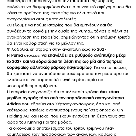
επίκεντρο το μάρκετινγκ και την ταυτότητα της μάρκας,
επιδιώκει να διαμορφώσει ένα πιο συνεκτικό αφήγημα που θα
κάνει τα προϊόντα της εταιρείας πιο ελκυστικά και
αναγνωρίσιμα στους καταναλωτές.
«Θέλουμε να πούμε ιστορίες που θα εμπνέουν και θα
συνδέουν το κοινό με την ουσία της Puma», τόνισε ο Χέλντ σε
ανακοίνωση της εταιρείας, σημειώνοντας ότι η επόμενη τριετία
θα είναι καθοριστική για το μέλλον της.
Φιλοδοξία: επιστροφή στην ανάπτυξη έως το 2027
Η
Puma
στοχεύει
να επανέλθει σε ρυθμούς ανάπτυξης μέχρι
το 2027 και να εδραιώσει τη θέση της ως μία από τις τρεις
κορυφαίες αθλητικές μάρκες παγκοσμίως
. Για να το πετύχει,
θα χρειαστεί να αναπτύσσεται ταχύτερα από τον μέσο όρο του
κλάδου και να παρουσιάζει υγιή κερδοφορία σε
μεσοπρόθεσμο ορίζοντα.
Η εταιρεία αναγνωρίζει ότι τα τελευταία χρόνια
έχει χάσει
μερίδιο αγοράς τόσο από την παραδοσιακή ανταγωνίστρια
Adidas
που εδρεύει στο Χέρτσογκενάουραχ, όσο και από
νεότερους, ταχέως αναπτυσσόμενους παίκτες όπως οι On
Holding AG και Hoka, που έχουν ενισχύσει τη θέση τους στο
χώρο του running και της μόδας.
Τα οικονομικά αποτελέσματα του τρίτου τριμήνου ήταν
χαμηλότερα των προσδοκιών των αναλυτών, καθώς οι