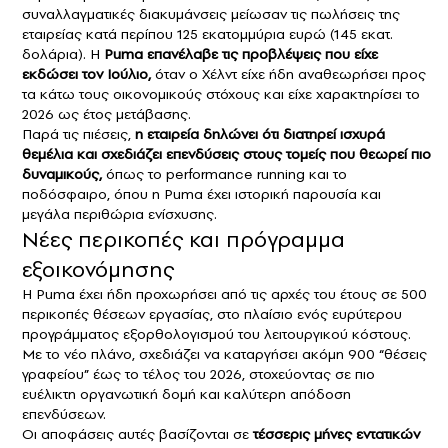
συναλλαγματικές διακυμάνσεις μείωσαν τις πωλήσεις της
εταιρείας κατά περίπου 125 εκατομμύρια ευρώ (145 εκατ.
δολάρια). Η
Puma επανέλαβε τις προβλέψεις που είχε
εκδώσει τον Ιούλιο,
όταν ο Χέλντ είχε ήδη αναθεωρήσει προς
τα κάτω τους οικονομικούς στόχους και είχε χαρακτηρίσει το
2026 ως έτος μετάβασης.
Παρά τις πιέσεις,
η εταιρεία δηλώνει ότι διατηρεί ισχυρά
θεμέλια και σχεδιάζει επενδύσεις στους τομείς που θεωρεί πιο
δυναμικούς,
όπως το performance running και το
ποδόσφαιρο, όπου η Puma έχει ιστορική παρουσία και
μεγάλα περιθώρια ενίσχυσης.
Νέες περικοπές και πρόγραμμα
εξοικονόμησης
Η Puma έχει ήδη προχωρήσει από τις αρχές του έτους σε 500
περικοπές θέσεων εργασίας, στο πλαίσιο ενός ευρύτερου
προγράμματος εξορθολογισμού του λειτουργικού κόστους.
Με το νέο πλάνο, σχεδιάζει να καταργήσει ακόμη 900 “θέσεις
γραφείου” έως το τέλος του 2026, στοχεύοντας σε πιο
ευέλικτη οργανωτική δομή και καλύτερη απόδοση
επενδύσεων.
Οι αποφάσεις αυτές βασίζονται σε
τέσσερις μήνες εντατικών