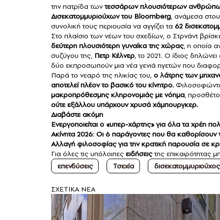
την πατρίδα των
τεσσάρων πλουσιότερων ανθρώπων
Δισεκατομμυριούχων του Bloomberg
, ανάμεσα στο
συνολική τους περιουσία να αγγίζει τα
62 δισεκατομ
Στο πλαίσιο των νέων του σχεδίων, ο Στρνάντ βρίσκε
δεύτερη πλουσιότερη γυναίκα της χώρας
, η οποία 
συζύγου της,
Πετρ Κέλνερ
, το 2021. Ο ίδιος δηλώνει 
δύο εκπροσωπούν μια νέα γενιά ηγετών που διαφοροπ
Παρά το νεαρό της ηλικίας του,
ο λάτρης των μηχανο
αποτελεί πλέον το βασικό του κίνητρο.
Φιλοσοφώντας 
μακροπρόθεσμης κληρονομιάς με νόημα
, προσθέτο
ούτε εξάλλου υπάρχουν χρυσά χάμπουργκερ.
Διαβάστε ακόμη
Ενεργοποιείται ο «υπερ-χάρτης» για όλα τα χρέη πο
Ακίνητα 2026: Οι 6 παράγοντες που θα καθορίσουν τι
Αλλαγή φιλοσοφίας για την κρατική παρουσία σε κρί
Για όλες τις υπόλοιπες
ειδήσεις
της επικαιρότητας μπ
επενδύσεις
Τσεχία
δισεκατομμυριούχος
ΣXETIKA NEA