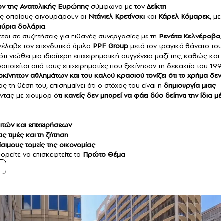
 της Ανατολικής Ευρώπης
σύμφωνα με τον
Δείκτη
υς οποίους φιγουράρουν οι
Ντάνιελ Κρετίνσκι
και
Κάρελ Κόμαρεκ
, με
μύρια δολάρια
.
ται σε συζητήσεις για πιθανές συνεργασίες με τη
Ρενάτα Κελνέροβα,
ανέλαβε τον επενδυτικό όμιλο
PPF Group
μετά τον τραγικό θάνατο το
ότι νιώθει μια ιδιαίτερη επιχειρηματική συγγένεια μαζί της, καθώς και 
οιείται από τους επιχειρηματίες που ξεκίνησαν τη δεκαετία του 199
κίνητων αθλημάτων και του καλού κρασιού τονίζει ότι το χρήμα δεν
τη θέση του, επισημαίνει ότι ο στόχος του είναι η
δημιουργία μιας
ντας με χιούμορ ότι
κανείς δεν μπορεί να φάει δύο δείπνα την ίδια μ
λιτών και επιχειρήσεων
ς τιμές και τη ζήτηση
σιμους τομείς της οικονομίας
ορείτε να επισκεφτείτε το
Πρώτο Θέμα