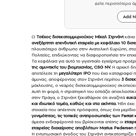
Δείτε περισσότερα 
Add N
Ο
Τσέχος
δισεκατομμυριούχος
Μίχαλ Στρνάντ
κάνει
ανεξάρτητη επενδυτική εταιρεία με κεφάλαιο 10 δι
πλουσιότερο άνθρωπο στην Ανατολική Ευρώπη, στοχ
Πολιτείες, επιδιώκοντας να διαφοροποιήσει την επιχ
Τα κεφάλαια για αυτό το γιγαντιαίο εγχείρημα προέ
της αμυντικής του βιομηχανίας, CSG NV.
Η αρχική δη
αποτέλεσε τη
μεγαλύτερη
IPO
που έχει καταγραφεί π
άμυνας, αποφέροντας στον Στρνάντ περίπου
3 δισεκ
μόχλευσης, ο νεαρός δισεκατομμυριούχος σκοπεύει 
Αυτή τη φορά, η στρατηγική του εστιάζει αποκλειστικ
στην Πράγα, ο Στρνάντ ξεκαθάρισε ότι αναζητά
ευκα
και ιδιωτικό τομέα, καθώς και στα ακίνητα.
Ήδη έχει 
στοιχεία που απέκτησε πρόσφατα, όπως ένα μερίδιο
γονιμότητας, τις τοπικές αντιπροσωπείες των Ferrar
άμεσα ενδιαφέροντά του βρίσκονται επίσης οι
εταιρ
εταιρείας διαχείρισης αποβλήτων Marius Pedersen 
Η εντυπωσιακή άνοδος του Στρνάντ αντικατοπτρίζει 