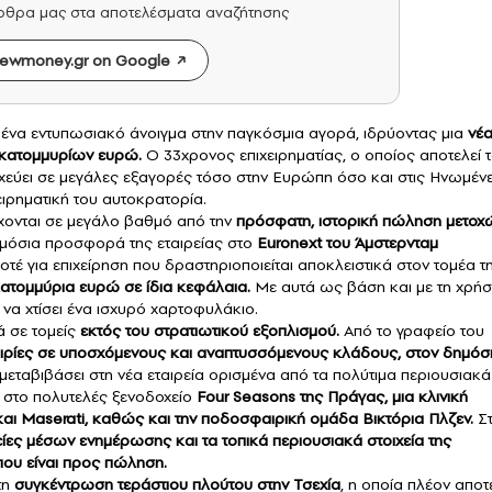
άρθρα μας στα αποτελέσματα αναζήτησης
ewmoney.gr on Google
 ένα εντυπωσιακό άνοιγμα στην παγκόσμια αγορά, ιδρύοντας μια
νέα
σεκατομμυρίων ευρώ.
Ο 33χρονος επιχειρηματίας, ο οποίος αποτελεί 
εύει σε μεγάλες εξαγορές τόσο στην Ευρώπη όσο και στις Ηνωμέν
ειρηματική του αυτοκρατορία.
ρχονται σε μεγάλο βαθμό από την
πρόσφατη, ιστορική πώληση μετοχ
μόσια προσφορά της εταιρείας στο
Euronext του Άμστερνταμ
οτέ για επιχείρηση που δραστηριοποιείται αποκλειστικά στον τομέα τ
ατομμύρια ευρώ σε ίδια κεφάλαια.
Με αυτά ως βάση και με τη χρή
να χτίσει ένα ισχυρό χαρτοφυλάκιο.
ά σε τομείς
εκτός του στρατιωτικού εξοπλισμού.
Από το γραφείο του
ιρίες σε υποσχόμενους και αναπτυσσόμενους κλάδους, στον δημόσ
μεταβιβάσει στη νέα εταιρεία ορισμένα από τα πολύτιμα περιουσιακά
 στο πολυτελές ξενοδοχείο
Four Seasons της Πράγας, μια κλινική
i και Maserati, καθώς και την ποδοσφαιρική ομάδα Βικτόρια Πλζεν.
Σ
είες μέσων ενημέρωσης και τα τοπικά περιουσιακά στοιχεία της
που είναι προς πώληση.
τη
συγκέντρωση τεράστιου πλούτου στην Τσεχία
, η οποία πλέον αποτ