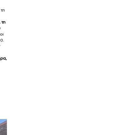
 τη
 τη
υ
οι
0.
έρα,