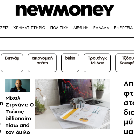
ΣΕΙΣ
ΧΡΗΜΑΤΙΣΤΗΡΙΟ
ΠΟΛΙΤΙΚΗ
ΔΙΕΘΝΗ
ΕΛΛΑΔΑ
ΕΝΕΡΓΕΙΑ
Βιετνάμ
οικονομική
birkin
Τρουόνγκ
Τζόου
απάτη
Μι Λαν
Κουνφέι
Απ
φτ
Μίχαλ
στ
ρη
Στρνάντ: Ο
δι
Τσέχος
billionaire
μύ
0
πίσω από
μα
α
τον όμιλο