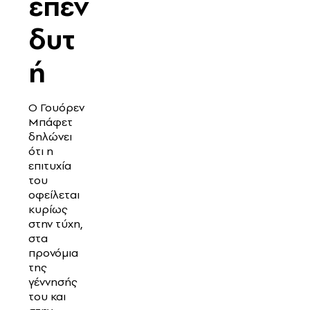
επεν
δυτ
ή
Ο Γουόρεν
Μπάφετ
δηλώνει
ότι η
επιτυχία
του
οφείλεται
κυρίως
στην τύχη,
στα
προνόμια
της
γέννησής
του και