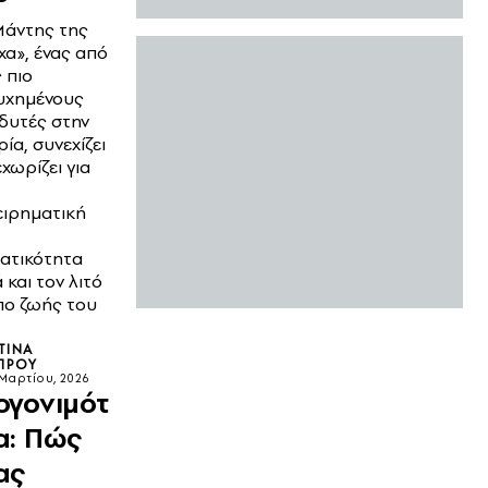
Μάντης της
α», ένας από
 πιο
υχημένους
δυτές στην
ρία, συνεχίζει
εχωρίζει για
ειρηματική
ατικότητα
 και τον λιτό
πο ζωής του
ΤΊΝΑ
ΠΡΟΥ
 Μαρτίου, 2026
ογονιμότ
α: Πώς
ας