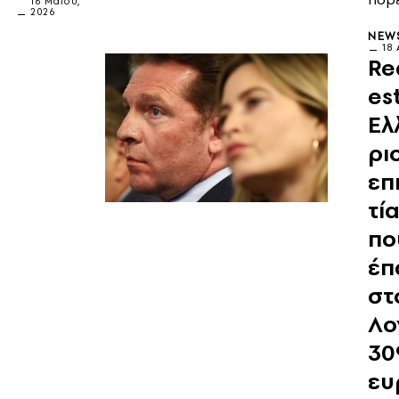
16 Μαΐου,
2026
NEW
18 
Re
es
Ελ
ρι
επ
τί
πο
έπ
στ
Λο
30
ευ