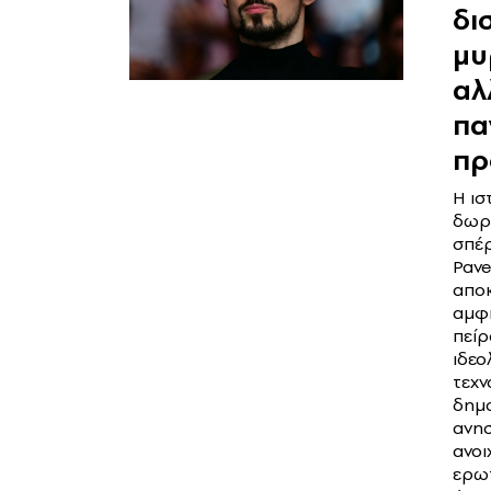
δι
μυ
αλ
πα
πρ
Η ισ
δωρ
σπέ
Pave
αποκ
αμφ
πείρ
ιδεο
τεχν
δημ
ανησ
ανοι
ερωτ