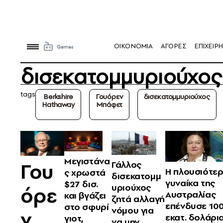
OIKONOMIA
ΑΓΟΡΕΣ
ΕΠΙΧΕΙΡΗ
δισεκατομμυριούχος
tags
Berkshire
Γουόρεν
δισεκατομμυριούχος
Hathaway
Μπάφετ
Μεγιστάνα
Γου
Γάλλος
Η πλουσιότε
ς χρωστά
δισεκατομμ
γυναίκα της
$27 δισ.
υριούχος
όρε
Αυστραλίας
και βγάζει
ζητά αλλαγή
επένδυσε 10
στο σφυρί
νόμου για
ν
εκατ. δολάρι
γιοτ,
να μην