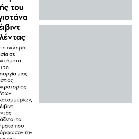
ής του
γιστάνα
έιβιντ
λέντας
 τη σκληρή
σία σε
οκτήματα
ι τη
ουργία μιας
στιας
οκρατορίας
νήτων
κατομμυρίων,
έιβιντ
έντας
άζεται τα
ήματα που
μόρφωσαν την
ία του