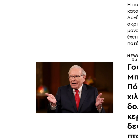
Η π
κατο
Λονδ
ακρ
μονο
έχει
ποτ
NEW
3 Α
Γο
Μπ
Πό
χι
δο
κε
δε
πτ