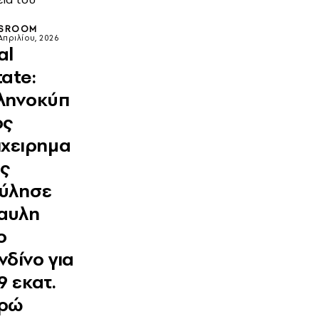
SROOM
Απριλίου, 2026
al
tate:
ληνοκύπ
ος
ιχειρημα
ας
ύλησε
αυλη
ο
νδίνο για
9 εκατ.
ρώ