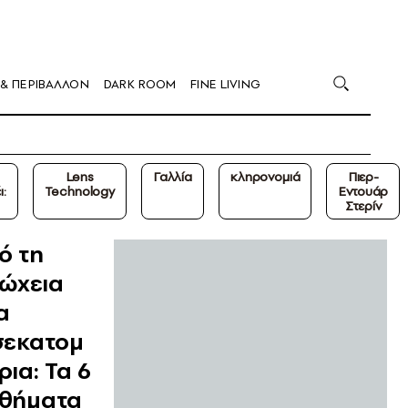
 & ΠΕΡΙΒΑΛΛΟΝ
DARK ROOM
FINE LIVING
Lens
Γαλλία
κληρονομιά
Πιερ-
:
Technology
Εντουάρ
Στερίν
ό τη
ώχεια
α
σεκατομ
ρια: Τα 6
θήματα