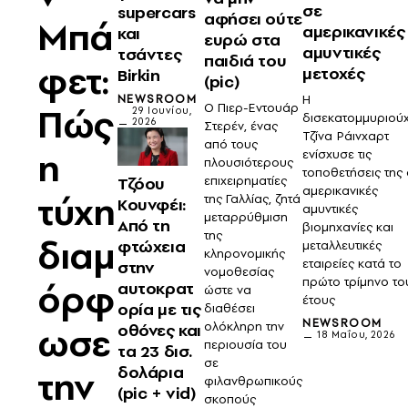
σε
supercars
αφήσει ούτε
Μπά
αμερικανικές
και
ευρώ στα
αμυντικές
τσάντες
παιδιά του
φετ:
μετοχές
Birkin
(pic)
Η
NEWSROOM
Πώς
Ο Πιερ-Εντουάρ
29 Ιουνίου,
δισεκατομμυριού
2026
Στερέν, ένας
Τζίνα Ράινχαρτ
από τους
η
ενίσχυσε τις
πλουσιότερους
τοποθετήσεις της
Τζόου
επιχειρηματίες
αμερικανικές
τύχη
της Γαλλίας, ζητά
Κουνφέι:
αμυντικές
μεταρρύθμιση
Από τη
βιομηχανίες και
της
διαμ
φτώχεια
μεταλλευτικές
κληρονομικής
εταιρείες κατά το
στην
νομοθεσίας
πρώτο τρίμηνο το
όρφ
αυτοκρατ
ώστε να
έτους
ορία με τις
διαθέσει
NEWSROOM
ωσε
ολόκληρη την
οθόνες και
18 Μαΐου, 2026
περιουσία του
τα 23 δισ.
σε
δολάρια
την
φιλανθρωπικούς
(pic + vid)
σκοπούς