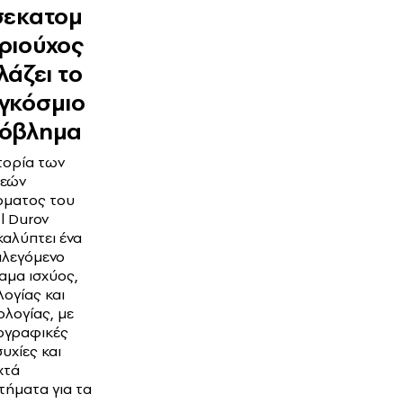
σεκατομ
ριούχος
λάζει το
γκόσμιο
όβλημα
τορία των
εών
ρματος του
l Durov
αλύπτει ένα
ιλεγόμενο
αμα ισχύος,
λογίας και
ολογίας, με
ογραφικές
υχίες και
χτά
ήματα για τα