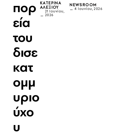
πορ
ΚΑΤΕΡΊΝΑ
NEWSROOM
ΑΛΕΞΊΟΥ
4 Ιουνίου, 2026
21 Ιουνίου,
2026
εία
του
δισε
κατ
ομμ
υριο
ύχο
υ