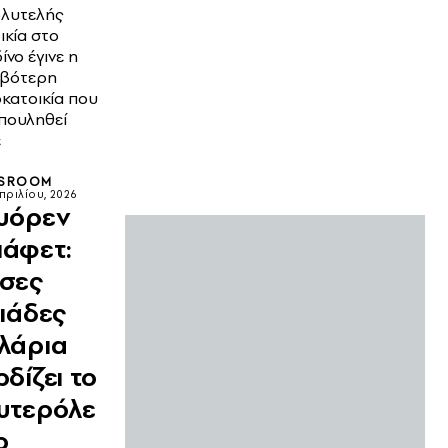
ολυτελής
ικία στο
ίνο έγινε η
ιβότερη
κατοικία που
 πουληθεί
έ
SROOM
πριλίου, 2026
υόρεν
άφετ:
σες
λιάδες
λάρια
ρδίζει το
υτερόλε
ο