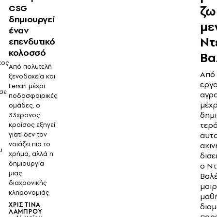
CSG
ζω
δημιουργεί
με
έναν
Ντ
επενδυτικό
κολοσσό
Βα
χος
Από πολυτελή
Από
ξενοδοχεία και
εργα
Ferrari μέχρι
 σε
αγρ
ποδοσφαιρικές
μέχρ
ομάδες, ο
δημι
33χρονος
τερά
κροίσος εξηγεί
γιατί δεν τον
αυτ
νοιάζει πια το
ακι
υ
χρήμα, αλλά η
δισε
δημιουργία
ο Ντ
μιας
Βαλ
διαχρονικής
μοιρ
κληρονομιάς
μαθ
ΧΡΙΣΤΊΝΑ
δια
ΛΆΜΠΡΟΥ
πορε