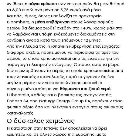
Αντίθετα, η
πάγια χρέωση
των νοικοκυριών θα μειωθεί από
τα 6,08 ευρώ ανά μήνα σε 5,75 ευρώ ανά μήνα.
Και πάλι, όμως, όπως υπολογίζει το πρακτορείο
Bloomberg, η
μέση επιβάρυνση
στους λογαριασμούς
αερίου θα διαμορφωθεί σχεδόν στο 140%, χωρίς μάλιστα
να λαμβάνονται υπόψη ενδεχόμενες διακυμάνσεις στη
χονδρική αγορά κατά τους επόμενους 12 μήνες.
Από την πλευρά της, η ισπανική κυβέρνηση επεξεργάζεται
διάφορα σχέδια, προκειμένου να περιορίσει τις τιμές του
αερίου, το οποίο χρησιμοποιείται από τις εταιρείες για την
παραγωγή ηλεκτρικής ενέργειας. Ωστόσο, αυτά τα μέτρα
δεν περιλαμβάνουν το αέριο, το οποίο χρησιμοποιείται από
τους λιανικούς καταναλωτές, παρά το γεγονός ότι ένα
μεγάλο μέρος των νοικοκυριών χρησιμοποιεί το
συγκεκριμένο καύσιμο για
θέρμανση και ζεστό νερό.
Η Iberdrola, καθώς και ο βασικός της ανταγωνιστής,
Endesa SA and Naturgy Energy Group SA, παρέχουν τόσο
φυσικό αέριο όσο και ηλεκτρική ενέργεια στους οικιακούς
καταναλωτές.
Ο δύσκολος χειμώνας
Η κατάσταση στην Ισπανία δεν αποκλείεται να β
ρει
«μι
μητές» και σε άλλες χώρες της Ευρώπης, με το