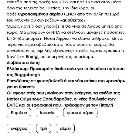
επίπεδο από τις αρχές του 2022 και πολύ κοντά στον μέσο
όρο της τελευταίας 10ετίας. Την ίδια ώρα, οι
ροές
υγροποιημένου αερίου
(LNG) από την άλλη πλευρά
του Ατλαντικού συνεχίζουν «ακάθεκτες».
Όμως, κανείς δεν γνωρίζει τι θα γίνει σε λίγους μήνες από
τώρα. Θα μπορούν οι ΗΠΑ να στέλνουν μεγάλες ποσότητες
LNG; Θα μπορεί η Νότια Αφρική να εξάγει άνθρακα; «Είναι
πέρα για πέρα αβέβαιο κατά πόσο αυτές οι χώρες θα
συνεχίσουν τις υψηλές εξαγωγές» τονίζει χαρακτηριστικά η
δανέζικη
Energi
, σε σημερινό της σημείωμα.
Διαβάστε επίσης:
Ελλάκτωρ: Προχωρά η διαδικασία για τη δημόσια πρόταση
της Reggeborgh
Επενδύσεις σε φωτοβολταϊκά και νέοι στόχοι στο «ραντάρ»
για τη Sarantis
Οι εφοπλιστές που μπαίνουν στην ενέργεια, τα σχέδια της
Motor Oil με τους Σαουδάραβες, οι νέες δουλειές των
ΕΛΠΕ και οι εφοριακοί που… τράκαραν με τον Πιτσιλή
Ευρώπη
Ισπανία
φυσικό αέριο
ενέργεια
τιμή
αέριο