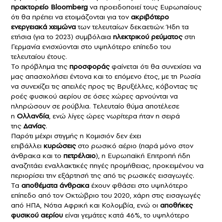
πρακτορείο
Bloomberg
να προειδοποιεί τους Ευρωπαίους
ότι θα πρέπει να
ετοιμάζονται
για τον
ακριβότερο
ενεργειακά χειμώνα
των τελευταίων δεκαετιών.
Ήδη
τα
ετήσια (για το 2023) συμβόλαια
ηλεκτρικού ρεύματος
στη
Γερμανία ενισχύονται στο υψηλότερο επίπεδο του
τελευταίου έτους.
Το πρόβλημα της
προσφοράς
φαίνεται ότι θα συνεχίσει να
μας απασχολήσει έντονα και το επόμενο έτος, με τη Ρωσία
να συνεχίζει τις απειλές προς τις Βρυξέλλες, κόβοντας τις
ροές φυσικού αερίου σε όσες χώρες αρνούνται να
πληρώσουν σε ρούβλια. Τελευταίο θύμα αποτέλεσε
η
Ολλανδία
, ενώ λίγες ώρες νωρίτερα ήταν η σειρά
της
Δανίας
.
Παρότι μέχρι στιγμής η Κομισιόν δεν έχει
επιβάλλει
κυρώσεις
στο ρωσικό αέριο (παρά μόνο στον
άνθρακα και το
πετρέλαιο
), η Ευρωπαϊκή Επιτροπή ήδη
αναζητάει εναλλακτικές πηγές προμήθειας, προκειμένου να
περιορίσει την εξάρτησή της από τις ρωσικές εισαγωγές.
Τα
αποθέματα άνθρακα
έχουν φθάσει στο υψηλότερο
επίπεδο από τον Οκτώβριο του 2020, χάρη στις εισαγωγές
από ΗΠΑ, Νότια Αφρική και Κολομβία, ενώ οι
αποθήκες
φυσικού αερίου
είναι γεμάτες κατά 46%, το υψηλότερο