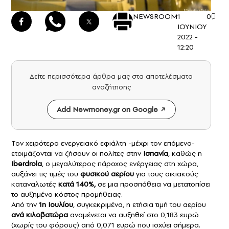
NEWSROOM
1
0
ΙΟΥΝΙΟΥ
2022 -
12:20
Δείτε περισσότερα άρθρα μας στα αποτελέσματα
αναζήτησης
Add Newmoney.gr on Google
Τον χειρότερο ενεργειακό εφιάλτη -μέχρι τον επόμενο-
ετοιμάζονται να ζήσουν οι πολίτες στην
Ισπανία
, καθώς η
Iberdrola
, ο μεγαλύτερος πάροχος ενέργειας στη χώρα,
αυξάνει τις τιμές του
φυσικού αερίου
για τους οικιακούς
καταναλωτές
κατά 140%,
σε μια προσπάθεια να μετατοπίσει
το αυξημένο κόστος προμήθειας.
Από την
1η Ιουλίου
, συγκεκριμένα, η ετήσια τιμή του αερίου
ανά κιλοβατώρα
αναμένεται να αυξηθεί στο 0,183 ευρώ
(χωρίς του φόρους) από 0,071 ευρώ που ισχύει σήμερα.