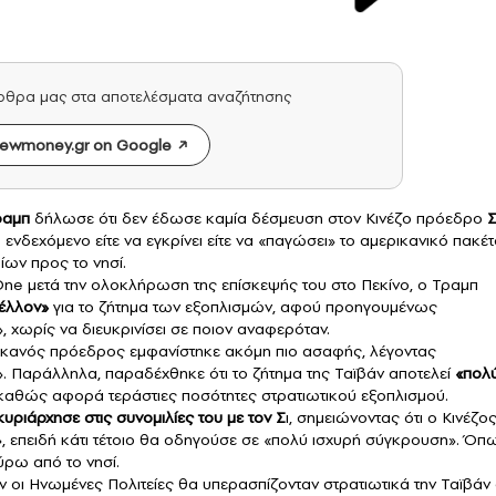
άρθρα μας στα αποτελέσματα αναζήτησης
ewmoney.gr on Google
ραμπ
δήλωσε ότι δεν έδωσε καμία δέσμευση στον Κινέζο πρόεδρο
Σ
 ενδεχόμενο είτε να εγκρίνει είτε να «παγώσει» το αμερικανικό πακέ
ων προς το νησί.
ne μετά την ολοκλήρωση της επίσκεψής του στο Πεκίνο, ο Τραμπ
μέλλον»
για το ζήτημα των εξοπλισμών, αφού προηγουμένως
, χωρίς να διευκρινίσει σε ποιον αναφερόταν.
ρικανός πρόεδρος εμφανίστηκε ακόμη πιο ασαφής, λέγοντας
ι». Παράλληλα, παραδέχθηκε ότι το ζήτημα της Ταϊβάν αποτελεί
«πολ
 καθώς αφορά τεράστιες ποσότητες στρατιωτικού εξοπλισμού.
υριάρχησε στις συνομιλίες του με τον Σ
ι, σημειώνοντας ότι ο Κινέζο
», επειδή κάτι τέτοιο θα οδηγούσε σε «πολύ ισχυρή σύγκρουση». Όπ
γύρω από το νησί.
 οι Ηνωμένες Πολιτείες θα υπερασπίζονταν στρατιωτικά την Ταϊβάν