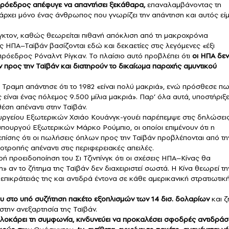
ρόεδρος απέφυγε να απαντήσει ξεκάθαρα,
επαναλαμβάνοντας τη
άρχει μόνο ένας άνθρωπος που γνωρίζει την απάντηση και αυτός είμ
κτον, καθώς θεωρείται πιθανή απόκλιση από τη μακροχρόνια
εις ΗΠΑ–Ταϊβάν βασίζονται εδώ και δεκαετίες στις λεγόμενες «έξι
 πρόεδρος Ρόναλντ Ρίγκαν. Το πλαίσιο αυτό προβλέπει ότι
οι ΗΠΑ δεν
ν προς την Ταϊβάν και διατηρούν το δικαίωμα παροχής αμυντικού
ο Τραμπ απάντησε ότι το 1982 «είναι πολύ μακριά», ενώ πρόσθεσε π
είναι ένας πόλεμος 9.500 μίλια μακριά». Παρ’ όλα αυτά, υποστήριξε
θέση απέναντι στην Ταϊβάν.
ργείου Εξωτερικών Χσιάο Κουάνγκ-γουέι παρέπεμψε στις δηλώσει
ουργού Εξωτερικών Μάρκο Ρούμπιο, οι οποίοι επιμένουν ότι η
 επίσης ότι οι πωλήσεις όπλων προς την Ταϊβάν προβλέπονται από τη
τροπής απέναντι στις περιφερειακές απειλές.
 προειδοποίηση του Σι Τζινπίνγκ ότι οι σχέσεις ΗΠΑ–Κίνας θα
αν το ζήτημα της Ταϊβάν δεν διαχειριστεί σωστά. Η Κίνα θεωρεί τη
επικράτειάς της και αντιδρά έντονα σε κάθε αμερικανική στρατιωτικ
ου στο υπό συζήτηση πακέτο εξοπλισμών των 14 δισ. δολαρίων
και ζ
στην ανεξαρτησία της Ταϊβάν.
λοκάρει τη συμφωνία, κινδυνεύει να προκαλέσει σφοδρές αντιδράσ