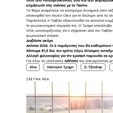
τόσο από Ρεπουμπλικανούς όσο και από Δημοκρατι
κλιμάκωση στις σχέσεις με το Πεκίνο.
Το θέμα αναμένεται να επιστρέψει δυναμικά στην ατζ
επισκεφθεί τον Λευκό Οίκο για τη δεύτερη από τις 
Παράλληλα, η Ταϊβάν εξακολουθεί να αποτελεί κομ
τη γεωοικονομική σημασία της. Ο Τραμπ επανέλαβε 
ΗΠΑ, υποστηρίζοντας ότι η εξάρτηση από την Ταϊβάν
γεωπολιτική ένταση.
Διαβάστε ακόμη
Ακίνητα 2026: Οι 6 παράγοντες που θα καθορίσουν τι
Χάνουμε €1,5 δισ. τον χρόνο λόγω έλλειψης συνε
Αλλαγή φιλοσοφίας για την κρατική παρουσία σε κρί
Για όλες τις υπόλοιπες
ειδήσεις
της επικαιρότητας μπ
Κίνα
Ντόναλντ Τραμπ
Σι Τζινπίνγκ
ΣXETIKA NEA