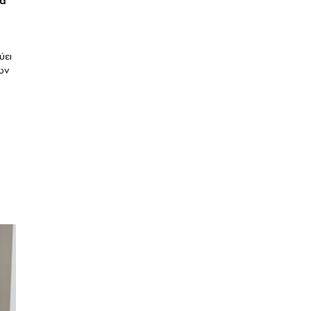
έα
.
ύει
ων