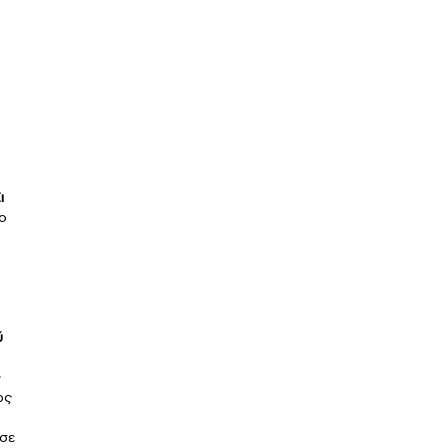
ι
το
ύ
ς
ως
 σε