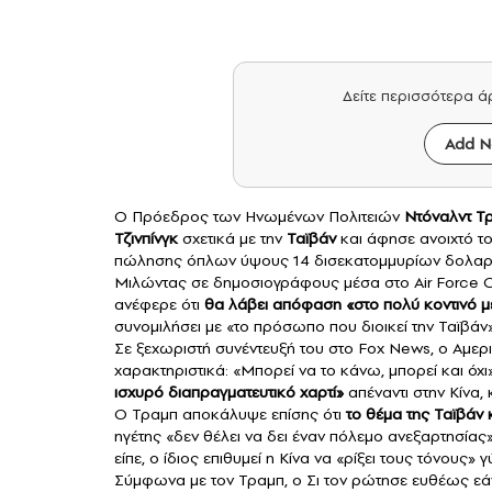
Δείτε περισσότερα 
Add N
Ο Πρόεδρος των Ηνωμένων Πολιτειών
Ντόναλντ Τ
Τζινπίνγκ
σχετικά με την
Ταϊβάν
και άφησε ανοιχτό το
πώλησης όπλων ύψους 14 δισεκατομμυρίων δολαρί
Μιλώντας σε δημοσιογράφους μέσα στο Air Force O
ανέφερε ότι
θα λάβει απόφαση «στο πολύ κοντινό 
συνομιλήσει με «το πρόσωπο που διοικεί την Ταϊβάν»
Σε ξεχωριστή συνέντευξή του στο Fox News, ο Αμε
χαρακτηριστικά: «Μπορεί να το κάνω, μπορεί και όχ
ισχυρό διαπραγματευτικό χαρτί»
απέναντι στην Κίνα,
Ο Τραμπ αποκάλυψε επίσης ότι
το θέμα της Ταϊβάν κ
ηγέτης «δεν θέλει να δει έναν πόλεμο ανεξαρτησίας
είπε, ο ίδιος επιθυμεί η Κίνα να «ρίξει τους τόνους» 
Σύμφωνα με τον Τραμπ, ο Σι τον ρώτησε ευθέως εάν