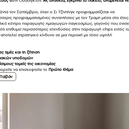
κούς σ
την Ουάσιγκτον.
Αν, αντίθετα, εγκρίνει το πακέτο, αναμένεται ν
έντα τον Σεπτέμβριο, όταν ο Σι Τζινπίνγκ προγραμματίζεται να
τέσσερις προγραμματισμένες συναντήσεις με τον Τραμπ μέσα στο έτος
βικό κέντρο παραγωγής ημιαγωγών παγκοσμίως, γεγονός που ενισχ
ότι επιθυμεί περισσότερες επενδύσεις στην παραγωγή chips εντός τ
 αποτελεί στρατηγικό κίνδυνο σε μια περιοχή με τόσο υψηλή
ς τιμές και τη ζήτηση
δριακών υποδομών
σιμους τομείς της οικονομίας
ορείτε να επισκεφτείτε το
Πρώτο Θέμα
Ταϊβάν