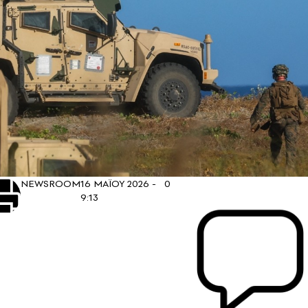
NEWSROOM
16 ΜΑΪΟΥ 2026 -
0
9:13