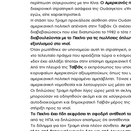
περίπτωση σύγκρουσης με την Κίνα.
Ο Αμερικανός π
διαχρονική στρατηγική ασάφεια της Ουάσιγκτον. «Υπ
εγώ», είπε χαρακτηριστικά.
Η στάση του Τραμπ προκάλεσε αίσθηση στην Ουάσιγ
αμερικανική πολιτική απέναντι στην Ταϊβάν. Οι σχέσ
διαβεβαιώσεις» που είχε διατυπώσει το 1982 ο τότε
διαβουλεύονται με το Πεκίνο για τις πωλήσεις όπλω
εξοπλισμού στο νησί.
Όταν ρωτήθηκε αν υπονομεύει αυτή τη στρατηγική, 
«το τελευταίο πράγμα που χρειάζεται τώρα ο κόσμος 
«δεν έχει αλλάξει τίποτα» στην επίσημη αμερικανική 
Από την πλευρά της
Ταϊβάν,
ο εκπρόσωπος του υπου
κορυφαίων Αμερικανών αξιωματούχων, όπως του υπ
αμερικανική πολιτική παραμένει αμετάβλητη. Τόνισε
αμερικανική νομοθεσία και λειτουργούν ως μέσο απο
Οι δηλώσεις Τραμπ ήρθαν λίγες ώρες μετά τη σκληρή
μπορούσαν να οδηγηθούν ακόμη και σε «σύγκρουση» 
αυτοδιοικούμενη και δημοκρατική Ταϊβάν μέρος της 
στήριξη προς το νησί.
Το Πεκίνο έχει ήδη εκφράσει τη σφοδρή αντίθεσή τ
από τις ΗΠΑ να δηλώσουν επισήμως ότι αντιτίθενται 
Το δίλημμα για τον Τραμπ είναι πλέον σύνθετο.
Αν μπ