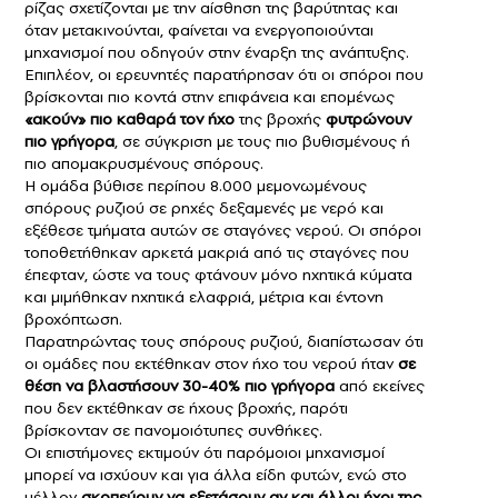
ρίζας σχετίζονται με την αίσθηση της βαρύτητας και
όταν μετακινούνται, φαίνεται να ενεργοποιούνται
μηχανισμοί που οδηγούν στην έναρξη της ανάπτυξης.
Επιπλέον, οι ερευνητές παρατήρησαν ότι οι σπόροι που
βρίσκονται πιο κοντά στην επιφάνεια και επομένως
«ακούν» πιο καθαρά τον ήχο
της βροχής
φυτρώνουν
πιο γρήγορα
, σε σύγκριση με τους πιο βυθισμένους ή
πιο απομακρυσμένους σπόρους.
Η ομάδα βύθισε περίπου 8.000 μεμονωμένους
σπόρους ρυζιού σε ρηχές δεξαμενές με νερό και
εξέθεσε τμήματα αυτών σε σταγόνες νερού. Οι σπόροι
τοποθετήθηκαν αρκετά μακριά από τις σταγόνες που
έπεφταν, ώστε να τους φτάνουν μόνο ηχητικά κύματα
και μιμήθηκαν ηχητικά ελαφριά, μέτρια και έντονη
βροχόπτωση.
Παρατηρώντας τους σπόρους ρυζιού, διαπίστωσαν ότι
οι ομάδες που εκτέθηκαν στον ήχο του νερού ήταν
σε
θέση να βλαστήσουν 30-40% πιο γρήγορα
από εκείνες
που δεν εκτέθηκαν σε ήχους βροχής, παρότι
βρίσκονταν σε πανομοιότυπες συνθήκες.
Οι επιστήμονες εκτιμούν ότι παρόμοιοι μηχανισμοί
μπορεί να ισχύουν και για άλλα είδη φυτών, ενώ στο
μέλλον
σκοπεύουν να εξετάσουν αν και άλλοι ήχοι της