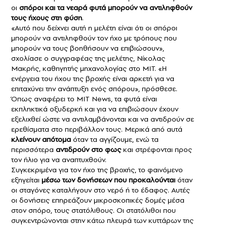
οι
σπόροι και τα νεαρά φυτά μπορούν να αντιληφθούν
τους ήχους στη φύση
.
«Αυτό που δείχνει αυτή η μελέτη είναι ότι οι σπόροι
μπορούν να αντιληφθούν τον ήχο με τρόπους που
μπορούν να τους βοηθήσουν να επιβιώσουν»,
σχολίασε ο συγγραφέας της μελέτης, Νίκολας
Μακρής, καθηγητής μηχανολογίας στο MIT. «Η
ενέργεια του ήχου της βροχής είναι αρκετή για να
επιταχύνει την ανάπτυξη ενός σπόρου», πρόσθεσε.
Όπως αναφέρει το ΜΙΤ News, τα φυτά είναι
εκπληκτικά οξυδερκή και για να επιβιώσουν έχουν
εξελιχθεί ώστε να αντιλαμβάνονται και να αντιδρούν σε
ερεθίσματα στο περιβάλλον τους. Μερικά από αυτά
κλείνουν απότομα
όταν τα αγγίζουμε, ενώ τα
περισσότερα
αντιδρούν στο φως
και στρέφονται προς
τον ήλιο για να αναπτυχθούν.
Συγκεκριμένα για τον ήχο της βροχής, το φαινόμενο
εξηγείται
μέσω των δονήσεων που προκαλούνται
όταν
οι σταγόνες καταλήγουν στο νερό ή το έδαφος. Αυτές
οι δονήσεις επηρεάζουν μικροσκοπικές δομές μέσα
στον σπόρο, τους στατόλιθους. Οι στατόλιθοι που
συγκεντρώνονται στην κάτω πλευρά των κυττάρων της