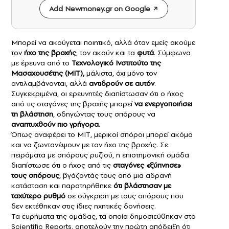
Add Newmoney.gr on Google
Μπορεί να ακούγεται ποιητικό, αλλά όταν εμείς ακούμε
τον
ήχο της
βροχής
, τον ακούν και τα
φυτά
. Σύμφωνα
με έρευνα από το
Τεχνολογικό Ινστιτούτο της
Μασαχουσέτης (
ΜΙΤ
),
μάλιστα, όχι μόνο τον
αντιλαμβάνονται, αλλά
αντιδρούν σε αυτόν
.
Συγκεκριμένα, οι ερευνητές διαπίστωσαν ότι ο ήχος
από τις σταγόνες της βροχής μπορεί
να ενεργοποιήσει
τη βλάστηση
, οδηγώντας τους σπόρους να
αναπτυχθούν πιο γρήγορα
.
Όπως αναφέρει το ΜΙΤ, μερικοί σπόροι μπορεί ακόμα
και να ζωντανέψουν με τον ήχο της βροχής. Σε
πειράματα με σπόρους ρυζιού, η επιστημονική ομάδα
διαπίστωσε ότι ο ήχος από τις
σταγόνες «ξύπνησε»
τους σπόρους
, βγάζοντάς τους από μια αδρανή
κατάσταση και παρατηρήθηκε
ότι βλάστησαν με
ταχύτερο ρυθμό
σε σύγκριση με τους σπόρους που
δεν εκτέθηκαν στις ίδιες ηχητικές δονήσεις.
Τα ευρήματα της ομάδας, τα οποία δημοσιεύθηκαν στο
Scientific Reports, αποτελούν την πρώτη απόδειξη ότι