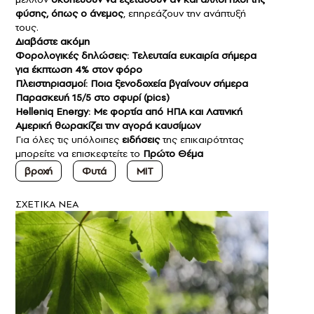
φύσης, όπως ο άνεμος
, επηρεάζουν την ανάπτυξή
τους.
Διαβάστε ακόμη
Φορολογικές δηλώσεις: Τελευταία ευκαιρία σήμερα
για έκπτωση 4% στον φόρο
Πλειστηριασμοί: Ποια ξενοδοχεία βγαίνουν σήμερα
Παρασκευή 15/5 στο σφυρί (pics)
Helleniq Energy: Με φορτία από ΗΠΑ και Λατινική
Αμερική θωρακίζει την αγορά καυσίμων
Για όλες τις υπόλοιπες
ειδήσεις
της επικαιρότητας
μπορείτε να επισκεφτείτε το
Πρώτο Θέμα
βροχή
Φυτά
ΜΙΤ
ΣXETIKA NEA