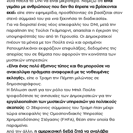
«Θα ήθελα το DNI να είναι μικρότερο. Νομίζω ότι
είναι
γεμάτο με ανθρώπους που δεν θα έπρεπε να βρίσκονται
εκεί
» είπε στην εφημερίδα, προσθέτοντας ότι βασίζεται στον
στενό σύμμαχό του για «να ξεκινήσει τη διαδικασία».
Για να διοριστεί ένας νέος επικεφαλής του DNI, μετά την
παραίτηση της Τούλσι Γκάμπαρντ, απαιτείται η έγκριση της
υποψηφιότητάς του από τη Γερουσία. Οι Δημοκρατικοί
πνέουν τα μένεα με τον Πούλτι ενώ και ορισμένοι
Ρεπουμπλικάνοι εκφράζουν επιφυλάξεις, δεδομένης της
απειρίας του σε θέματα που αφορούν την κοινότητα των
μυστικών υπηρεσιών.
«
Είναι ένας πολύ έξυπνος τύπος και θα μπορούσε να
ανακαλύψει πράγματα αναφορικά με τις νοθευμένες
εκλογές
», είπε ο Τραμπ την Πέμπτη μιλώντας σε
δημοσιογράφους.
Η δήλωση αυτή για τον ρόλο του Μπιλ Πούλτι
τροφοδότησε τις ανησυχίες των Δημοκρατκών για την
εργαλειοποίηση των μυστικών υπηρεσιών για πολιτικούς
σκοπούς
. Ο 38χρονος σύμμαχος του Τραμπ ήταν μέχρι
τώρα επικεφαλής της Ομοσπονδιακής Υπηρεσίας
Χρηματοδότησης Στέγασης (FHFA), θέση στην οποία θα
παραμείνει.
Από την άλλη,
η αμερικανική δεξιά ζητά να αναλάβει