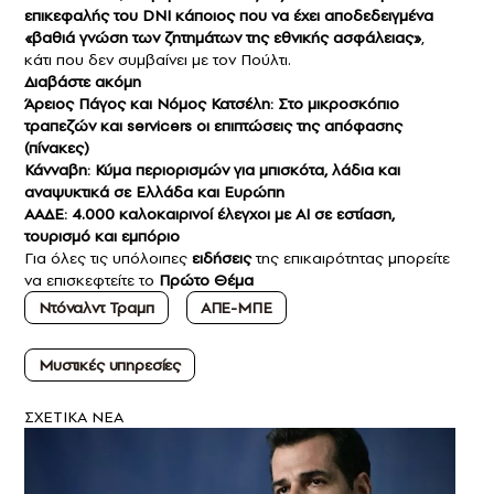
επικεφαλής του DNI κάποιος που να έχει αποδεδειγμένα
«βαθιά γνώση των ζητημάτων της εθνικής ασφάλειας»
,
κάτι που δεν συμβαίνει με τον Πούλτι.
Διαβάστε ακόμη
Άρειος Πάγος και Νόμος Κατσέλη: Στο μικροσκόπιο
τραπεζών και servicers οι επιπτώσεις της απόφασης
(πίνακες)
Κάνναβη: Κύμα περιορισμών για μπισκότα, λάδια και
αναψυκτικά σε Ελλάδα και Ευρώπη
ΑΑΔΕ: 4.000 καλοκαιρινοί έλεγχοι με ΑΙ σε εστίαση,
τουρισμό και εμπόριο
Για όλες τις υπόλοιπες
ειδήσεις
της επικαιρότητας μπορείτε
να επισκεφτείτε το
Πρώτο Θέμα
Ντόναλντ Τραμπ
ΑΠΕ-ΜΠΕ
Μυστικές υπηρεσίες
ΣXETIKA NEA