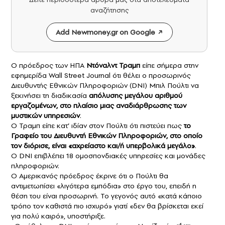
αναζήτησης
Add Newmoney.gr on Google
Ο πρόεδρος των ΗΠΑ
Ντόναλντ Τραμπ
είπε σήμερα στην
εφημερίδα Wall Street Journal ότι θέλει ο προσωρινός
Διευθυντής Εθνικών Πληροφοριών (DNI) Μπιλ Πούλτι να
ξεκινήσει τη διαδικασία
απόλυσης μεγάλου αριθμού
εργαζομένων, στο πλαίσιο μιας αναδιάρθρωσης των
μυστικών υπηρεσιώ
ν
.
Ο Τραμπ είπε κατ’ ιδίαν στον Πούλτι ότι πιστεύει πως
το
Γραφείο του Διευθυντή Εθνικών Πληροφοριών, στο οποίο
τον διόρισε, είναι «αχρείαστο και/ή υπερβολικά μεγάλο»
.
Ο DNI επιβλέπει 18 ομοσπονδιακές υπηρεσίες και μονάδες
πληροφοριών.
Ο Αμερικανός πρόεδρος έκρινε ότι ο Πούλτι θα
αντιμετωπίσει «λιγότερα εμπόδια» στο έργο του, επειδή η
θέση του είναι προσωρινή. Το γεγονός αυτό «κατά κάποιο
τρόπο τον καθιστά πιο ισχυρό» γιατί «δεν θα βρίσκεται εκεί
για πολύ καιρό», υποστήριξε.