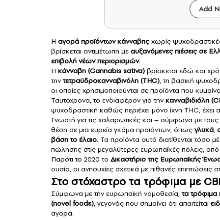
Add N
Η
αγορά προϊόντων
κάνναβης
χωρίς ψυχοδραστικές 
βρίσκεται αντιμέτωπη με
αυξανόμενες πιέσεις σε Ε
επιβολή νέων περιορισμών
.
Η
κάνναβη (Cannabis sativa)
βρίσκεται εδώ και χρόν
την
τετραϋδροκανναβινόλη (THC)
, τη βασική ψυχοδρ
οι οποίες χρησιμοποιούνται σε προϊόντα που κυμαίν
Ταυτόχρονα, το ενδιαφέρον για την
κανναβιδιόλη (
ψυχοδραστική καθώς περιέχει μόνο ίχνη THC, έχει αυ
Γνωστή για τις χαλαρωτικές και – σύμφωνα με τους υ
θέση σε μια ευρεία γκάμα προϊόντων, όπως
γλυκά
,
βάση το έλαιο
. Τα προϊόντα αυτά διατίθενται τόσο
πώλησης στις μεγαλύτερες ευρωπαϊκές πόλεις, από 
Παρότι το 2020 το
Δικαστήριο της Ευρωπαϊκής Ένω
ουσία, οι ανησυχίες σχετικά με πιθανές επιπτώσεις 
Στο στόχαστρο τα τρόφιμα με CB
Σύμφωνα με την ευρωπαϊκή νομοθεσία,
τα τρόφιμα 
(novel foods)
, γεγονός που σημαίνει ότι απαιτείται
ει
αγορά.