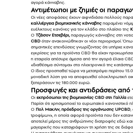
αγορά κάνναβης.
Αντιμέτωποι με ζημιές οι παραγω
Οι νέες αποφάσεις έχουν αιφνιδιάσει πολλούς παρα
καλλιέργεια βιομηχανικής κάνναβης
παραμένει νόμιμ
ευέλικτους κανόνες για τον κλάδο στο πλαίσιο της
Κ
Ο
Τζέισον Ετσεβέρι,
παραγωγός κάνναβης στη νοτι
CBD
όταν ανακοινώθηκαν οι νέοι περιορισμοί. Όπ
σημαντικές επενδύσεις γνωρίζοντας ότι υπήρχε κανο
εγκρίσεις για τα προϊόντα CBD θα είχαν προχωρήσε
η εταιρεία απέσυρε άμεσα από την αγορά έλαια CB
«διαθέσιμα σύντομα» στο ηλεκτρονικό της κατάστημ
Ο ίδιος προσπαθεί τώρα να μετατρέψει περίπου 15.
μοναδική λύση για να αποφευχθεί ολοκληρωτική οικο
ξεπεράσουν τις 180.000 ευρώ.
Προσφυγές και αντιδράσεις από 
Οι
εκπρόσωποι της βιομηχανίας CBD στη Γαλλία
ετο
Παρίσι ότι χρησιμοποιεί το ευρωπαϊκό κανονιστικό π
Ο
Πολ ΜακΛιν, πρόεδρος της οργάνωσης UPCBD
,
τροφίμων», η οποία αφορά προϊόντα που δεν καταν
αποτελεί μέρος της ανθρώπινης διατροφής εδώ και χ
μαγειρικής που καταγράφουν τη χρήση της σε διά