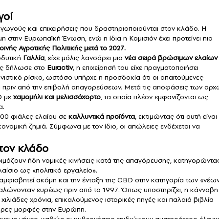
γοί
γωγούς και επιχειρήσεις που δραστηριοποιούνται στον κλάδο. Η
η στην Ευρωπαϊκή Ένωση, ενώ η ίδια η Κομισιόν έχει προτείνει πιο
οινής Αγροτικής Πολιτικής μετά το 2027.
οδυτική
Γαλλία
, είχε μόλις λανσάρει μια
νέα σειρά βρώσιμων ελαίων
ως δήλωσε στο
Euractiv
, η επιχείρησή του είχε πραγματοποιήσει
νιστικό ρίσκο, ωστόσο υπήρχε η προσδοκία ότι οι απαιτούμενες
ι πριν από την επιβολή απαγορεύσεων. Μετά τις αποφάσεις των αρχ
D με
χαμομήλι και μελισσόχορτο
, τα οποία πλέον εμφανίζονται ως
α.
000 φιάλες ελαίου σε
καλλυντικά προϊόντα
, εκτιμώντας ότι αυτή είναι
νομική ζημιά. Σύμφωνα με τον ίδιο, οι απώλειες ενδέχεται να
τον κλάδο
ιμάζουν ήδη νομικές κινήσεις κατά της απαγόρευσης, κατηγορώντα
λαίσιο ως «πολιτικό εργαλείο».
 αμφισβητεί ακόμη και την ένταξη της CBD στην κατηγορία των «νέω
αλώνονταν ευρέως πριν από το 1997. Όπως υποστηρίζει, η κάνναβη
ιλιάδες χρόνια, επικαλούμενος ιστορικές πηγές και παλαιά βιβλία
φορες μορφές στην Ευρώπη.