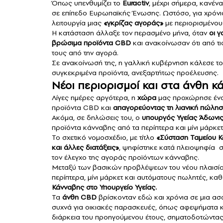
Όπως υπενθυμίζει το
Euractiv
, μέχρι σήμερα, κανέν
σε επίπεδο Ευρωπαϊκής Ένωσης. Ωστόσο, για χρόνι
λειτουργία μιας
«γκρίζας αγοράς»
με περιορισμένους
Η κατάσταση άλλαξε τον περασμένο μήνα, όταν
οι 
βρώσιμα προϊόντα CBD
και ανακοίνωσαν ότι από τι
τους από την αγορά.
Σε ανακοίνωσή της, η γαλλική κυβέρνηση κάλεσε τ
συγκεκριμένα προϊόντα, ανεξαρτήτως προέλευσης.
Νέοι περιορισμοί και στα άνθη κ
Λίγες ημέρες αργότερα, η
χώρα
μας προχώρησε ένα 
προϊόντα CBD και
απαγορεύοντας τη λιανική πώλη
Ακόμα, σε δηλώσεις του, ο
υπουργός Υγείας Άδωνι
προϊόντα κάνναβης από τα περίπτερα και μίνι μάρκ
Το σχετικό νομοσχέδιο, με τίτλο
«Σύσταση Ταμείου Κ
και άλλες διατάξεις»
, ψηφίστηκε κατά πλειοψηφία σ
τον έλεγχο της αγοράς προϊόντων κάνναβης.
Μεταξύ των βασικών προβλέψεων του νέου πλαισίο
περίπτερα, μίνι μάρκετ και αυτόματους πωλητές, κα
Κάνναβης στο Υπουργείο Υγείας.
Τα
άνθη CBD
βρίσκονταν εδώ και χρόνια σε μια α
συχνά για οικιακές παρασκευές, όπως αφεψήματα κ
διάρκεια του προηγούμενου έτους, σηματοδοτώντα