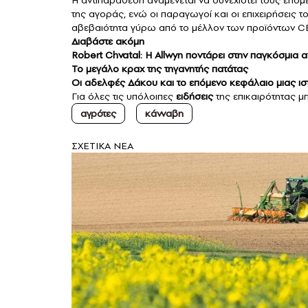
Η αντιπαράθεση αναμένεται να συνεχιστεί τους επό
της αγοράς, ενώ οι παραγωγοί και οι επιχειρήσεις 
αβεβαιότητα γύρω από το μέλλον των προϊόντων C
Διαβάστε ακόμη
Robert Chvatal: Η Allwyn ποντάρει στην παγκόσμια 
Το μεγάλο κραχ της τηγανητής πατάτας
Οι αδελφές Δάκου και το επόμενο κεφάλαιο μιας ισ
Για όλες τις υπόλοιπες
ειδήσεις
της επικαιρότητας μπ
αγρότες
κάνναβη
ΣXETIKA NEA