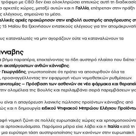
α τρόφιμο με CBD δεν έχει ολοκληρώσει επιτυχώς αυτή τη διαδικασί
α αρκετές χώρες, μεταξύ αυτών και η
Γαλλία
, επέτρεπαν στην πράξη 
 ελέγχους, σημειώνει το μέσο.
γαλλικές αρχές προχώρησαν στην επιβολή αυστηρής απαγόρευσης σ
ς 15 Μαΐου θα ξεκινήσουν εντατικούς ελέγχους για την απομάκρυνσή
ους καταναλωτές να μην αγοράζουν ούτε να καταναλώνουν τα
άνναβης
βήμα παραπέρα, επεκτείνοντας το ήδη αυστηρό πλαίσιο που διέπει 
ση ακατέργαστων ανθών κάνναβης
.
ς Γεωργιάδης
, γνωστοποίησε ότι πρέπει να αποσυρθούν όλα τα
ετ, προαναγγέλλοντας την εφαρμογή νέων νομοθετικών ρυθμίσεων.
αινοτομίας – Πρόσβαση των ασθενών σε νέα φάρμακα και θεραπεί
την ολομέλεια της Βουλής και περιλαμβάνει σειρά παρεμβάσεων γι
υ είναι η απαγόρευση λιανικής πώλησης προϊόντων κάνναβης από
θώς και η δημιουργία
ειδικού Ψηφιακού Μητρώου Ελέγχου Προϊόντ
σαφή νομική ζώνη σε πολλές ευρωπαϊκές χώρες και χρησιμοποιούντ
αι αρτοσκευάσματα. Παρόμοια μέτρα είχε λάβει και η
Ιταλία
κατά τη
ς μια ευρύτερη τάση αυστηροποίησης των κανόνων στην ευρωπαϊκή