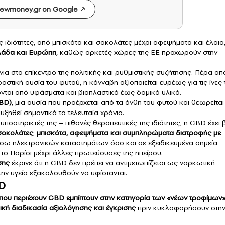
ewmoney.gr on Google
ιδιότητες, από μπισκότα και σοκολάτες μέχρι αφεψήματα και έλαια
λλάδα και Ευρώπη
, καθώς αρκετές χώρες της ΕΕ προχωρούν στην
ια στο επίκεντρο της πολιτικής και ρυθμιστικής συζήτησης. Πέρα απ
αστική ουσία του φυτού, η κάνναβη αξιοποιείται ευρέως για τις ίνες 
ονται από υφάσματα και βιοπλαστικά έως δομικά υλικά.
CBD)
, μια ουσία που προέρχεται από τα άνθη του φυτού και θεωρείται
ξηθεί σημαντικά τα τελευταία χρόνια.
ποστηρικτές της – πιθανές θεραπευτικές της ιδιότητες, η CBD έχει 
σοκολάτες
,
μπισκότα, αφεψήματα και συμπληρώματα διατροφής με
 μέσω ηλεκτρονικών καταστημάτων όσο και σε εξειδικευμένα σημεία
το Παρίσι μέχρι άλλες πρωτεύουσες της ηπείρου.
σης
έκρινε ότι η CBD δεν πρέπει να αντιμετωπίζεται ως ναρκωτική
στην υγεία εξακολουθούν να υφίστανται.
D
που περιέχουν CBD εμπίπτουν στην κατηγορία των «νέων τροφίμων
δική διαδικασία αξιολόγησης και έγκρισης
πριν κυκλοφορήσουν στη