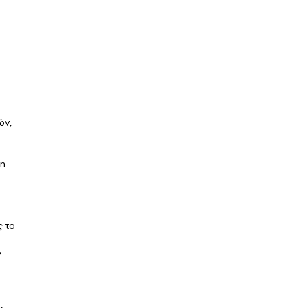
ών,
 η
ς το
ν