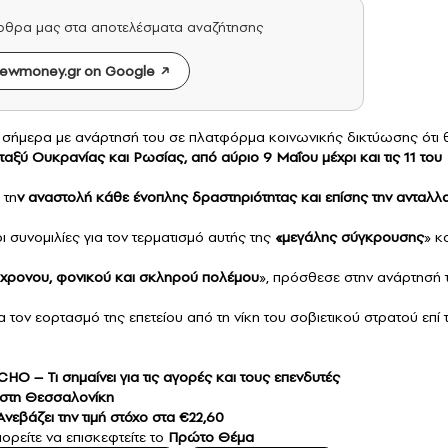
άρθρα μας στα αποτελέσματα αναζήτησης
ewmoney.gr on Google
σήμερα με ανάρτησή του σε πλατφόρμα κοινωνικής δικτύωσης ότι 
ταξύ Ουκρανίας και Ρωσίας,
από αύριο 9 Μαΐου μέχρι και τις 11 του
 τη
ν αναστολή κάθε ένοπλης δραστηριότητας και επίσης την ανταλλ
 συνομιλίες για τον τερματισμό αυτής της
«μεγάλης σύγκρουσης
» κ
ύχρονου, φονικού και σκληρού πολέμου
», πρόσθεσε στην ανάρτησή 
α τον εορτασμό της επετείου από τη νίκη του σοβιετικού στρατού επί
HO – Τι σημαίνει για τις αγορές και τους επενδυτές
ς στη Θεσσαλονίκη
 Aνεβάζει την τιμή στόχο στα €22,60
ορείτε να επισκεφτείτε το
Πρώτο Θέμα