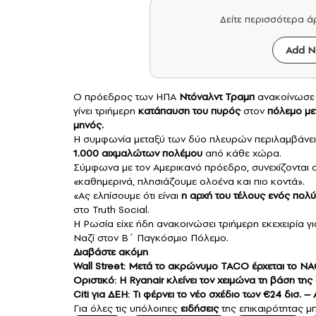
Δείτε περισσότερα 
Add N
Ο πρόεδρος των ΗΠΑ
Ντόναλντ Τραμπ
ανακοίνωσε 
γίνει τριήμερη
κατάπαυση του πυρός
στον
πόλεμο με
μηνός.
Η συμφωνία μεταξύ των δύο πλευρών περιλαμβάνει
1.000 αιχμαλώτων πολέμου
από κάθε χώρα.
Σύμφωνα με τον Αμερικανό πρόεδρο, συνεχίζονται οι
«καθημερινά, πλησιάζουμε ολοένα και πιο κοντά».
«Ας ελπίσουμε ότι είναι
η αρχή του τέλους ενός πολ
στο Truth Social.
Η Ρωσία είχε ήδη ανακοινώσει τριήμερη εκεχειρία γι
Ναζί στον Β΄ Παγκόσμιο Πόλεμο.
Διαβάστε ακόμη
Wall Street: Μετά το ακρώνυμο TACO έρχεται το NAC
Οριστικό: Η Ryanair κλείνει τον χειμώνα τη βάση τη
Citi για ΔΕΗ: Τι φέρνει το νέο σχέδιο των €24 δισ. –
Για όλες τις υπόλοιπες
ειδήσεις
της επικαιρότητας μπ