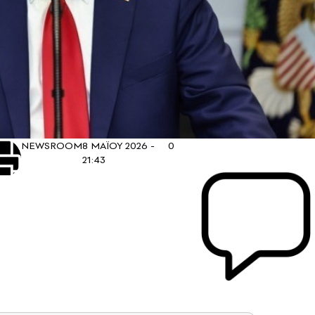
NEWSROOM
8 ΜΑΪΟΥ 2026 -
0
21:43