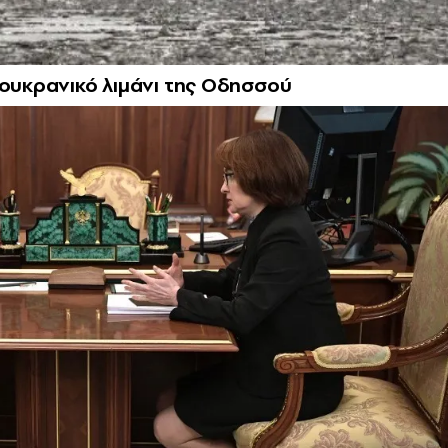
 ουκρανικό λιμάνι της Οδησσού