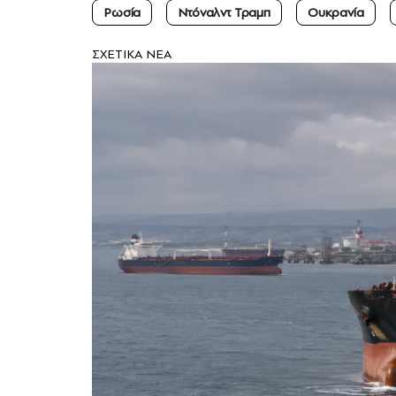
Ρωσία
Ντόναλντ Τραμπ
Ουκρανία
ΣXETIKA NEA