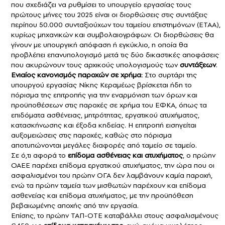
που σχεδιάζει να ρυθμίσει το υπουργείο εργασίας τους
πρώτους μήνες του 2025 είναι οι διορθώσεις στις συντάξεις
περίπου 50.000 συνταξιούχων του ταμείου επιστημόνων (ΕΤΑΑ),
κυρίως μηχανικών και συμβολαιογράφων. Οι διορθώσεις θα
γίνουν με υπουργική απόφαση ή εγκύκλιο, η οποία θα
προβλέπει επανυπολογισμό μετά τις δύο δικαστικές αποφάσεις
που ακυρώνουν τους αρχικούς υπολογισμούς των
συντάξεων
.
Ενιαίος κανονισμός παροχών σε χρήμα:
Στο συρτάρι της
υπουργού εργασίας Νίκης Κεραμέως βρίσκεται ήδη το
πόρισμα της επιτροπής για την εναρμόνιση των όρων και
προϋποθέσεων στις παροχές σε χρήμα του ΕΦΚΑ, όπως τα
επιδόματα ασθένειας, μητρότητας, εργατικού ατυχήματος,
κατασκήνωσης και έξοδα κηδείας. Η επιτροπή εισηγείται
αυξομειώσεις στις παροχές, καθώς στο πόρισμα
αποτυπώνονται μεγάλες διαφορές από ταμείο σε ταμείο.
Σε ό,τι αφορά το
επίδομα ασθένειας και ατυχήματος
, ο πρώην
ΟΑΕΕ παρέχει επίδομα εργατικού ατυχήματος, την ώρα που οι
ασφαλισμένοι του πρώην ΟΓΑ δεν λαμβάνουν καμία παροχή,
ενώ τα πρώην ταμεία των μισθωτών παρέχουν και επίδομα
ασθενείας και επίδομα ατυχήματος, με την προϋπόθεση
βεβαιωμένης αποχής από την εργασία.
Επίσης, το πρώην ΤΑΠ-ΟΤΕ καταβάλλει στους ασφαλισμένους