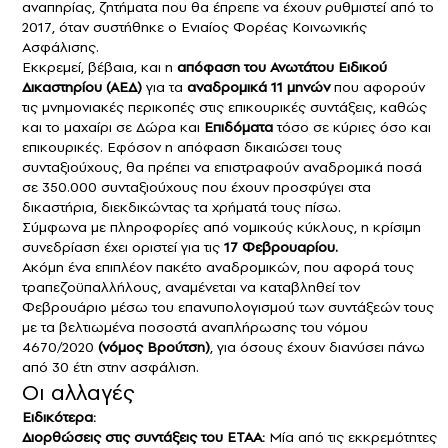
αναπηρίας, ζητήματα που θα έπρεπε να έχουν ρυθμιστεί από το
2017, όταν συστήθηκε ο Ενιαίος Φορέας Κοινωνικής
Ασφάλισης.
Εκκρεμεί, βέβαια, και η
απόφαση του Ανωτάτου Ειδικού
Δικαστηρίου (ΑΕΔ)
για τα
αναδρομικά 11 μηνών
που αφορούν
τις μνημονιακές περικοπές στις επικουρικές συντάξεις, καθώς
και το μαχαίρι σε Δώρα και
Επιδόματα
τόσο σε κύριες όσο και
επικουρικές. Εφόσον η απόφαση δικαιώσει τους
συνταξιούχους, θα πρέπει να επιστραφούν αναδρομικά ποσά
σε 350.000 συνταξιούχους που έχουν προσφύγει στα
δικαστήρια, διεκδικώντας τα χρήματά τους πίσω.
Σύμφωνα με πληροφορίες από νομικούς κύκλους, η κρίσιμη
συνεδρίαση έχει οριστεί για τις
17 Φεβρουαρίου.
Ακόμη ένα επιπλέον πακέτο αναδρομικών, που αφορά τους
τραπεζοϋπαλλήλους, αναμένεται να καταβληθεί τον
Φεβρουάριο μέσω του επανυπολογισμού των συντάξεών τους
με τα βελτιωμένα ποσοστά αναπλήρωσης του νόμου
4670/2020
(νόμος Βρούτση)
, για όσους έχουν διανύσει πάνω
από 30 έτη στην ασφάλιση.
Οι αλλαγές
Ειδικότερα:
Διορθώσεις στις συντάξεις του ΕΤΑΑ:
Μία από τις εκκρεμότητες