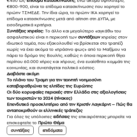
€450 ως
επίδομα κατασκήνωσης
, ενώ ακόμα υψηλότερο,
€800-900, είναι το επίδομα κατασκήνωσης που χορηγεί το
πρώην ΤΣΜΕΔΕ. Την ίδια ώρα, το πρώην ΙΚΑ χορηγεί το
επίδομα κατασκήνωσης μετά από αίτηση στη ΔΥΠΑ, με
εισοδηματικά κριτήρια.
Συντάξεις χηρείας:
Το άλλο και μεγαλύτερο «αγκάθι» του
ασφαλιστικού είναι η περικοπή των
συντάξεων
χηρείας στον
ιδιωτικό τομέα, που εξακολουθεί να βρίσκεται στο τραπέζι
χωρίς να έχει ακόμα το «πράσινο φως» από το Μαξίμου να
πάρει το δρόμο της Βουλής, καθώς η όποια περικοπή θίγει
περίπου 60.000 χήρες και χήρους, ένα ευαίσθητο κομμάτι της
κοινωνίας, και συνεπάγεται πολιτικό κόστος.
Διαβάστε ακόμη
Το πλάνο του Τραμπ για την τεχνητή νοημοσύνη
καταβαραθρώνει τις ελπίδες της Ευρώπης
Οι δύο κορυφαίες περιοχές στην Ελλάδα στις αξιολογήσεις
των τουριστών το 2024 (πίνακες)
Επενδυτικό προσκλητήριο από την Κριστίν Λαγκάρντ – Πώς θα
ανταποκριθούν οι ελληνικές τράπεζες
Για όλες τις υπόλοιπες
ειδήσεις
της επικαιρότητας μπορείτε να
επισκεφτείτε το
Πρώτο Θέμα
συντάξεις
επιδόματα