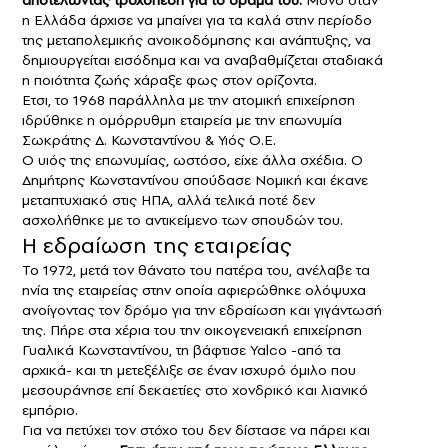
αποτελώντας τροχοπέδη για το όραμά του.
Μόνο όταν
η Ελλάδα άρχισε να μπαίνει για τα καλά στην περίοδο
της μεταπολεμικής ανοικοδόμησης και ανάπτυξης, να
δημιουργείται εισόδημα και να αναβαθμίζεται σταδιακά
η ποιότητα ζωής χάραξε φως στον ορίζοντα.
Ετσι, το 1968 παράλληλα με την ατομική επιχείρηση
ιδρύθηκε η ομόρρυθμη εταιρεία με την επωνυμία
Σωκράτης Δ. Κωνσταντίνου & Υιός Ο.Ε.
Ο υιός της επωνυμίας, ωστόσο, είχε άλλα σχέδια. Ο
Δημήτρης Κωνσταντίνου σπούδασε Νομική και έκανε
μεταπτυχιακό στις ΗΠΑ, αλλά τελικά ποτέ δεν
ασχολήθηκε με το αντικείμενο των σπουδών του.
Η εδραίωση της εταιρείας
Το 1972, μετά τον θάνατο του πατέρα του, ανέλαβε τα
ηνία της εταιρείας στην οποία αφιερώθηκε ολόψυχα
ανοίγοντας τον δρόμο για την εδραίωση και γιγάντωσή
της. Πήρε στα χέρια του την οικογενειακή επιχείρηση
Γυαλικά Kωνσταντίνου, τη βάφτισε Yalco -από τα
αρχικά- και τη μετεξέλιξε σε έναν ισχυρό όμιλο που
μεσουράνησε επί δεκαετίες στο χονδρικό και λιανικό
εμπόριο.
Για να πετύχει τον στόχο του δεν δίστασε να πάρει και