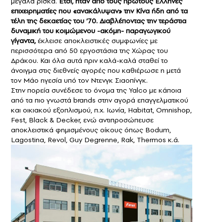
μεγάλα ρίσκα.
Ετσι, ήταν από τους πρώτους Ελληνες
επιχειρηματίες που «ανακάλυψαν» την Kίνα ήδη από τα
τέλη της δεκαετίας του ’70. Διαβλέποντας την τεράστια
δυναμική του κοιμώμενου -ακόμη- παραγωγικού
γίγαντα,
έκλεισε αποκλειστικές συμφωνίες με
περισσότερα από 50 εργοστάσια της Χώρας του
Δράκου. Και όλα αυτά πριν καλά-καλά σταθεί το
άνοιγμα στις διεθνείς αγορές που καθιέρωσε η μετά
τον Μάο ηγεσία υπό τον Ντενγκ Σιαοπίνγκ.
Στην πορεία συνέδεσε το όνομα της Yalco με κάποια
από τα πιο γνωστά brands στην αγορά επαγγελματικού
και οικιακού εξοπλισμού, π.χ. Iωνία, Habitat, Omnishop,
Fest, Black & Decker, ενώ αντιπροσώπευσε
αποκλειστικά φημισμένους οίκους όπως Bodum,
Lagostina, Revol, Guy Degrenne, Rak, Thermos κ.ά.