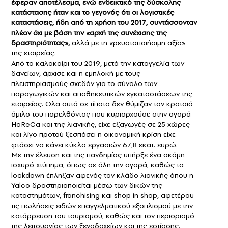
έφεραν αποτέλεσμα, ενώ ενδεικτικό της δύσκολης
κατάστασης ήταν και το γεγονός ότι οι λογιστικές
καταστάσεις, ήδη από τη χρήση του 2017, συντάσσονταν
πλέον όχι με βάση την «αρχή της συνέχισης της
δραστηριότητας»,
αλλά με τη «ρευστοποιήσιμη αξία»
της εταιρείας.
Από το καλοκαίρι του 2019, μετά την καταγγελία των
δανείων, άρχισε και η εμπλοκή με τους
πλειστηριασμούς σχεδόν για το σύνολο των
παραγωγικών και αποθηκευτικών εγκαταστάσεων της
εταιρείας. Ολα αυτά σε τίποτα δεν θύμιζαν τον κραταιό
όμιλο του παρελθόντος που κυριαρχούσε στην αγορά
HoReCa και της λιανικής, είχε εξαγωγές σε 25 χώρες
και λίγο προτού ξεσπάσει η οικονομική κρίση είχε
φτάσει να κάνει κύκλο εργασιών 67,8 εκατ. ευρώ.
Με την έλευση και της πανδημίας υπήρξε ένα ακόμη
ισχυρό χτύπημα, όπως σε όλη την αγορά, καθώς τα
lockdown έπληξαν αφενός τον κλάδο λιανικής όπου η
Yalco δραστηριοποιείται μέσω των δικών της
καταστημάτων, franchising και shop in shop, αφετέρου
τις πωλήσεις ειδών επαγγελματικού εξοπλισμού με την
κατάρρευση του τουρισμού, καθώς και τον περιορισμό
της λειτουργίας των ξενοδοχείων και της εστίασης.