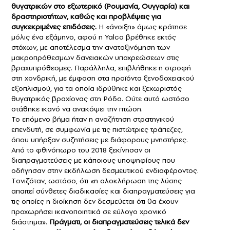
θυγατρικών στο εξωτερικό (Ρουμανία, Ουγγαρία) και
δραστηριοτήτων, καθώς και προβλέψεις για
συγκεκριμένες επιδόσεις.
H «άνοιξη» όμως κράτησε
μόλις ένα εξάμηνο, αφού η Yalco βρέθηκε εκτός
στόχων, με αποτέλεσμα την αναταξινόμηση των
μακροπρόθεσμων δανειακών υποχρεώσεων στις
βραχυπρόθεσμες. Παράλληλα, επιβλήθηκε η στροφή
στη χονδρική, με έμφαση στα προϊόντα ξενοδοχειακού
εξοπλισμού, για τα οποία ιδρύθηκε και ξεχωριστός
θυγατρικός βραχίονας στη Pόδο. Oύτε αυτό ωστόσο
στάθηκε ικανό να ανακόψει την πτώση.
Το επόμενο βήμα ήταν η αναζήτηση στρατηγικού
επενδυτή, σε συμφωνία με τις πιστώτριες τράπεζες,
όπου υπήρξαν συζητήσεις με διάφορους μνηστήρες.
Από το φθινόπωρο του 2018 ξεκίνησαν οι
διαπραγματεύσεις με κάποιους υποψηφίους που
οδήγησαν στην εκδήλωση δεσμευτικού ενδιαφέροντος.
Tονιζόταν, ωστόσο, ότι «η ολοκλήρωση της λύσης
απαιτεί σύνθετες διαδικασίες και διαπραγματεύσεις για
τις οποίες η διοίκηση δεν δεσμεύεται ότι θα έχουν
προχωρήσει ικανοποιητικά σε εύλογο χρονικό
διάστημα».
Πράγματι, οι διαπραγματεύσεις τελικά δεν