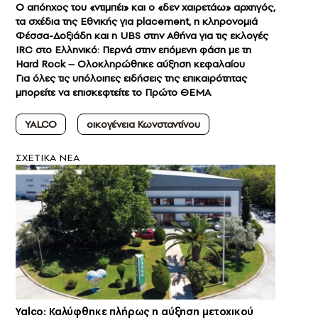
Ο απόηχος του «ντιμπέι» και ο «δεν χαιρετάω» αρχηγός,
τα σχέδια της Εθνικής για placement, η κληρονομιά
Φέσσα-Δοξιάδη και η UBS στην Αθήνα για τις εκλογές
IRC στο Ελληνικό: Περνά στην επόμενη φάση με τη
Hard Rock – Ολοκληρώθηκε αύξηση κεφαλαίου
Για όλες τις υπόλοιπες
ειδήσει
ς της επικαιρότητας
μπορείτε να επισκεφτείτε το
Πρώτο ΘΕΜΑ
YALCO
οικογένεια Κωνσταντίνου
ΣXETIKA NEA
Yalco: Καλύφθηκε πλήρως η αύξηση μετοχικού