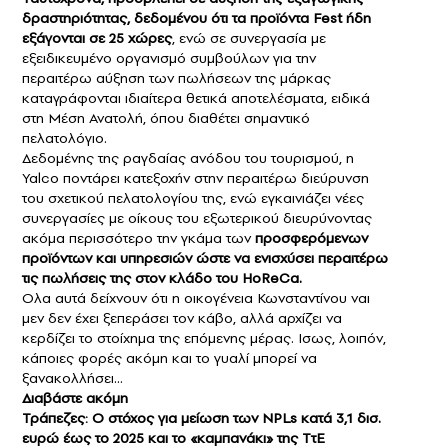
δραστηριότητας, δεδομένου ότι τα προϊόντα Fest ήδη
εξάγονται σε 25 χώρες
, ενώ σε συνεργασία με
εξειδικευμένο οργανισμό συμβούλων για την
περαιτέρω αύξηση των πωλήσεων της μάρκας
καταγράφονται ιδιαίτερα θετικά αποτελέσματα, ειδικά
στη Μέση Ανατολή, όπου διαθέτει σημαντικό
πελατολόγιο.
Δεδομένης της ραγδαίας ανόδου του τουρισμού, η
Yalco ποντάρει κατεξοχήν στην περαιτέρω διεύρυνση
του σχετικού πελατολογίου της, ενώ εγκαινιάζει νέες
συνεργασίες με οίκους του εξωτερικού διευρύνοντας
ακόμα περισσότερο την γκάμα των
προσφερόμενων
προϊόντων και υπηρεσιών ώστε να ενισχύσει περαιτέρω
τις πωλήσεις της στον κλάδο του HoReCa.
Ολα αυτά δείχνουν ότι η οικογένεια Κωνσταντίνου ναι
μεν δεν έχει ξεπεράσει τον κάβο, αλλά αρχίζει να
κερδίζει το στοίχημα της επόμενης μέρας. Ισως, λοιπόν,
κάποιες φορές ακόμη και το γυαλί μπορεί να
ξανακολλήσει…
Διαβάστε ακόμη
Τράπεζες: Ο στόχος για μείωση των NPLs κατά 3,1 δισ.
ευρώ έως το 2025 και το «καμπανάκι» της ΤτΕ