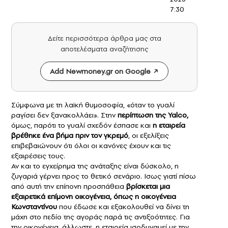
7:30
Δείτε περισσότερα άρθρα μας στα
αποτελέσματα αναζήτησης
Add Newmoney.gr on Google
Σύμφωνα με τη λαϊκή θυμοσοφία, «όταν το γυαλί
ραγίσει δεν ξανακολλάει». Στην
περίπτωση της
Yalco
,
όμως, παρότι το γυαλί σχεδόν έσπασε και
η εταιρεία
βρέθηκε ένα βήμα πριν τον γκρεμό
, οι εξελίξεις
επιβεβαιώνουν ότι όλοι οι κανόνες έχουν και τις
εξαιρέσεις τους.
Αν και το εγχείρημα της ανάταξης είναι δύσκολο, η
ζυγαριά γέρνει προς το θετικό σενάριο. Ισως γιατί πίσω
από αυτή την επίπονη προσπάθεια
βρίσκεται μια
εξαιρετικά επίμονη οικογένεια, όπως η
οικογένεια
Κωνσταντίνου
που έδωσε και εξακολουθεί να δίνει τη
μάχη στο πεδίο της αγοράς παρά τις αντιξοότητες. Για
την οικογένεια, άλλωστε, η εταιρεία ισοδυναμεί με την