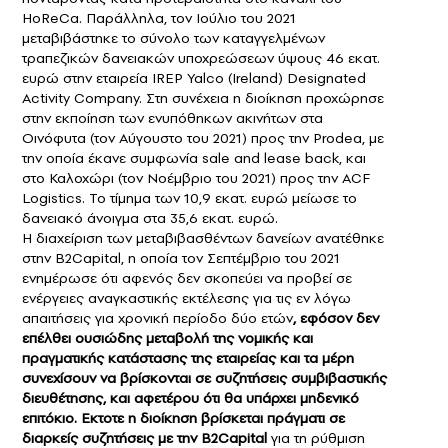
HoReCa. Παράλληλα, τον Ιούλιο του 2021
μεταβιβάστηκε το σύνολο των καταγγελμένων
τραπεζικών δανειακών υποχρεώσεων ύψους 46 εκατ.
ευρώ στην εταιρεία IREP Yalco (Ireland) Designated
Activity Company. Στη συνέχεια η διοίκηση προχώρησε
στην εκποίηση των ενυπόθηκων ακινήτων στα
Οινόφυτα (τον Αύγουστο του 2021) προς την Prodea, με
την οποία έκανε συμφωνία sale and lease back, και
στο Καλοχώρι (τον Νοέμβριο του 2021) προς την ACF
Logistics. Το τίμημα των 10,9 εκατ. ευρώ μείωσε το
δανειακό άνοιγμα στα 35,6 εκατ. ευρώ.
Η διαχείριση των μεταβιβασθέντων δανείων ανατέθηκε
στην B2Capital, η οποία τον Σεπτέμβριο του 2021
ενημέρωσε ότι αφενός δεν σκοπεύει να προβεί σε
ενέργειες αναγκαστικής εκτέλεσης για τις εν λόγω
απαιτήσεις για χρονική περίοδο δύο ετών
, εφόσον δεν
επέλθει ουσιώδης μεταβολή της νομικής και
πραγματικής κατάστασης της εταιρείας και τα μέρη
συνεχίσουν να βρίσκονται σε συζητήσεις συμβιβαστικής
διευθέτησης, και αφετέρου ότι θα υπάρχει μηδενικό
επιτόκιο. Eκτοτε η διοίκηση βρίσκεται πράγματι σε
διαρκείς συζητήσεις με την B2Capital
για τη ρύθμιση