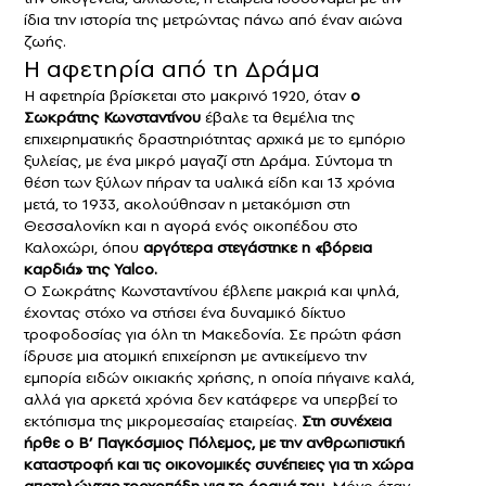
ίδια την ιστορία της μετρώντας πάνω από έναν αιώνα
ζωής.
Η αφετηρία από τη Δράμα
Η αφετηρία βρίσκεται στο μακρινό 1920, όταν
ο
Σωκράτης Κωνσταντίνου
έβαλε τα θεμέλια της
επιχειρηματικής δραστηριότητας αρχικά με το εμπόριο
ξυλείας, με ένα μικρό μαγαζί στη Δράμα. Σύντομα τη
θέση των ξύλων πήραν τα υαλικά είδη και 13 χρόνια
μετά, το 1933, ακολούθησαν η μετακόμιση στη
Θεσσαλονίκη και η αγορά ενός οικοπέδου στο
Καλοχώρι, όπου
αργότερα στεγάστηκε η «βόρεια
καρδιά» της Yalco.
Ο Σωκράτης Κωνσταντίνου έβλεπε μακριά και ψηλά,
έχοντας στόχο να στήσει ένα δυναμικό δίκτυο
τροφοδοσίας για όλη τη Μακεδονία. Σε πρώτη φάση
ίδρυσε μια ατομική επιχείρηση με αντικείμενο την
εμπορία ειδών οικιακής χρήσης, η οποία πήγαινε καλά,
αλλά για αρκετά χρόνια δεν κατάφερε να υπερβεί το
εκτόπισμα της μικρομεσαίας εταιρείας.
Στη συνέχεια
ήρθε ο Β’ Παγκόσμιος Πόλεμος, με την ανθρωπιστική
καταστροφή και τις οικονομικές συνέπειες για τη χώρα