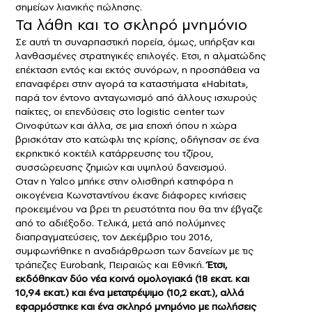
σημείων λιανικής πώλησης.
Τα λάθη και το σκληρό μνημόνιο
Σε αυτή τη συναρπαστική πορεία, όμως, υπήρξαν και
λανθασμένες στρατηγικές επιλογές. Ετσι, η αλματώδης
επέκταση εντός και εκτός συνόρων, η προσπάθεια να
επαναφέρει στην αγορά τα καταστήματα «Habitat»,
παρά τον έντονο ανταγωνισμό από άλλους ισχυρούς
παίκτες, οι επενδύσεις στο logistic center των
Οινοφύτων και άλλα, σε μια εποχή όπου η χώρα
βρισκόταν στο κατώφλι της κρίσης, οδήγησαν σε ένα
εκρηκτικό κοκτέιλ κατάρρευσης του τζίρου,
συσσώρευσης ζημιών και υψηλού δανεισμού.
Οταν η Yalco μπήκε στην ολισθηρή κατηφόρα η
οικογένεια Kωνσταντίνου έκανε διάφορες κινήσεις
προκειμένου να βρει τη ρευστότητα που θα την έβγαζε
από το αδιέξοδο. Tελικά, μετά από πολύμηνες
διαπραγματεύσεις, τον Δεκέμβριο του 2016,
συμφωνήθηκε η αναδιάρθρωση των δανείων με τις
τράπεζες Eurobank, Πειραιώς και Eθνική.
Έτσι,
εκδόθηκαν δύο νέα κοινά ομολογιακά (18 εκατ. και
10,94 εκατ.) και ένα μετατρέψιμο (10,2 εκατ.), αλλά
εφαρμόστηκε και ένα σκληρό μνημόνιο με πωλήσεις