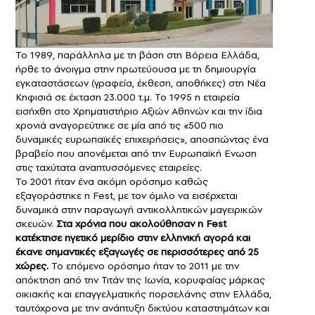
Το 1989, παράλληλα με τη βάση στη Βόρεια Ελλάδα,
ήρθε το άνοιγμα στην πρωτεύουσα με τη δημιουργία
εγκαταστάσεων (γραφεία, έκθεση, αποθήκες) στη Νέα
Κηφισιά σε έκταση 23.000 τ.μ. Το 1995 η εταιρεία
εισήχθη στο Χρηματιστήριο Αξιών Αθηνών και την ίδια
χρονιά αναγορεύτηκε σε μία από τις «500 πιο
δυναμικές ευρωπαϊκές επιχειρήσεις», αποσπώντας ένα
βραβείο που απονέμεται από την Ευρωπαϊκή Ενωση
στις ταχύτατα αναπτυσσόμενες εταιρείες.
Το 2001 ήταν ένα ακόμη ορόσημο καθώς
εξαγοράστηκε η Fest, με τον όμιλο να εισέρχεται
δυναμικά στην παραγωγή αντικολλητικών μαγειρικών
σκευών.
Στα χρόνια που ακολούθησαν η Fest
κατέκτησε ηγετικό μερίδιο στην ελληνική αγορά και
έκανε σημαντικές εξαγωγές σε περισσότερες από 25
χώρες.
Το επόμενο ορόσημο ήταν το 2011 με την
απόκτηση από την Τιτάν της Ιωνία, κορυφαίας μάρκας
οικιακής και επαγγελματικής πορσελάνης στην Ελλάδα,
ταυτόχρονα με την ανάπτυξη δικτύου καταστημάτων και