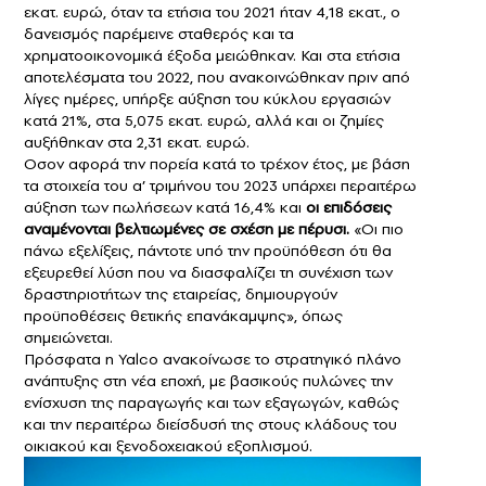
εκατ. ευρώ, όταν τα ετήσια του 2021 ήταν 4,18 εκατ., ο
δανεισμός παρέμεινε σταθερός και τα
χρηματοοικονομικά έξοδα μειώθηκαν. Και στα ετήσια
αποτελέσματα του 2022, που ανακοινώθηκαν πριν από
λίγες ημέρες, υπήρξε αύξηση του κύκλου εργασιών
κατά 21%, στα 5,075 εκατ. ευρώ, αλλά και οι ζημίες
αυξήθηκαν στα 2,31 εκατ. ευρώ.
Oσον αφορά την πορεία κατά το τρέχον έτος, με βάση
τα στοιχεία του α’ τριμήνου του 2023 υπάρχει περαιτέρω
αύξηση των πωλήσεων κατά 16,4% και
οι επιδόσεις
αναμένονται βελτιωμένες σε σχέση με πέρυσι.
«Οι πιο
πάνω εξελίξεις, πάντοτε υπό την προϋπόθεση ότι θα
εξευρεθεί λύση που να διασφαλίζει τη συνέχιση των
δραστηριοτήτων της εταιρείας, δημιουργούν
προϋποθέσεις θετικής επανάκαμψης», όπως
σημειώνεται.
Πρόσφατα η Yalco ανακοίνωσε το στρατηγικό πλάνο
ανάπτυξης στη νέα εποχή, με βασικούς πυλώνες την
ενίσχυση της παραγωγής και των εξαγωγών, καθώς
και την περαιτέρω διείσδυσή της στους κλάδους του
οικιακού και ξενοδοχειακού εξοπλισμού.