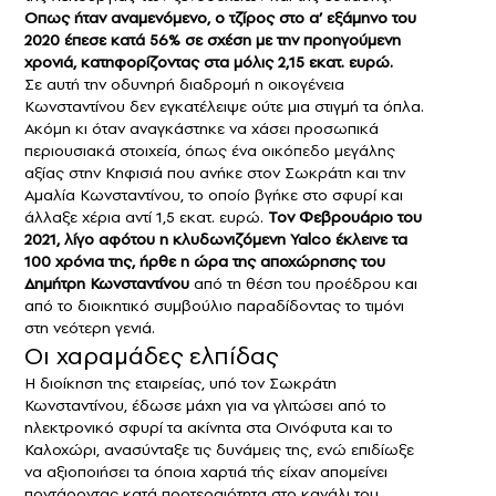
Οπως ήταν αναμενόμενο, ο τζίρος στο α’ εξάμηνο του
2020 έπεσε κατά 56% σε σχέση με την προηγούμενη
χρονιά, κατηφορίζοντας στα μόλις 2,15 εκατ. ευρώ.
Σε αυτή την οδυνηρή διαδρομή η οικογένεια
Kωνσταντίνου δεν εγκατέλειψε ούτε μια στιγμή τα όπλα.
Ακόμη κι όταν αναγκάστηκε να χάσει προσωπικά
περιουσιακά στοιχεία, όπως ένα οικόπεδο μεγάλης
αξίας στην Kηφισιά που ανήκε στον Σωκράτη και την
Aμαλία Kωνσταντίνου, το οποίο βγήκε στο σφυρί και
άλλαξε χέρια αντί 1,5 εκατ. ευρώ.
Τον Φεβρουάριο του
2021, λίγο αφότου η κλυδωνιζόμενη Yalco έκλεινε τα
100 χρόνια της, ήρθε η ώρα της αποχώρησης του
Δημήτρη Κωνσταντίνου
από τη θέση του προέδρου και
από το διοικητικό συμβούλιο παραδίδοντας το τιμόνι
στη νεότερη γενιά.
Οι χαραμάδες ελπίδας
Η διοίκηση της εταιρείας, υπό τον Σωκράτη
Κωνσταντίνου, έδωσε μάχη για να γλιτώσει από το
ηλεκτρονικό σφυρί τα ακίνητα στα Οινόφυτα και το
Καλοχώρι, ανασύνταξε τις δυνάμεις της, ενώ επιδίωξε
να αξιοποιήσει τα όποια χαρτιά τής είχαν απομείνει
ποντάροντας κατά προτεραιότητα στο κανάλι του