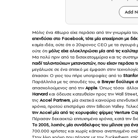
Add N
Μόλις ένα 48ωρο είχε περάσει από την γνωριμία το
επενδύσει στο
Facebook
, τότε μία επιχείρηση με δ
καμία ιδέα, ούτε ότι ο 20χρονος CEO με τα σγουρά
ούτε ότι
μόλις είχε ολοκληρώσει μία από τις καλύτε
Μα πολύ πριν από τα δισεκατομμύρια και τις συστημα
παιδί ταλαντούχων μεταναστών, που είχαν περάσει τ
μεγάλωσε σε ένα σπιτικό με έμφαση στην τεχνολογία 
έπιασαν. Ο γιος του πήρε υποτροφίες από το
Stanfo
Παράλληλα με τις σπουδές του,
ο Breyer δούλεψε 
απασχολούμενος από την
Apple
. Όπως τόσοι άλλοι
Harvard
και όδευσε κατευθείαν προς την
Wall Street
της
Accel Partners
, μία σχετικά καινούρια επενδυτικ
χρόνια, προτού επιστρέψει στην Sillicon Valley. Τελικ
την Accel μία από τις κορυφαίες φίρμες Venture Ca
Πέρασαν δεκαοκτώ επιτυχημένα χρόνια, κατά την διά
Το 2005, λοιπόν, μία συνάδελφος του μίλησε για ένα
700.000 χρήστες και χωρίς κάποιο ανεπτυγμένο σχ
Στον λίγο χρόνο που πέρασε με τον Zuckerberg, επί