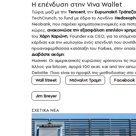
Η επένδυση στην Viva Wallet
Τώρα, μαζί με την
Tencent
, την
Ευρωπαϊκή Τράπεζα 
TechCrunch
, το fund με έδρα το Λονδίνο
Hedosoph
Neobank, που παρέχει χρηματοοικονομικές και πισ
χώρες,
ανακοινώσε την εξασφάλιση επιπλέον χρημ
του
Χάρη Καρώνη
, Founder και CEO, για τα επόμενα
κέρδισε και την «ευλογία» ενός επενδυτή που συνήθως
προαναφερθείσσα κατάταξη του Forbes, στην οποία 
Διαβάστε ακόμη:
Huawei: Οι αμερικανικές κυρώσεις «ρίχνουν» τις π
Άλλος για bitcoin; Αγορά 100 εκατ. και από την ιαπ
Deloitte: Ποιο είναι το προφίλ της μισθοδοσίας στ
Wall Street
Ντόναλντ Τραμπ
Facebook
Jim Breyer
ΣXETIKA NEA