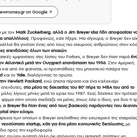
ewmoney.gr on Google
υ με τον
Mark Zuckerberg
,
αλλά ο Jim Breyer είχε ήδη αποφασίσει ν
έκα υπαλλήλους
. Προφανώς, κάτι ήξερε. Μα σίγουρα, ο Breyer δεν εί
 μαλλιά θα γινόταν ένας από τους πιο ισχυρούς ανθρώπους στον κό
ρες επενδύσεις όλων των εποχών.
τικές εμφανίσεις στις λίστες του Forbes, ο Breyer δεν ήταν παρά
έν
ον Ατλαντικό μετά την Ουγγρική επανάσταση του 1956
. Στην Αμερική,
και από ότι φαίνεται, οι προσπάθειες του μηχανικού πατέρα του
rd
και το
Yale
, διαλέγοντας το πρώτο.
στην
Hewlett Packard
, ενώ έπειτα πέρασε και ένα καλοκαίρι
 επενδυτές,
στα μέσα τις δεκαετίας του 80’ πήρε το MBA του από το
, μόλις λίγους μήνες μετά το κραχ του 1987. Εκεί, δέχτηκε την πρότα
ή φίρμα στην οποία σχεδίαζε να μείνει, όπως λέει ο ίδιος, για δύο ή τ
ά,
ο Breyer θα ήταν ένας από τους βασικούς παράγοντες που έκανα
pital στον κόσμο.
ρκεια των οποίων ο Breyer ανελίχθηκε στο εσωτερικό της εταιρείας
 νεοσύστατο startup, κάτι για ένα μέσο κοινωνικής δικτύωσης,
με
έδιο προς την κερδοφορία.
σης πρώην φοιτητή άλλα όχι απόφοιτο του Harvard, πείστηκε να