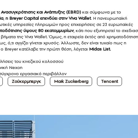
Ανασυγκρότησης και Ανάπτυξης (EBRD)
και σύμφωνα με το
ia
,
η Breyer Capital επενδύει στην
Viva Wallet
. Η πανευρωπαϊκή
τωτικές υπηρεσίες πληρωμών προς επιχειρήσεις σε 23 ευρωπαϊκές
ατοδότησης ύψους 80 εκατομμυρίων
, κάτι που εξυπηρετεί το σχεδια
 βήματα της Viva Wallet. Όμως, η εταιρεία έκτός από χρηματοδότηση
, ό,τι αγγίζει γίνεται χρυσός. Άλλωστε, δεν είναι τυχαίο πως η
ο Breyer κατέλαβε την πρώτη θέση, λέγεται
Midas List.
ωλήσεις του κινεζικού κολοσσού
ωνική Nexon
ο σύγχρονο εργασιακό περιβάλλον
Ζούκερμπεργκ
Mark Zuckerberg
Tencent