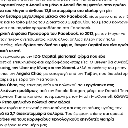
ουρευτεί πως η Accell και μόνο η Accell θα συμμετείχε στον πρώτο
μα του Meyer επένδυσε 12,5 εκατομμύρια στο startup
για μία
 τον δεύτερο μεγαλύτερο μέτοχο στο Facebook
, πίσω μόνο από τον ί
ινε και το τρίτο μέλος του Διοικητικού Συμβουλίου του μέσου κοινωνι
ωπο που παρείχε χρηματοδότηση στο Facebook.
ν Αρχική Δημόσια Προσφορά του Facebook, το 2012
, με τον Meyer να
 ήταν πλέον ανεπιθύμητος, κάθε άλλο, απλώς πλέον ήταν πολύ
αετίας,
είχε ιδρύσει την δική του φίρμα, Breyer Capital και είχε αρχίσ
ατική σκηνή.
συνεργασία με την
IDG Capital
,
μία τοπική φίρμα που είχε
ιρετικά επιτυχημένες-και κερδοφόρες-εταιρείες. Ο Breyer θα συνέχιζ
uxing, την Uber της Κίνας και την Xiaomi.
Αλλά οι σχέσεις του με την
ύτηκε την
Angela Chao
, με καταγωγή από την Ταϊβάν, που διατελεί χ
 εταιρεία με έδρα την Νέα Υόρκη.
aine Chao
, της επιχειρηματία και πολιτικού που
εργάστηκε στις
μπλικάνων προέδρων
, από τον Ronald Reagan, μέχρι τον
Donald Tru
ρνηση Trump και είναι παντρεμένη με τον Mitch McConnell,
κάνοντ
ο Ρεπουμπλικάνο πολιτικό στην χώρα!
ον τομέα της τεχνητής νοημοσύνης και στις επιστήμες υγείας, τον
νά τα 2,7 δισεκατομμύρια δολάρια
. Του έφεραν, επίσης και αρκετά
orbes για τους κορυφαίους τεχνολογικούς επενδυτές για τρία
τον φέρνουν στα μέρη μας.