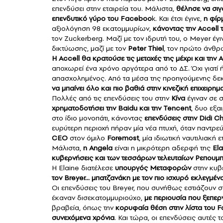
επενδύσει στην εταιρεία του. Μάλιστα,
θέλησε να σιγ
επενδυτικό γύρο του Faceboo
k. Και έτσι έγινε,
η φίρ
αξιολόγηση 98 εκατομμυρίων,
κάνοντας την Accell
τον Zuckerberg. Μαζί με τον ιδρυτή του, ο Meyer έγ
δικτύωσης, μαζί με τον
Peter Thiel
, τον πρώτο άνθρ
Η Accell θα κρατούσε τις μετοχές της μέχρι και τη
αποχωρεί ένα χρόνο αργότερα από το ΔΣ. Όχι γιατί
απασχολημένος. Από τα μέσα της προηγούμενης δεκ
να μπαίνει όλο και πιο βαθιά στην κινεζική επιχειρημ
Πολλές από τις επενδύσεις του στην
Κίνα
έγιναν σε 
χρηματοδοτήσει την Baidu και την Tencent
, δυο εξα
στο ίδιο μονοπάτι, κάνοντας
επενδύσεις στην Didi Ch
ευρύτερη περιοχή πήραν μία νέα πτυχή, όταν παντρε
CEO
στον όμιλο
Foremost
, μία ιδιωτική ναυτιλιακή
Μάλιστα,
η Angela
είναι η μικρότερη αδερφή της
El
κυβερνήσεις και των τεσσάρων τελευταίων Ρεπου
H Elaine διατέλεσε
υπουργός Μεταφορών
στην κυβέ
τον Breyer… μπατζανάκη με τον πιο ισχυρό εκλεγμέν
Οι επενδύσεις του Breyer, που συνήθως εστιάζουν στ
έκαναν δισεκατομμυριούχο,
με περιουσία που ξεπερ
βραβεία, όπως την
κορυφαία θέση στην λίστα του F
συνεχόμενα χρόνια
. Και τώρα, οι επενδύσεις αυτές 